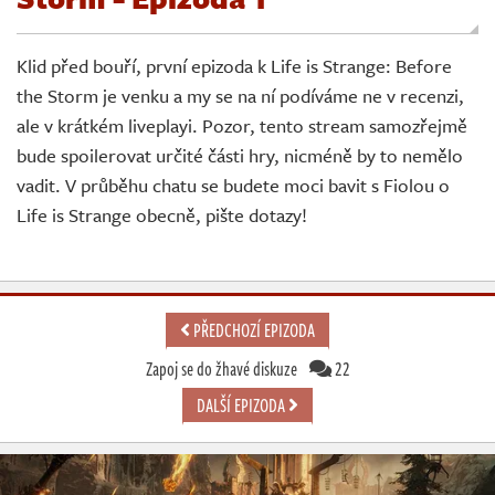
Živě
Klid před bouří, první epizoda k Life is Strange: Before
the Storm je venku a my se na ní podíváme ne v recenzi,
ale v krátkém liveplayi. Pozor, tento stream samozřejmě
bude spoilerovat určité části hry, nicméně by to nemělo
vadit. V průběhu chatu se budete moci bavit s Fiolou o
Life is Strange obecně, pište dotazy!
PŘEDCHOZÍ EPIZODA
Zapoj se do žhavé diskuze
22
DALŠÍ EPIZODA