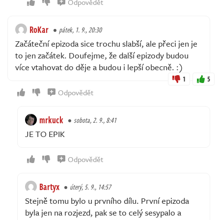
Odpovědět
RoKar
pátek, 1. 9., 20:30
Začáteční epizoda sice trochu slabší, ale přeci jen je
to jen začátek. Doufejme, že další epizody budou
více vtahovat do děje a budou i lepší obecně. :)
1
5
Odpovědět
mrkuck
sobota, 2. 9., 8:41
JE TO EPIK
Odpovědět
Bartyx
úterý, 5. 9., 14:57
Stejně tomu bylo u prvního dílu. První epizoda
byla jen na rozjezd, pak se to celý sesypalo a