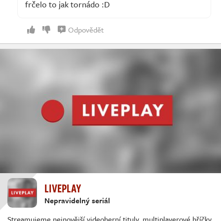
frčelo to jak tornádo :D
Odpovědět
LIVEPLAY
Nepravidelný seriál
Streamujeme nejnovější videoherní tituly, multiplayerové hříčky,