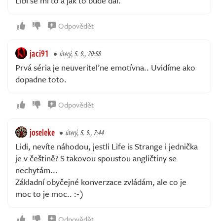
Líbí se mi to a jak to bude dál.
Odpovědět
jaci91
úterý, 5. 9., 20:58
Prvá séria je neuveriteľne emotívna.. Uvidíme ako
dopadne toto.
Odpovědět
joseleke
úterý, 5. 9., 7:44
Lidi, nevíte náhodou, jestli Life is Strange i jednička
je v češtině? S takovou spoustou angličtiny se
nechytám...
Základní obyčejné konverzace zvládám, ale co je
moc to je moc.. :-)
Odpovědět