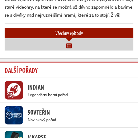
staré videohry, na které se možná už dávno zapomnělo a bavíme
se s diváky nad nejrůznějšími hrami, které za to stojí! Živě!
Všechny epizody
DALŠÍ POŘADY
INDIAN
Legendární herní pořad
90VTEŘIN
Novinkový pořad
V KAPSE