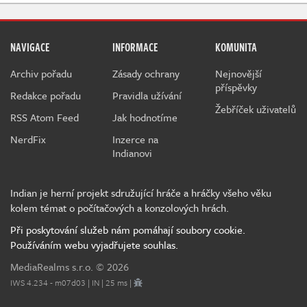
NAVIGACE
INFORMACE
KOMUNITA
Archiv pořadu
Zásady ochrany
Nejnovější
příspěvky
Redakce pořadu
Pravidla užívání
Žebříček uživatelů
RSS Atom Feed
Jak hodnotíme
NerdFix
Inzerce na
Indianovi
Indian je herní projekt sdružující hráče a hráčky všeho věku
kolem témat o počítačových a konzolových hrách.
Při poskytování služeb nám pomáhají soubory cookie.
Používáním webu vyjadřujete souhlas.
MediaRealms s.r.o.
© 2026
IWS 4.234 - m07d03 | IN | 25 ms |