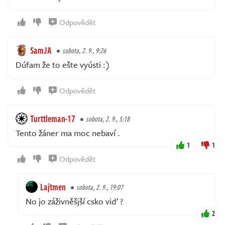
Odpovědět
SamJA
sobota, 2. 9., 9:26
Dúfam že to ešte vyústi :)
Odpovědět
Turttleman-17
sobota, 2. 9., 5:18
Tento žáner ma moc nebaví .
1
1
Odpovědět
Lajtmen
sobota, 2. 9., 19:07
No jo záživněšjší csko viď ?
2