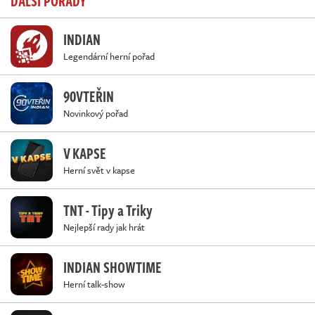
DALŠÍ POŘADY
INDIAN
Legendární herní pořad
90VTEŘIN
Novinkový pořad
V KAPSE
Herní svět v kapse
TNT - Tipy a Triky
Nejlepší rady jak hrát
INDIAN SHOWTIME
Herní talk-show