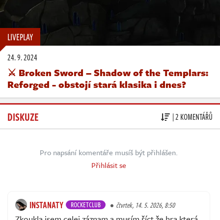
LIVEPLAY
24. 9. 2024
⚔️ Broken Sword – Shadow of the Templars:
Reforged - obstojí stará klasika i dnes?
DISKUZE
| 2 KOMENTÁŘŮ
Pro napsání komentáře musíš být přihlášen.
Přihlásit se
INSTANATY
ROCKETCLUB
čtvrtek, 14. 5. 2026, 8:50
Zkoukla jsem celej záznam a musím říct že hra která