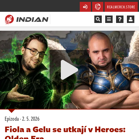
REALMERCH.STORE
Magazín
Recenze
Videa
Soutěže
Databáze
Komunita
Epizoda ·
2. 5. 2026
Redakce
Fiola a Gelu se utkají v Heroes:
Olden Era