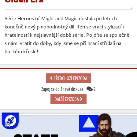
Živě
Série Heroes of Might and Magic dostala po letech
konečně nový plnohodnotný díl. Ten se vrací stylizací i
hratelností k nejslavnější době série. Pojďte se společně
s námi vrátit do doby, kdy jsme se při hraní střídali na
horkém křesle!
PŘEDCHOZÍ EPIZODA
Zapoj se do žhavé diskuze
2
DALŠÍ EPIZODA