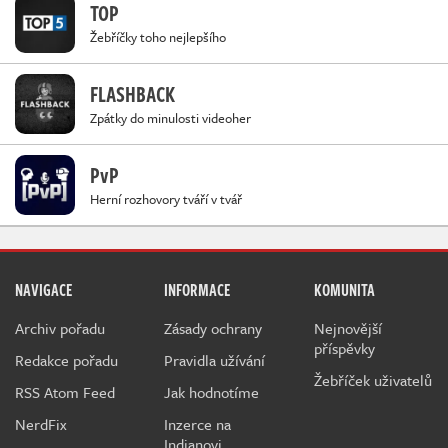
TOP
Žebříčky toho nejlepšího
FLASHBACK
Zpátky do minulosti videoher
PvP
Herní rozhovory tváří v tvář
NAVIGACE
INFORMACE
KOMUNITA
Archiv pořadu
Zásady ochrany
Nejnovější
příspěvky
Redakce pořadu
Pravidla užívání
Žebříček uživatelů
RSS Atom Feed
Jak hodnotíme
NerdFix
Inzerce na
Indianovi