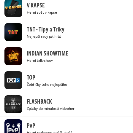
V KAPSE
Herní svět v kapse
TNT - Tipy a Triky
Nejlepší rady jak hrát
INDIAN SHOWTIME
Herní talk-show
TOP
Žebříčky toho nejlepšího
FLASHBACK
Zpátky do minulosti videoher
PvP
Herní rozhovory tváří v tvář