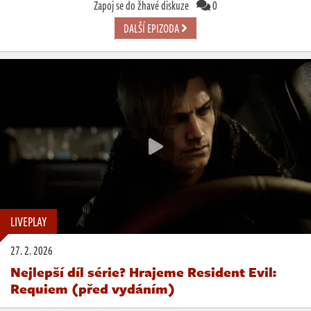
Zapoj se do žhavé diskuze
0
DALŠÍ EPIZODA
LIVEPLAY
27. 2. 2026
Nejlepší díl série? Hrajeme Resident Evil:
Requiem (před vydáním)