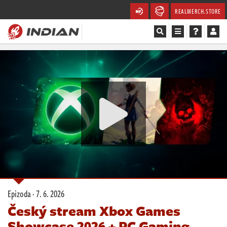
REALMERCH.STORE
Magazín
Recenze
Videa
Soutěže
Databáze
Komunita
Epizoda ·
7. 6. 2026
Redakce
Český stream Xbox Games
Showcase 2026 + PC Gaming