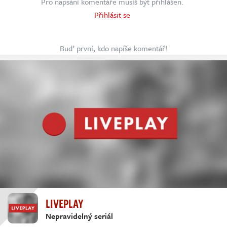
Pro napsání komentáře musíš být přihlášen.
Přihlásit se
Buď první, kdo napíše komentář!
LIVEPLAY
Nepravidelný seriál