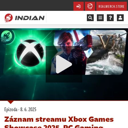
REALMERCH.STORE
Magazín
Recenze
Videa
Soutěže
Databáze
Komunita
Epizoda ·
8. 6. 2025
Redakce
Záznam streamu Xbox Games
Showcase 2025, PC Gaming