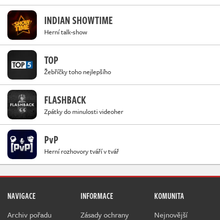
INDIAN SHOWTIME
Herní talk-show
TOP
Žebříčky toho nejlepšího
FLASHBACK
Zpátky do minulosti videoher
PvP
Herní rozhovory tváří v tvář
NAVIGACE
INFORMACE
KOMUNITA
Archiv pořadu
Zásady ochrany
Nejnovější