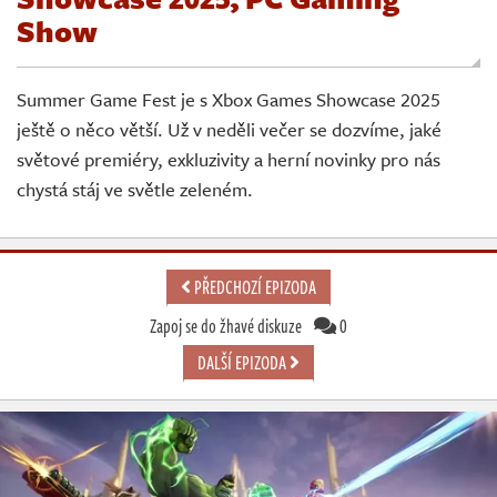
Živě
Show
Summer Game Fest je s Xbox Games Showcase 2025
ještě o něco větší. Už v neděli večer se dozvíme, jaké
světové premiéry, exkluzivity a herní novinky pro nás
chystá stáj ve světle zeleném.
PŘEDCHOZÍ EPIZODA
Zapoj se do žhavé diskuze
0
DALŠÍ EPIZODA