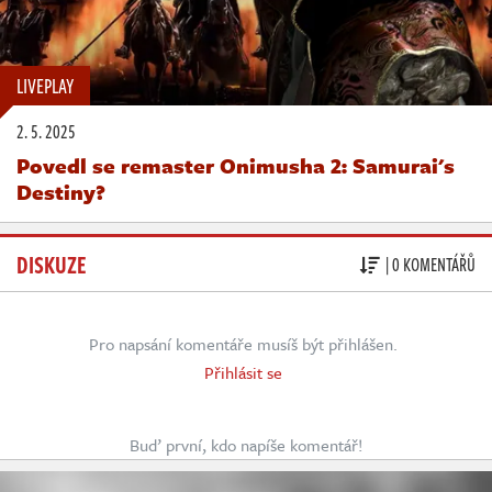
LIVEPLAY
2. 5. 2025
Povedl se remaster Onimusha 2: Samurai's
Destiny?
DISKUZE
| 0 KOMENTÁŘŮ
Pro napsání komentáře musíš být přihlášen.
Přihlásit se
Buď první, kdo napíše komentář!