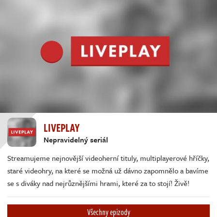
LIVEPLAY
Nepravidelný seriál
Streamujeme nejnovější videoherní tituly, multiplayerové hříčky,
staré videohry, na které se možná už dávno zapomnělo a bavíme
se s diváky nad nejrůznějšími hrami, které za to stojí! Živě!
Všechny epizody