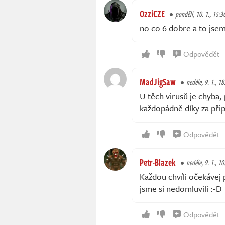
OzziCZE
pondělí, 10. 1., 15:3
no co 6 dobre a to jsem
Odpovědět
MadJigSaw
neděle, 9. 1., 18
U těch virusů je chyba,
každopádně díky za při
Odpovědět
Petr-Blazek
neděle, 9. 1., 10
Každou chvíli očekávej 
jsme si nedomluvili :-D
Odpovědět