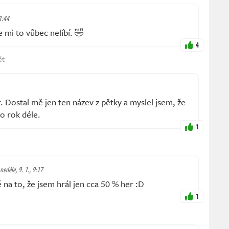
1:44
 mi to vůbec nelíbí. 🤣
4
ět
 Dostal mě jen ten název z pětky a myslel jsem, že
ě o rok déle.
1
neděle, 9. 1., 9:17
 na to, že jsem hrál jen cca 50 % her :D
1