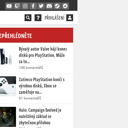
PŘIHLÁŠENÍ
EPŘEHLÉDNĚTE
Bývalý autor Valve hájí konec
disků pro PlayStation. Může
za to…
148 komentářů
Zatímco PlayStation končí s
výrobou disků, Xbox se
zaměřuje na…
81 komentářů
Halo: Campaign Evolved je
naleštěný základ se
zbytečnou přílohou