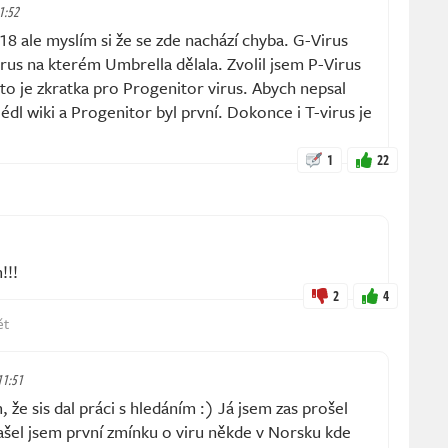
21:52
18 ale myslím si že se zde nachází chyba. G-Virus
irus na kterém Umbrella dělala. Zvolil jsem P-Virus
to je zkratka pro Progenitor virus. Abych nepsal
lédl wiki a Progenitor byl první. Dokonce i T-virus je
1
22
!!!
2
4
ět
 11:51
 sis dal práci s hledáním :) Já jsem zas prošel
šel jsem první zmínku o viru někde v Norsku kde