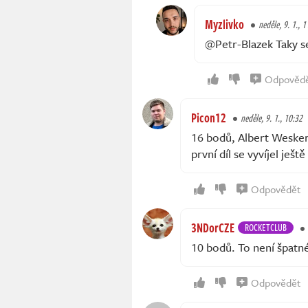
Myzlivko
neděle, 9. 1., 1
@Petr-Blazek Taky se
Odpověd
Picon12
neděle, 9. 1., 10:32
16 bodů, Albert Wesker.
první díl se vyvíjel ješt
Odpovědět
3NDorCZE
ROCKETCLUB
10 bodů. To není špatné
Odpovědět