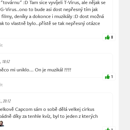
továrnu" :D Tam sice vyvíjeli T-Virus, ale nějak se
l G-Virus..ono to bude asi dost nepřesný tím jak
y, filmy, deníky a dokonce i muzikály :D dost možná
jak to vlastně bylo..přístě se tak nepřesný otázce
8
ět
., 18:52
o mi uniklo... On je muzikál ????
1
ět
., 20:12
lkově Capcom sám o sobě dělá velkej cirkus
ádně díky za tenhle kvíz, byl to jeden z kterých
1