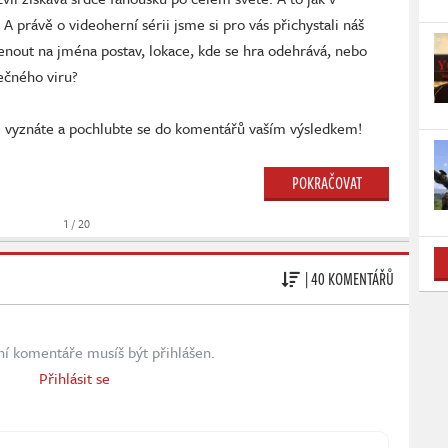
A právě o videoherní sérii jsme si pro vás přichystali náš
nout na jména postav, lokace, kde se hra odehrává, nebo
ečného viru?
rii vyznáte a pochlubte se do komentářů vaším výsledkem!
POKRAČOVAT
1 / 20
| 40 KOMENTÁŘŮ
ní komentáře musíš být přihlášen.
Přihlásit se