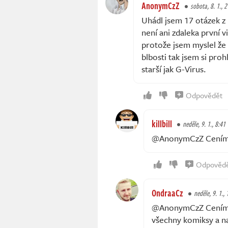
AnonymCzZ
sobota, 8. 1., 
Uhádl jsem 17 otázek z 
není ani zdaleka první v
protože jsem myslel že 
blbosti tak jsem si proh
starší jak G-Virus.
Odpovědět
killbill
neděle, 9. 1., 8:41
@AnonymCzZ Cením
Odpověd
OndraaCz
neděle, 9. 1.,
@AnonymCzZ Cením, že
všechny komiksy a na