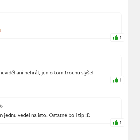
1
neviděl ani nehrál, jen o tom trochu slyšel
1
35
 jednu vedel na isto. Ostatné boli tip :D
1