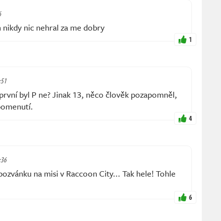
6
 nikdy nic nehral za me dobry
1
:51
 první byl P ne? Jinak 13, něco člověk pozapomněl,
pomenutí.
4
:36
pozvánku na misi v Raccoon City... Tak hele! Tohle
6