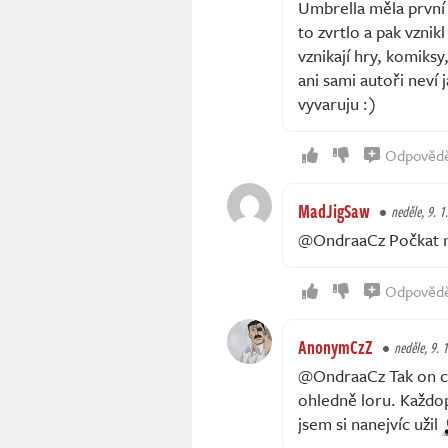
Umbrella měla první "
to zvrtlo a pak vznik
vznikají hry, komiks
ani sami autoři neví 
vyvaruju :)
Odpověd
MadJigSaw
neděle, 9. 1
@OndraaCz Počkat něc
Odpověd
AnonymCzZ
neděle, 9. 1
@OndraaCz Tak on ce
ohledně loru. Každop
jsem si nanejvíc užil