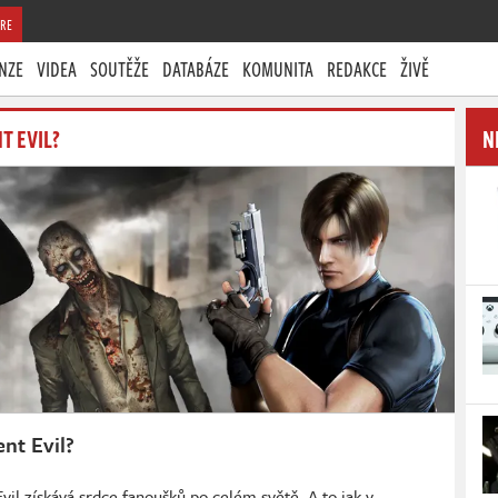
RE
NZE
VIDEA
SOUTĚŽE
DATABÁZE
KOMUNITA
REDAKCE
ŽIVĚ
T EVIL?
N
nt Evil?
 Evil získává srdce fanoušků po celém světě. A to jak v