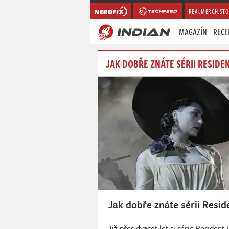
REALMERCH.STO
MAGAZÍN
RECE
JAK DOBŘE ZNÁTE SÉRII RESIDEN
Jak dobře znáte sérii Reside
Již přes dvacet let si série Resident