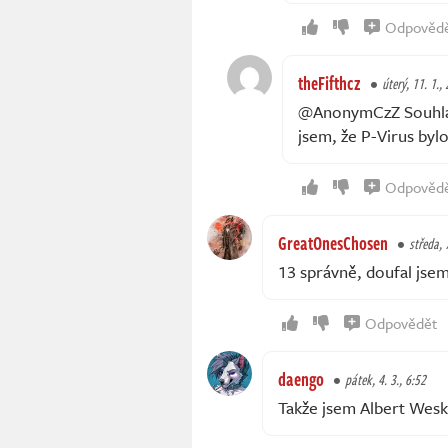
Odpověd
theFifthcz
úterý, 11. 1.,
@AnonymCzZ Souhlas,
jsem, že P-Virus byl
Odpověd
GreatOnesChosen
středa, 
13 správně, doufal jsem
Odpovědět
daengo
pátek, 4. 3., 6:52
Takže jsem Albert Wes