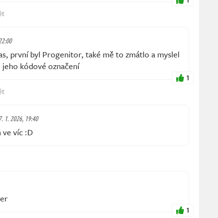
ět
 22:00
 první byl Progenitor, také mě to zmátlo a myslel
o jeho kódové označení
1
ět
7. 1. 2026, 19:40
 ve víc :D
ker
1