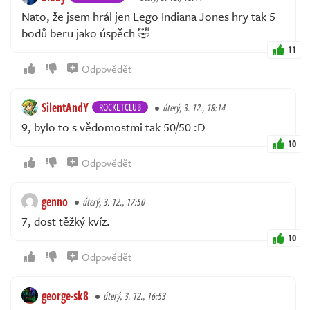
Nato, že jsem hrál jen Lego Indiana Jones hry tak 5
bodů beru jako úspěch 🤣
11
Odpovědět
SilentAndY
ROCKETCLUB
úterý, 3. 12., 18:14
9, bylo to s vědomostmi tak 50/50 :D
10
Odpovědět
genno
úterý, 3. 12., 17:50
7, dost těžký kvíz.
10
Odpovědět
george-sk8
úterý, 3. 12., 16:53