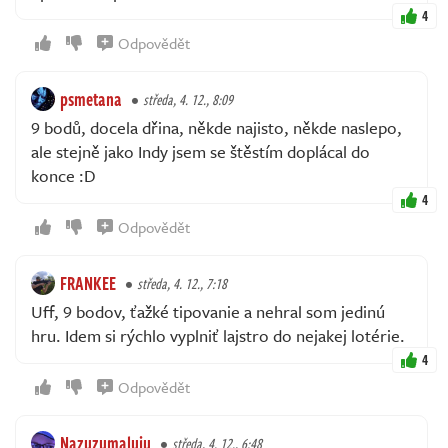
4
Odpovědět
psmetana
středa, 4. 12., 8:09
9 bodů, docela dřina, někde najisto, někde naslepo,
ale stejně jako Indy jsem se štěstím doplácal do
konce :D
4
Odpovědět
FRANKEE
středa, 4. 12., 7:18
Uff, 9 bodov, ťažké tipovanie a nehral som jedinú
hru. Idem si rýchlo vyplniť lajstro do nejakej lotérie.
4
Odpovědět
Nazuzumaluju
středa, 4. 12., 6:48