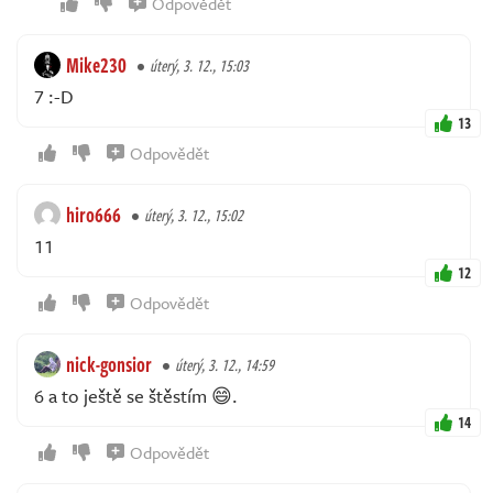
Odpovědět
Mike230
úterý, 3. 12., 15:03
7 :-D
13
Odpovědět
hiro666
úterý, 3. 12., 15:02
11
12
Odpovědět
nick-gonsior
úterý, 3. 12., 14:59
6 a to ještě se štěstím 😄.
14
Odpovědět