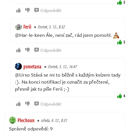
5
Odpovědět
Ferii
čtvrtek, 5. 12., 8:32
@Har-le-keen Ále, není zač, rád jsem pomohl.
5
Odpovědět
psmetana
čtvrtek, 5. 12., 16:47
@Urso Stává se mi to běžně s každým kvízem tady
:). Na konci notifikací je označit za přečtené,
přesně jak tu píše Ferii ;-)
4
Odpovědět
Plechoun
středa, 4. 12., 8:31
Správně odpovědí: 9