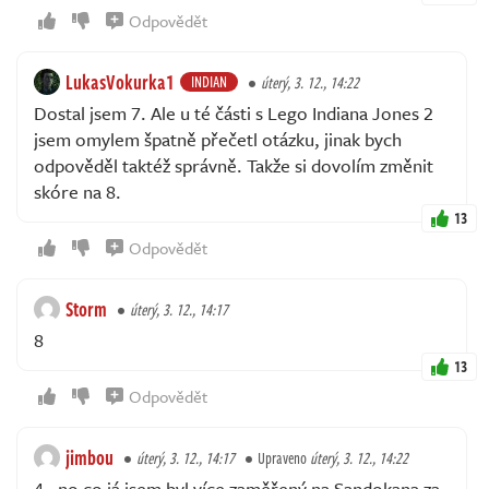
Odpovědět
LukasVokurka1
INDIAN
úterý, 3. 12., 14:22
Dostal jsem 7. Ale u té části s Lego Indiana Jones 2
jsem omylem špatně přečetl otázku, jinak bych
odpověděl taktéž správně. Takže si dovolím změnit
skóre na 8.
13
Odpovědět
Storm
úterý, 3. 12., 14:17
8
13
Odpovědět
jimbou
úterý, 3. 12., 14:17
Upraveno
úterý, 3. 12., 14:22
4 , no co já jsem byl více zaměřený na Sandokana za