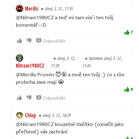
Merdis
úterý, 3. 12., 17:35
@Nitram1980CZ a teď mi tam visí i ten tvůj
komentář :⁠-⁠D
7
Odpovědět
úterý, 3. 12.,
Upraveno
úterý, 3. 12.,
Nitram1980CZ
17:39
17:41
@Merdis Promin 😈🤪 a mně ten tvůj :) co s tím
proboha zase mají 😭
9
Odpovědět
Chlup
úterý, 3. 12., 18:29
@Nitram1980CZ kouzelné tlačítko (označit jako
přečtené) vás zachrání
9