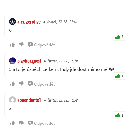
alex-zerofive
čtvrtek, 12. 12., 21:46
6
2
Odpovědět
playboxguest
čtvrtek, 12. 12., 18:20
5 a to je úspěch celkem, Indy jde dost mimo mě 😁
2
Odpovědět
konendante1
čtvrtek, 12. 12., 10:58
3
2
Odpovědět