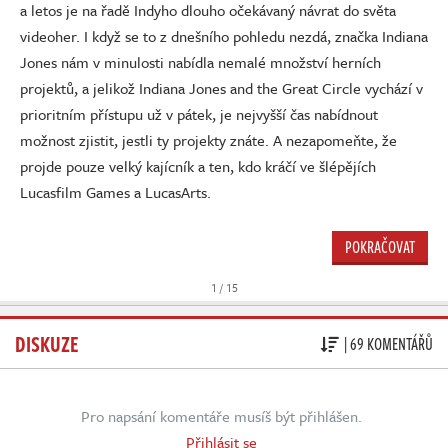
Živě
a letos je na řadě Indyho dlouho očekávaný návrat do světa
videoher. I když se to z dnešního pohledu nezdá, značka Indiana
Jones nám v minulosti nabídla nemalé množství herních
projektů, a jelikož Indiana Jones and the Great Circle vychází v
prioritním přístupu už v pátek, je nejvyšší čas nabídnout
možnost zjistit, jestli ty projekty znáte. A nezapomeňte, že
projde pouze velký kajícník a ten, kdo kráčí ve šlépějích
Lucasfilm Games a LucasArts.
POKRAČOVAT
1 / 15
DISKUZE
| 69 KOMENTÁŘŮ
Pro napsání komentáře musíš být přihlášen.
Přihlásit se