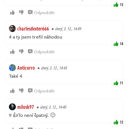
13
Odpovědět
charlesdexter666
úterý, 3. 12., 14:49
4 a ty jsem trefil náhodou
14
Odpovědět
Anticorro
úterý, 3. 12., 14:43
Také 4
11
Odpovědět
milosk97
úterý, 3. 12., 14:40
9 👍To není špatný. 🙂
12