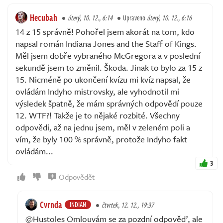
Hecubah
úterý, 10. 12., 6:14
Upraveno
úterý, 10. 12., 6:16
14 z 15 správně! Pohořel jsem akorát na tom, kdo
napsal román Indiana Jones and the Staff of Kings.
Měl jsem dobře vybraného McGregora a v poslední
sekundě jsem to změnil. Škoda. Jinak to bylo za 15 z
15. Nicméně po ukončení kvízu mi kvíz napsal, že
ovládám Indyho mistrovsky, ale vyhodnotil mi
výsledek špatně, že mám správných odpovědí pouze
12. WTF?! Takže je to nějaké rozbité. Všechny
odpovědi, až na jednu jsem, měl v zeleném poli a
vím, že byly 100 % správně, protože Indyho fakt
ovládám...
3
Odpovědět
Cvrnda
INDIAN
čtvrtek, 12. 12., 19:37
@Hustoles Omlouvám se za pozdní odpověď, ale