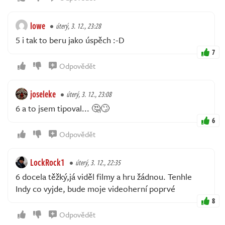
lowe
úterý, 3. 12., 23:28
5 i tak to beru jako úspěch :-D
7
Odpovědět
joseleke
úterý, 3. 12., 23:08
6 a to jsem tipoval... 🤔🙄
6
Odpovědět
LockRock1
úterý, 3. 12., 22:35
6 docela těžký,já viděl filmy a hru žádnou. Tenhle
Indy co vyjde, bude moje videoherní poprvé
8
Odpovědět