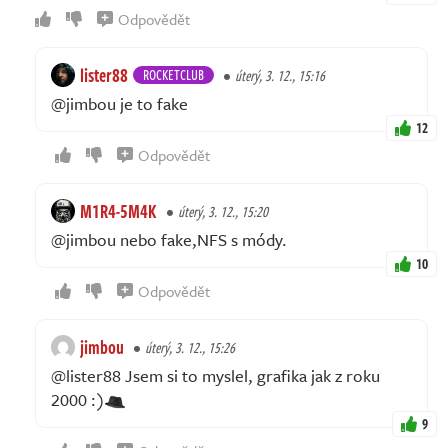
Odpovědět
lister88
ROCKETCLUB
úterý, 3. 12., 15:16
@jimbou je to fake
12
Odpovědět
M1R4-5M4K
úterý, 3. 12., 15:20
@jimbou nebo fake,NFS s módy.
10
Odpovědět
jimbou
úterý, 3. 12., 15:26
@lister88 Jsem si to myslel, grafika jak z roku
2000 :)
9