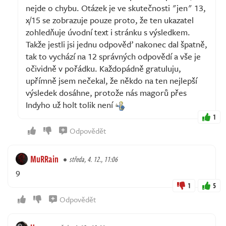
nejde o chybu. Otázek je ve skutečnosti "jen" 13,
x/15 se zobrazuje pouze proto, že ten ukazatel
zohledňuje úvodní text i stránku s výsledkem.
Takže jestli jsi jednu odpověď nakonec dal špatně,
tak to vychází na 12 správných odpovědí a vše je
očividně v pořádku. Každopádně gratuluju,
upřímně jsem nečekal, že někdo na ten nejlepší
výsledek dosáhne, protože nás magorů přes
Indyho už holt tolik není
1
Odpovědět
MuRRain
středa, 4. 12., 11:06
9
1
5
Odpovědět