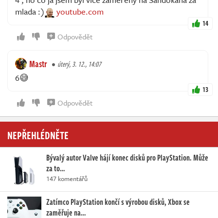
mlada :)
youtube.com
14
Odpovědět
Mastr
úterý, 3. 12., 14:07
6😅
13
Odpovědět
NEPŘEHLÉDNĚTE
Bývalý autor Valve hájí konec disků pro PlayStation. Může
za to…
147 komentářů
Zatímco PlayStation končí s výrobou disků, Xbox se
zaměřuje na…