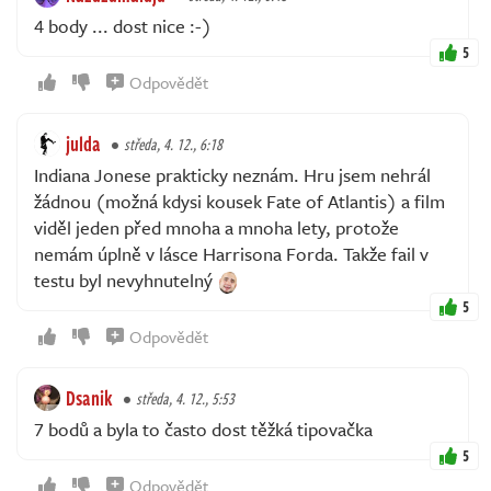
4 body ... dost nice :-)
5
Odpovědět
julda
středa, 4. 12., 6:18
Indiana Jonese prakticky neznám. Hru jsem nehrál
žádnou (možná kdysi kousek Fate of Atlantis) a film
viděl jeden před mnoha a mnoha lety, protože
nemám úplně v lásce Harrisona Forda. Takže fail v
testu byl nevyhnutelný
5
Odpovědět
Dsanik
středa, 4. 12., 5:53
7 bodů a byla to často dost těžká tipovačka
5
Odpovědět