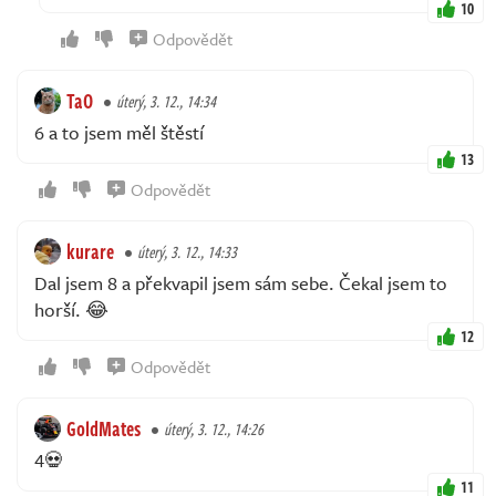
10
Odpovědět
TaO
úterý, 3. 12., 14:34
6 a to jsem měl štěstí
13
Odpovědět
kurare
úterý, 3. 12., 14:33
Dal jsem 8 a překvapil jsem sám sebe. Čekal jsem to
horší. 😂
12
Odpovědět
GoldMates
úterý, 3. 12., 14:26
4💀
11