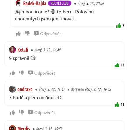
Radek-Hajda
ROCKETCLUB
úterý, 3. 12., 20:09
@jimbou ironie? 😀 to beru. Polovinu
uhodnutych jsem jen tipoval.
7
Odpovědět
Ketali
úterý, 3. 12., 16:48
9 správně 😅
13
Odpovědět
ondraxc
úterý, 3. 12., 16:47
Upraveno
úterý, 3. 12., 16:48
7 bodů a jsem mrňous :D
11
Odpovědět
Merdis
úterý, 3. 12., 15:53