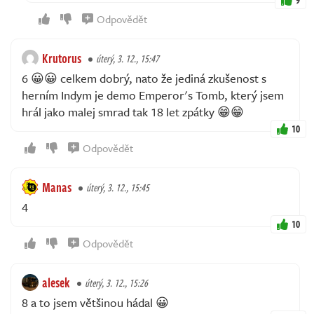
Odpovědět
Krutorus
úterý, 3. 12., 15:47
6 😀😀 celkem dobrý, nato že jediná zkušenost s
herním Indym je demo Emperor's Tomb, který jsem
hrál jako malej smrad tak 18 let zpátky 😁😁
10
Odpovědět
Manas
úterý, 3. 12., 15:45
4
10
Odpovědět
alesek
úterý, 3. 12., 15:26
8 a to jsem většinou hádal 😀