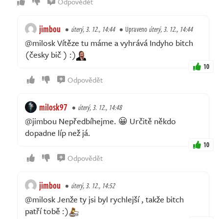
Odpovědět
jimbou
úterý, 3. 12., 14:44
Upraveno
úterý, 3. 12., 14:44
@milosk Vítěze tu máme a vyhrává Indyho bitch
(česky bič ) :)
10
Odpovědět
milosk97
úterý, 3. 12., 14:48
@jimbou Nepředbíhejme. 😀 Určitě někdo
dopadne líp než já.
10
Odpovědět
jimbou
úterý, 3. 12., 14:52
@milosk Jenže ty jsi byl rychlejší , takže bitch
patří tobě :)