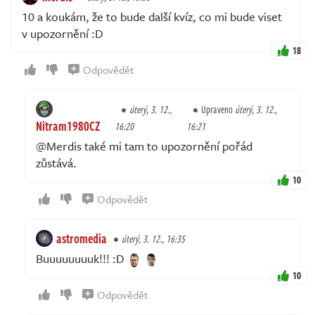
10 a koukám, že to bude další kvíz, co mi bude viset
v upozornění :D
18
Odpovědět
úterý, 3. 12.,
Upraveno
úterý, 3. 12.,
Nitram1980CZ
16:20
16:21
@Merdis také mi tam to upozornění pořád
zůstává.
10
Odpovědět
astromedia
úterý, 3. 12., 16:35
Buuuuuuuuk!!! :D
10
Odpovědět