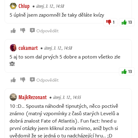
Chlup
úterý, 3. 12., 14:58
5 úplně jsem zapomněl že taky děláte kvízy
1
13
Odpovědět
cukamart
úterý, 3. 12., 14:58
5 aj to som dal prvých 5 dobre a potom všetko zle
🙈
13
Odpovědět
MajkRezonant
úterý, 3. 12., 14:55
10 :D.. Spousta náhodně tipnutých, něco poctivě
známo (matný vzpomínky z časů starých Levelů a
dobrá znalost Fate of Atlantis). Fun fact: hned u
první otázky jsem kliknul zcela mimo, aniž bych si
uvědomil že se jedná o tu nadcházející hru.. ;D