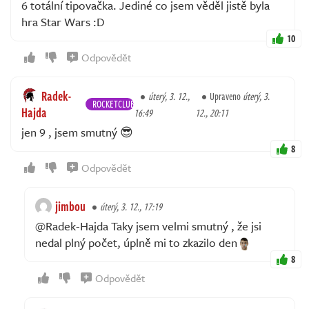
6 totální tipovačka. Jediné co jsem věděl jistě byla
hra Star Wars :D
10
Odpovědět
Radek-
úterý, 3. 12.,
Upraveno
úterý, 3.
ROCKETCLUB
Hajda
16:49
12., 20:11
jen 9 , jsem smutný 😎
8
Odpovědět
jimbou
úterý, 3. 12., 17:19
@Radek-Hajda Taky jsem velmi smutný , že jsi
nedal plný počet, úplně mi to zkazilo den
8
Odpovědět