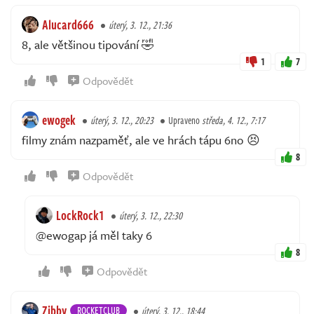
Alucard666
úterý, 3. 12., 21:36
8, ale většinou tipování 🤣
1
7
Odpovědět
ewogek
úterý, 3. 12., 20:23
Upraveno
středa, 4. 12., 7:17
filmy znám nazpaměť, ale ve hrách tápu 6no 😣
8
Odpovědět
LockRock1
úterý, 3. 12., 22:30
@ewogap já měl taky 6
8
Odpovědět
Zibby
ROCKETCLUB
úterý, 3. 12., 18:44