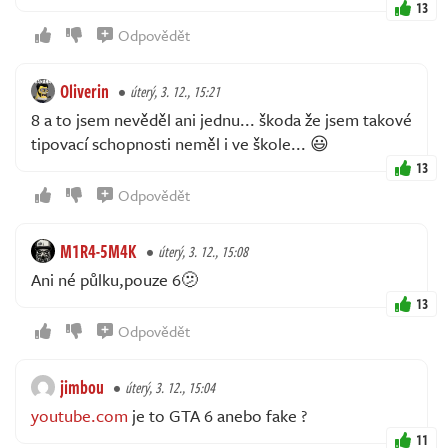
13
Odpovědět
Oliverin
úterý, 3. 12., 15:21
8 a to jsem nevěděl ani jednu... škoda že jsem takové
tipovací schopnosti neměl i ve škole... 😃
13
Odpovědět
M1R4-5M4K
úterý, 3. 12., 15:08
Ani né půlku,pouze 6🫤
13
Odpovědět
jimbou
úterý, 3. 12., 15:04
youtube.com
je to GTA 6 anebo fake ?
11