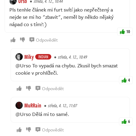
Urso
středa, 4. 12., 10:44
Pls tenhle článek mi furt svítí jako nepřečtený a
nejde se mi ho "zbavit", neměl by někdo nějaký
nápad co s tím?:)
10
Odpovědět
Miky
INDIAN
středa, 4. 12., 10:49
@Urso To vypadá na chybu. Zkusil bych smazat
cookie v prohlížeči.
4
Odpovědět
MuRRain
středa, 4. 12., 11:07
@Urso Dělá mi to samé.
6
Odpovědět