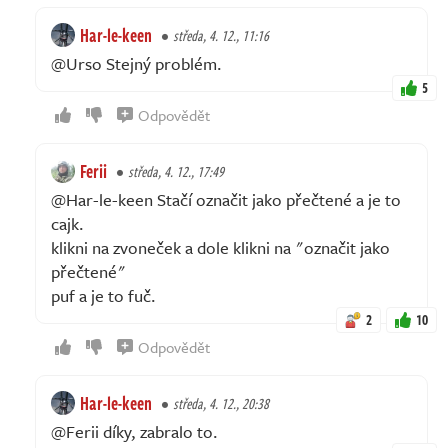
Har-le-keen
středa, 4. 12., 11:16
@Urso Stejný problém.
5
Odpovědět
Ferii
středa, 4. 12., 17:49
@Har-le-keen Stačí označit jako přečtené a je to
cajk.
klikni na zvoneček a dole klikni na "označit jako
přečtené"
puf a je to fuč.
2
10
Odpovědět
Har-le-keen
středa, 4. 12., 20:38
@Ferii díky, zabralo to.