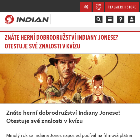
REALMERCH.STORE
ZNÁTE HERNÍ DOBRODRUŽSTVÍ INDIANY JONESE?
Magazín
OTESTUJE SVÉ ZNALOSTI V KVÍZU
Recenze
Videa
Soutěže
Databáze
Komunita
Znáte herní dobrodružství Indiany Jonese?
Otestuje své znalosti v kvízu
Redakce
Minulý rok se Indiana Jones naposled podíval na filmová plátna