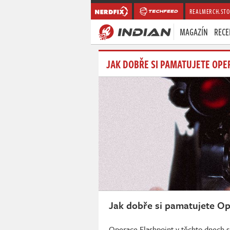
REALMERCH.STO
MAGAZÍN
RECE
JAK DOBŘE SI PAMATUJETE OPE
Jak dobře si pamatujete Op
Operace Flashpoint v těchto dnech sl