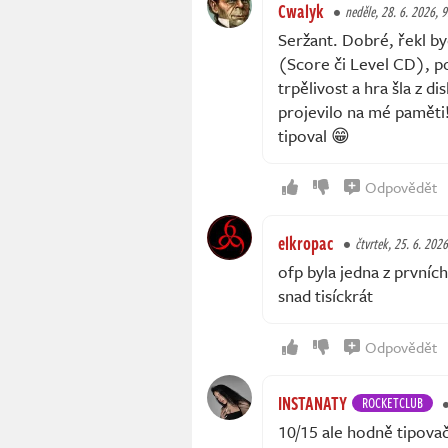
Cwalyk
neděle, 28. 6. 2026, 9
Seržant. Dobré, řekl by
(Score či Level CD), po
trpělivost a hra šla z di
projevilo na mé paměti!
tipoval 😁
Odpovědět
elkropac
čtvrtek, 25. 6. 202
ofp byla jedna z prvních
snad tisíckrát
Odpovědět
INSTANATY
ROCKETCLUB
10/15 ale hodně tipova