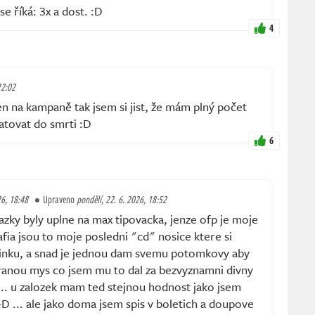
se říká: 3x a dost. :D
4
22:02
en na kampaně tak jsem si jist, že mám plný počet
atovat do smrti :D
6
26, 18:48
Upraveno
pondělí, 22. 6. 2026, 18:52
tazky byly uplne na max tipovacka, jenze ofp je moje
afia jsou to moje posledni "cd" nosice ktere si
nku, a snad je jednou dam svemu potomkovy aby
oranou mys co jsem mu to dal za bezvyznamni divny
 ... u zalozek mam ted stejnou hodnost jako jsem
:-D ... ale jako doma jsem spis v boletich a doupove