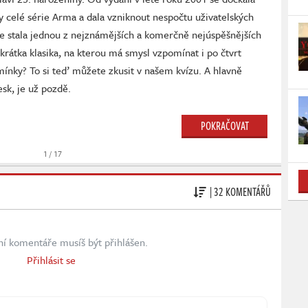
dy celé série Arma a dala vzniknout nespočtu uživatelských
e stala jednou z nejznámějších a komerčně nejúspěšnějších
zkrátka klasika, na kterou má smysl vzpomínat i po čtvrt
omínky? To si teď můžete zkusit v našem kvízu. A hlavně
sk, je už pozdě.
POKRAČOVAT
1 / 17
| 32 KOMENTÁŘŮ
ní komentáře musíš být přihlášen.
Přihlásit se