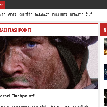
RE
NZE
VIDEA
SOUTĚŽE
DATABÁZE
KOMUNITA
REDAKCE
ŽIVĚ
RACI FLASHPOINT?
N
eraci Flashpoint?
aví 25. narozeniny. Od vydání v létě roku 2001 se dočkala