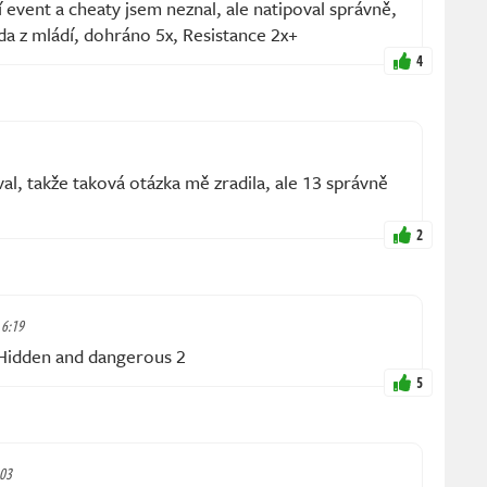
event a cheaty jsem neznal, ale natipoval správně,
da z mládí, dohráno 5x, Resistance 2x+
4
al, takže taková otázka mě zradila, ale 13 správně
2
 6:19
i Hidden and dangerous 2
5
:03