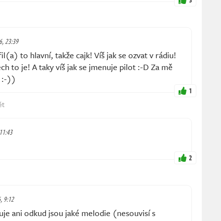
6, 23:39
l(a) to hlavní, takže cajk! Víš jak se ozvat v rádiu!
ch to je! A taky víš jak se jmenuje pilot :-D Za mě
 :-))
1
ět
 11:43
2
6, 9:12
je ani odkud jsou jaké melodie (nesouvisí s