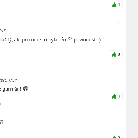
1
5:47
 každý, ale pro mne to byla téměř povinnost :)
3
 2026, 17:39
e gurmán! 😂
1
ět
:23
3