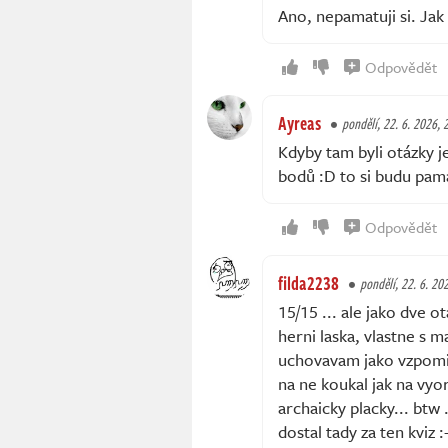
Ano, nepamatuji si. Jak 
Odpovědět
Ayreas
pondělí, 22. 6. 2026, 
Kdyby tam byli otázky j
bodů :D to si budu pam
Odpovědět
filda2238
pondělí, 22. 6. 20
15/15 ... ale jako dve o
herni laska, vlastne s m
uchovavam jako vzpomi
na ne koukal jak na vy
archaicky placky... btw
dostal tady za ten kviz 