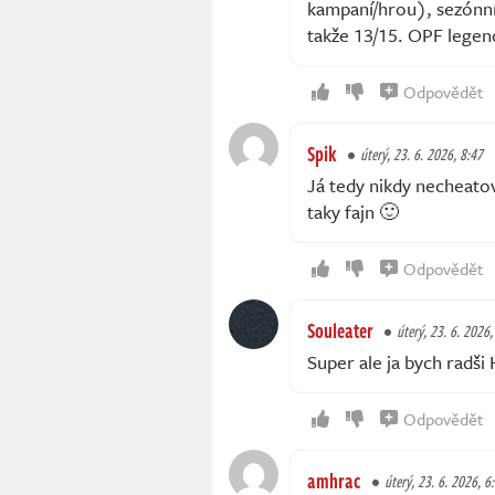
kampaní/hrou), sezónní 
takže 13/15. OPF legen
Odpovědět
Spik
úterý, 23. 6. 2026, 8:47
Já tedy nikdy necheatov
taky fajn 🙂
Odpovědět
Souleater
úterý, 23. 6. 2026,
Super ale ja bych radš
Odpovědět
amhrac
úterý, 23. 6. 2026, 6