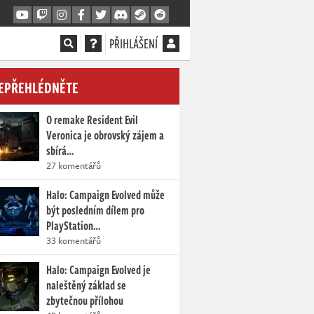
PŘIHLÁŠENÍ
EPŘEHLÉDNĚTE
O remake Resident Evil
Veronica je obrovský zájem a
sbírá…
27 komentářů
Halo: Campaign Evolved může
být posledním dílem pro
PlayStation…
33 komentářů
Halo: Campaign Evolved je
naleštěný základ se
zbytečnou přílohou