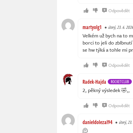
Odpovědět
martyolg1
úterý, 23. 6. 202
Velkém už bych na to měl
borci to jeli do zblbnut
se hw týká a tohle mi pr
Odpovědět
Radek-Hajda
ROCKETCLUB
2, pěkný výsledek 🤣,,
Odpovědět
danieldolezal94
úterý, 23.
🫠