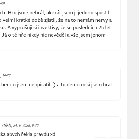
:59
ch. Hru jsme nehrál, akorát jsem ji jednou spustil
 velmi krátké době zjistil, že na to nemám nervy a
sku. A vyprošuji si invektivy, že se posledních 25 let
 Já o té hře nikdy nic nevěděl a vše jsem jenom
6, 19:32
 her co jsem neupiratil :) a tu demo misi jsem hral
středa, 24. 6. 2026, 9:20
čka abych řekla pravdu xd