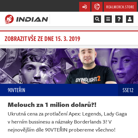
REALMERCH.STORE
Magazín
ZOBRAZIT VŠE ZE DNE 15. 3. 2019
Recenze
Videa
Soutěže
90VTEŘIN
S5E12
Databáze
Melouch za 1 milion dolarů?!
Komunita
Ukrutná cena za protlačení Apex: Legends, Lady Gaga
v herním bussinesu a náznaky Borderlands 3? V
Redakce
nejnovějším díle 90VTEŘIN probereme všechno!