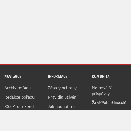
NAVIGACE
INFORMACE
KOMUNITA
Archiv pořadu
Zásady ochrany
Nejnovější
příspěvky
Redakce pořadu
Pravidla užívání
Žebříček uživatelů
RSS Atom Feed
Jak hodnotíme
NerdFix
Inzerce na
Indianovi