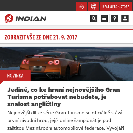
REALMERCH.STORE
Magazín
ZOBRAZIT VŠE ZE DNE 21. 9. 2017
Recenze
Videa
NOVINKA
Soutěže
Jediné, co ke hraní nejnovějšího Gran
Databáze
Turisma potřebovat nebudete, je
znalost angličtiny
Komunita
Nejnovější díl ze série Gran Turismo se oficiálně stává
první závodní hrou, jejíž online šampionát je pod
Redakce
záštitou Mezinárodní automobilové federace. Vývojáři