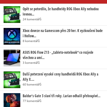
Opět se potvrdilo, že handheldy ROG Xbox Ally nebudou
levnou…
24 komentářů
Xbox doveze na Gamescom přes 20 her. K vyzkoušení bude
i Hollow…
8 komentářů
ASUS ROG Flow Z13 - „tableto-notebook“ co rozjede
všechno a umí…
3 komentářů
Další potvrzení vysoké ceny handheldů ROG Xbox Ally a
Ally X.…
60 komentářů
Baldur's Gate 3 slaví tři roky. Larian odhalil překvapivé…
77 komentářů