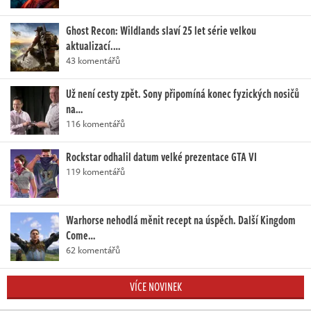
Ghost Recon: Wildlands slaví 25 let série velkou
aktualizací.…
43 komentářů
Už není cesty zpět. Sony připomíná konec fyzických nosičů
na…
116 komentářů
Rockstar odhalil datum velké prezentace GTA VI
119 komentářů
Warhorse nehodlá měnit recept na úspěch. Další Kingdom
Come…
62 komentářů
VÍCE NOVINEK