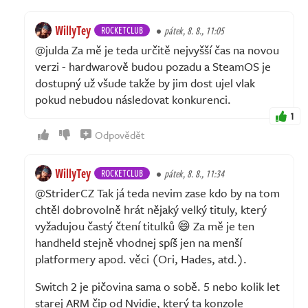
WillyTey
ROCKETCLUB
pátek, 8. 8., 11:05
@julda Za mě je teda určitě nejvyšší čas na novou
verzi - hardwarově budou pozadu a SteamOS je
dostupný už všude takže by jim dost ujel vlak
pokud nebudou následovat konkurenci.
1
Odpovědět
WillyTey
ROCKETCLUB
pátek, 8. 8., 11:34
@StriderCZ Tak já teda nevim zase kdo by na tom
chtěl dobrovolně hrát nějaký velký tituly, který
vyžadujou častý čtení titulků 😄 Za mě je ten
handheld stejně vhodnej spíš jen na menší
platformery apod. věci (Ori, Hades, atd.).
Switch 2 je pičovina sama o sobě. 5 nebo kolik let
starej ARM čip od Nvidie, který ta konzole