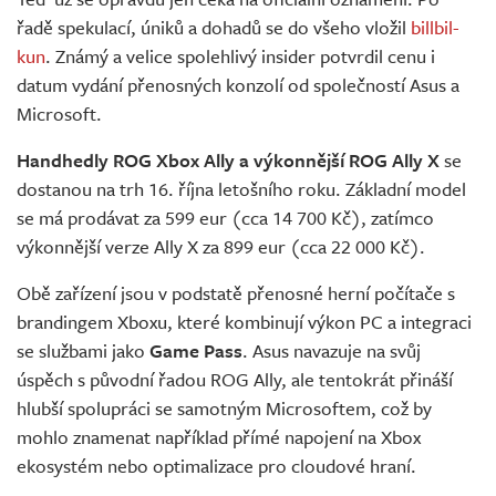
Živě
řadě spekulací, úniků a dohadů se do všeho vložil
billbil-
kun
. Známý a velice spolehlivý insider potvrdil cenu i
datum vydání přenosných konzolí od společností Asus a
Microsoft.
Handhedly ROG Xbox Ally
a výkonnější ROG Ally X
se
dostanou na trh 16. října letošního roku. Základní model
se má prodávat za 599 eur (cca 14 700 Kč), zatímco
výkonnější verze Ally X za 899 eur (cca 22 000 Kč).
Obě zařízení jsou v podstatě přenosné herní počítače s
brandingem Xboxu, které kombinují výkon PC a integraci
se službami jako
Game Pass
. Asus navazuje na svůj
úspěch s původní řadou ROG Ally, ale tentokrát přináší
hlubší spolupráci se samotným Microsoftem, což by
mohlo znamenat například přímé napojení na Xbox
ekosystém nebo optimalizace pro cloudové hraní.