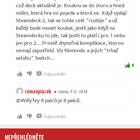
což deck aktuálně je. Kouknu se do storu a hned
vidím, která hra mi pojede a která ne. Když vydají
Steamdeck 2, tak se tohle celé "rozbije" a už
každý bude muset koukat, jestli jako když na
Steamdecku to jde, tak jestli to platí i pro 1 nebo
jen pro 2... Prostě zbytečná komplikace, kterou
nemají zapotřebí. Viz Nintendo a jejich "trhač
asfaltu" Switch...
4
Odpovědět
romanplacek
sobota, 9. 8., 14:58
@WillyTey 8 palců je 8 palců.
Odpovědět
NEPŘEHLÉDNĚTE