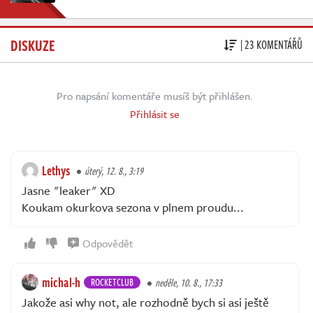
DISKUZE
| 23 KOMENTÁŘŮ
Pro napsání komentáře musíš být přihlášen.
Přihlásit se
Lethys
úterý, 12. 8., 3:19
Jasne "leaker" XD
Koukam okurkova sezona v plnem proudu...
Odpovědět
michal-h
ROCKETCLUB
neděle, 10. 8., 17:33
Jakože asi why not, ale rozhodně bych si asi ještě