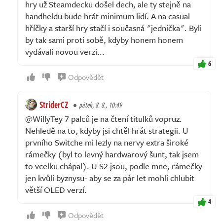
hry už Steamdecku došel dech, ale ty stejně na
handheldu bude hrát minimum lidí. A na casual
hříčky a starší hry stačí i současná "jednička". Byli
by tak sami proti sobě, kdyby honem honem
vydávali novou verzi...
6
Odpovědět
StriderCZ
pátek, 8. 8., 10:49
@WillyTey 7 palců je na čtení titulků vopruz.
Nehledě na to, kdyby jsi chtěl hrát strategii. U
prvního Switche mi lezly na nervy extra široké
rámečky (byl to levný hardwarový šunt, tak jsem
to vcelku chápal). U S2 jsou, podle mne, rámečky
jen kvůli byznysu- aby se za pár let mohli chlubit
větší OLED verzí.
4
Odpovědět