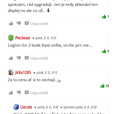
spokojen, rád upgraduji. Jen je tedy zklamání ten
displej no ale co už.. 🤷
1
Odpovědět
Plechoun
pátek, 8. 8., 9:33
Legion Go 2 bude lepsi volba, urcite pro me...
9
Odpovědět
jirku1205
pátek, 8. 8., 8:15
Za tu cenu ať si to nechají.
22
Odpovědět
Lincoln
pátek, 8. 8., 8:48
Upraveno
pátek, 8. 8., 8:50