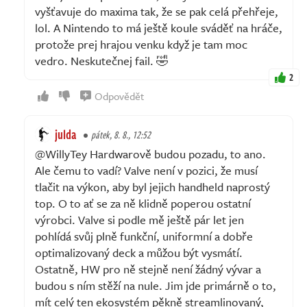
vyšťavuje do maxima tak, že se pak celá přehřeje,
lol. A Nintendo to má ještě koule sváděť na hráče,
protože prej hrajou venku když je tam moc
vedro. Neskutečnej fail. 🤣
2
Odpovědět
julda
pátek, 8. 8., 12:52
@WillyTey Hardwarově budou pozadu, to ano.
Ale čemu to vadí? Valve není v pozici, že musí
tlačit na výkon, aby byl jejich handheld naprostý
top. O to ať se za ně klidně poperou ostatní
výrobci. Valve si podle mě ještě pár let jen
pohlídá svůj plně funkční, uniformní a dobře
optimalizovaný deck a můžou být vysmátí.
Ostatně, HW pro ně stejně není žádný vývar a
budou s ním stěží na nule. Jim jde primárně o to,
mít celý ten ekosystém pěkně streamlinovaný,