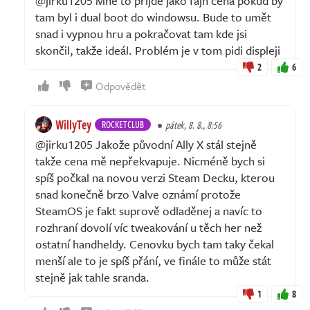
@jirku1205 Mně to přijde jako fajn cena pokud by
tam byl i dual boot do windowsu. Bude to umět
snad i vypnou hru a pokračovat tam kde jsi
skončil, takže ideál. Problém je v tom pidi displeji
2
6
Odpovědět
WillyTey
ROCKETCLUB
pátek, 8. 8., 8:56
@jirku1205 Jakože původní Ally X stál stejně
takže cena mě nepřekvapuje. Nicméně bych si
spíš počkal na novou verzi Steam Decku, kterou
snad konečně brzo Valve oznámí protože
SteamOS je fakt suprově odladěnej a navíc to
rozhraní dovolí víc tweakování u těch her než
ostatní handheldy. Cenovku bych tam taky čekal
menší ale to je spíš přání, ve finále to může stát
stejně jak tahle sranda.
1
8