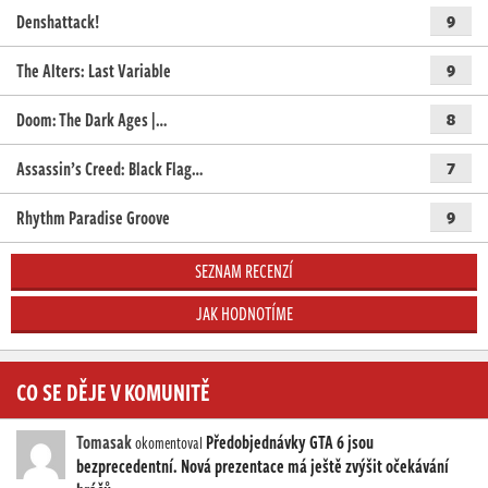
Denshattack!
9
The Alters: Last Variable
9
Doom: The Dark Ages |…
8
Assassin’s Creed: Black Flag…
7
Rhythm Paradise Groove
9
SEZNAM RECENZÍ
JAK HODNOTÍME
CO SE DĚJE V KOMUNITĚ
Tomasak
Předobjednávky GTA 6 jsou
okomentoval
bezprecedentní. Nová prezentace má ještě zvýšit očekávání