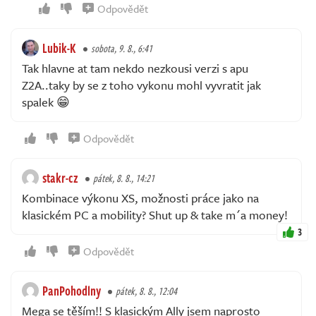
Odpovědět
Lubik-K
sobota, 9. 8., 6:41
Tak hlavne at tam nekdo nezkousi verzi s apu
Z2A..taky by se z toho vykonu mohl vyvratit jak
spalek 😁
Odpovědět
stakr-cz
pátek, 8. 8., 14:21
Kombinace výkonu XS, možnosti práce jako na
klasickém PC a mobility? Shut up & take m´a money!
3
Odpovědět
PanPohodlny
pátek, 8. 8., 12:04
Mega se těším!! S klasickým Ally jsem naprosto