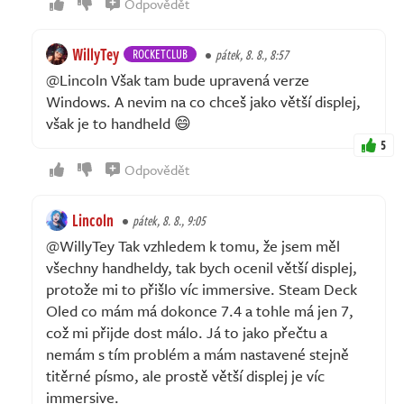
Odpovědět
WillyTey
ROCKETCLUB
pátek, 8. 8., 8:57
@Lincoln Však tam bude upravená verze
Windows. A nevim na co chceš jako větší displej,
však je to handheld 😄
5
Odpovědět
Lincoln
pátek, 8. 8., 9:05
@WillyTey Tak vzhledem k tomu, že jsem měl
všechny handheldy, tak bych ocenil větší displej,
protože mi to přišlo víc immersive. Steam Deck
Oled co mám má dokonce 7.4 a tohle má jen 7,
což mi přijde dost málo. Já to jako přečtu a
nemám s tím problém a mám nastavené stejně
titěrné písmo, ale prostě větší displej je víc
immersive.