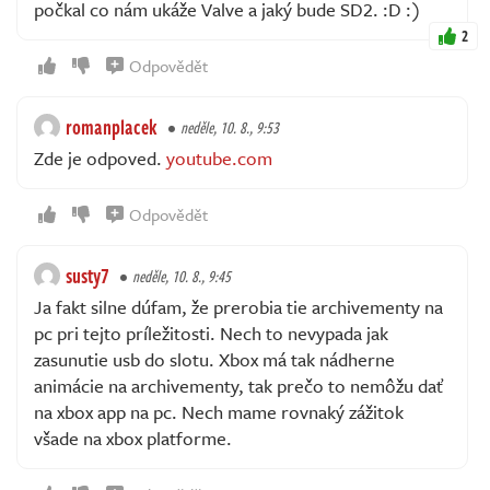
počkal co nám ukáže Valve a jaký bude SD2. :D :)
2
Odpovědět
romanplacek
neděle, 10. 8., 9:53
Zde je odpoved.
youtube.com
Odpovědět
susty7
neděle, 10. 8., 9:45
Ja fakt silne dúfam, že prerobia tie archivementy na
pc pri tejto príležitosti. Nech to nevypada jak
zasunutie usb do slotu. Xbox má tak nádherne
animácie na archivementy, tak prečo to nemôžu dať
na xbox app na pc. Nech mame rovnaký zážitok
všade na xbox platforme.