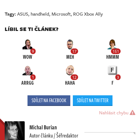
Tagy:
ASUS
,
handheld
,
Microsoft
,
ROG Xbox Ally
LÍBIL SE TI ČLÁNEK?
9
17
151
WOW
MEH
HMMM
1
12
3
ARRGG
HAHA
F
SDÍLET NA FACEBOOK
SDÍLET NA TWITTER
Nahlásit chybu
Michal Burian
Autor článku / Šéfredaktor