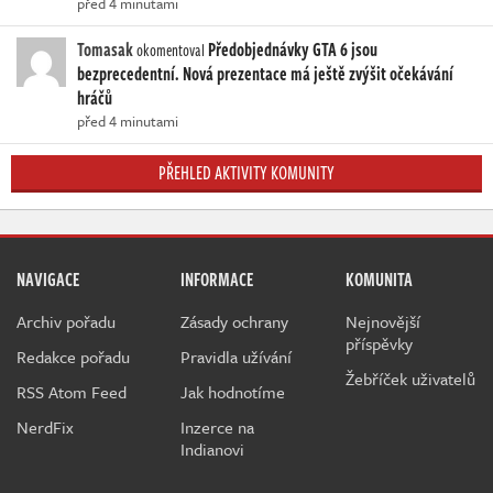
před 4 minutami
Tomasak
Předobjednávky GTA 6 jsou
okomentoval
bezprecedentní. Nová prezentace má ještě zvýšit očekávání
hráčů
před 4 minutami
PŘEHLED AKTIVITY KOMUNITY
NAVIGACE
INFORMACE
KOMUNITA
Archiv pořadu
Zásady ochrany
Nejnovější
příspěvky
Redakce pořadu
Pravidla užívání
Žebříček uživatelů
RSS Atom Feed
Jak hodnotíme
NerdFix
Inzerce na
Indianovi