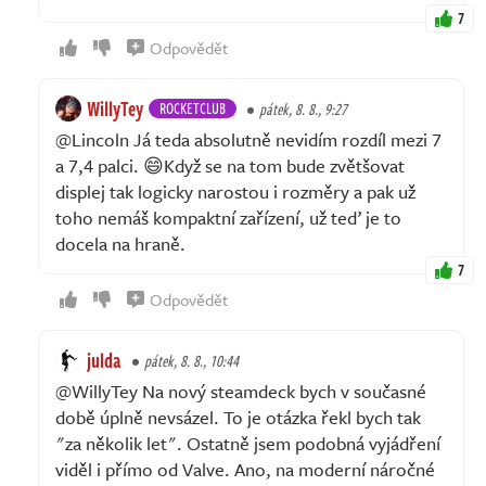
7
Odpovědět
WillyTey
ROCKETCLUB
pátek, 8. 8., 9:27
@Lincoln Já teda absolutně nevidím rozdíl mezi 7
a 7,4 palci. 😄Když se na tom bude zvětšovat
displej tak logicky narostou i rozměry a pak už
toho nemáš kompaktní zařízení, už teď je to
docela na hraně.
7
Odpovědět
julda
pátek, 8. 8., 10:44
@WillyTey Na nový steamdeck bych v současné
době úplně nevsázel. To je otázka řekl bych tak
"za několik let". Ostatně jsem podobná vyjádření
viděl i přímo od Valve. Ano, na moderní náročné