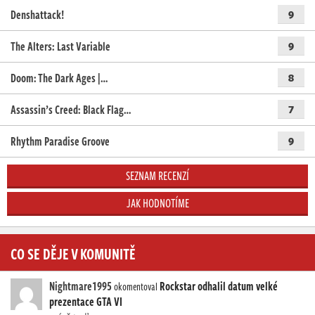
Denshattack!
9
The Alters: Last Variable
9
Doom: The Dark Ages |…
8
Assassin’s Creed: Black Flag…
7
Rhythm Paradise Groove
9
SEZNAM RECENZÍ
JAK HODNOTÍME
CO SE DĚJE V KOMUNITĚ
Nightmare1995
Rockstar odhalil datum velké
okomentoval
prezentace GTA VI