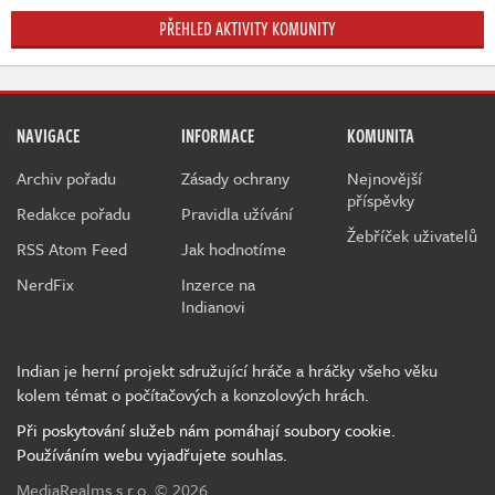
PŘEHLED AKTIVITY KOMUNITY
NAVIGACE
INFORMACE
KOMUNITA
Archiv pořadu
Zásady ochrany
Nejnovější
příspěvky
Redakce pořadu
Pravidla užívání
Žebříček uživatelů
RSS Atom Feed
Jak hodnotíme
NerdFix
Inzerce na
Indianovi
Indian je herní projekt sdružující hráče a hráčky všeho věku
kolem témat o počítačových a konzolových hrách.
Při poskytování služeb nám pomáhají soubory cookie.
Používáním webu vyjadřujete souhlas.
MediaRealms s.r.o.
© 2026