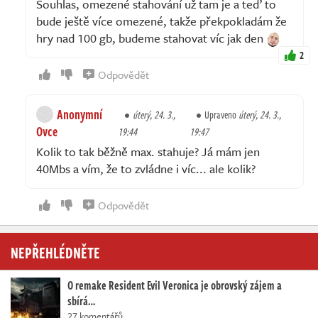
Souhlas, omezené stahování už tam je a teď to
bude ještě více omezené, takže překpokladám že
hry nad 100 gb, budeme stahovat víc jak den
2
Odpovědět
Anonymní
úterý, 24. 3.,
Upraveno
úterý, 24. 3.,
Ovce
19:44
19:47
Kolik to tak běžně max. stahuje? Já mám jen
40Mbs a vím, že to zvládne i víc... ale kolik?
Odpovědět
NEPŘEHLÉDNĚTE
O remake Resident Evil Veronica je obrovský zájem a
sbírá…
27 komentářů