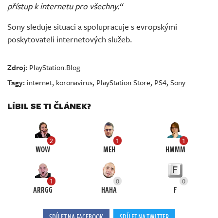
přístup k internetu pro všechny.“
Sony sleduje situaci a spolupracuje s evropskými
poskytovateli internetových služeb.
Zdroj:
PlayStation.Blog
Tagy:
internet
,
koronavirus
,
PlayStation Store
,
PS4
,
Sony
LÍBIL SE TI ČLÁNEK?
2
1
1
WOW
MEH
HMMM
1
0
0
ARRGG
HAHA
F
SDÍLET NA FACEBOOK
SDÍLET NA TWITTER