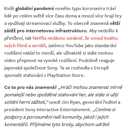
Živě
Kvůli
globální pandemii
nového typu koronaviru tráví
lidé po celém světě více času doma a mnozí více hrají hry
a využívají streamovací služby. To obecně znamená
větší
zátěž pro internetovou infrastrukturu
. Aby nedošlo k
přetížení, tak
Netflix nedávno oznámil, že omezí kvalitu
svých filmů a seriálů
, zatímco YouTube jako standardní
rozlišení nabízí to menší, ale uživatelé si stále mohou
video přepnout na vysoké rozlišení. Podobně reaguje
japonská společnost Sony. Ta se rozhodla v Evropě
zpomalit stahování z PlayStation Store.
Co to pro nás znamená?
„Hráči mohou znamenat mírně
pomalejší nebo zpožděné stahování her, ale stále si užijí
solidní herní zážitek,“
uvedl Jim Ryan, generální ředitel a
president Sony Interactive Entertainment.
„Ceníme si
podpory a porozumění naší komunity, jakož i jejich
komentářů. Přijímáme tyto kroky, abychom udrželi