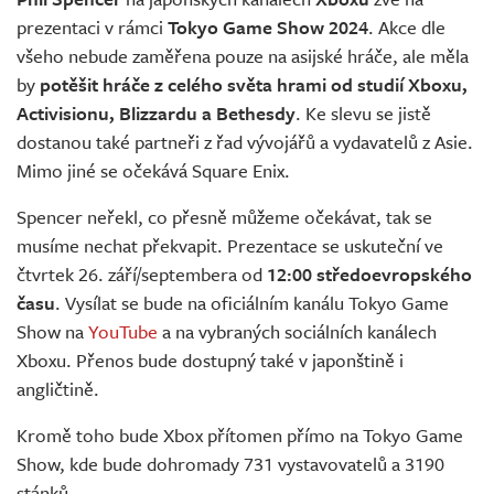
Živě
prezentaci v rámci
Tokyo Game Show 2024
. Akce dle
všeho nebude zaměřena pouze na asijské hráče, ale měla
by
potěšit hráče z celého světa hrami od studií Xboxu,
Activisionu, Blizzardu a Bethesdy
. Ke slevu se jistě
dostanou také partneři z řad vývojářů a vydavatelů z Asie.
Mimo jiné se očekává Square Enix.
Spencer neřekl, co přesně můžeme očekávat, tak se
musíme nechat překvapit. Prezentace se uskuteční ve
čtvrtek 26. září/septembera od
12:00 středoevropského
času
. Vysílat se bude na oficiálním kanálu Tokyo Game
Show na
YouTube
a na vybraných sociálních kanálech
Xboxu. Přenos bude dostupný také v japonštině i
angličtině.
Kromě toho bude Xbox přítomen přímo na Tokyo Game
Show, kde bude dohromady 731 vystavovatelů a 3190
stánků.