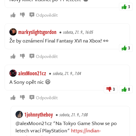
3
Odpovědět
markyslightsgordon
sobota, 21. 9., 16:05
Že by oznámení Final Fantasy XVI na Xbox? 👀
3
Odpovědět
alexMoon21cz
sobota, 21. 9., 7:04
A Sony opět nic 😆
3
8
Odpovědět
1johnnytheboy
sobota, 21. 9., 7:08
@alexMoon21cz "Na Tokyo Game Show se po
letech vrací PlayStation"
https://indian-