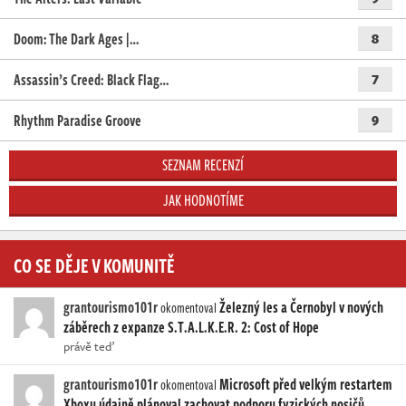
Doom: The Dark Ages |…
8
Assassin’s Creed: Black Flag…
7
Rhythm Paradise Groove
9
SEZNAM RECENZÍ
JAK HODNOTÍME
CO SE DĚJE V KOMUNITĚ
grantourismo101r
Železný les a Černobyl v nových
okomentoval
záběrech z expanze S.T.A.L.K.E.R. 2: Cost of Hope
právě teď
grantourismo101r
Microsoft před velkým restartem
okomentoval
Xboxu údajně plánoval zachovat podporu fyzických nosičů