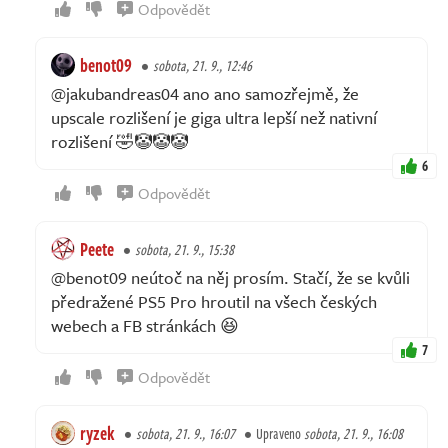
Odpovědět
benot09
sobota, 21. 9., 12:46
@jakubandreas04 ano ano samozřejmě, že
upscale rozlišení je giga ultra lepší než nativní
rozlišení 🤣🤡🤡🤡
6
Odpovědět
Peete
sobota, 21. 9., 15:38
@benot09 neútoč na něj prosím. Stačí, že se kvůli
předražené PS5 Pro hroutil na všech českých
webech a FB stránkách 😆
7
Odpovědět
ryzek
sobota, 21. 9., 16:07
Upraveno
sobota, 21. 9., 16:08