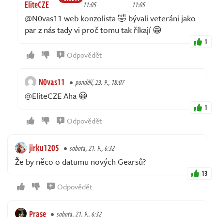
EliteCZE
11:05
11:05
@N0vas11 web konzolista 🤣 bývali veteráni jako
par z nás tady vi proč tomu tak říkají 😁
1
Odpovědět
N0vas11
pondělí, 23. 9., 18:07
@EliteCZE Aha 😀
1
Odpovědět
jirku1205
sobota, 21. 9., 6:32
Že by něco o datumu nových Gearsů?
13
Odpovědět
Prase
sobota, 21. 9., 6:32