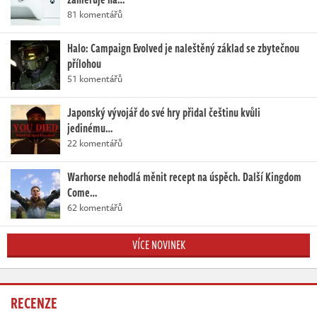
81 komentářů
Halo: Campaign Evolved je naleštěný základ se zbytečnou
přílohou
51 komentářů
Japonský vývojář do své hry přidal češtinu kvůli
jedinému…
22 komentářů
Warhorse nehodlá měnit recept na úspěch. Další Kingdom
Come…
62 komentářů
VÍCE NOVINEK
RECENZE