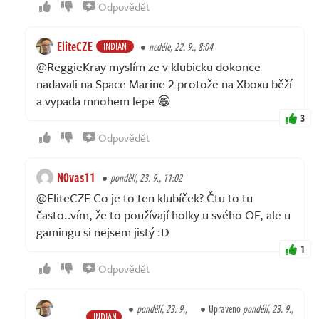
Odpovědět
EliteCZE
INDIAN
neděle, 22. 9., 8:04
@ReggieKray myslím ze v klubicku dokonce
nadavali na Space Marine 2 protože na Xboxu běží
a vypada mnohem lepe 😁
3
Odpovědět
N0vas11
pondělí, 23. 9., 11:02
@EliteCZE Co je to ten klubíček? Čtu to tu
často..vím, že to používají holky u svého OF, ale u
gamingu si nejsem jistý :D
1
Odpovědět
pondělí, 23. 9.,
Upraveno
pondělí, 23. 9.,
INDIAN