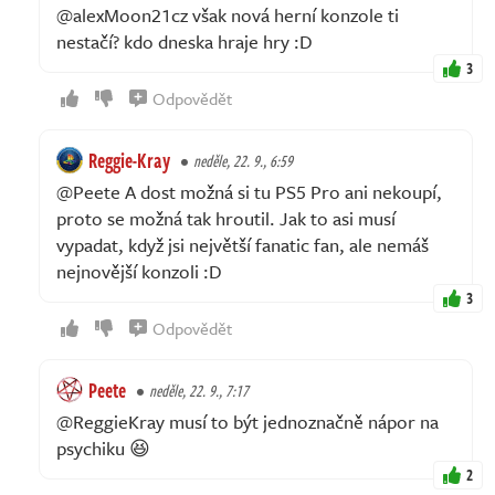
@alexMoon21cz však nová herní konzole ti
nestačí? kdo dneska hraje hry :D
3
Odpovědět
Reggie-Kray
neděle, 22. 9., 6:59
@Peete A dost možná si tu PS5 Pro ani nekoupí,
proto se možná tak hroutil. Jak to asi musí
vypadat, když jsi největší fanatic fan, ale nemáš
nejnovější konzoli :D
3
Odpovědět
Peete
neděle, 22. 9., 7:17
@ReggieKray musí to být jednoznačně nápor na
psychiku 😆
2