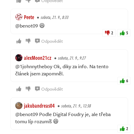
Odpovědět
Peete
sobota, 21. 9., 8:33
@benot09 😆
2
5
Odpovědět
alexMoon21cz
sobota, 21. 9., 9:27
@1johnnytheboy Ok, diky za info. Na tento
článek jsem zapomněl.
6
Odpovědět
jakubandreas04
sobota, 21. 9., 12:38
@benot09 Podle Digital Foudry je, ale třeba
tomu líp rozumíš 😆
2