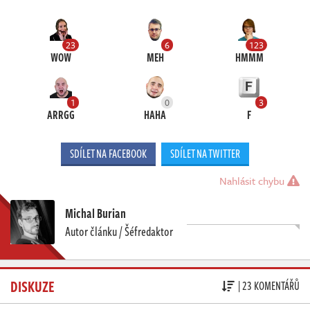
23
6
123
WOW
MEH
HMMM
1
0
3
ARRGG
HAHA
F
SDÍLET NA FACEBOOK
SDÍLET NA TWITTER
Nahlásit chybu
Michal Burian
Autor článku / Šéfredaktor
DISKUZE
| 23 KOMENTÁŘŮ