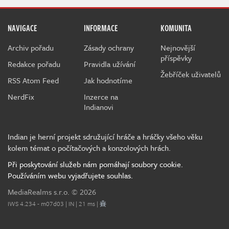
NAVIGACE
INFORMACE
KOMUNITA
Archiv pořadu
Zásady ochrany
Nejnovější
příspěvky
Redakce pořadu
Pravidla užívání
Žebříček uživatelů
RSS Atom Feed
Jak hodnotíme
NerdFix
Inzerce na
Indianovi
Indian je herní projekt sdružující hráče a hráčky všeho věku
kolem témat o počítačových a konzolových hrách.
Při poskytování služeb nám pomáhají soubory cookie.
Používáním webu vyjadřujete souhlas.
MediaRealms s.r.o.
© 2026
IWS 4.234 - m07d03 | IN | 21 ms |