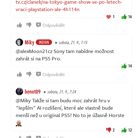
tv.cz/clanek/na-tokyo-game-show-se-po-letech-
vraci-playstation-ale-4h114n
1
16
Odpovědět
Miky
INDIAN
sobota, 21. 9., 7:15
@alexMoon21cz Sony tam nabídne možnost
zahrát si na PS5 Pro.
14
Odpovědět
benot09
sobota, 21. 9., 7:24
@Miky Takže si tam budu moc zahrát hru v
"lepším" AI rozlišení, které ale vlastně bude
menší než u original PS5? No to je úžasně Horste
2
12