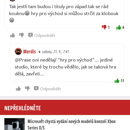
Tak jestli tam budou i tituly pro západ tak se rád
kouknu😁 hry pro východ si můžou strčit za klobouk
😁
1
6
Odpovědět
Merdis
sobota, 21. 9., 7:41
@Prase oni nedělají "hry pro východ"... jediné
studio, které by trochu vědělo, jak se taková hra
dělá, zavřeli...
11
Odpovědět
NEPŘEHLÉDNĚTE
Microsoft chystá vydání nových modelů konzolí Xbox
Series X/S