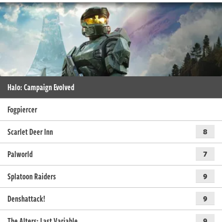
Halo: Campaign Evolved
Fogpiercer
Scarlet Deer Inn
8
Palworld
7
Splatoon Raiders
9
Denshattack!
9
The Alters: Last Variable
9