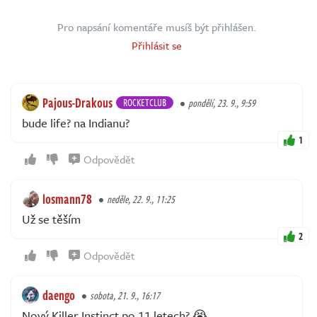
Pro napsání komentáře musíš být přihlášen.
Přihlásit se
Pajous-Drakous
ROCKETCLUB
pondělí, 23. 9., 9:59
bude life? na Indianu?
1
Odpovědět
losmann78
neděle, 22. 9., 11:25
Už se těším
2
Odpovědět
daengo
sobota, 21. 9., 16:17
Nový Killer Instinct po 11 letech? 😭