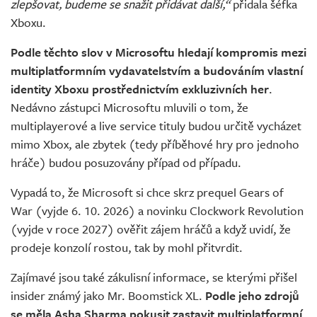
zlepšovat, budeme se snažit přidávat další,“
přidala šéfka
Xboxu.
Podle těchto slov v Microsoftu hledají kompromis mezi
multiplatformním vydavatelstvím a budováním vlastní
identity Xboxu prostřednictvím exkluzivních her
.
Nedávno zástupci Microsoftu mluvili o tom, že
multiplayerové a live service tituly budou určitě vycházet
mimo Xbox, ale zbytek (tedy příběhové hry pro jednoho
hráče) budou posuzovány případ od případu.
Vypadá to, že Microsoft si chce skrz prequel Gears of
War (vyjde 6. 10. 2026) a novinku Clockwork Revolution
(vyjde v roce 2027) ověřit zájem hráčů a když uvidí, že
prodeje konzolí rostou, tak by mohl přitvrdit.
Zajímavé jsou také zákulisní informace, se kterými přišel
insider známý jako Mr. Boomstick XL.
Podle jeho zdrojů
se měla Asha Sharma pokusit zastavit multiplatformní