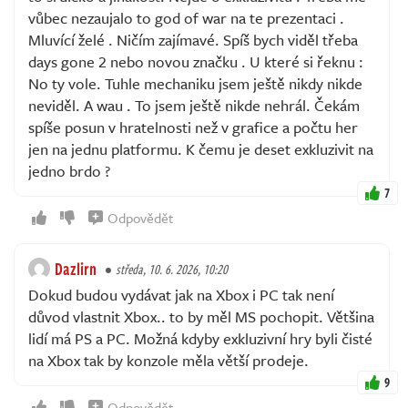
vůbec nezaujalo to god of war na te prezentaci .
Mluvící želé . Ničím zajímavé. Spíš bych viděl třeba
days gone 2 nebo novou značku . U které si řeknu :
No ty vole. Tuhle mechaniku jsem ještě nikdy nikde
neviděl. A wau . To jsem ještě nikde nehrál. Čekám
spíše posun v hratelnosti než v grafice a počtu her
jen na jednu platformu. K čemu je deset exkluzivit na
jedno brdo ?
7
Odpovědět
Dazlirn
středa, 10. 6. 2026, 10:20
Dokud budou vydávat jak na Xbox i PC tak není
důvod vlastnit Xbox.. to by měl MS pochopit. Většina
lidí má PS a PC. Možná kdyby exkluzivní hry byli čisté
na Xbox tak by konzole měla větší prodeje.
9
Odpovědět