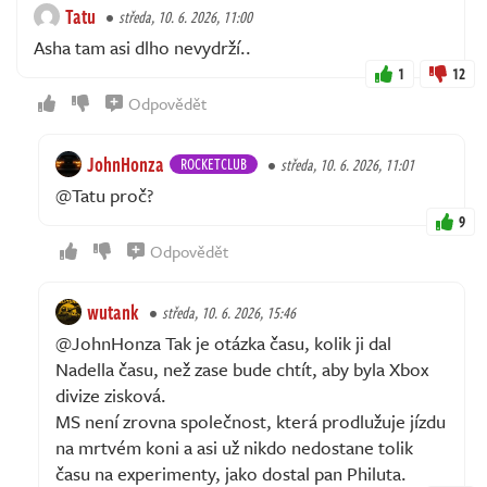
Tatu
středa, 10. 6. 2026, 11:00
Asha tam asi dlho nevydrží..
1
12
Odpovědět
JohnHonza
ROCKETCLUB
středa, 10. 6. 2026, 11:01
@Tatu proč?
9
Odpovědět
wutank
středa, 10. 6. 2026, 15:46
@JohnHonza Tak je otázka času, kolik ji dal
Nadella času, než zase bude chtít, aby byla Xbox
divize zisková.
MS není zrovna společnost, která prodlužuje jízdu
na mrtvém koni a asi už nikdo nedostane tolik
času na experimenty, jako dostal pan Philuta.