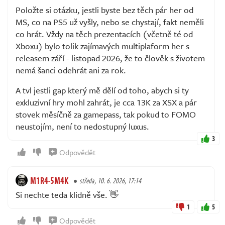
Položte si otázku, jestli byste bez těch pár her od
MS, co na PS5 už vyšly, nebo se chystají, fakt neměli
co hrát. Vždy na těch prezentacích (včetně té od
Xboxu) bylo tolik zajímavých multiplaform her s
releasem září - listopad 2026, že to člověk s životem
nemá šanci odehrát ani za rok.
A tvl jestli gap který mě dělí od toho, abych si ty
exkluzivní hry mohl zahrát, je cca 13K za XSX a pár
stovek měsíčně za gamepass, tak pokud to FOMO
neustojím, není to nedostupný luxus.
3
Odpovědět
M1R4-5M4K
středa, 10. 6. 2026, 17:14
Si nechte teda klidně vše. 👋
1
5
Odpovědět