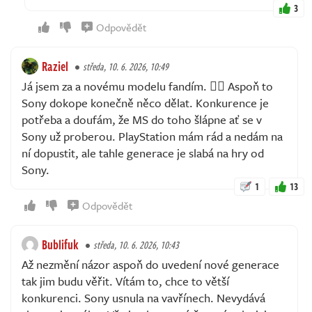
3
Odpovědět
Raziel
středa, 10. 6. 2026, 10:49
Já jsem za a novému modelu fandím. 👍🏻 Aspoň to
Sony dokope konečně něco dělat. Konkurence je
potřeba a doufám, že MS do toho šlápne ať se v
Sony už proberou. PlayStation mám rád a nedám na
ní dopustit, ale tahle generace je slabá na hry od
Sony.
1
13
Odpovědět
Bublifuk
středa, 10. 6. 2026, 10:43
Až nezmění názor aspoň do uvedení nové generace
tak jim budu věřit. Vítám to, chce to větší
konkurenci. Sony usnula na vavřínech. Nevydává