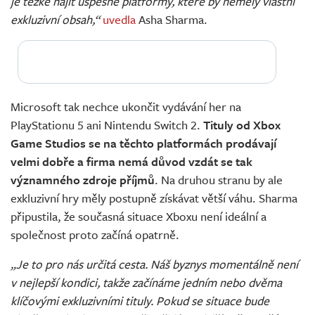
je těžké najít úspěšné platformy, které by neměly vlastní
exkluzivní obsah,“
uvedla
Asha Sharma.
Microsoft tak nechce ukončit vydávání her na
PlayStationu 5 ani Nintendu Switch 2.
Tituly od Xbox
Game Studios se na těchto platformách prodávají
velmi dobře a firma nemá důvod vzdát se tak
významného zdroje příjmů
. Na druhou stranu by ale
exkluzivní hry měly postupně získávat větší váhu. Sharma
připustila, že současná situace Xboxu není ideální a
společnost proto začíná opatrně.
„Je to pro nás určitá cesta. Náš byznys momentálně není
v nejlepší kondici, takže začínáme jedním nebo dvěma
klíčovými exkluzivními tituly. Pokud se situace bude