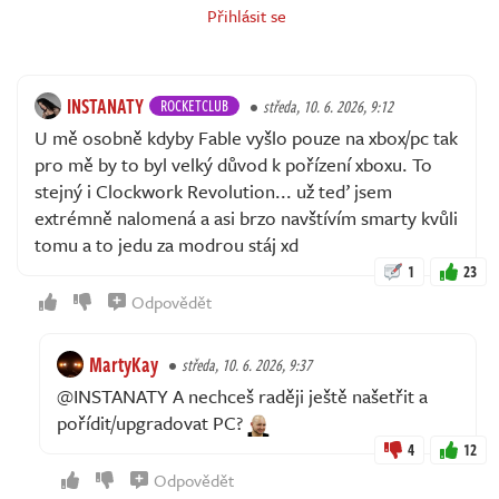
Přihlásit se
INSTANATY
ROCKETCLUB
středa, 10. 6. 2026, 9:12
U mě osobně kdyby Fable vyšlo pouze na xbox/pc tak
pro mě by to byl velký důvod k pořízení xboxu. To
stejný i Clockwork Revolution... už teď jsem
extrémně nalomená a asi brzo navštívím smarty kvůli
tomu a to jedu za modrou stáj xd
1
23
Odpovědět
MartyKay
středa, 10. 6. 2026, 9:37
@INSTANATY A nechceš raději ještě našetřit a
pořídit/upgradovat PC?
4
12
Odpovědět