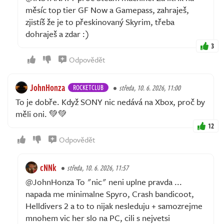
měsíc top tier GF Now a Gamepass, zahraješ,
zjistíš že je to přeskinovaný Skyrim, třeba
dohraješ a zdar :)
3
Odpovědět
JohnHonza
ROCKETCLUB
středa, 10. 6. 2026, 11:00
To je dobře. Když SONY nic nedává na Xbox, proč by
měli oni. 💚💚
12
Odpovědět
cNNk
středa, 10. 6. 2026, 11:57
@JohnHonza To "nic" neni uplne pravda ...
napada me minimalne Spyro, Crash bandicoot,
Helldivers 2 a to to nijak nesleduju + samozrejme
mnohem vic her slo na PC, cili s nejvetsi