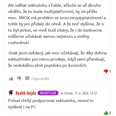
Ale udělat exkluzivitu z Fable, ačkoliv se už dlouho
vědělo, že to bude multiplatformní, by mi přišlo
moc. XBOX má problém se svou nevyzpytatelností a
tohle by jen přidalo do ohně. A že teď slyšíme, že o
to byl pokus, ve mně budí obavy, že i do budoucna
můžeme očekávat samou nejistotu a změny
rozhodnutí.
Jinak jsem zvědavý, jak moc očekávají, že díky dvěma
exkluzitivám porostou prodeje, když sami přiznávají,
že nedokážou plnit poptávku po konzolích.
1
Odpovědět
Radek-Hajda
ROCKETCLUB
čtvrtek, 11. 6. 2026, 12:12
Pokud chtějí podporovat exkluzivitu, nesmí to
vydávat i na PC
2