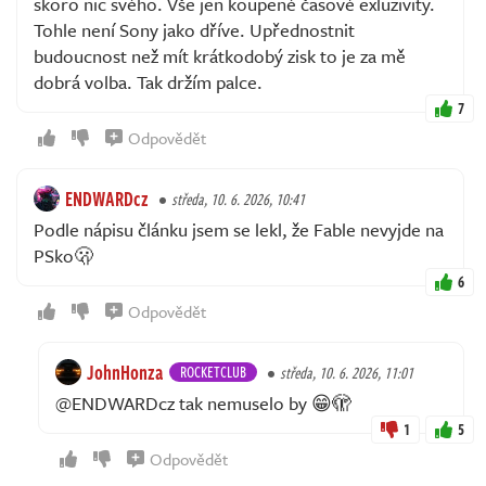
skoro nic svého. Vše jen koupené časové exluzivity.
Tohle není Sony jako dříve. Upřednostnit
budoucnost než mít krátkodobý zisk to je za mě
dobrá volba. Tak držím palce.
7
Odpovědět
ENDWARDcz
středa, 10. 6. 2026, 10:41
Podle nápisu článku jsem se lekl, že Fable nevyjde na
PSko🫢
6
Odpovědět
JohnHonza
ROCKETCLUB
středa, 10. 6. 2026, 11:01
@ENDWARDcz tak nemuselo by 😁🫣
1
5
Odpovědět