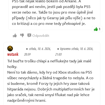
PS5 tak nějak leaklo bokem od Arkane. A
popravdě ani nevím, jestli pak později byla PS5
verze nebo ne. Takže to jsou pro mne úplně jiné
případy (něco jak ty Gearsy jak píšu výše) a ne to
co kritizuji a co pro mne tedy překvapivé je.
1
Odpovědět
středa, 10. 6. 2026,
Upraveno
středa, 10. 6. 2026,
wutank
20:59
21:03
Tvl buďte trošku chlapi a nefňukejte tady jak malé
holky.
Není to tak dávno, kdy hry od Xbox studios na PS5
vůbec nevycházely a žádná tragedie to nebyla. A co
si budeme, kromě Forzy ty jejich hry zase taková
hitparáda nejsou. Dobrých multiplatformních her je
jako sraček, tak nemá smysl fňukat nad pár lehce
nadprůměrnými hrami.