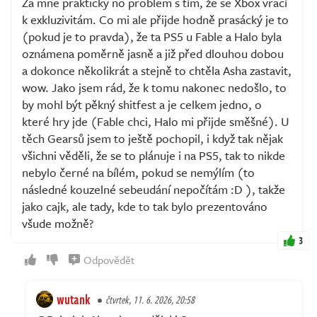
Za mne prakticky no problem s tím, že se Xbox vrací
k exkluzivitám. Co mi ale přijde hodně prasácký je to
(pokud je to pravda), že ta PS5 u Fable a Halo byla
oznámena poměrně jasně a již před dlouhou dobou
a dokonce několikrát a stejně to chtěla Asha zastavit,
wow. Jako jsem rád, že k tomu nakonec nedošlo, to
by mohl být pěkný shitfest a je celkem jedno, o
které hry jde (Fable chci, Halo mi přijde směšné). U
těch Gearsů jsem to ještě pochopil, i když tak nějak
všichni věděli, že se to plánuje i na PS5, tak to nikde
nebylo černé na bílém, pokud se nemýlím (to
následné kouzelné sebeudání nepočítám :D ), takže
jako cajk, ale tady, kde to tak bylo prezentováno
všude možně?
3
Odpovědět
wutank
čtvrtek, 11. 6. 2026, 20:58