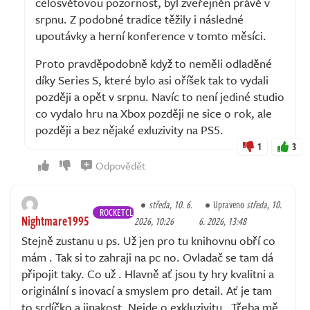
celosvětovou pozornost, byl zveřejněn právě v
srpnu. Z podobné tradice těžily i následné
upoutávky a herní konference v tomto měsíci.
Proto pravděpodobně když to neměli odladěné
díky Series S, které bylo asi oříšek tak to vydali
později a opět v srpnu. Navíc to není jediné studio
co vydalo hru na Xbox později ne sice o rok, ale
později a bez nějaké exluzivity na PS5.
1
3
Odpovědět
středa, 10. 6.
Upraveno
středa, 10.
ROCKETCLUB
Nightmare1995
2026, 10:26
6. 2026, 13:48
Stejně zustanu u ps. Už jen pro tu knihovnu obří co
mám . Tak si to zahraji na pc no. Ovladač se tam dá
připojit taky. Co už . Hlavně ať jsou ty hry kvalitni a
originální s inovací a smyslem pro detail. Ať je tam
to srdíčko a jinakost. Nejde o exkluzivitu . Třeba mě