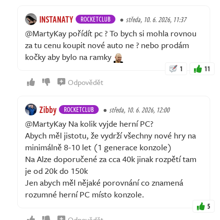
INSTANATY
ROCKETCLUB
středa, 10. 6. 2026, 11:37
@MartyKay pořídít pc ? To bych si mohla rovnou
za tu cenu koupit nové auto ne ? nebo prodám
kočky aby bylo na ramky
1
11
Odpovědět
Zibby
ROCKETCLUB
středa, 10. 6. 2026, 12:00
@MartyKay Na kolik vyjde herní PC?
Abych měl jistotu, že vydrží všechny nové hry na
minimálně 8-10 let (1 generace konzole)
Na Alze doporučené za cca 40k jinak rozpětí tam
je od 20k do 150k
Jen abych měl nějaké porovnání co znamená
rozumné herní PC místo konzole.
5
Odpovědět