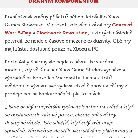
DRAHÝM KOMPONENTŮM
První náznak změny přišel už během letošního Xbox
Games Showcase. Microsoft zde více ukázal hry
Gears of
War: E-Day
a
Clockwork Revolution
, u kterých následně
potvrdil, že nejde o časově omezené exkluzivity. Obě hry
mají zůstat dostupné pouze na Xboxu a PC.
Podle Ashy Sharmy ale nejde o návrat ke starému
modelu, kdy většina her Xbox Game Studios vycházela
výhradně na konzolích Microsoftu. Firma si totiž
uvědomuje význam své vydavatelské činnosti a příjmy z
prodeje her na konkurenčních platformách.
„Jsme druhým největším vydavatelem her na světě a když
se dostanete do takové pozice, chcete mít své hry
dostupné všude. Jste silnější, když celý svět hraje
společně. Zároveň se ale stále více stáváme platformou a