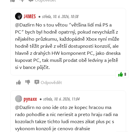
J4MES
středa, 10. 6. 2026, 10:38
@Dazlirn No s tou větou "většina lidí má PS a
PC" bych byl hodně opatrný, pokud nevycházíš z
nějakého průzkumu, každopádně Xbox nyní může
hodně těžit právě z větší dostupnosti konzolí, ale
hlavně z drahých HW komponent PC, jako dneska
kupovat PC, tak musíš prodat obě ledviny a ještě
si v bance půjčit.
8
Odpovědět
pynaxx
středa, 10. 6. 2026, 11:04
@Dazlirn no ono ide oto ze kopec hracou ma
rado pohodlie a nic neriesit a preto hraju radi na
kozolach takze tichto ludi mozes zikat plus pc s
vykonom konzoli je cenovo drahsie