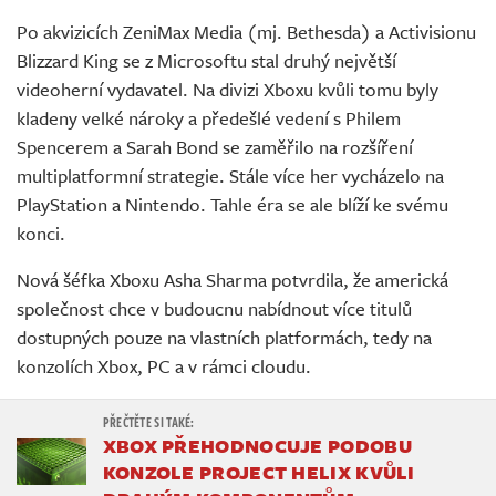
Živě
Po akvizicích ZeniMax Media (mj. Bethesda) a Activisionu
Blizzard King se z Microsoftu stal druhý největší
videoherní vydavatel. Na divizi Xboxu kvůli tomu byly
kladeny velké nároky a předešlé vedení s Philem
Spencerem a Sarah Bond se zaměřilo na rozšíření
multiplatformní strategie. Stále více her vycházelo na
PlayStation a Nintendo. Tahle éra se ale blíží ke svému
konci.
Nová šéfka Xboxu Asha Sharma potvrdila, že americká
společnost chce v budoucnu nabídnout více titulů
dostupných pouze na vlastních platformách, tedy na
konzolích Xbox, PC a v rámci cloudu.
XBOX PŘEHODNOCUJE PODOBU
KONZOLE PROJECT HELIX KVŮLI