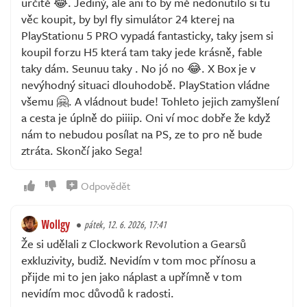
určitě 😂. Jediný, ale ani to by mě nedonutilo si tu
věc koupit, by byl fly simulátor 24 kterej na
PlayStationu 5 PRO vypadá fantasticky, taky jsem si
koupil forzu H5 která tam taky jede krásně, fable
taky dám. Seunuu taky . No jó no 😂. X Box je v
nevýhodný situaci dlouhodobě. PlayStation vládne
všemu 🤗. A vládnout bude! Tohleto jejich zamyšlení
a cesta je úplně do piiiip. Oni ví moc dobře že když
nám to nebudou posílat na PS, ze to pro ně bude
ztráta. Skončí jako Sega!
Odpovědět
Wollgy
pátek, 12. 6. 2026, 17:41
Že si udělali z Clockwork Revolution a Gearsů
exkluzivity, budiž. Nevidím v tom moc přínosu a
přijde mi to jen jako náplast a upřímně v tom
nevidím moc důvodů k radosti.