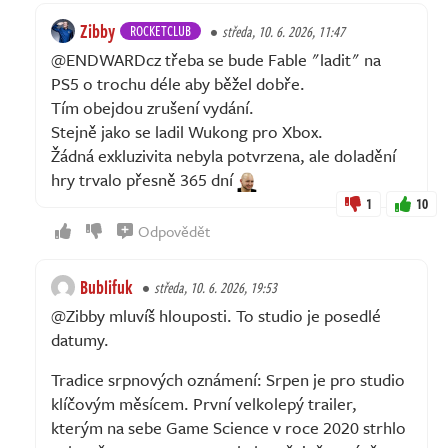
Zibby
ROCKETCLUB
středa, 10. 6. 2026, 11:47
@ENDWARDcz třeba se bude Fable "ladit" na
PS5 o trochu déle aby běžel dobře.
Tím obejdou zrušení vydání.
Stejně jako se ladil Wukong pro Xbox.
Žádná exkluzivita nebyla potvrzena, ale doladění
hry trvalo přesně 365 dní
1
10
Odpovědět
Bublifuk
středa, 10. 6. 2026, 19:53
@Zibby mluvíš hlouposti. To studio je posedlé
datumy.
Tradice srpnových oznámení: Srpen je pro studio
klíčovým měsícem. První velkolepý trailer,
kterým na sebe Game Science v roce 2020 strhlo