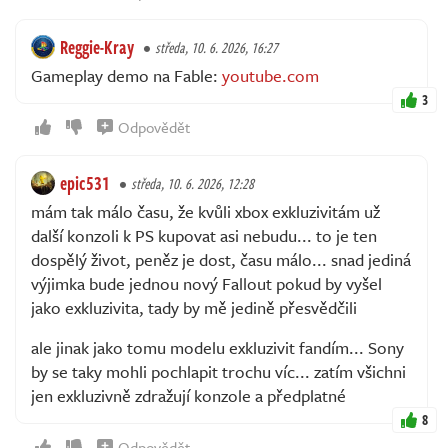
Reggie-Kray
středa, 10. 6. 2026, 16:27
Gameplay demo na Fable:
youtube.com
3
Odpovědět
epic531
středa, 10. 6. 2026, 12:28
mám tak málo času, že kvůli xbox exkluzivitám už
další konzoli k PS kupovat asi nebudu... to je ten
dospělý život, peněz je dost, času málo... snad jediná
výjimka bude jednou nový Fallout pokud by vyšel
jako exkluzivita, tady by mě jedině přesvědčili
ale jinak jako tomu modelu exkluzivit fandím... Sony
by se taky mohli pochlapit trochu víc... zatím všichni
jen exkluzivně zdražují konzole a předplatné
8
Odpovědět