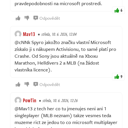
pravdepodobnosti na microsoft prostredi.
6
Odpovědět
Mav13
středa, 10. 6. 2026, 12:04
@cNNk Spyro jakožto značku vlastní Microsoft
získalo ji s nákupem Activisionu, to samé platí pro
Crashe. Od Sony jsou aktuálně na Xboxu
Marathon, Helldivers 2 a MLB (na žádost
vlastníka licence).
9
Odpovědět
PowTin
středa, 10. 6. 2026, 12:26
@Mav13 z tech her co tu jmenujes neni ani 1
singleplayer (MLB neznam) takze vesmes teda
muzeme rict ze jedou to co microsoft multiplayer