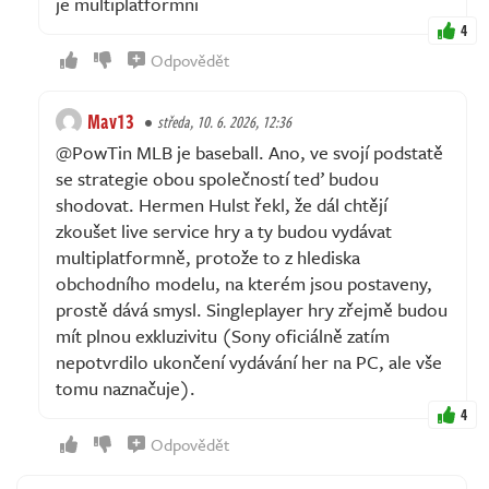
je multiplatformni
4
Odpovědět
Mav13
středa, 10. 6. 2026, 12:36
@PowTin MLB je baseball. Ano, ve svojí podstatě
se strategie obou společností teď budou
shodovat. Hermen Hulst řekl, že dál chtějí
zkoušet live service hry a ty budou vydávat
multiplatformně, protože to z hlediska
obchodního modelu, na kterém jsou postaveny,
prostě dává smysl. Singleplayer hry zřejmě budou
mít plnou exkluzivitu (Sony oficiálně zatím
nepotvrdilo ukončení vydávání her na PC, ale vše
tomu naznačuje).
4
Odpovědět