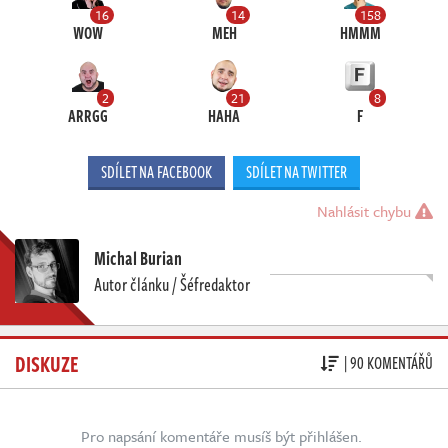
16
14
158
WOW
MEH
HMMM
2
21
8
ARRGG
HAHA
F
SDÍLET NA FACEBOOK
SDÍLET NA TWITTER
Nahlásit chybu
Michal Burian
Autor článku / Šéfredaktor
DISKUZE
| 90 KOMENTÁŘŮ
Pro napsání komentáře musíš být přihlášen.