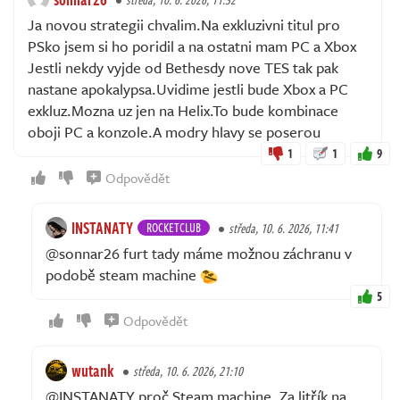
Ja novou strategii chvalim.Na exkluzivni titul pro
PSko jsem si ho poridil a na ostatni mam PC a Xbox
Jestli nekdy vyjde od Bethesdy nove TES tak pak
nastane apokalypsa.Uvidime jestli bude Xbox a PC
exkluz.Mozna uz jen na Helix.To bude kombinace
oboji PC a konzole.A modry hlavy se poserou
1
1
9
Odpovědět
INSTANATY
ROCKETCLUB
středa, 10. 6. 2026, 11:41
@sonnar26 furt tady máme možnou záchranu v
podobě steam machine
5
Odpovědět
wutank
středa, 10. 6. 2026, 21:10
@INSTANATY proč Steam machine. Za litřík na