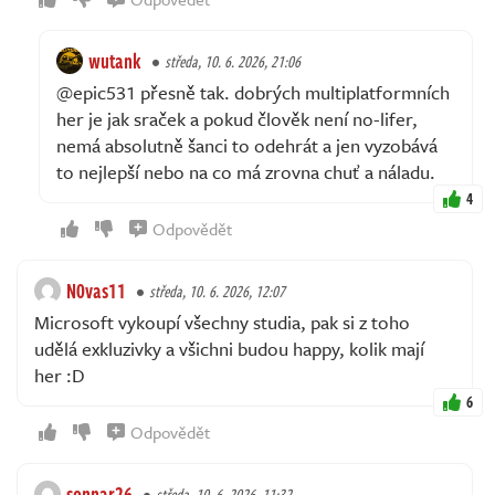
wutank
středa, 10. 6. 2026, 21:06
@epic531 přesně tak. dobrých multiplatformních
her je jak sraček a pokud člověk není no-lifer,
nemá absolutně šanci to odehrát a jen vyzobává
to nejlepší nebo na co má zrovna chuť a náladu.
4
Odpovědět
N0vas11
středa, 10. 6. 2026, 12:07
Microsoft vykoupí všechny studia, pak si z toho
udělá exkluzivky a všichni budou happy, kolik mají
her :D
6
Odpovědět
sonnar26
středa, 10. 6. 2026, 11:32