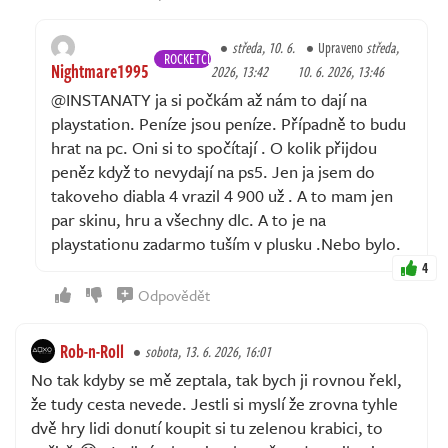
středa, 10. 6.
Upraveno
středa,
ROCKETCLUB
Nightmare1995
2026, 13:42
10. 6. 2026, 13:46
@INSTANATY ja si počkám až nám to dají na
playstation. Peníze jsou peníze. Případně to budu
hrat na pc. Oni si to spočítají . O kolik přijdou
peněz když to nevydají na ps5. Jen ja jsem do
takoveho diabla 4 vrazil 4 900 už . A to mam jen
par skinu, hru a všechny dlc. A to je na
playstationu zadarmo tuším v plusku .Nebo bylo.
4
Odpovědět
Rob-n-Roll
sobota, 13. 6. 2026, 16:01
No tak kdyby se mě zeptala, tak bych ji rovnou řekl,
že tudy cesta nevede. Jestli si myslí že zrovna tyhle
dvě hry lidi donutí koupit si tu zelenou krabici, to