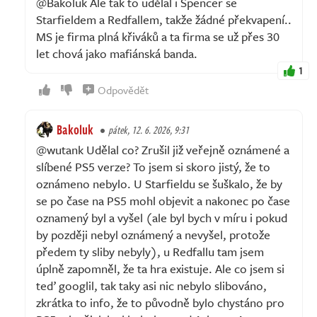
@Bakoluk Ale tak to udělal i Spencer se
Starfieldem a Redfallem, takže žádné překvapení..
MS je firma plná křiváků a ta firma se už přes 30
let chová jako mafiánská banda.
1
Odpovědět
Bakoluk
pátek, 12. 6. 2026, 9:31
@wutank Udělal co? Zrušil již veřejně oznámené a
slíbené PS5 verze? To jsem si skoro jistý, že to
oznámeno nebylo. U Starfieldu se šuškalo, že by
se po čase na PS5 mohl objevit a nakonec po čase
oznamený byl a vyšel (ale byl bych v míru i pokud
by později nebyl oznámený a nevyšel, protože
předem ty sliby nebyly), u Redfallu tam jsem
úplně zapomněl, že ta hra existuje. Ale co jsem si
teď googlil, tak taky asi nic nebylo slibováno,
zkrátka to info, že to původně bylo chystáno pro