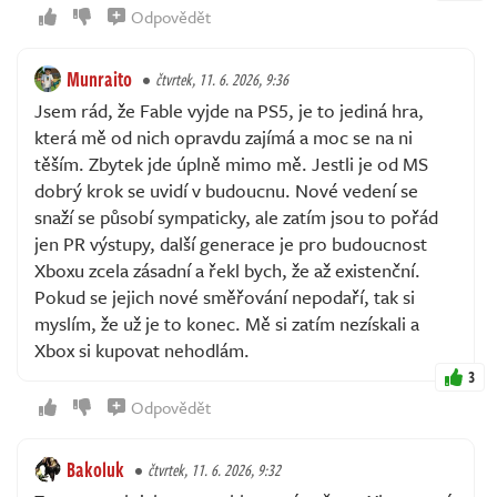
Odpovědět
Munraito
čtvrtek, 11. 6. 2026, 9:36
Jsem rád, že Fable vyjde na PS5, je to jediná hra,
která mě od nich opravdu zajímá a moc se na ni
těším. Zbytek jde úplně mimo mě. Jestli je od MS
dobrý krok se uvidí v budoucnu. Nové vedení se
snaží se působí sympaticky, ale zatím jsou to pořád
jen PR výstupy, další generace je pro budoucnost
Xboxu zcela zásadní a řekl bych, že až existenční.
Pokud se jejich nové směřování nepodaří, tak si
myslím, že už je to konec. Mě si zatím nezískali a
Xbox si kupovat nehodlám.
3
Odpovědět
Bakoluk
čtvrtek, 11. 6. 2026, 9:32