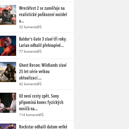
Wreckfest 2 se zaměřuje na
realistické poškození vozidel
a…
32 komentářů
Baldur's Gate 3 slaví tři roky.
Larian odhalil překvapivé…
77 komentářů
Ghost Recon: Wildlands slaví
25 let série velkou
aktualizací.…
42 komentářů
Už není cesty zpět. Sony
připomíná konec fyzických
nosičů na…
114 komentářů
Rockstar odhalil datum velké