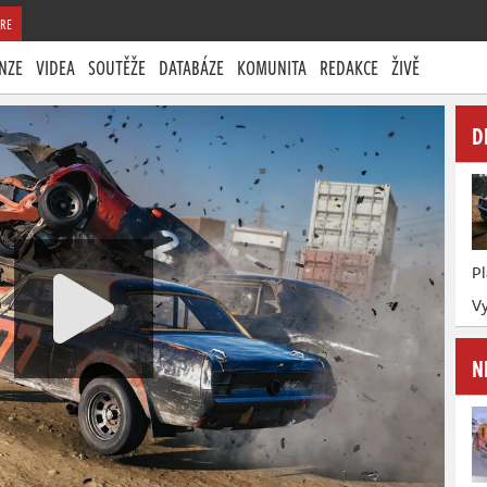
RE
NZE
VIDEA
SOUTĚŽE
DATABÁZE
KOMUNITA
REDAKCE
ŽIVĚ
D
P
Vy
N