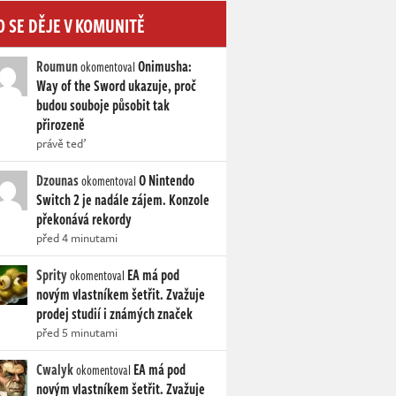
O SE DĚJE V KOMUNITĚ
Roumun
Onimusha:
okomentoval
Way of the Sword ukazuje, proč
budou souboje působit tak
přirozeně
právě teď
Dzounas
O Nintendo
okomentoval
Switch 2 je nadále zájem. Konzole
překonává rekordy
před 4 minutami
Sprity
EA má pod
okomentoval
novým vlastníkem šetřit. Zvažuje
prodej studií i známých značek
před 5 minutami
Cwalyk
EA má pod
okomentoval
novým vlastníkem šetřit. Zvažuje