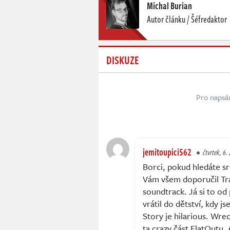
Michal Burian
Autor článku / Šéfredaktor
DISKUZE
Pro napsá
jemitoupici562
čtvrtek, 6. 
Borci, pokud hledáte sr
Vám všem doporučil Trai
soundtrack. Já si to od
vrátil do dětství, kdy 
Story je hilarious. Wre
ta crazy část FlatOutu.