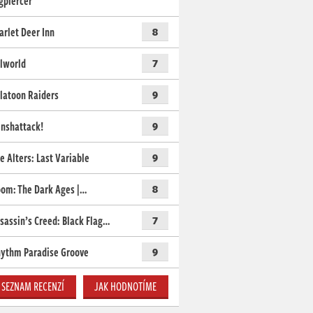
gpiercer
arlet Deer Inn
8
lworld
7
latoon Raiders
9
nshattack!
9
e Alters: Last Variable
9
om: The Dark Ages |…
8
sassin’s Creed: Black Flag…
7
ythm Paradise Groove
9
SEZNAM RECENZÍ
JAK HODNOTÍME