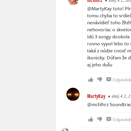
úterý, 4. 2., 20:
@MartyKay toto! Plne
tomu chyba to srdiečk
nenávidieť toho žlt
nehovoriac o skvelom
idú 3 songy dookola 
rovno vypol lebo to s
taká z núdze cnosť m
ikonicky. Dúfam že 
aj jeho dušu
Odpověd
MartyKay
úterý, 4. 2., 2
@mchlhrz Soundtrack
Odpověd