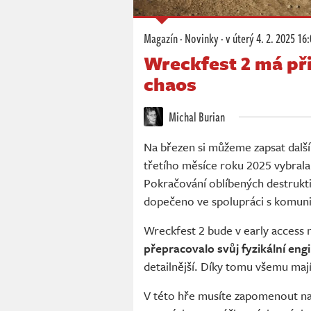
Magazín
·
Novinky
·
v úterý
4. 2. 2025 16
Wreckfest 2 má při
chaos
Michal Burian
Na březen si můžeme zapsat další
třetího měsíce roku 2025 vybral
Pokračování oblíbených destrukt
dopečeno ve spolupráci s komuni
Wreckfest 2 bude v early access
přepracovalo svůj fyzikální eng
detailnější. Díky tomu všemu mají
V této hře musíte zapomenout na 