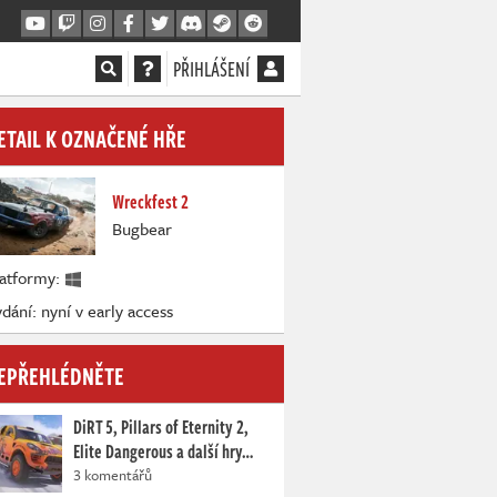
PŘIHLÁŠENÍ
ETAIL K OZNAČENÉ HŘE
Wreckfest 2
Bugbear
latformy:
dání: nyní v early access
EPŘEHLÉDNĚTE
DiRT 5, Pillars of Eternity 2,
Elite Dangerous a další hry…
3 komentářů