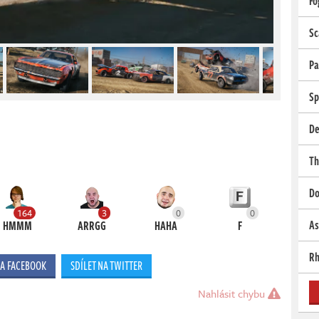
Fo
Sc
Pa
Sp
De
Th
Do
164
3
0
0
As
HMMM
ARRGG
HAHA
F
Rh
NA FACEBOOK
SDÍLET NA TWITTER
Nahlásit chybu