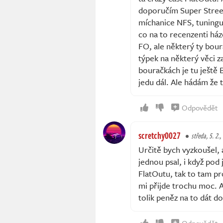
doporučím Super Stree
míchanice NFS, tuningu 
co na to recenzenti háze
FO, ale některý ty bour
týpek na některý věci z
bouračkách je tu ještě
jedu dál. Ale hádám že t
Odpovědět
scretchy0027
středa, 5. 2.,
Určitě bych vyzkoušel, 
jednou psal, i když pod 
FlatOutu, tak to tam pro
mi přijde trochu moc. A
tolik peněz na to dát d
Odpovědět