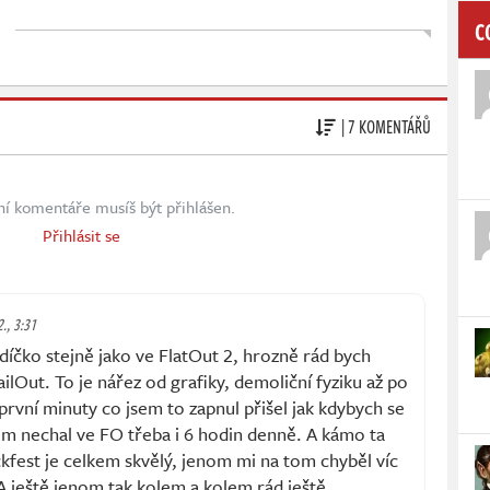
C
| 7 KOMENTÁŘŮ
ní komentáře musíš být přihlášen.
Přihlásit se
2., 3:31
díčko stejně jako ve FlatOut 2, hrozně rád bych
lOut. To je nářez od grafiky, demoliční fyziku až po
 první minuty co jsem to zapnul přišel jak kdybych se
jsem nechal ve FO třeba i 6 hodin denně. A kámo ta
ckfest je celkem skvělý, jenom mi na tom chyběl víc
 A ještě jenom tak kolem a kolem rád ještě