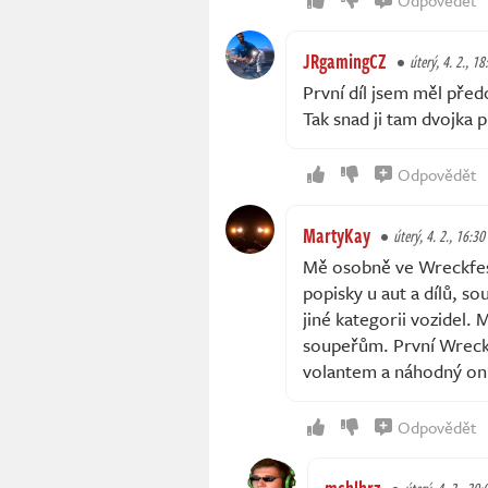
JRgamingCZ
úterý, 4. 2., 18
První díl jsem měl předo
Tak snad ji tam dvojka 
Odpovědět
MartyKay
úterý, 4. 2., 16:30
Mě osobně ve Wreckfest
popisky u aut a dílů, s
jiné kategorii vozidel.
soupeřům. První Wreckf
volantem a náhodný onli
Odpovědět
mchlhrz