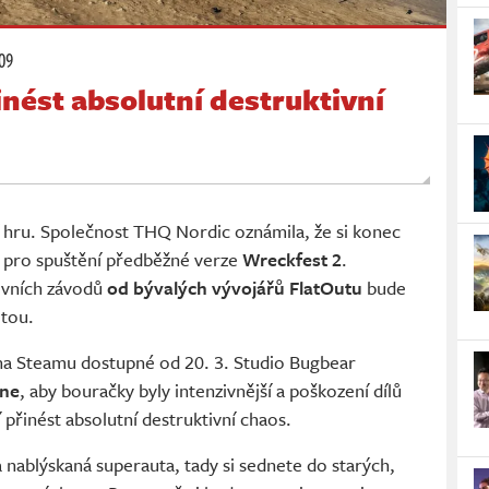
:09
nést absolutní destruktivní
 hru. Společnost THQ Nordic oznámila, že si konec
a pro spuštění předběžné verze
Wreckfest 2
.
ivních závodů
od bývalých vývojářů FlatOutu
bude
tou.
 na Steamu dostupné od 20. 3. Studio Bugbear
ine
, aby bouračky byly intenzivnější a poškození dílů
 přinést absolutní destruktivní chaos.
nablýskaná superauta, tady si sednete do starých,