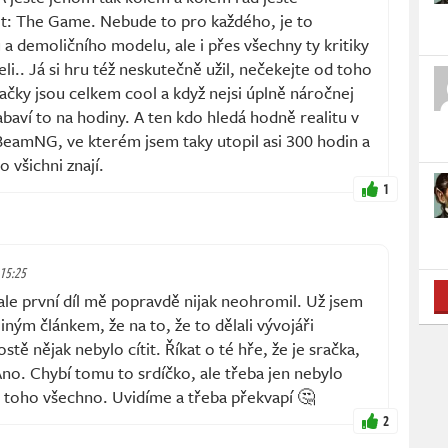
t: The Game. Nebude to pro každého, je to
a demoličního modelu, ale i přes všechny ty kritiky
li.. Já si hru též neskutečně užil, nečekejte od toho
ačky jsou celkem cool a když nejsi úplně náročnej
abaví to na hodiny. A ten kdo hledá hodně realitu v
 BeamNG, ve kterém jsem taky utopil asi 300 hodin a
o všichni znají.
1
 15:25
ale první díl mě popravdě nijak neohromil. Už jsem
jiným článkem, že na to, že to dělali vývojáři
stě nějak nebylo cítit. Říkat o té hře, že je sračka,
no. Chybí tomu to srdíčko, ale třeba jen nebylo
o toho všechno. Uvidíme a třeba překvapí 🤔
2