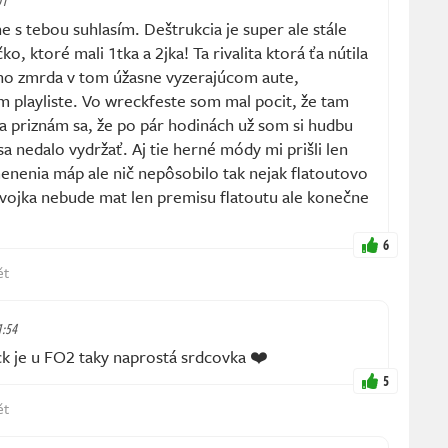
01
 s tebou suhlasím. Deštrukcia je super ale stále
o, ktoré mali 1tka a 2jka! Ta rivalita ktorá ťa nútila
ého zmrda v tom úžasne vyzerajúcom aute,
 playliste. Vo wreckfeste som mal pocit, že tam
a priznám sa, že po pár hodinách už som si hudbu
a nedalo vydržať. Aj tie herné módy mi prišli len
enenia máp ale nič nepôsobilo tak nejak flatoutovo
dvojka nebude mat len premisu flatoutu ale konečne
6
ět
1:54
 je u FO2 taky naprostá srdcovka ❤️
5
ět