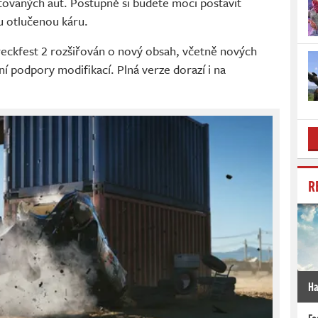
tovaných aut. Postupně si budete moci postavit
u otlučenou káru.
eckfest 2 rozšiřován o nový obsah, včetně nových
ní podpory modifikací. Plná verze dorazí i na
R
Ha