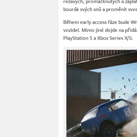
rezavých, promáčknutých a zápla
bourák svých snů a proměnit svo
Během early access fáze bude Wr
vozidel. Mimo jiné dojde na přidá
PlayStation 5 a Xbox Series X/S.