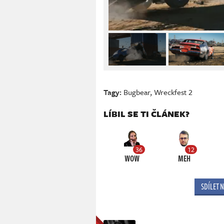
Tagy:
Bugbear
,
Wreckfest 2
LÍBIL SE TI ČLÁNEK?
36
12
WOW
MEH
SDÍLET 