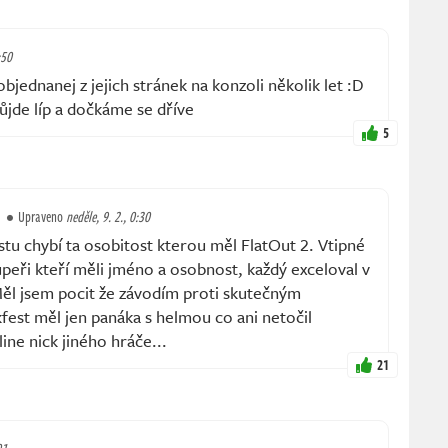
:50
bjednanej z jejich stránek na konzoli několik let :D
půjde líp a dočkáme se dříve
5
Upraveno
neděle, 9. 2., 0:30
u chybí ta osobitost kterou měl FlatOut 2. Vtipné
oupeři kteří měli jméno a osobnost, každý exceloval v
 Měl jsem pocit že závodím proti skutečným
est měl jen panáka s helmou co ani netočil
ne nick jiného hráče...
21