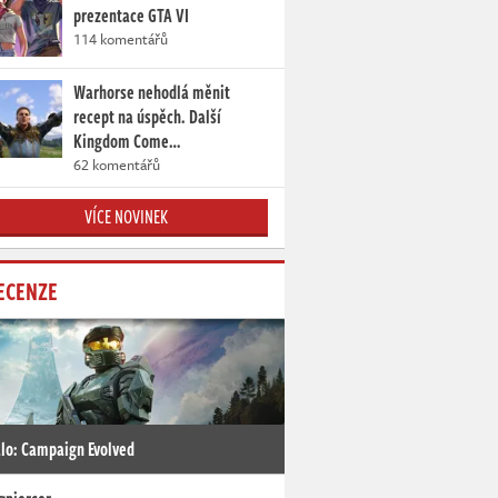
prezentace GTA VI
114 komentářů
Warhorse nehodlá měnit
recept na úspěch. Další
Kingdom Come…
62 komentářů
VÍCE NOVINEK
ECENZE
lo: Campaign Evolved