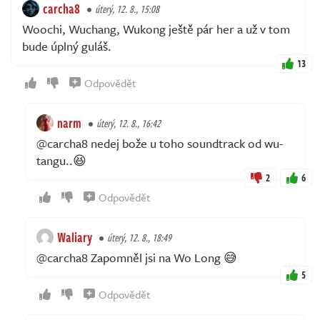
carcha8
úterý, 12. 8., 15:08
Woochi, Wuchang, Wukong ještě pár her a už v tom
bude úplný guláš.
13
Odpovědět
narm
úterý, 12. 8., 16:42
@carcha8 nedej bože u toho soundtrack od wu-
tangu..😆
2
6
Odpovědět
Waliary
úterý, 12. 8., 18:49
@carcha8 Zapomněl jsi na Wo Long 😅
5
Odpovědět