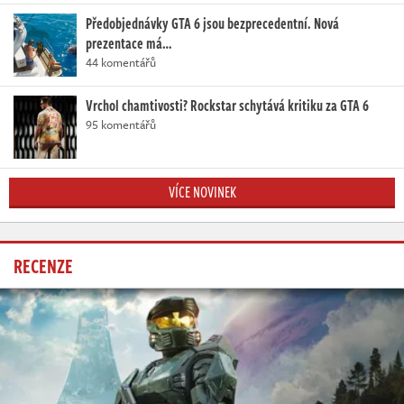
Předobjednávky GTA 6 jsou bezprecedentní. Nová
prezentace má…
44 komentářů
Vrchol chamtivosti? Rockstar schytává kritiku za GTA 6
95 komentářů
VÍCE NOVINEK
RECENZE