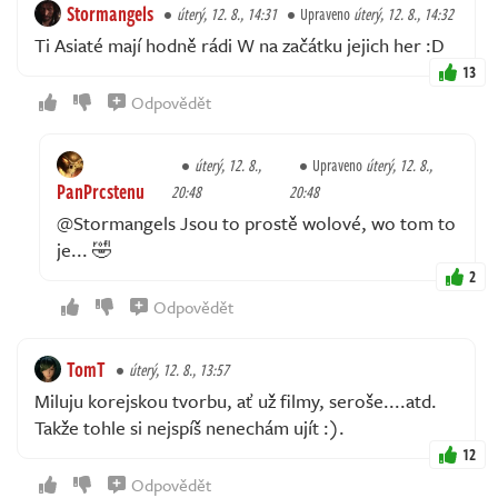
Stormangels
úterý, 12. 8., 14:31
Upraveno
úterý, 12. 8., 14:32
Ti Asiaté mají hodně rádi W na začátku jejich her :D
13
Odpovědět
úterý, 12. 8.,
Upraveno
úterý, 12. 8.,
PanPrcstenu
20:48
20:48
@Stormangels Jsou to prostě wolové, wo tom to
je... 🤣
2
Odpovědět
TomT
úterý, 12. 8., 13:57
Miluju korejskou tvorbu, ať už filmy, seroše....atd.
Takže tohle si nejspíš nenechám ujít :).
12
Odpovědět