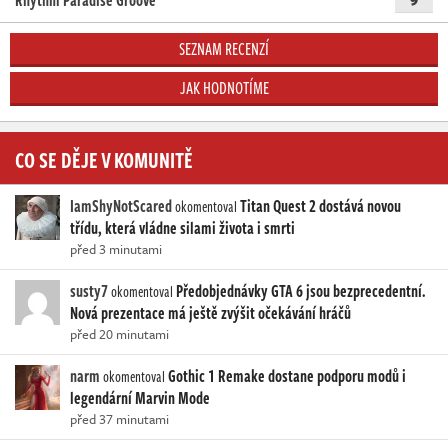
Rhythm Paradise Groove
SEZNAM RECENZÍ
JAK HODNOTÍME
CO SE DĚJE V KOMUNITĚ
IamShyNotScared
Titan Quest 2 dostává novou
okomentoval
třídu, která vládne silami života i smrti
před 3 minutami
susty7
Předobjednávky GTA 6 jsou bezprecedentní.
okomentoval
Nová prezentace má ještě zvýšit očekávání hráčů
před 20 minutami
narm
Gothic 1 Remake dostane podporu modů i
okomentoval
legendární Marvin Mode
před 37 minutami