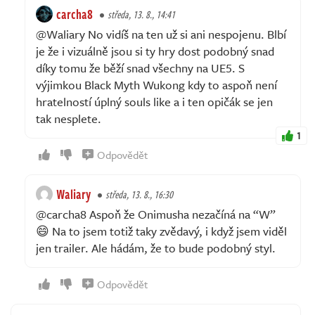
carcha8
středa, 13. 8., 14:41
@Waliary No vidíš na ten už si ani nespojenu. Blbí
je že i vizuálně jsou si ty hry dost podobný snad
díky tomu že běží snad všechny na UE5. S
výjimkou Black Myth Wukong kdy to aspoň není
hratelností úplný souls like a i ten opičák se jen
tak nesplete.
1
Odpovědět
Waliary
středa, 13. 8., 16:30
@carcha8 Aspoň že Onimusha nezačíná na “W”
😄 Na to jsem totiž taky zvědavý, i když jsem viděl
jen trailer. Ale hádám, že to bude podobný styl.
Odpovědět