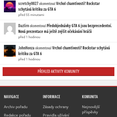
scretchy0027
Vrchol chamtivosti? Rockstar
okomentoval
schytává kritiku za GTA 6
před 55 minutami
Dazlirn
Předobjednávky GTA 6 jsou bezprecedentní.
okomentoval
Nová prezentace má ještě zvýšit očekávání hráčů
před 1 hodinou
JohnHonza
Vrchol chamtivosti? Rockstar schytává
okomentoval
kritiku za GTA 6
před 1 hodinou
PŘEHLED AKTIVITY KOMUNITY
NAVIGACE
INFORMACE
KOMUNITA
Archiv pořadu
Zásady ochrany
Nejnovější
příspěvky
Redakce pořadu
Pravidla užívání