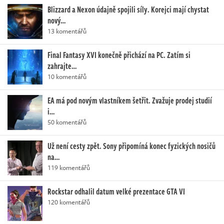
Blizzard a Nexon údajně spojili síly. Korejci mají chystat
nový…
13 komentářů
Final Fantasy XVI konečně přichází na PC. Zatím si
zahrajte…
10 komentářů
EA má pod novým vlastníkem šetřit. Zvažuje prodej studií
i…
50 komentářů
Už není cesty zpět. Sony připomíná konec fyzických nosičů
na…
119 komentářů
Rockstar odhalil datum velké prezentace GTA VI
120 komentářů