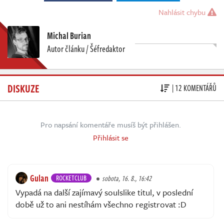
Nahlásit chybu
Michal Burian
Autor článku / Šéfredaktor
DISKUZE
| 12 KOMENTÁŘŮ
Pro napsání komentáře musíš být přihlášen.
Přihlásit se
Gulan
ROCKETCLUB
sobota, 16. 8., 16:42
Vypadá na další zajímavý soulslike titul, v poslední
době už to ani nestíhám všechno registrovat :D