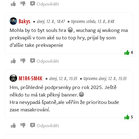
Odpovědět
Bakys
úterý, 12. 8., 18:47
Upraveno
středa, 13. 8., 8:48
Mohla by to byt souls hra 😀, wuchang aj wukong ma
prekvapili v tom aké su to top hry, prijal by som
ďalšie take prekvapenie
4
Odpovědět
M1R4-5M4K
úterý, 12. 8., 15:35
Upraveno
úterý, 12. 8., 15:35
Hm, průhledné podprsenky pro rok 2025. Ještě
někdo tu má tak pěkný banner.😁
Hra nevypadá špatně,ale věřím že prioritou bude
zase masakrování.
5
Odpovědět