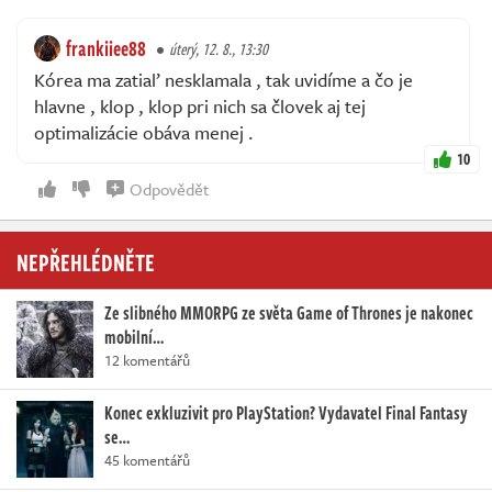
frankiiee88
úterý, 12. 8., 13:30
Kórea ma zatiaľ nesklamala , tak uvidíme a čo je
hlavne , klop , klop pri nich sa človek aj tej
optimalizácie obáva menej .
10
Odpovědět
NEPŘEHLÉDNĚTE
Ze slibného MMORPG ze světa Game of Thrones je nakonec
mobilní…
12 komentářů
Konec exkluzivit pro PlayStation? Vydavatel Final Fantasy
se…
45 komentářů