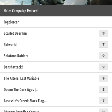
Halo: Campaign Evolved
Fogpiercer
Scarlet Deer Inn
8
Palworld
7
Splatoon Raiders
9
Denshattack!
9
The Alters: Last Variable
9
Doom: The Dark Ages |…
8
Assassin’s Creed: Black Flag…
7
9