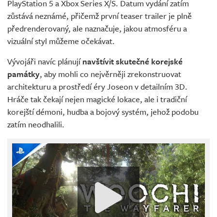
PlayStation 5 a Xbox Series X/S. Datum vydání zatím
zůstává neznámé, přičemž první teaser trailer je plně
předrenderovaný, ale naznačuje, jakou atmosféru a
vizuální styl můžeme očekávat.
Vývojáři navíc plánují
navštívit skutečné korejské
památky
, aby mohli co nejvěrněji zrekonstruovat
architekturu a prostředí éry Joseon v detailním 3D.
Hráče tak čekají nejen magické lokace, ale i tradiční
korejští démoni, hudba a bojový systém, jehož podobu
zatím neodhalili.