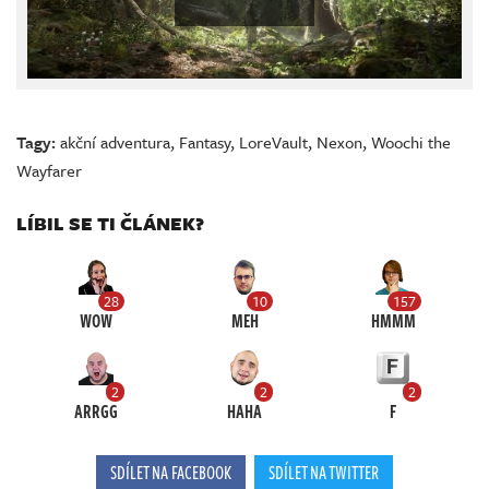
Tagy:
akční adventura
,
Fantasy
,
LoreVault
,
Nexon
,
Woochi the
Wayfarer
LÍBIL SE TI ČLÁNEK?
28
10
157
WOW
MEH
HMMM
2
2
2
ARRGG
HAHA
F
SDÍLET NA FACEBOOK
SDÍLET NA TWITTER