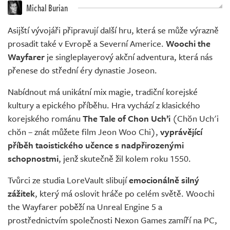
Živě
Michal Burian
Asijští vývojáři připravují další hru, která se může výrazně
prosadit také v Evropě a Severní Americe.
Woochi the
Wayfarer
je singleplayerový akční adventura, která nás
přenese do střední éry dynastie Joseon.
Nabídnout má unikátní mix magie, tradiční korejské
kultury a epického příběhu. Hra vychází z klasického
korejského románu
The Tale of Chon Uch’i
(Chŏn Uch'i
chŏn – znát můžete film Jeon Woo Chi),
vyprávějící
příběh taoistického učence s nadpřirozenými
schopnostmi
, jenž skutečně žil kolem roku 1550.
Tvůrci ze studia LoreVault slibují
emocionálně silný
zážitek
, který má oslovit hráče po celém světě. Woochi
the Wayfarer poběží na Unreal Engine 5 a
prostřednictvím společnosti Nexon Games zamíří na PC,