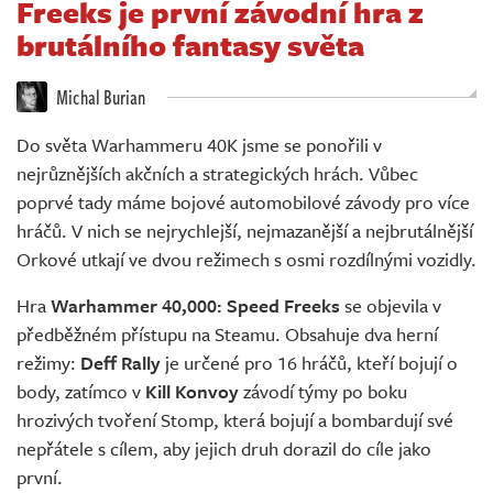
Freeks je první závodní hra z
Živě
brutálního fantasy světa
Michal Burian
Do světa Warhammeru 40K jsme se ponořili v
nejrůznějších akčních a strategických hrách. Vůbec
poprvé tady máme bojové automobilové závody pro více
hráčů. V nich se nejrychlejší, nejmazanější a nejbrutálnější
Orkové utkají ve dvou režimech s osmi rozdílnými vozidly.
Hra
Warhammer 40,000: Speed Freeks
se objevila v
předběžném přístupu na Steamu. Obsahuje dva herní
režimy:
Deff Rally
je určené pro 16 hráčů, kteří bojují o
body, zatímco v
Kill Konvoy
závodí týmy po boku
hrozivých tvoření Stomp, která bojují a bombardují své
nepřátele s cílem, aby jejich druh dorazil do cíle jako
první.