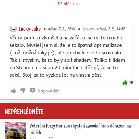
Přihlásit se
Lucky-Luke
středa, 7. 8., 14:44
Upraveno
středa, 7. 8., 14:48
Včera jsem to zkoušel a na začátku se mi to trochu
sekalo. Myslel jsem si, že je to špatná optimalizace
(což možná taky je), ale po chvilce se to srovnalo.
Tak si myslím, že to byly spíš shadery. Toliko k lidem
na Steamu, co si po 20 minutách stěžují, že se to
seká. Stojí za to vyzkoušet na vlastní pěst.
10
Odpovědět
NEPŘEHLÉDNĚTE
Veteráni Forzy Horizon chystají závodní hru s důrazem na
příběh
17 komentářů