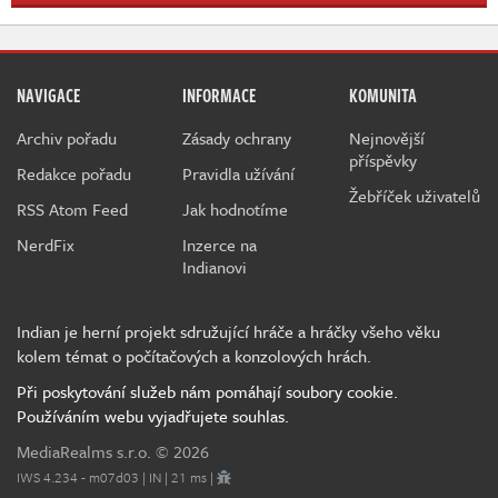
NAVIGACE
INFORMACE
KOMUNITA
Archiv pořadu
Zásady ochrany
Nejnovější
příspěvky
Redakce pořadu
Pravidla užívání
Žebříček uživatelů
RSS Atom Feed
Jak hodnotíme
NerdFix
Inzerce na
Indianovi
Indian je herní projekt sdružující hráče a hráčky všeho věku
kolem témat o počítačových a konzolových hrách.
Při poskytování služeb nám pomáhají soubory cookie.
Používáním webu vyjadřujete souhlas.
MediaRealms s.r.o.
© 2026
IWS 4.234 - m07d03 | IN | 21 ms |