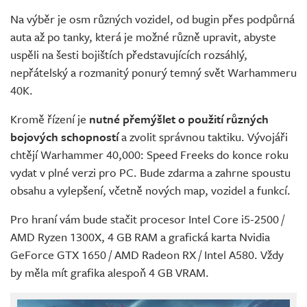
Na výběr je osm různých vozidel, od bugin přes podpůrná
auta až po tanky, která je možné různě upravit, abyste
uspěli na šesti bojištích představujících rozsáhlý,
nepřátelský a rozmanitý ponurý temný svět Warhammeru
40K.
Kromě řízení je
nutné přemýšlet o použití různých
bojových schopností
a zvolit správnou taktiku. Vývojáři
chtějí Warhammer 40,000: Speed Freeks do konce roku
vydat v plné verzi pro PC. Bude zdarma a zahrne spoustu
obsahu a vylepšení, včetně nových map, vozidel a funkcí.
Pro hraní vám bude stačit procesor Intel Core i5-2500 /
AMD Ryzen 1300X, 4 GB RAM a grafická karta Nvidia
GeForce GTX 1650 / AMD Radeon RX / Intel A580. Vždy
by měla mít grafika alespoň 4 GB VRAM.