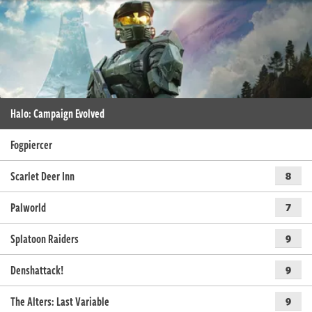
Halo: Campaign Evolved
Fogpiercer
Scarlet Deer Inn
8
Palworld
7
Splatoon Raiders
9
Denshattack!
9
The Alters: Last Variable
9