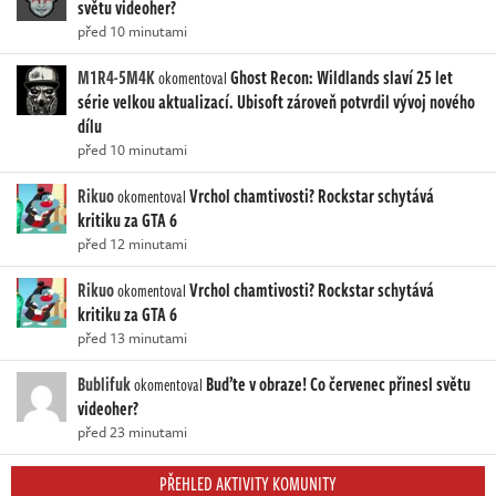
světu videoher?
před 10 minutami
M1R4-5M4K
Ghost Recon: Wildlands slaví 25 let
okomentoval
série velkou aktualizací. Ubisoft zároveň potvrdil vývoj nového
dílu
před 10 minutami
Rikuo
Vrchol chamtivosti? Rockstar schytává
okomentoval
kritiku za GTA 6
před 12 minutami
Rikuo
Vrchol chamtivosti? Rockstar schytává
okomentoval
kritiku za GTA 6
před 13 minutami
Bublifuk
Buďte v obraze! Co červenec přinesl světu
okomentoval
videoher?
před 23 minutami
PŘEHLED AKTIVITY KOMUNITY