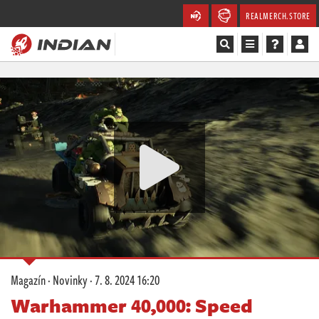
REALMERCH.STORE
Magazín
Recenze
Videa
Soutěže
Databáze
Komunita
Magazín
·
Novinky
·
7. 8. 2024 16:20
Redakce
Warhammer 40,000: Speed