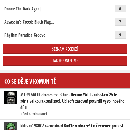
Doom: The Dark Ages |…
8
Assassin’s Creed: Black Flag…
7
Rhythm Paradise Groove
9
SEZNAM RECENZÍ
JAK HODNOTÍME
CO SE DĚJE V KOMUNITĚ
M1R4-5M4K
Ghost Recon: Wildlands slaví 25 let
okomentoval
série velkou aktualizací. Ubisoft zároveň potvrdil vývoj nového
dílu
před 6 minutami
Nitram1980CZ
Buďte v obraze! Co červenec přinesl
okomentoval