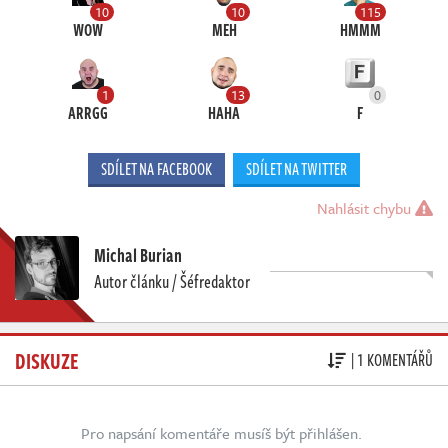
10
10
115
WOW
MEH
HMMM
1
13
0
ARRGG
HAHA
F
SDÍLET NA FACEBOOK
SDÍLET NA TWITTER
Nahlásit chybu
Michal Burian
Autor článku / Šéfredaktor
DISKUZE
| 1 KOMENTÁŘŮ
Pro napsání komentáře musíš být přihlášen.