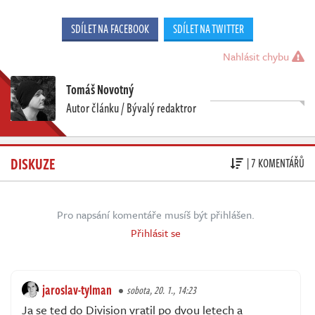
SDÍLET NA FACEBOOK
SDÍLET NA TWITTER
Nahlásit chybu
Tomáš Novotný
Autor článku / Bývalý redaktror
DISKUZE
| 7 KOMENTÁŘŮ
Pro napsání komentáře musíš být přihlášen.
Přihlásit se
jaroslav-tylman
sobota, 20. 1., 14:23
Ja se ted do Division vratil po dvou letech a