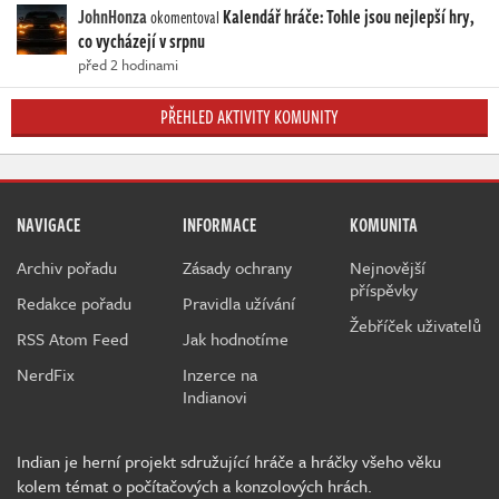
JohnHonza
Kalendář hráče: Tohle jsou nejlepší hry,
okomentoval
co vycházejí v srpnu
před 2 hodinami
PŘEHLED AKTIVITY KOMUNITY
NAVIGACE
INFORMACE
KOMUNITA
Archiv pořadu
Zásady ochrany
Nejnovější
příspěvky
Redakce pořadu
Pravidla užívání
Žebříček uživatelů
RSS Atom Feed
Jak hodnotíme
NerdFix
Inzerce na
Indianovi
Indian je herní projekt sdružující hráče a hráčky všeho věku
kolem témat o počítačových a konzolových hrách.