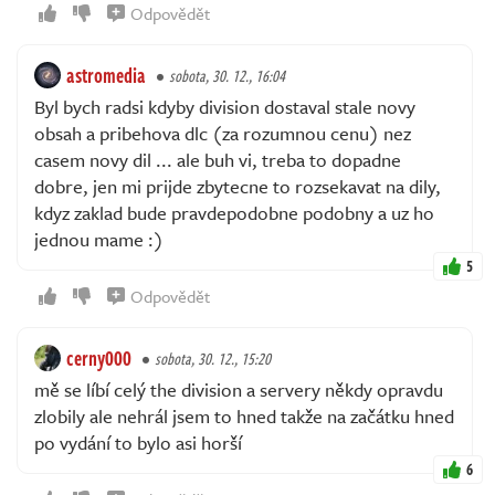
Odpovědět
astromedia
sobota, 30. 12., 16:04
Byl bych radsi kdyby division dostaval stale novy
obsah a pribehova dlc (za rozumnou cenu) nez
casem novy dil ... ale buh vi, treba to dopadne
dobre, jen mi prijde zbytecne to rozsekavat na dily,
kdyz zaklad bude pravdepodobne podobny a uz ho
jednou mame :)
5
Odpovědět
cerny000
sobota, 30. 12., 15:20
mě se líbí celý the division a servery někdy opravdu
zlobily ale nehrál jsem to hned takže na začátku hned
po vydání to bylo asi horší
6