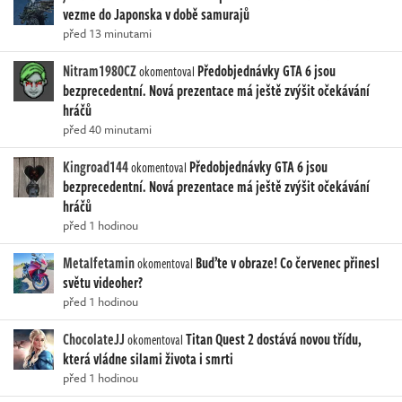
vezme do Japonska v době samurajů
před 13 minutami
Nitram1980CZ
Předobjednávky GTA 6 jsou
okomentoval
bezprecedentní. Nová prezentace má ještě zvýšit očekávání
hráčů
před 40 minutami
Kingroad144
Předobjednávky GTA 6 jsou
okomentoval
bezprecedentní. Nová prezentace má ještě zvýšit očekávání
hráčů
před 1 hodinou
Metalfetamin
Buďte v obraze! Co červenec přinesl
okomentoval
světu videoher?
před 1 hodinou
ChocolateJJ
Titan Quest 2 dostává novou třídu,
okomentoval
která vládne silami života i smrti
před 1 hodinou