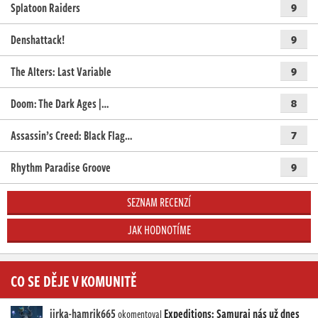
Splatoon Raiders
9
Denshattack!
9
The Alters: Last Variable
9
Doom: The Dark Ages |…
8
Assassin’s Creed: Black Flag…
7
Rhythm Paradise Groove
9
SEZNAM RECENZÍ
JAK HODNOTÍME
CO SE DĚJE V KOMUNITĚ
jirka-hamrik665
Expeditions: Samurai nás už dnes
okomentoval