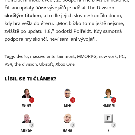
čili ani updaty.
Vize
vývojářů je udělat The Division
skvělým titulem
, a to dle jejich slov neskončilo dnem,
kdy hra vešla do éteru. „Moc blízko tomu ještě nejsme,
zvláště po updatu 1.8,” podotkl Polfeldt. Kdy samotná
podpora hry skončí, neví sami ani vývojáři.
Tagy:
dveře
,
massive entertainment
,
MMORPG
,
new york
,
PC
,
PS4
,
the division
,
Ubisoft
,
Xbox One
LÍBIL SE TI ČLÁNEK?
1
4
7
WOW
MEH
HMMM
0
0
0
ARRGG
HAHA
F