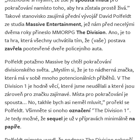
Živě
pokračování namísto toho, aby hra zůstala prostě živá.”
Takové stanovisko zaujímá přední vývojář David Polfeldt
ze studia
Massive Entertainment
, jež nám před necelými
dvěma roky přineslo MMORPG
The Division
. Ano, je to
ta hra, která všechny uchvátila tím, že (vaše) postava
zavřela
pootevřené dveře policejního auta.
Polfeldt potažmo Massive by chtěl pokračování
divisionského světa. „Myslím si, že je to nádherná značka,
která má v sobě mnoho potencionálních příběhů. V The
Division 1 je hodně věcí, které jsme neudělali a které jsou
zároveň pro značku zajímavé. Místa pro pokračování je
spousta... No, takhle bych asi neměl mluvit,” prořekl se
Polfeldt. Všimněte si onoho
označení
"The Division 1".
Je tedy možné, že
sequel
je už v přípravách minimálně
na
papíře
.
Polfeldt mimoto uvedl, že podpora The Division nekončí,