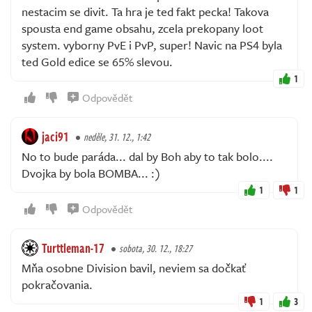
nestacim se divit. Ta hra je ted fakt pecka! Takova
spousta end game obsahu, zcela prekopany loot
system. vyborny PvE i PvP, super! Navic na PS4 byla
ted Gold edice se 65% slevou.
1
Odpovědět
jaci91
neděle, 31. 12., 1:42
No to bude paráda... dal by Boh aby to tak bolo....
Dvojka by bola BOMBA... :)
1
1
Odpovědět
Turttleman-17
sobota, 30. 12., 18:27
Mňa osobne Division bavil, neviem sa dočkať
pokračovania.
1
3