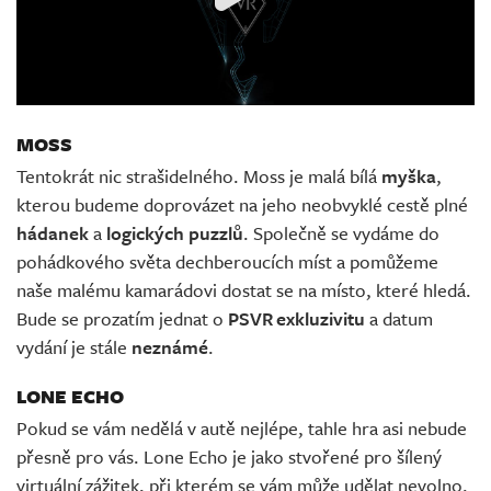
MOSS
Tentokrát nic strašidelného. Moss je malá bílá
myška
,
kterou budeme doprovázet na jeho neobvyklé cestě plné
hádanek
a
logických puzzlů
. Společně se vydáme do
pohádkového světa dechberoucích míst a pomůžeme
naše malému kamarádovi dostat se na místo, které hledá.
Bude se prozatím jednat o
PSVR exkluzivitu
a datum
vydání je stále
neznámé
.
LONE ECHO
Pokud se vám nedělá v autě nejlépe, tahle hra asi nebude
přesně pro vás. Lone Echo je jako stvořené pro šílený
virtuální zážitek, při kterém se vám může udělat nevolno.