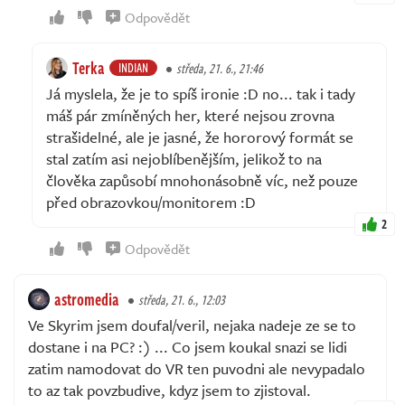
Odpovědět
Terka
INDIAN
středa, 21. 6., 21:46
Já myslela, že je to spíš ironie :D no... tak i tady
máš pár zmíněných her, které nejsou zrovna
strašidelné, ale je jasné, že hororový formát se
stal zatím asi nejoblíbenějším, jelikož to na
člověka zapůsobí mnohonásobně víc, než pouze
před obrazovkou/monitorem :D
2
Odpovědět
astromedia
středa, 21. 6., 12:03
Ve Skyrim jsem doufal/veril, nejaka nadeje ze se to
dostane i na PC? :) ... Co jsem koukal snazi se lidi
zatim namodovat do VR ten puvodni ale nevypadalo
to az tak povzbudive, kdyz jsem to zjistoval.