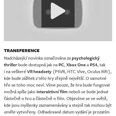
TRANSFERENCE
Nadcházející novinka označována za
psychologický
thriller
bude dostupná jak na
PC
,
Xbox One
a
PS4
, tak
i na veškeré
VR headsety
(PSVR, HTC Vive, Oculus Rift),
kde bude zážitek z této hry zřejmě největší. O samotné
hře se toho moc neví. Víme pouze, že hra bude fungovat
možná spíše jako
interaktivní film
neboli se bude jednat
částečně o hru a částečně o film. Objevíme se ve světě,
kde jsou myšlenky zaznamenávány a stejně tak mohou být
uměle vytvořeny. Odhadované datum vydání je prozatím