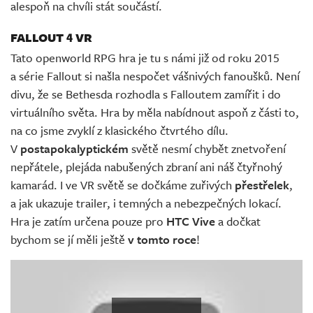
alespoň na chvíli stát součástí.
FALLOUT 4 VR
Tato openworld RPG hra je tu s námi již od roku 2015
a série Fallout si našla nespočet vášnivých fanoušků. Není
divu, že se Bethesda rozhodla s Falloutem zamířit i do
virtuálního světa. Hra by měla nabídnout aspoň z části to,
na co jsme zvyklí z klasického čtvrtého dílu.
V
postapokalyptickém
světě nesmí chybět znetvoření
nepřátele, plejáda nabušených zbraní ani náš čtyřnohý
kamarád. I ve VR světě se dočkáme zuřivých
přestřelek
,
a jak ukazuje trailer, i temných a nebezpečných lokací.
Hra je zatím určena pouze pro
HTC Vive
a dočkat
bychom se jí měli ještě
v tomto roce
!