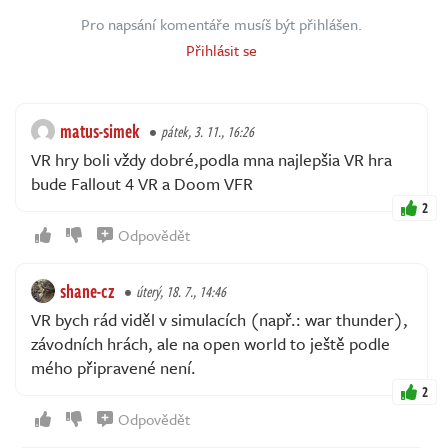
Pro napsání komentáře musíš být přihlášen.
Přihlásit se
matus-simek
pátek, 3. 11., 16:26
VR hry boli vždy dobré,podla mna najlepšia VR hra
bude Fallout 4 VR a Doom VFR
2
Odpovědět
shane-cz
úterý, 18. 7., 14:46
VR bych rád viděl v simulacích (např.: war thunder),
závodních hrách, ale na open world to ještě podle
mého připravené není.
2
Odpovědět