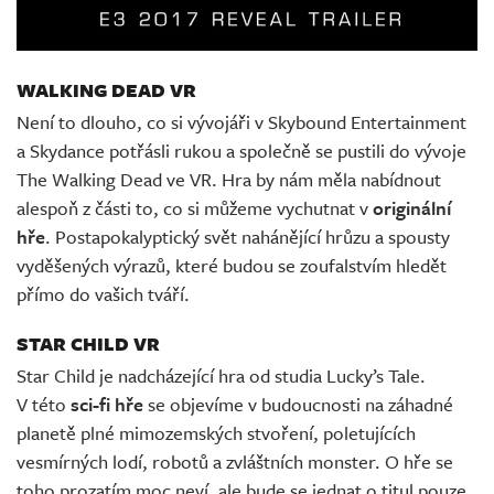
WALKING DEAD VR
Není to dlouho, co si vývojáři v Skybound Entertainment
a Skydance potřásli rukou a společně se pustili do vývoje
The Walking Dead ve VR. Hra by nám měla nabídnout
alespoň z části to, co si můžeme vychutnat v
originální
hře
. Postapokalyptický svět nahánějící hrůzu a spousty
vyděšených výrazů, které budou se zoufalstvím hledět
přímo do vašich tváří.
STAR CHILD VR
Star Child je nadcházející hra od studia Lucky’s Tale.
V této
sci-fi hře
se objevíme v budoucnosti na záhadné
planetě plné mimozemských stvoření, poletujících
vesmírných lodí, robotů a zvláštních monster. O hře se
toho prozatím moc neví, ale bude se jednat o titul pouze