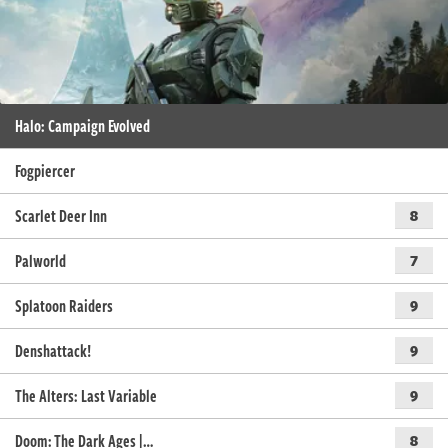
Halo: Campaign Evolved
Fogpiercer
Scarlet Deer Inn
8
Palworld
7
Splatoon Raiders
9
Denshattack!
9
The Alters: Last Variable
9
Doom: The Dark Ages |…
8