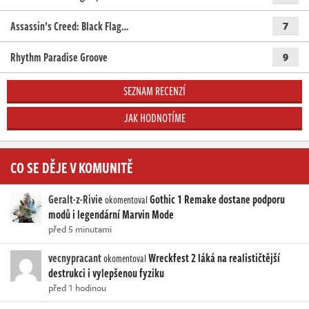
Assassin’s Creed: Black Flag…
7
Rhythm Paradise Groove
9
SEZNAM RECENZÍ
JAK HODNOTÍME
CO SE DĚJE V KOMUNITĚ
Geralt-z-Rivie
Gothic 1 Remake dostane podporu
okomentoval
modů i legendární Marvin Mode
před 5 minutami
vecnypracant
Wreckfest 2 láká na realističtější
okomentoval
destrukci i vylepšenou fyziku
před 1 hodinou