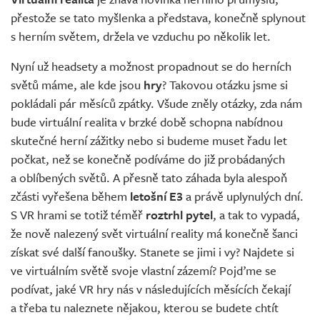
Živě
přestože se tato myšlenka a představa, konečně splynout
s herním světem, držela ve vzduchu po několik let.
Nyní už headsety a možnost propadnout se do herních
světů máme, ale kde jsou
hry
? Takovou otázku jsme si
pokládali pár měsíců zpátky. Všude zněly otázky, zda nám
bude virtuální realita v brzké době schopna nabídnou
skutečné herní zážitky nebo si budeme muset řadu let
počkat, než se konečně podíváme do již probádaných
a oblíbených světů. A přesně tato záhada byla alespoň
zčásti vyřešena během
letošní E3
a právě uplynulých dní.
S VR hrami se totiž téměř
roztrhl pytel
, a tak to vypadá,
že nově nalezený svět virtuální reality má konečně šanci
získat své další fanoušky. Stanete se jimi i vy? Najdete si
ve virtuálním světě svoje vlastní zázemí? Pojďme se
podívat, jaké VR hry nás v následujících měsících čekají
a třeba tu naleznete nějakou, kterou se budete chtít