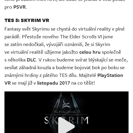
pro
PSVR
.
TES 5: SKYRIM VR
Fantasy svět Skyrimu se chystá do virtuální reality v plné
parádě. Přestože nového The Elder Scrolls VI jsme
se zatím nedočkali, vývojáři oznámili, že si Skyrim
ve virtuální realitě užijeme jakožto
celou hru
společně
s několika
DLC
. V rukou budeme svírat blýskající se meče,
sesílat záhadná kouzla a budeme bojovat bok po boku se
známými hrdiny z pátého TES dílu. Majitelé
PlayStation
VR
se mají již v
listopadu 2017
na co těšit!