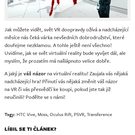
Jak můžete vidět, svět VR doopravdy ožívá a nadcházející
měsíce nás čeká várka nevšedních dobrodružství, které
doufejme nezklamou. A tohle ještě není všechno!
Uvidíme, jak se svět virtuální reality bude vyvíjet dál, ale
myslím, že prozatím má našlápnuto velice dobře.
A jaký je
váš názor
na virtuální realitu? Zaujala vás nějaká
nadcházející hra? Přinutí vás nějaká změnit váš názor
na VR či vás přesvědčí ke koupi, pokud jste tak již
neučinili? Podělte se s námi!
Tagy:
HTC Vive
,
Moss
,
Oculus Rift
,
PSVR
,
Transference
LÍBIL SE TI ČLÁNEK?