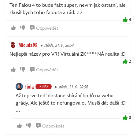
Ten Falou 4 to bude fakt super, nevím jak ostatní, ale
zkusil bych toho falouta a rád. :D
4
Odpovědět
Micuda98
středa, 21. 6., 20:54
Nejlepší název pro VR? Virtuální ZK****NÁ realita :D
2
Odpovědět
Fiola
INDIAN
středa, 21. 6., 20:58
Až teprve teď dostane sbírání bodů na webu
grády. Ale ještě to nefungovalo. Musíš dát další :D
...
3
Odpovědět