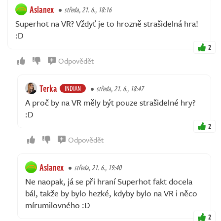
Aslanex
středa, 21. 6., 18:16
Superhot na VR? Vždyť je to hrozně strašidelná hra!
:D
2
Odpovědět
Terka
INDIAN
středa, 21. 6., 18:47
A proč by na VR měly být pouze strašidelné hry?
:D
2
Odpovědět
Aslanex
středa, 21. 6., 19:40
Ne naopak, já se při hraní Superhot fakt docela
bál, takže by bylo hezké, kdyby bylo na VR i něco
mírumilovného :D
2