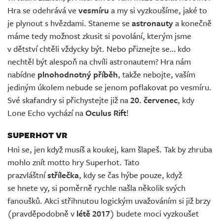
Hra se odehrává ve
vesmíru
a my si vyzkoušíme, jaké to
je plynout s hvězdami. Staneme se
astronauty
a konečně
máme tedy možnost zkusit si povolání, kterým jsme
v dětství chtěli vždycky být. Nebo přiznejte se… kdo
nechtěl být alespoň na chvíli astronautem? Hra nám
nabídne
plnohodnotný příběh
, takže nebojte, vaším
jediným úkolem nebude se jenom poflakovat po vesmíru.
Své skafandry si přichystejte již na
20. červenec
, kdy
Lone Echo vychází na
Oculus Rift
!
SUPERHOT VR
Hni se, jen když musíš a koukej, kam šlapeš. Tak by zhruba
mohlo znít motto hry Superhot. Tato
prazvláštní
střílečka
, kdy se čas hýbe pouze, když
se hnete vy, si poměrně rychle našla několik svých
fanoušků. Akci střihnutou logickým uvažováním si již brzy
(pravděpodobně v
létě 2017
) budete moci vyzkoušet