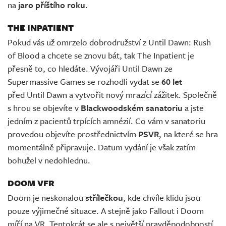
na
jaro příštího roku
.
THE INPATIENT
Pokud vás už omrzelo dobrodružství z Until Dawn: Rush
of Blood a chcete se znovu bát, tak The Inpatient je
přesně to, co hledáte. Vývojáři Until Dawn ze
Supermassive Games se rozhodli vydat se
60 let
před Until Dawn a vytvořit nový mrazící zážitek. Společně
s hrou se objevíte v
Blackwoodském sanatoriu
a jste
jedním z pacientů trpících amnézií. Co vám v sanatoriu
provedou objevíte prostřednictvím
PSVR
, na které se hra
momentálně připravuje. Datum vydání je však zatím
bohužel v nedohlednu.
DOOM VFR
Doom je neskonalou
střílečkou
, kde chvíle klidu jsou
pouze výjimečné situace. A stejně jako Fallout i Doom
míří na VR. Tentokrát se ale s největší pravděpodobností