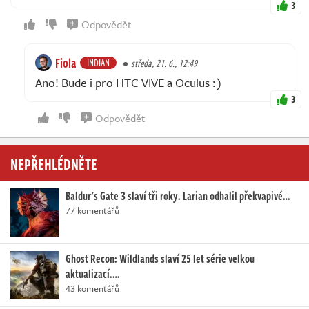
3
Odpovědět
Fiola
INDIAN
středa, 21. 6., 12:49
Ano! Bude i pro HTC VIVE a Oculus :)
3
Odpovědět
NEPŘEHLÉDNĚTE
Baldur's Gate 3 slaví tři roky. Larian odhalil překvapivé…
77 komentářů
Ghost Recon: Wildlands slaví 25 let série velkou
aktualizací.…
43 komentářů