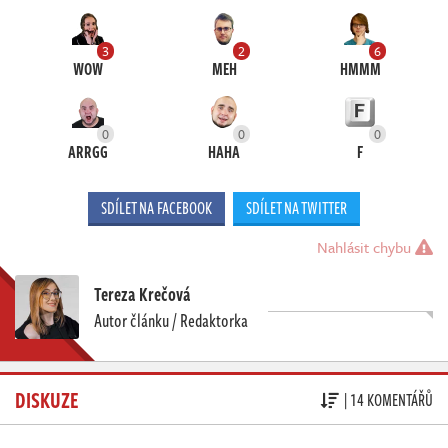
3
2
6
WOW
MEH
HMMM
0
0
0
ARRGG
HAHA
F
SDÍLET NA FACEBOOK
SDÍLET NA TWITTER
Nahlásit chybu
Tereza Krečová
Autor článku / Redaktorka
DISKUZE
| 14 KOMENTÁŘŮ