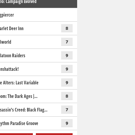
lo: Campaign Evolved
gpiercer
arlet Deer Inn
8
lworld
7
latoon Raiders
9
nshattack!
9
e Alters: Last Variable
9
om: The Dark Ages |…
8
sassin’s Creed: Black Flag…
7
ythm Paradise Groove
9