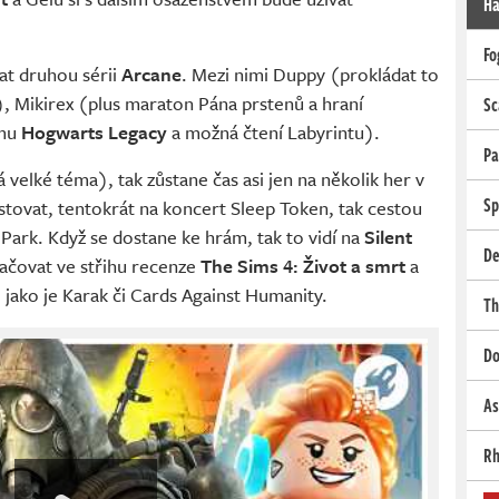
Ha
Fo
at druhou sérii
Arcane
. Mezi nimi Duppy (prokládat to
), Mikirex (plus maraton Pána prstenů a hraní
Sc
omu
Hogwarts Legacy
a možná čtení Labyrintu).
Pa
 velké téma), tak zůstane čas asi jen na několik her v
Sp
stovat, tentokrát na koncert Sleep Token, tak cestou
Park. Když se dostane ke hrám, tak to vidí na
Silent
De
račovat ve střihu recenze
The Sims 4: Život a smrt
a
 jako je Karak či Cards Against Humanity.
Th
Do
As
Rh