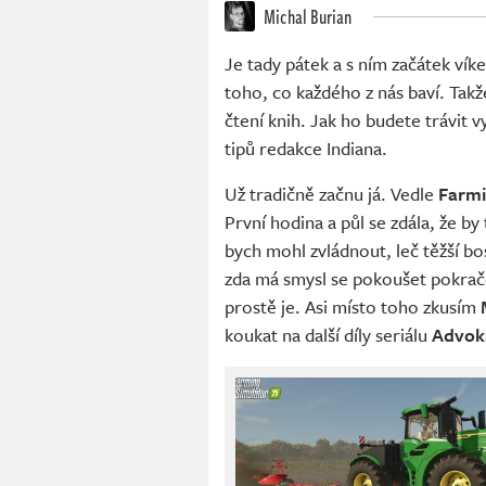
Michal Burian
Je tady pátek a s ním začátek vík
toho, co každého z nás baví. Takž
čtení knih. Jak ho budete trávit
tipů redakce Indiana.
Už tradičně začnu já. Vedle
Farmi
První hodina a půl se zdála, že by
bych mohl zvládnout, leč těžší b
zda má smysl se pokoušet pokračov
prostě je. Asi místo toho zkusím
koukat na další díly seriálu
Advok