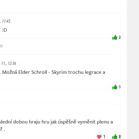
, 11:43
 :D
2
ět
 11., 12:36
. Možná Elder Schroll - Skyrim trochu legrace a
1
lední dobou hraju hru jak úspěšně vyměnit plenu a
ř .
1
8