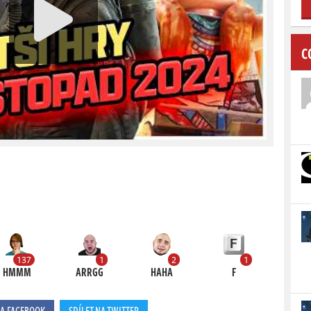
C
137
1
2
1
HMMM
ARRGG
HAHA
F