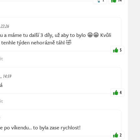
 22:26
 a máme tu další 3 díly, už aby to bylo 😁😁 Kvůli
 tenhle týden nehorázně táhl 🤣
5
ět
., 14:59
á
4
ět
je po víkendu.. to byla zase rychlost!
2