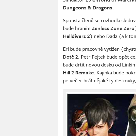
Dungeons & Dragons
.
Spousta členů se rozhodla sledov
bude hraním
Zenless Zone Zero
Helldivers 2
) nebo Dada (a k t
Eri bude pracovně vytížen (chystá
Dotě 2
. Petr Fejtek bude opět ce
bude drtit novou desku od Linkin 
Hill 2 Remake
. Kajinka bude pok
po večer hrát nějaké ty deskovky,