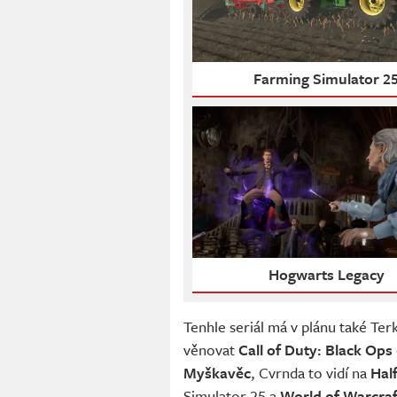
Farming Simulator 2
Hogwarts Legacy
Tenhle seriál má v plánu také Ter
věnovat
Call of Duty: Black Ops
Myškavěc
, Cvrnda to vidí na
Half
Simulator 25 a
World of Warcraf