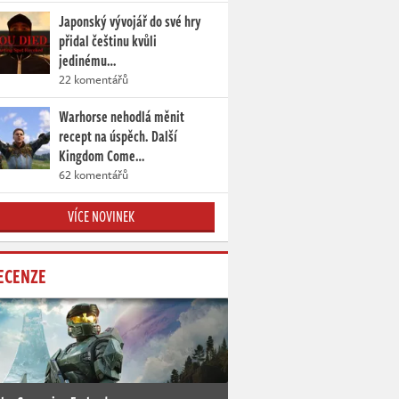
Japonský vývojář do své hry
přidal češtinu kvůli
jedinému…
22 komentářů
Warhorse nehodlá měnit
recept na úspěch. Další
Kingdom Come…
62 komentářů
VÍCE NOVINEK
ECENZE