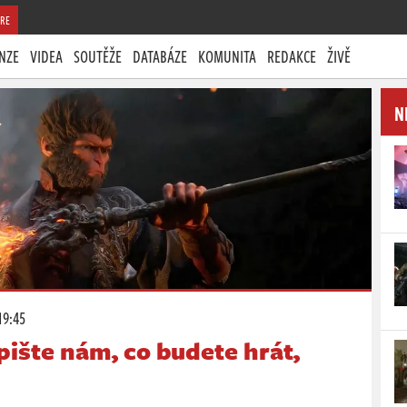
RE
NZE
VIDEA
SOUTĚŽE
DATABÁZE
KOMUNITA
REDAKCE
ŽIVĚ
N
19:45
pište nám, co budete hrát,