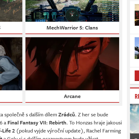
5
MechWarrior 5: Clans
R
Arcane
ka společně s dalším dílem
Zrádců
. Z her se bude
6 a
Final Fantasy VII: Rebirth
. To Honzas hraje jakousi
-Life 2
(pokud vyjde výroční update), Rachel Farming
t
a Gelu si s dalším osazenstvem bude užívat