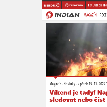
REALMERCH.STO
MAGAZÍN
RECE
Magazín
·
Novinky
·
v pátek
15. 11. 2024 
Víkend je tady! Na
sledovat nebo číst