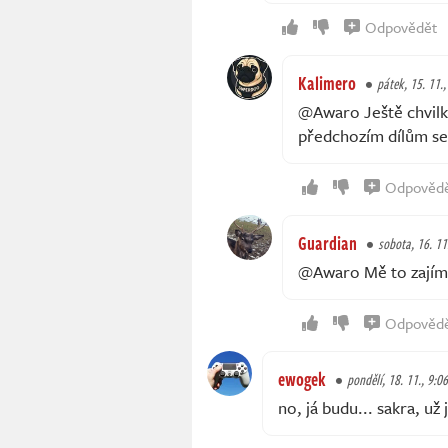
Odpovědět
Kalimero
pátek, 15. 11.,
@Awaro Ještě chvilku
předchozím dílům se
Odpověd
Guardian
sobota, 16. 11
@Awaro Mě to zajím
Odpověd
ewogek
pondělí, 18. 11., 9:06
no, já budu... sakra, už 