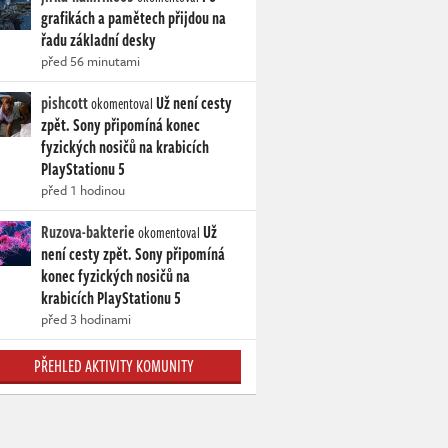
grafikách a pamětech přijdou na
řadu základní desky
před 56 minutami
pishcott
Už není cesty
okomentoval
zpět. Sony připomíná konec
fyzických nosičů na krabicích
PlayStationu 5
před 1 hodinou
Ruzova-bakterie
Už
okomentoval
není cesty zpět. Sony připomíná
konec fyzických nosičů na
krabicích PlayStationu 5
před 3 hodinami
PŘEHLED AKTIVITY KOMUNITY