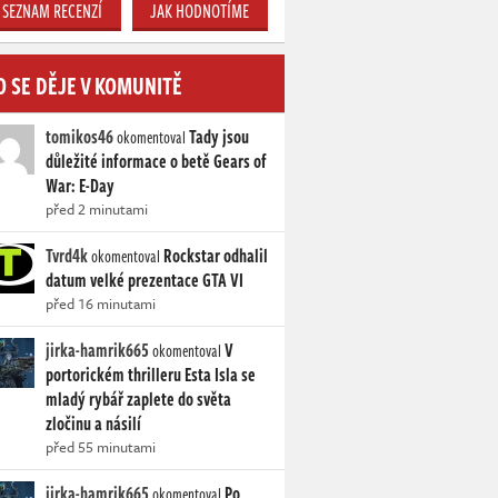
SEZNAM RECENZÍ
JAK HODNOTÍME
O SE DĚJE V KOMUNITĚ
tomikos46
Tady jsou
okomentoval
důležité informace o betě Gears of
War: E-Day
před 2 minutami
Tvrd4k
Rockstar odhalil
okomentoval
datum velké prezentace GTA VI
před 16 minutami
jirka-hamrik665
V
okomentoval
portorickém thrilleru Esta Isla se
mladý rybář zaplete do světa
zločinu a násilí
před 55 minutami
jirka-hamrik665
Po
okomentoval