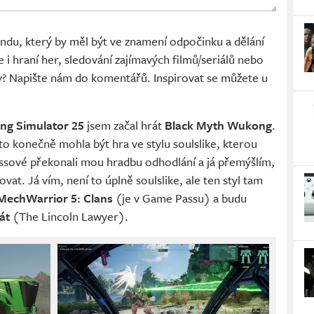
endu, který by měl být ve znamení odpočinku a dělání
e i hraní her, sledování zajímavých filmů/seriálů nebo
 vy? Napište nám do komentářů. Inspirovat se můžete u
ng Simulator 25
jsem začal hrát
Black Myth Wukong
.
 to konečně mohla být hra ve stylu soulslike, kterou
ossové překonali mou hradbu odhodlání a já přemýšlím,
at. Já vím, není to úplně soulslike, ale ten styl tam
MechWarrior 5: Clans
(je v Game Passu) a budu
át
(The Lincoln Lawyer).