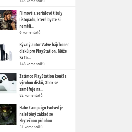
143 komentářů
Filmové a seriálové tituly
listopadu, které byste si
neměli…
6 komentářů
Bývalý autor Valve hájí konec
disků pro PlayStation. Může
za to…
148 komentářů
Zatímco PlayStation končí s
výrobou disků, Xbox se
zaměřuje na…
82 komentářů
Halo: Campaign Evolved je
naleštěný základ se
zbytečnou přílohou
51 komentářů