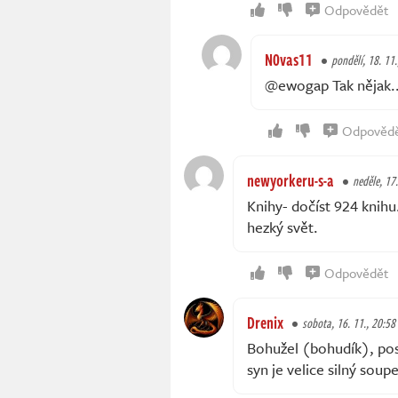
Odpovědět
N0vas11
pondělí, 18. 11.
@ewogap Tak nějak..
Odpověd
newyorkeru-s-a
neděle, 17.
Knihy- dočíst 924 knihu
hezký svět.
Odpovědět
Drenix
sobota, 16. 11., 20:58
Bohužel (bohudík), pos
syn je velice silný soupe