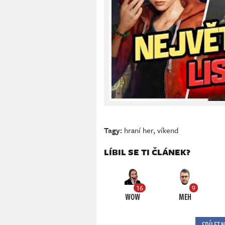
Tagy:
hraní her
,
víkend
LÍBIL SE TI ČLÁNEK?
16
9
WOW
MEH