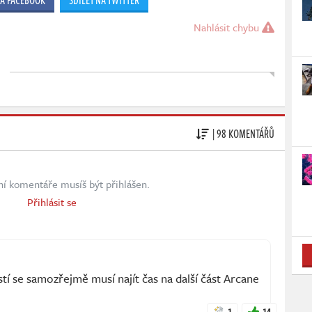
NA FACEBOOK
SDÍLET NA TWITTER
Nahlásit chybu
| 98 KOMENTÁŘŮ
ní komentáře musíš být přihlášen.
Přihlásit se
 se samozřejmě musí najít čas na další část Arcane
1
14