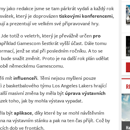
I my jako redakce jsme se tam párkrát vydali a každý rok
í svátek, který je doprovázen
tiskovými konferencemi
,
jí a prezentují ve velkém své připravované hry.
. Jde totiž o veletrh, který je převážně určen
pro
apříklad Gamescom šestkrát vyšší účast. Dále tomu
mací, jenž se stal při posledním ročníku. A to se
bude snažit změnit. Proto je na další rok plán udělat
se podobě německému Gamescomu.
ěli mít
influenceři
. Těmi nejsou myšleni pouze
R
či z basketbalového týmu Los Angeles Lakers hrající
lší masivní změna by měla být
úprava výstavních
ázek toho, jak by mohla výstava vypadat.
la být
aplikace
, díky které by se mohl návštěvním
na na výstavním stánku a pak na ten čas přijít. Což by
Ha
ích dob ve frontách.