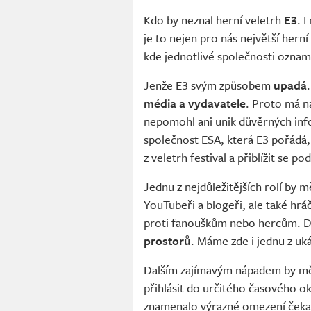
Kdo by neznal herní veletrh
E3
. 
je to nejen pro nás největší hern
kde jednotlivé společnosti oznamu
Jenže E3 svým způsobem
upadá
média a vydavatele
. Proto má n
nepomohl ani unik důvěrných infor
společnost ESA, která E3 pořádá, 
z veletrh festival a přiblížit 
Jednu z nejdůležitějších rolí by m
YouTubeři a blogeři, ale také hrá
proti fanouškům nebo hercům. Da
prostorů
. Máme zde i jednu z uk
Dalším zajímavým nápadem by mě
přihlásit do určitého časového ok
znamenalo výrazné omezení čekac