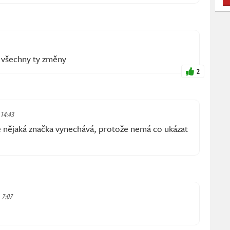
 všechny ty změny
2
 14:43
se nějaká značka vynechává, protože nemá co ukázat
, 7:07