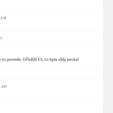
, 5:18
ět
e to povede. Dřívější E3, to byla vždy pecka!
, 3:57