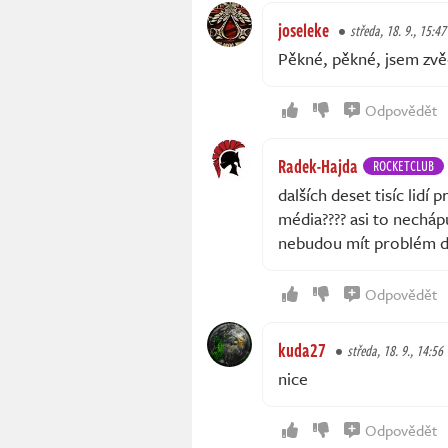
joseleke
středa, 18. 9., 15:47
Pěkné, pěkné, jsem zvě
Odpovědět
Radek-Hajda
ROCKETCLUB
dalších deset tisíc lidí
média???? asi to necháp
nebudou mít problém do
Odpovědět
kuda27
středa, 18. 9., 14:56
nice
Odpovědět