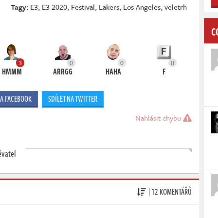
Tagy:
E3
,
E3 2020
,
Festival
,
Lakers
,
Los Angeles
,
veletrh
C
3
0
0
0
HMMM
ARRGG
HAHA
F
NA FACEBOOK
SDÍLET NA TWITTER
Nahlásit chybu
ěvatel
| 12 KOMENTÁŘŮ