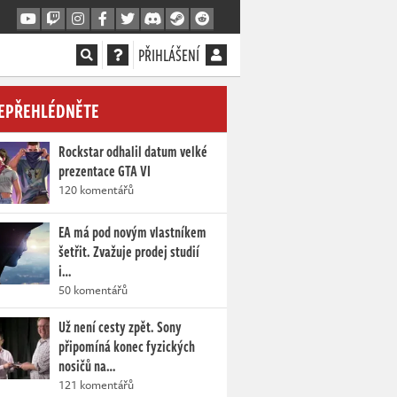
PŘIHLÁŠENÍ
EPŘEHLÉDNĚTE
Rockstar odhalil datum velké
prezentace GTA VI
120 komentářů
EA má pod novým vlastníkem
šetřit. Zvažuje prodej studií
i…
50 komentářů
Už není cesty zpět. Sony
připomíná konec fyzických
nosičů na…
121 komentářů