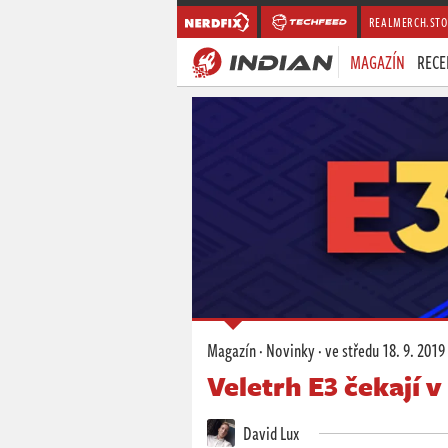
REALMERCH.STO
MAGAZÍN
RECE
Magazín
·
Novinky
·
ve středu
18. 9. 2019
Veletrh E3 čekají 
David Lux