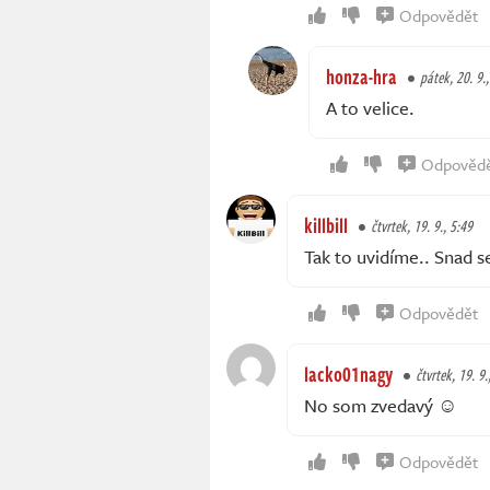
Odpovědět
honza-hra
pátek, 20. 9.
A to velice.
Odpověd
killbill
čtvrtek, 19. 9., 5:49
Tak to uvidíme.. Snad s
Odpovědět
lacko01nagy
čtvrtek, 19. 9.
No som zvedavý ☺
Odpovědět