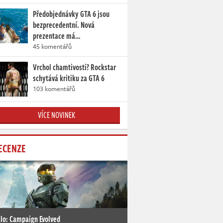
Předobjednávky GTA 6 jsou
bezprecedentní. Nová
prezentace má…
45 komentářů
Vrchol chamtivosti? Rockstar
schytává kritiku za GTA 6
103 komentářů
VÍCE NOVINEK
ECENZE
lo: Campaign Evolved