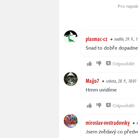
Pro napsá
plasmac-cz
neděle, 29. 9., 1
Snad to dobře dopadne
Odpovědět
Majjo7
sobota, 28. 9., 18:01
Hmm uvidíme
Odpovědět
miroslav-vostradovsky
n
Jsem zvědavý co předve