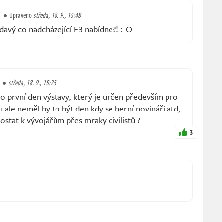
Upraveno
středa, 18. 9., 15:48
davý co nadcházející E3 nabídne?! :-O
středa, 18. 9., 15:25
 pro první den výstavy, který je určen především pro
u ale neměl by to být den kdy se herní novináři atd,
stat k vývojářům přes mraky civilistů ?
3