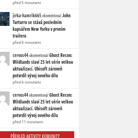
před 5 minutami
jirka-hamrik665
John
okomentoval
Turturro se stává posledním
kapsářem New Yorku v prvním
traileru
před 6 minutami
cervus44
Ghost Recon:
okomentoval
Wildlands slaví 25 let série velkou
aktualizací. Ubisoft zároveň
potvrdil vývoj nového dílu
před 6 minutami
cervus44
Ghost Recon:
okomentoval
Wildlands slaví 25 let série velkou
aktualizací. Ubisoft zároveň
potvrdil vývoj nového dílu
před 11 minutami
PŘEHLED AKTIVITY KOMUNITY