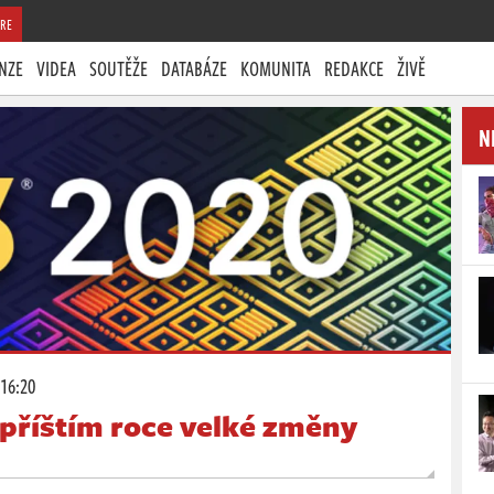
RE
NZE
VIDEA
SOUTĚŽE
DATABÁZE
KOMUNITA
REDAKCE
ŽIVĚ
N
 16:20
v příštím roce velké změny