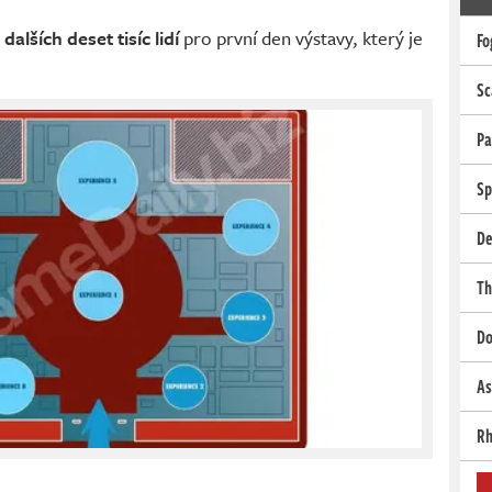
o
dalších deset tisíc lidí
pro první den výstavy, který je
Fo
Sc
Pa
Sp
De
Th
Do
As
Rh