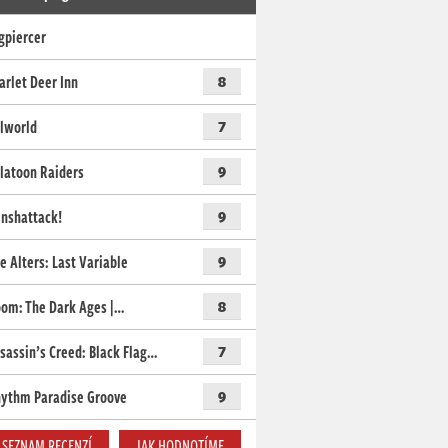
gpiercer
arlet Deer Inn
8
lworld
7
latoon Raiders
9
nshattack!
9
e Alters: Last Variable
9
om: The Dark Ages |…
8
sassin’s Creed: Black Flag…
7
ythm Paradise Groove
9
SEZNAM RECENZÍ
JAK HODNOTÍME