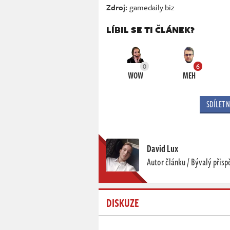
Zdroj:
gamedaily.biz
LÍBIL SE TI ČLÁNEK?
0
6
WOW
MEH
SDÍLET 
David Lux
Autor článku / Bývalý přisp
DISKUZE