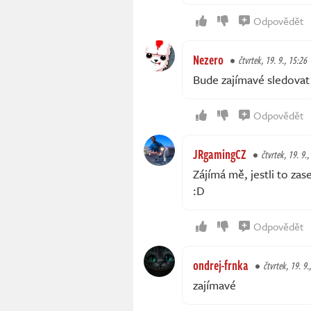
Odpovědět
Nezero
čtvrtek, 19. 9., 15:26
Bude zajímavé sledovat
Odpovědět
JRgamingCZ
čtvrtek, 19. 9.,
Zájímá mě, jestli to za
:D
Odpovědět
ondrej-frnka
čtvrtek, 19. 9.
zajímavé