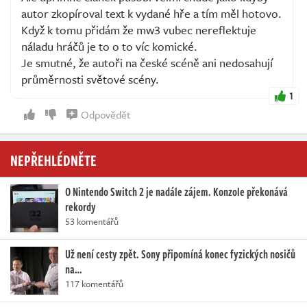
autor zkopíroval text k vydané hře a tím měl hotovo.
Když k tomu přidám že mw3 vubec nereflektuje
náladu hráčů je to o to víc komické.
Je smutné, že autoři na české scéně ani nedosahují
průměrnosti světové scény.
1
Odpovědět
NEPŘEHLÉDNĚTE
O Nintendo Switch 2 je nadále zájem. Konzole překonává
rekordy
53 komentářů
Už není cesty zpět. Sony připomíná konec fyzických nosičů
na…
117 komentářů