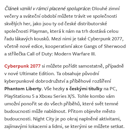
Živě
Článek vznikl v rámci placené spolupráce:
Dlouhé zimní
večery a sváteční období můžete trávit ve společnosti
skvělých her, jako jsou ty od české distributorské
společnosti Playman, která k nám na trh dostává celou
řadu lákavých kousků. Mezi nimi je také Cyberpunk 2077,
včetně nové edice, kooperativní akce Gangs of Sherwood
a střílečka Call of Duty: Modern Warfare III.
Cyberpunk 2077
si můžete pořídit samostatně, případně
v nové Ultimate Edition. Ta obsahuje původní
kyberpunkové dobrodružství a příběhové rozšíření
Phantom Liberty
. Vše hezky
s českými titulky
na PC,
PlayStationu 5 a Xboxu Series X/S. Tohle kombo vám
umožní ponořit se do všech příběhů, které svět temné
budoucnosti může nabídnout. Přitom objevíte město
budoucnosti. Night City je po okraj naplněné aktivitami,
zajímavými lokacemi a lidmi, se kterými se můžete setkat.