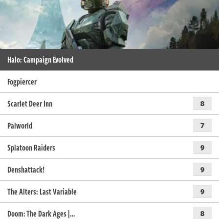
Halo: Campaign Evolved
Fogpiercer
Scarlet Deer Inn
8
Palworld
7
Splatoon Raiders
9
Denshattack!
9
The Alters: Last Variable
9
Doom: The Dark Ages |…
8