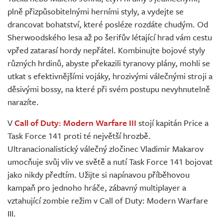
plně přizpůsobitelnými herními styly, a vydejte se
drancovat bohatství, které posléze rozdáte chudým. Od
Sherwoodského lesa až po šerifův létající hrad vám cestu
vpřed zatarasí hordy nepřátel. Kombinujte bojové styly
různých hrdinů, abyste překazili tyranovy plány, mohli se
utkat s efektivnějšími vojáky, hrozivými válečnými stroji a
děsivými bossy, na které při svém postupu nevyhnutelně
narazíte.
V
Call of Duty: Modern Warfare III
stojí kapitán Price a
Task Force 141 proti té největší hrozbě.
Ultranacionalistický válečný zločinec Vladimir Makarov
umocňuje svůj vliv ve světě a nutí Task Force 141 bojovat
jako nikdy předtím. Užijte si napínavou příběhovou
kampaň pro jednoho hráče, zábavný multiplayer a
vztahující zombie režim v Call of Duty: Modern Warfare
III.