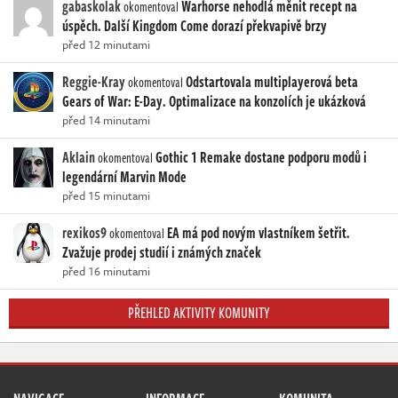
gabaskolak
Warhorse nehodlá měnit recept na
okomentoval
úspěch. Další Kingdom Come dorazí překvapivě brzy
před 12 minutami
Reggie-Kray
Odstartovala multiplayerová beta
okomentoval
Gears of War: E-Day. Optimalizace na konzolích je ukázková
před 14 minutami
Aklain
Gothic 1 Remake dostane podporu modů i
okomentoval
legendární Marvin Mode
před 15 minutami
rexikos9
EA má pod novým vlastníkem šetřit.
okomentoval
Zvažuje prodej studií i známých značek
před 16 minutami
PŘEHLED AKTIVITY KOMUNITY