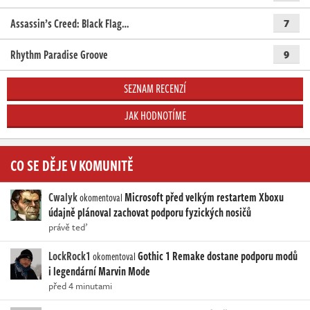
Assassin’s Creed: Black Flag…
7
Rhythm Paradise Groove
9
SEZNAM RECENZÍ
JAK HODNOTÍME
CO SE DĚJE V KOMUNITĚ
Cwalyk
Microsoft před velkým restartem Xboxu
okomentoval
údajně plánoval zachovat podporu fyzických nosičů
právě teď
LockRock1
Gothic 1 Remake dostane podporu modů
okomentoval
i legendární Marvin Mode
před 4 minutami