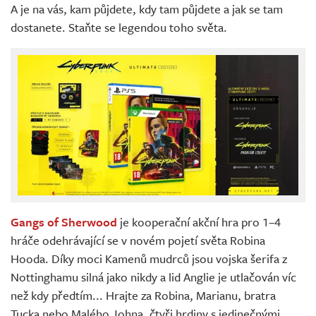
A je na vás, kam půjdete, kdy tam půjdete a jak se tam
dostanete. Staňte se legendou toho světa.
Gangs of Sherwood
je kooperační akční hra pro 1–4
hráče odehrávající se v novém pojetí světa Robina
Hooda. Díky moci Kamenů mudrců jsou vojska šerifa z
Nottinghamu silná jako nikdy a lid Anglie je utlačován víc
než kdy předtím... Hrajte za Robina, Marianu, bratra
Tucka nebo Malého Johna, čtyři hrdiny s jedinečnými,