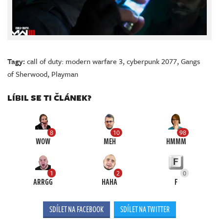
Tagy:
call of duty: modern warfare 3
,
cyberpunk 2077
,
Gangs
of Sherwood
,
Playman
LÍBIL SE TI ČLÁNEK?
8
10
98
WOW
MEH
HMMM
1
2
0
ARRGG
HAHA
F
SDÍLET NA FACEBOOK
SDÍLET NA TWITTER