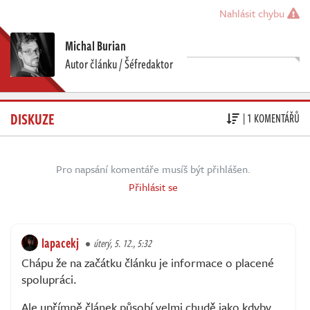
Nahlásit chybu
Michal Burian
Autor článku / Šéfredaktor
DISKUZE
| 1 KOMENTÁŘŮ
Pro napsání komentáře musíš být přihlášen.
Přihlásit se
lapacekj
úterý, 5. 12., 5:32
Chápu že na začátku článku je informace o placené
spolupráci.
Ale upřímně článek působí velmi chudě jako kdyby