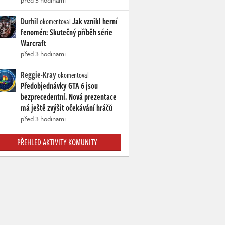
před 3 hodinami
Durhil
Jak vznikl herní
okomentoval
fenomén: Skutečný příběh série
Warcraft
před 3 hodinami
Reggie-Kray
okomentoval
Předobjednávky GTA 6 jsou
bezprecedentní. Nová prezentace
má ještě zvýšit očekávání hráčů
před 3 hodinami
PŘEHLED AKTIVITY KOMUNITY