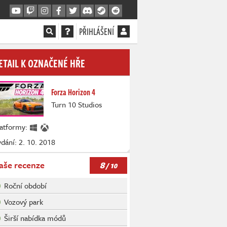
PŘIHLÁŠENÍ
ETAIL K OZNAČENÉ HŘE
Forza Horizon 4
Turn 10 Studios
latformy:
dání: 2. 10. 2018
8
aše recenze
/ 10
Roční období
Vozový park
Širší nabídka módů