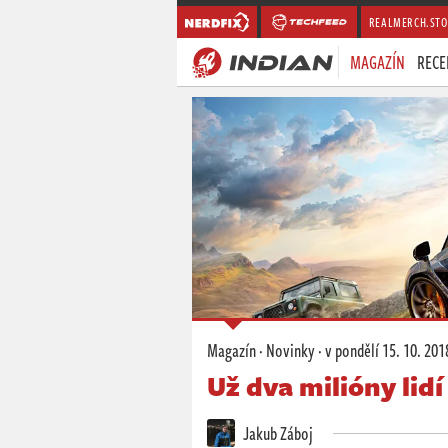
REALMERCH.STO
MAGAZÍN
RECE
Magazín
·
Novinky
·
v pondělí
15. 10. 201
Už dva milióny lidí
Jakub Záboj