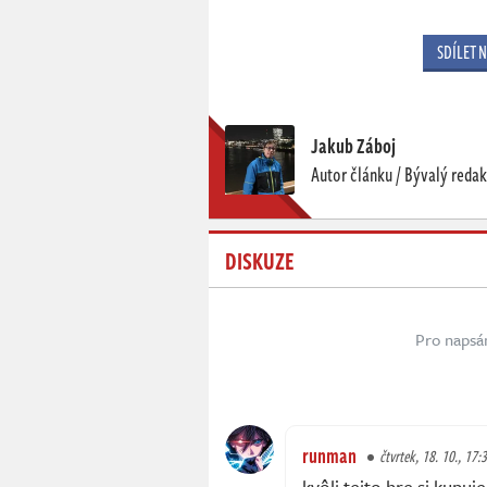
SDÍLET 
Jakub Záboj
Autor článku / Bývalý redak
DISKUZE
Pro napsá
runman
čtvrtek, 18. 10., 17:
kvôli tejto hre si kupuj