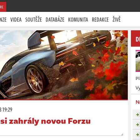
RE
NZE
VIDEA
SOUTĚŽE
DATABÁZE
KOMUNITA
REDAKCE
ŽIVĚ
D
P
Vy
N
8 19:29
 si zahrály novou Forzu