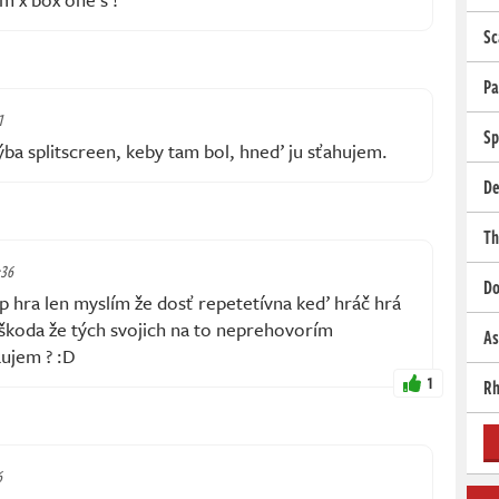
Sc
Pa
1
Sp
ýba splitscreen, keby tam bol, hneď ju sťahujem.
De
Th
:36
Do
 hra len myslím že dosť repetetívna keď hráč hrá
 škoda že tých svojich na to neprehovorím
As
áujem ? :D
1
Rh
6