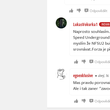
Odpovědět
LukasVokurka1
INDIAN
Naprosto souhlasím. 
Speed Underground 2.
myslím že NFSU2 buš
srovnávat.Forza je 
Odpověd
egoexklusive
úterý, 16.
Mas pravdu porovnaie
Ale i tak zaner "zav
Odpověd