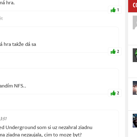
ná hra.
C
1
ět
 hra takže dá sa
2
fandím NFS..
2
 3:51
d Underground som si uz nezahral ziadnu
a ziadna nezaujala, cim to moze byt?