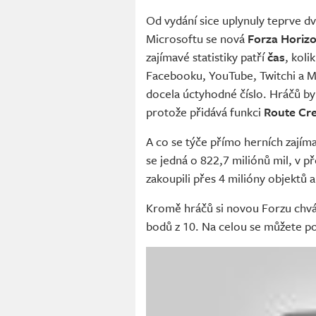
Od vydání sice uplynuly teprve dva
Microsoftu se nová
Forza Horizo
zajímavé statistiky patří
čas
, koli
Facebooku, YouTube, Twitchi a Mi
docela úctyhodné číslo. Hráčů by
protože přidává funkci
Route Cr
A co se týče přímo herních zajíma
se jedná o 822,7 miliónů mil, v p
zakoupili přes 4 milióny objektů 
Kromě hráčů si novou Forzu chválí
bodů z 10. Na celou se můžete p