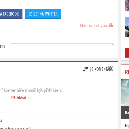
NA FACEBOOK
SDÍLET NA TWITTER
Nahlásit chybu
tor
| 9 KOMENTÁŘŮ
R
ní komentáře musíš být přihlášen.
Přihlásit se
Ha
34
Fo
em x box one s !