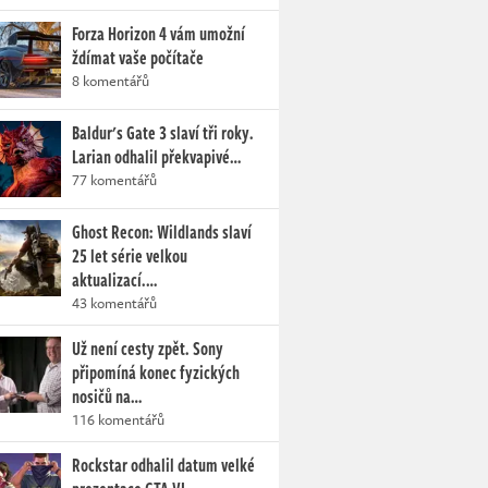
Forza Horizon 4 vám umožní
ždímat vaše počítače
8 komentářů
Baldur's Gate 3 slaví tři roky.
Larian odhalil překvapivé…
77 komentářů
Ghost Recon: Wildlands slaví
25 let série velkou
aktualizací.…
43 komentářů
Už není cesty zpět. Sony
připomíná konec fyzických
nosičů na…
116 komentářů
Rockstar odhalil datum velké