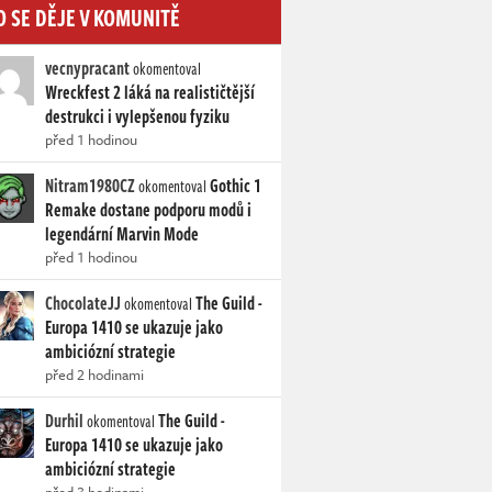
O SE DĚJE V KOMUNITĚ
vecnypracant
okomentoval
Wreckfest 2 láká na realističtější
destrukci i vylepšenou fyziku
před 1 hodinou
Nitram1980CZ
Gothic 1
okomentoval
Remake dostane podporu modů i
legendární Marvin Mode
před 1 hodinou
ChocolateJJ
The Guild -
okomentoval
Europa 1410 se ukazuje jako
ambiciózní strategie
před 2 hodinami
Durhil
The Guild -
okomentoval
Europa 1410 se ukazuje jako
ambiciózní strategie