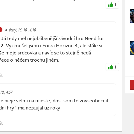
1
úterý, 16. 10., 4:10
Já tedy měl nejoblíbenější závodní hru Need for
 Vyzkoušel jsem i Forza Horizon 4, ale stále si
e moje srdcovka a navíc se to stejně nedá
přece o něčem trochu jiném.
1
ět
 10., 4:57
 nieje velmi na mieste, dost som to zovseobecnil.
odni hry" ma nezaujal uz roky
ět