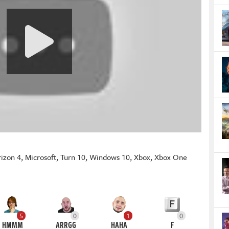
rizon 4
,
Microsoft
,
Turn 10
,
Windows 10
,
Xbox
,
Xbox One
5
0
1
0
HMMM
ARRGG
HAHA
F