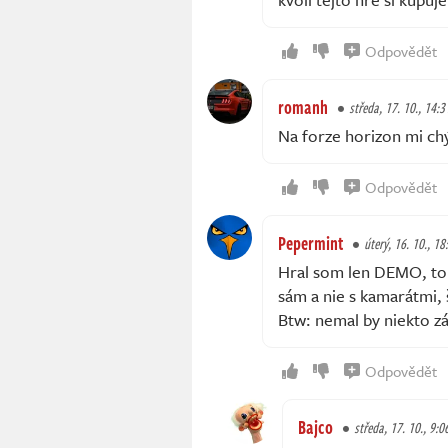
Odpovědět
romanh
středa, 17. 10., 14:3
Na forze horizon mi ch
Odpovědět
Pepermint
úterý, 16. 10., 18
Hral som len DEMO, top
sám a nie s kamarátmi,
Btw: nemal by niekto z
Odpovědět
Bajco
středa, 17. 10., 9:0