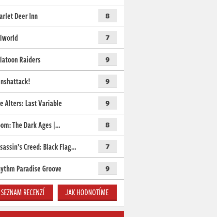
arlet Deer Inn
8
lworld
7
latoon Raiders
9
nshattack!
9
e Alters: Last Variable
9
om: The Dark Ages |…
8
sassin’s Creed: Black Flag…
7
ythm Paradise Groove
9
SEZNAM RECENZÍ
JAK HODNOTÍME