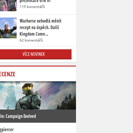
prezentace GTA VI
119 komentářů
Warhorse nehodlá měnit
recept na úspěch. Další
Kingdom Come…
62 komentářů
VÍCE NOVINEK
ECENZE
lo: Campaign Evolved
gpiercer