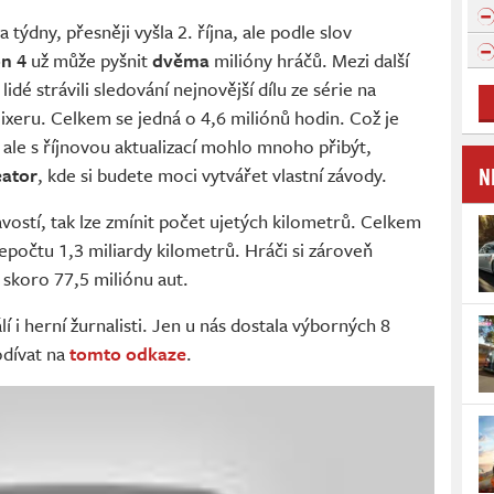
 týdny, přesněji vyšla 2. října, ale podle slov
n 4
už může pyšnit
dvěma
milióny hráčů. Mezi další
k lidé strávili sledování nejnovější dílu ze série na
xeru. Celkem se jedná o 4,6 miliónů hodin. Což je
 ale s říjnovou aktualizací mohlo mnoho přibýt,
N
eator
, kde si budete moci vytvářet vlastní závody.
vostí, tak lze zmínit počet ujetých kilometrů. Celkem
řepočtu 1,3 miliardy kilometrů. Hráči si zároveň
a skoro 77,5 miliónu aut.
 i herní žurnalisti. Jen u nás dostala výborných 8
odívat na
tomto odkaze
.