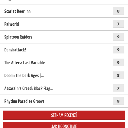
Scarlet Deer Inn
8
Palworld
7
Splatoon Raiders
9
Denshattack!
9
The Alters: Last Variable
9
Doom: The Dark Ages |…
8
Assassin’s Creed: Black Flag…
7
Rhythm Paradise Groove
9
SEZNAM RECENZÍ
JAK HODNOTÍME