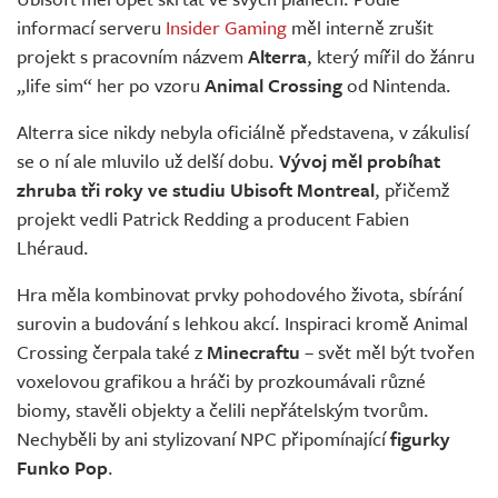
Živě
informací serveru
Insider Gaming
měl interně zrušit
projekt s pracovním názvem
Alterra
, který mířil do žánru
„life sim“ her po vzoru
Animal Crossing
od Nintenda.
Alterra sice nikdy nebyla oficiálně představena, v zákulisí
se o ní ale mluvilo už delší dobu.
Vývoj měl probíhat
zhruba tři roky ve studiu Ubisoft Montreal
, přičemž
projekt vedli Patrick Redding a producent Fabien
Lhéraud.
Hra měla kombinovat prvky pohodového života, sbírání
surovin a budování s lehkou akcí. Inspiraci kromě Animal
Crossing čerpala také z
Minecraftu
– svět měl být tvořen
voxelovou grafikou a hráči by prozkoumávali různé
biomy, stavěli objekty a čelili nepřátelským tvorům.
Nechyběli by ani stylizovaní NPC připomínající
figurky
Funko Pop
.