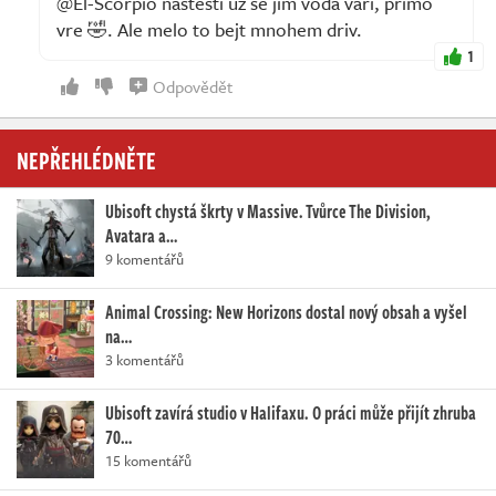
@El-Scorpio nastesti uz se jim voda vari, primo
vre 🤣. Ale melo to bejt mnohem driv.
1
Odpovědět
NEPŘEHLÉDNĚTE
Ubisoft chystá škrty v Massive. Tvůrce The Division,
Avatara a…
9 komentářů
Animal Crossing: New Horizons dostal nový obsah a vyšel
na…
3 komentářů
Ubisoft zavírá studio v Halifaxu. O práci může přijít zhruba
70…
15 komentářů