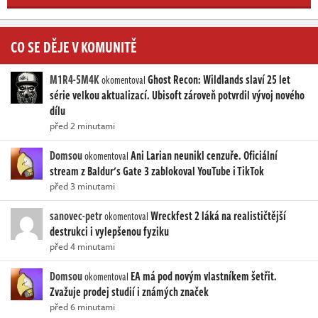
CO SE DĚJE V KOMUNITĚ
M1R4-5M4K
Ghost Recon: Wildlands slaví 25 let
okomentoval
série velkou aktualizací. Ubisoft zároveň potvrdil vývoj nového
dílu
před 2 minutami
Domsou
Ani Larian neunikl cenzuře. Oficiální
okomentoval
stream z Baldur's Gate 3 zablokoval YouTube i TikTok
před 3 minutami
sanovec-petr
Wreckfest 2 láká na realističtější
okomentoval
destrukci i vylepšenou fyziku
před 4 minutami
Domsou
EA má pod novým vlastníkem šetřit.
okomentoval
Zvažuje prodej studií i známých značek
před 6 minutami