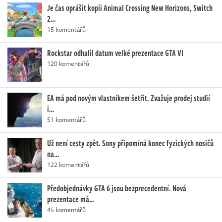
Je čas oprášit kopii Animal Crossing New Horizons, Switch
2…
15 komentářů
Rockstar odhalil datum velké prezentace GTA VI
120 komentářů
EA má pod novým vlastníkem šetřit. Zvažuje prodej studií
i…
51 komentářů
Už není cesty zpět. Sony připomíná konec fyzických nosičů
na…
122 komentářů
Předobjednávky GTA 6 jsou bezprecedentní. Nová
prezentace má…
45 komentářů