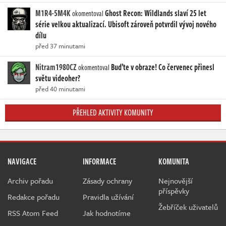
M1R4-5M4K
Ghost Recon: Wildlands slaví 25 let
okomentoval
série velkou aktualizací. Ubisoft zároveň potvrdil vývoj nového
dílu
před 37 minutami
Nitram1980CZ
Buďte v obraze! Co červenec přinesl
okomentoval
světu videoher?
před 40 minutami
PŘEHLED AKTIVITY KOMUNITY
NAVIGACE
INFORMACE
KOMUNITA
Archiv pořadu
Zásady ochrany
Nejnovější
příspěvky
Redakce pořadu
Pravidla užívání
Žebříček uživatelů
RSS Atom Feed
Jak hodnotíme