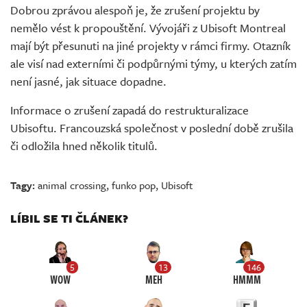
Dobrou zprávou alespoň je, že zrušení projektu by
nemělo vést k propouštění. Vývojáři z Ubisoft Montreal
mají být přesunuti na jiné projekty v rámci firmy. Otazník
ale visí nad externími či podpůrnými týmy, u kterých zatím
není jasné, jak situace dopadne.
Informace o zrušení zapadá do restrukturalizace
Ubisoftu. Francouzská společnost v poslední době zrušila
či odložila hned několik titulů.
Tagy:
animal crossing
,
funko pop
,
Ubisoft
LÍBIL SE TI ČLÁNEK?
5
13
146
WOW
MEH
HMMM