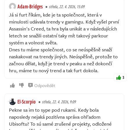
Adam-Bridges
středa, 22. 4. 2026, 15:09
Já si furt říkám, kde je ta společnost, která v
minulosti udávala trendy v gamingu. Když vyšel první
Assassin's Creed, ta hra byla unikát a v následujících
letech se snažili ostatní taky mít takový parkour
systém a volnost světa.
Dnes tu máme společnost, co se neúspěšně snaží
naskakovat na trendy jiných. Neúspěšně, protože to
začnou dělat, když je trend v peaku a než dokončí
hru, máme tu nový trend a tak furt dokola.
3
Odpovědět
El-Scorpio
středa, 22. 4. 2026, 9:09
Pekne sa im to sype pod rukami. Kedy bola
naposledy nejaká pozitívna správa ohľadom
Ubisoftu? To sú samé zrušené projekty, odložené