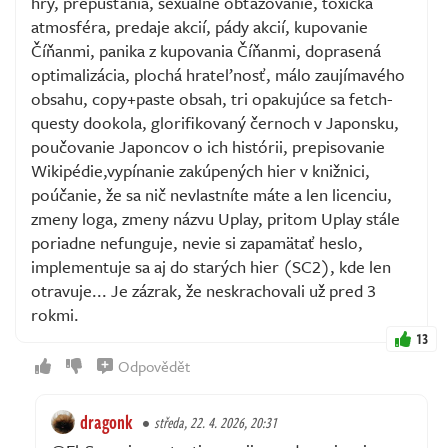
hry, prepúšťania, sexuálne obťažovanie, toxická
atmosféra, predaje akcií, pády akcií, kupovanie
Číňanmi, panika z kupovania Číňanmi, doprasená
optimalizácia, plochá hrateľnosť, málo zaujímavého
obsahu, copy+paste obsah, tri opakujúce sa fetch-
questy dookola, glorifikovaný černoch v Japonsku,
poučovanie Japoncov o ich histórii, prepisovanie
Wikipédie,vypínanie zakúpených hier v knižnici,
poúčanie, že sa nič nevlastníte máte a len licenciu,
zmeny loga, zmeny názvu Uplay, pritom Uplay stále
poriadne nefunguje, nevie si zapamätať heslo,
implementuje sa aj do starých hier (SC2), kde len
otravuje... Je zázrak, že neskrachovali už pred 3
rokmi.
13
Odpovědět
dragonk
středa, 22. 4. 2026, 20:31