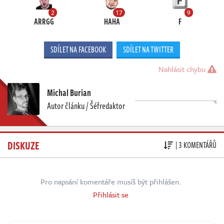
2
17
9
ARRGG
HAHA
F
SDÍLET NA FACEBOOK
SDÍLET NA TWITTER
Nahlásit chybu
Michal Burian
Autor článku / Šéfredaktor
DISKUZE
| 3 KOMENTÁŘŮ
Pro napsání komentáře musíš být přihlášen.
Přihlásit se