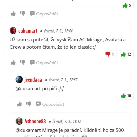
5
Odpovědět
cukamart
čtvrtek, 7. 3., 17:44
Už som sa potešil, že vyskúšam AC Mirage, Avatara a
Crew a potom čítam, že to len classic :/
1
12
Odpovědět
jeendaaa
čtvrtek, 7. 3., 17:57
@cukamart po piči :/:/
10
Odpovědět
Ashnobe88
čtvrtek, 7. 3., 19:12
@cukamart Mirage je parádní. Klidně ti ho za 500