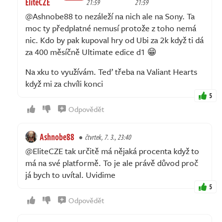
EliteCZE
21:59
21:59
@Ashnobe88 to nezáleží na nich ale na Sony. Ta
moc ty předplatné nemusí protože z toho nemá
nic. Kdo by pak kupoval hry od Ubi za 2k když ti dá
za 400 měsíčně Ultimate edice d1 😁
Na xku to využívám. Teď třeba na Valiant Hearts
když mi za chvíli konci
5
Odpovědět
Ashnobe88
čtvrtek, 7. 3., 23:40
@EliteCZE tak určitě má nějaká procenta když to
má na své platformě. To je ale právě důvod proč
já bych to uvítal. Uvidime
5
Odpovědět