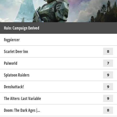
Halo: Campaign Evolved
Fogpiercer
Scarlet Deer Inn
8
Palworld
7
Splatoon Raiders
9
Denshattack!
9
The Alters: Last Variable
9
Doom: The Dark Ages |…
8