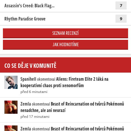
Assassin’s Creed: Black Flag…
7
Rhythm Paradise Groove
9
SEZNAM RECENZÍ
JAK HODNOTÍME
CO SE DĚJE V KOMUNITĚ
Spanihell
Aliens: Fireteam Elite 2 láká na
okomentoval
kooperativní chaos proti xenomorfům
před 6 minutami
Zemla
Beast of Reincarnation od tvůrců Pokémonů
okomentoval
nenadchne, ale ani neurazí
před 17 minutami
Zemla
Beast of Reincarnation od tvůrců Pokémonů
okomentoval