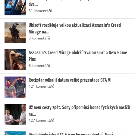
dva…
31 komentářů
Ubisoft rozděluje velkou aktualizaci Assassin’s Creed
Mirage na…
3 komentářů
Assassin’s Creed Mirage obdrží trvalou smrt a New Game
Plus
8 komentářů
Rockstar odhalil datum velké prezentace GTA VI
121 komentářů
Už není cesty zpět. Sony připomíná konec fyzických nosičů
na…
127 komentářů
Předobjednávky GTA 6 jsou bezprecedentní. Nová