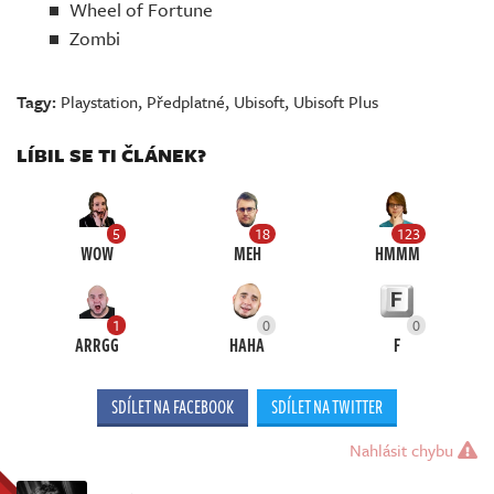
Wheel of Fortune
Zombi
Tagy:
Playstation
,
Předplatné
,
Ubisoft
,
Ubisoft Plus
LÍBIL SE TI ČLÁNEK?
5
18
123
WOW
MEH
HMMM
1
0
0
ARRGG
HAHA
F
SDÍLET NA FACEBOOK
SDÍLET NA TWITTER
Nahlásit chybu