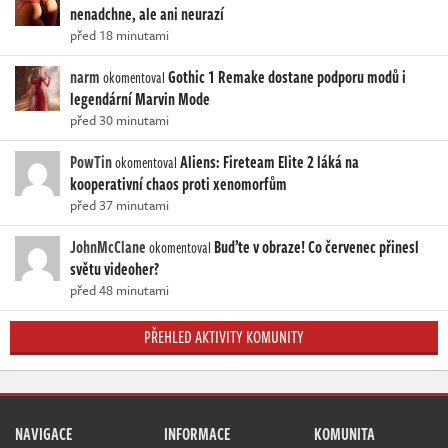
nenadchne, ale ani neurazí
před 18 minutami
narm
Gothic 1 Remake dostane podporu modů i
okomentoval
legendární Marvin Mode
před 30 minutami
PowTin
Aliens: Fireteam Elite 2 láká na
okomentoval
kooperativní chaos proti xenomorfům
před 37 minutami
JohnMcClane
Buďte v obraze! Co červenec přinesl
okomentoval
světu videoher?
před 48 minutami
PŘEHLED AKTIVITY KOMUNITY
NAVIGACE
INFORMACE
KOMUNITA