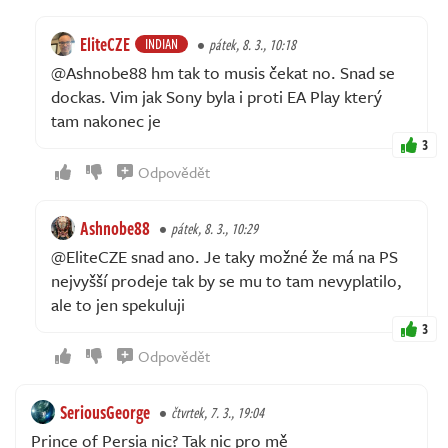
EliteCZE
INDIAN
pátek, 8. 3., 10:18
@Ashnobe88 hm tak to musis čekat no. Snad se
dockas. Vim jak Sony byla i proti EA Play který
tam nakonec je
3
Odpovědět
Ashnobe88
pátek, 8. 3., 10:29
@EliteCZE snad ano. Je taky možné že má na PS
nejvyšší prodeje tak by se mu to tam nevyplatilo,
ale to jen spekuluji
3
Odpovědět
SeriousGeorge
čtvrtek, 7. 3., 19:04
Prince of Persia nic? Tak nic pro mě