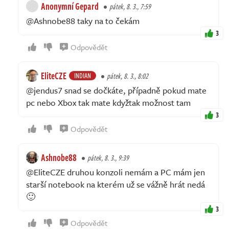
Anonymní Gepard
pátek, 8. 3., 7:59
@Ashnobe88 taky na to čekám
3
Odpovědět
EliteCZE
INDIAN
pátek, 8. 3., 8:02
@jendus7 snad se dočkáte, případně pokud mate
pc nebo Xbox tak mate kdyžtak možnost tam
3
Odpovědět
Ashnobe88
pátek, 8. 3., 9:39
@EliteCZE druhou konzoli nemám a PC mám jen
starší notebook na kterém už se vážně hrát nedá
🙂
3
Odpovědět