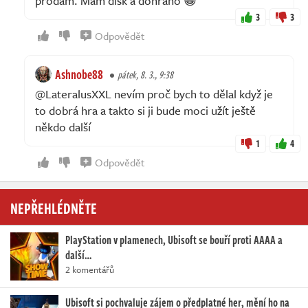
prodám. Mám disk a dohráno 😁
3
3
Odpovědět
Ashnobe88
pátek, 8. 3., 9:38
@LateralusXXL nevím proč bych to dělal když je
to dobrá hra a takto si ji bude moci užít ještě
někdo další
1
4
Odpovědět
NEPŘEHLÉDNĚTE
PlayStation v plamenech, Ubisoft se bouří proti AAAA a
další…
2 komentářů
Ubisoft si pochvaluje zájem o předplatné her, mění ho na