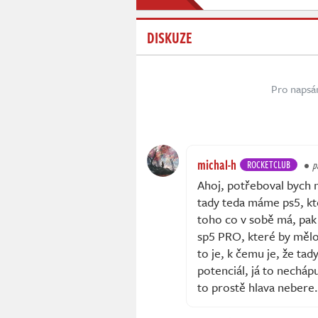
DISKUZE
Pro napsá
michal-h
ROCKETCLUB
p
Ahoj, potřeboval bych 
tady teda máme ps5, kt
toho co v sobě má, pak 
sp5 PRO, které by mělo
to je, k čemu je, že ta
potenciál, já to necháp
to prostě hlava nebere.