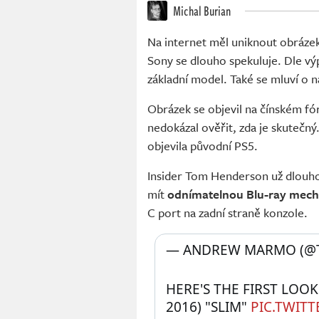
Michal Burian
Na internet měl uniknout obráze
Sony se dlouho spekuluje. Dle výp
základní model. Také se mluví o
Obrázek se objevil na čínském fó
nedokázal ověřit, zda je skutečn
objevila původní PS5.
Insider Tom Henderson už dlouh
mít
odnímatelnou Blu-ray mech
C port na zadní straně konzole.
— ANDREW MARMO (@
HERE'S THE FIRST LOOK 
2016) "SLIM" 
PIC.TWIT