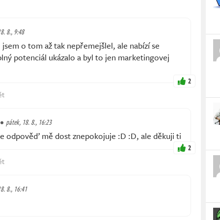
8. 8., 9:48
jsem o tom až tak nepřemejšlel, ale nabízí se
lný potenciál ukázalo a byl to jen marketingovej
2
ět
pátek, 18. 8., 16:23
 odpověď mě dost znepokojuje :D :D, ale děkuji ti
2
ět
8. 8., 16:41