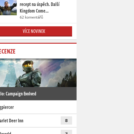
recept na úspěch. Další
Kingdom Come…
62 komentářů
VÍCE NOVINEK
ECENZE
lo: Campaign Evolved
gpiercer
arlet Deer Inn
8
7