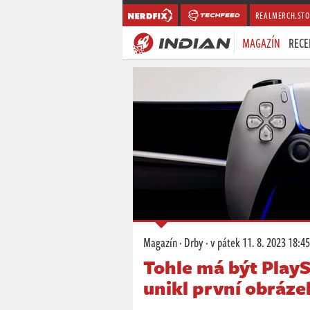
REALMERCH.STO
MAGAZÍN
RECE
Magazín
·
Drby
·
v pátek
11. 8. 2023 18:45
Tohle má být PlayS
unikl první obráze