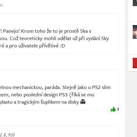
ět
! Panejo! Krom toho že to je prostě 5ka s
u. Což teoreticky mohli udělat už při vydání 5ky
ré a pro uživatele přívětivé :D
elnou mechanickou, paráda. Stejně jako u PS2 slim
okem, nebo poslední design PS3 (říká se mu
lastu a tragickým šuplikem na disky 👻
3
2. 8., 9:55