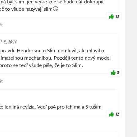
á být slim, jen verze kde se bude dát dokoupit
č to všude nazývají slim🙄
13
ět
1. 8., 20:14
ravdu Henderson o Slim nemluvil, ale mluvil o
ímatelnou mechanikou. Později tento nový model
proto se teď všude píše, že je to Slim.
8
ět
 len iná revízia. Veď ps4 pro ich mala 5 tuším
12