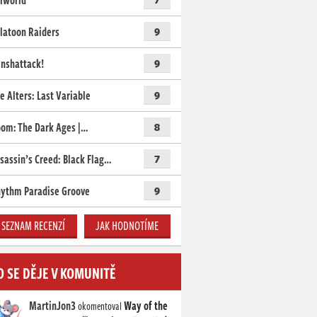
lworld
latoon Raiders
9
nshattack!
9
e Alters: Last Variable
9
om: The Dark Ages |…
8
sassin’s Creed: Black Flag…
7
ythm Paradise Groove
9
SEZNAM RECENZÍ
JAK HODNOTÍME
O SE DĚJE V KOMUNITĚ
MartinJon3
Way of the
okomentoval