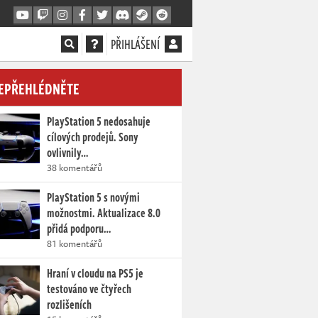
PŘIHLÁŠENÍ
EPŘEHLÉDNĚTE
PlayStation 5 nedosahuje
cílových prodejů. Sony
ovlivnily…
38 komentářů
PlayStation 5 s novými
možnostmi. Aktualizace 8.0
přidá podporu…
81 komentářů
Hraní v cloudu na PS5 je
testováno ve čtyřech
rozlišeních