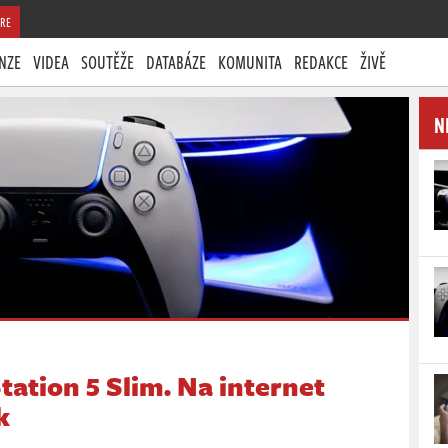
RE
NZE
VIDEA
SOUTĚŽE
DATABÁZE
KOMUNITA
REDAKCE
ŽIVĚ
N
tation 5 Slim. Na internet
k