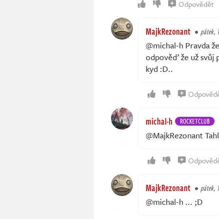
Odpovědět
MajkRezonant
pátek, 1
@michal-h Pravda že 
odpověď že už svůj p
kyd :D..
Odpověd
michal-h
ROCKETCLUB
@MajkRezonant Tahle
Odpověd
MajkRezonant
pátek, 1
@michal-h ... ;D