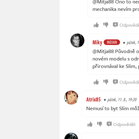
@Mitja88 Ono to nem
mechanika nevím pro
Odpověd
Miky
INDIAN
pátek, 1
@Mitja88 Původně op
novém modelu s odn
přirovnával ke Slim, 
Odpověd
Atrix85
pátek, 11. 8., 19:20
Nemusí to byt Slim môže
Odpovědět