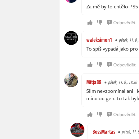
Za mě by to chtělo PS5 
Odpovědět
waleksimon1
pátek, 11. 8.
To spíš vypadá jako pro
Odpovědět
Mitja88
pátek, 11. 8., 19:30
Slim nevzpomínal ani H
minulou gen. to tak b
Odpovědět
BossMartas
pátek, 11. 8