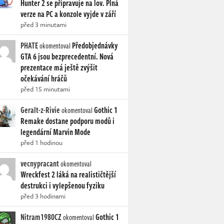
Hunter 2 se připravuje na lov. Plná
verze na PC a konzole vyjde v září
před 3 minutami
PHATE
Předobjednávky
okomentoval
GTA 6 jsou bezprecedentní. Nová
prezentace má ještě zvýšit
očekávání hráčů
před 15 minutami
Geralt-z-Rivie
Gothic 1
okomentoval
Remake dostane podporu modů i
legendární Marvin Mode
před 1 hodinou
vecnypracant
okomentoval
Wreckfest 2 láká na realističtější
destrukci i vylepšenou fyziku
před 3 hodinami
Nitram1980CZ
Gothic 1
okomentoval