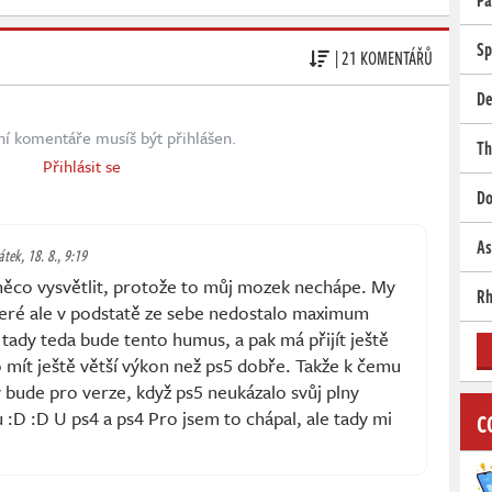
Pa
Sp
| 21 KOMENTÁŘŮ
De
ní komentáře musíš být přihlášen.
Th
Přihlásit se
Do
As
átek, 18. 8., 9:19
něco vysvětlit, protože to můj mozek nechápe. My
Rh
eré ale v podstatě ze sebe nedostalo maximum
tady teda bude tento humus, a pak má přijít ještě
 mít ještě větší výkon než ps5 dobře. Takže k čemu
dy bude pro verze, když ps5 neukázalo svůj plny
u :D :D U ps4 a ps4 Pro jsem to chápal, ale tady mi
C