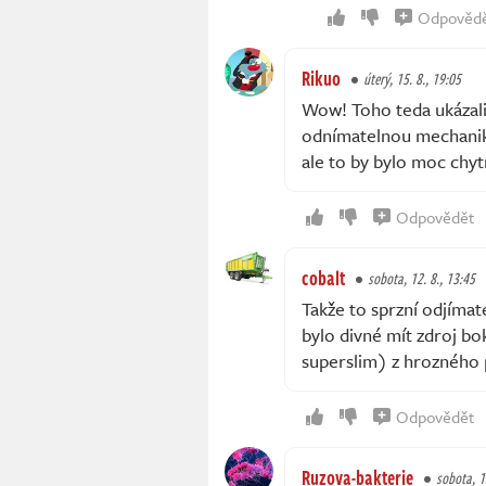
Odpověd
Rikuo
úterý, 15. 8., 19:05
Wow! Toho teda ukázali
odnímatelnou mechaniko
ale to by bylo moc chyt
Odpovědět
cobalt
sobota, 12. 8., 13:45
Takže to sprzní odjímat
bylo divné mít zdroj b
superslim) z hrozného p
Odpovědět
Ruzova-bakterie
sobota, 1