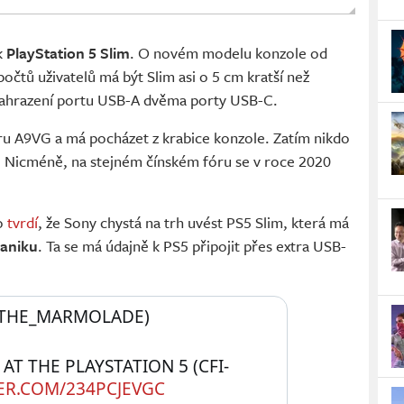
k
PlayStation 5 Slim
. O novém modelu konzole od
očtů uživatelů má být Slim asi o 5 cm kratší než
 nahrazení portu USB-A dvěma porty USB-C.
ru A9VG a má pocházet z krabice konzole. Zatím nikdo
ý. Nicméně, na stejném čínském fóru se v roce 2020
o
tvrdí
, že Sony chystá na trh uvést PS5 Slim, která má
aniku
. Ta se má údajně k PS5 připojit přes extra USB-
THE_MARMOLADE) 
AT THE PLAYSTATION 5 (CFI-
TER.COM/234PCJEVGC