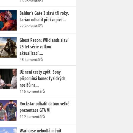
15 komentářů
Baldur's Gate 3 slaví tři roky.
Larian odhalil překvapivé…
77 komentářů
Ghost Recon: Wildlands slaví
25 let série velkou
aktualizací.…
43 komentářů
Už není cesty zpět. Sony
připomíná konec fyzických
nosičů na…
116 komentářů
Rockstar odhalil datum velké
prezentace GTA VI
119 komentářů
Warhorse nehodlá měnit