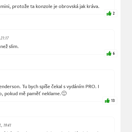
mini, protože ta konzole je obrovská jak kráva.
2
, 21:17
 než slim.
6
enderson. Tu bych spíše čekal s vydáním PRO. I
ylo, pokud mě paměť neklame.🙂
13
., 19:41