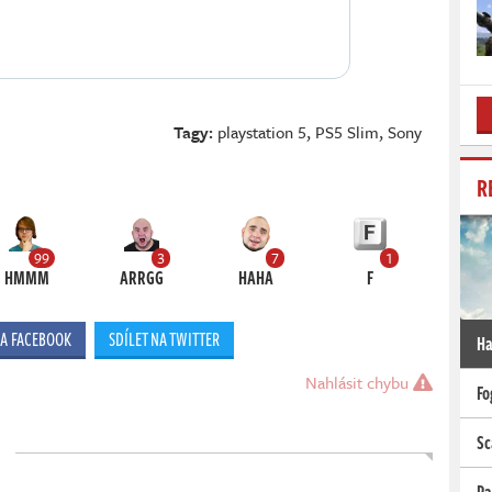
Tagy:
playstation 5
,
PS5 Slim
,
Sony
R
99
3
7
1
HMMM
ARRGG
HAHA
F
NA FACEBOOK
SDÍLET NA TWITTER
Ha
Nahlásit chybu
Fo
Sc