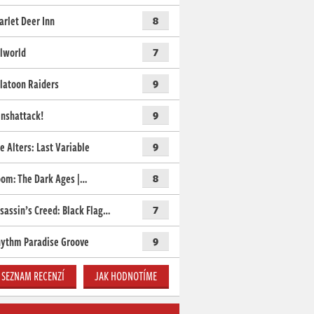
arlet Deer Inn
8
lworld
7
latoon Raiders
9
nshattack!
9
e Alters: Last Variable
9
om: The Dark Ages |…
8
sassin’s Creed: Black Flag…
7
ythm Paradise Groove
9
SEZNAM RECENZÍ
JAK HODNOTÍME