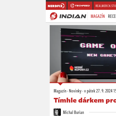
REALMERCH.STO
MAGAZÍN
RECE
Magazín
·
Novinky
·
v pátek
27. 9. 2024 1
Tímhle dárkem pro
Michal Burian