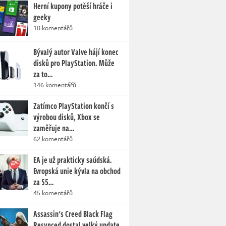
Herní kupony potěší hráče i
geeky
10 komentářů
Bývalý autor Valve hájí konec
disků pro PlayStation. Může
za to…
146 komentářů
Zatímco PlayStation končí s
výrobou disků, Xbox se
zaměřuje na…
62 komentářů
EA je už prakticky saúdská.
Evropská unie kývla na obchod
za 55…
45 komentářů
Assassin's Creed Black Flag
Resynced dostal velký update.