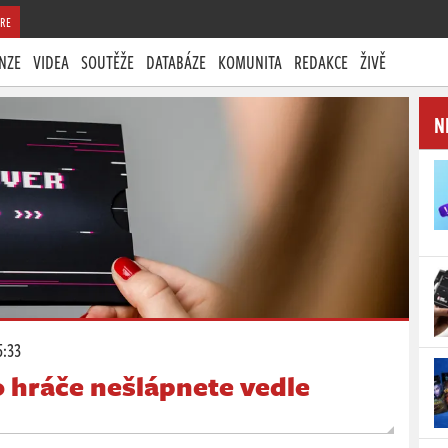
RE
NZE
VIDEA
SOUTĚŽE
DATABÁZE
KOMUNITA
REDAKCE
ŽIVĚ
N
5:33
 hráče nešlápnete vedle