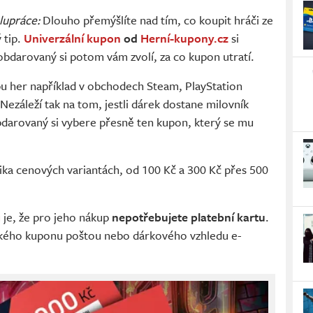
olupráce:
Dlouho přemýšlíte nad tím, co koupit hráči ze
 tip.
Univerzální kupon
od
Herní-kupony.cz
si
bdarovaný si potom vám zvolí, za co kupon utratí.
pu her například v obchodech Steam, PlayStation
Nezáleží tak na tom, jestli dárek dostane milovník
bdarovaný si vybere přesně ten kupon, který se mu
ika cenových variantách, od 100 Kč a 300 Kč přes 500
u
je, že pro jeho nákup
nepotřebujete platební kartu
.
zického kuponu poštou nebo dárkového vzhledu e-