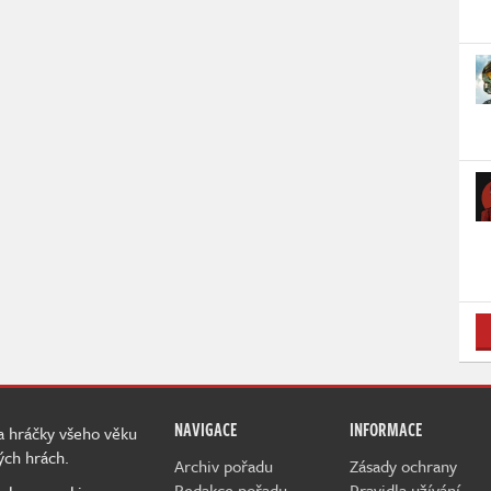
NAVIGACE
INFORMACE
 a hráčky všeho věku
ých hrách.
Archiv pořadu
Zásady ochrany
Redakce pořadu
Pravidla užívání