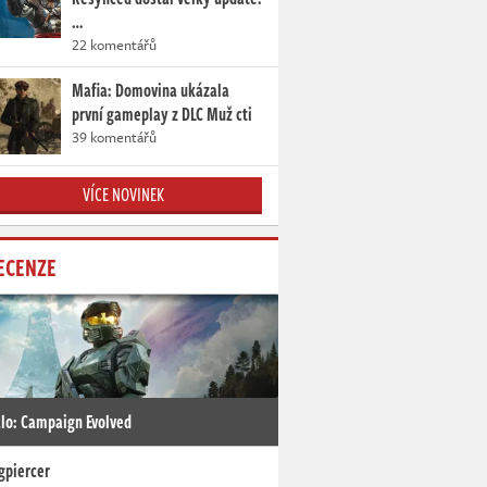
…
22 komentářů
Mafia: Domovina ukázala
první gameplay z DLC Muž cti
39 komentářů
VÍCE NOVINEK
ECENZE
lo: Campaign Evolved
gpiercer