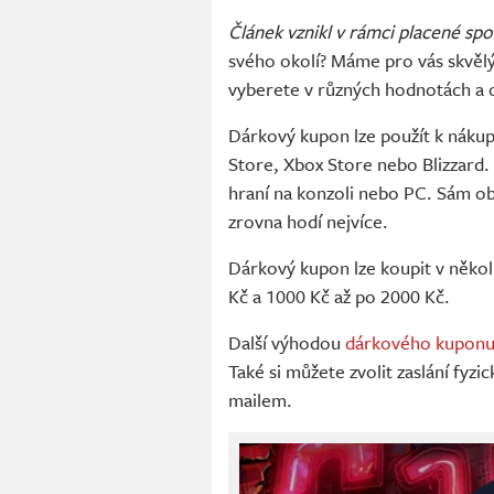
Článek vznikl v rámci placené sp
svého okolí? Máme pro vás skvělý
vyberete v různých hodnotách a o
Dárkový kupon lze použít k náku
Store, Xbox Store nebo Blizzard. 
hraní na konzoli nebo PC. Sám o
zrovna hodí nejvíce.
Dárkový kupon lze koupit v někol
Kč a 1000 Kč až po 2000 Kč.
Další výhodou
dárkového kupon
Také si můžete zvolit zaslání fy
mailem.