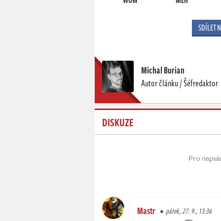
SDÍLET 
Michal Burian
Autor článku / Šéfredaktor
DISKUZE
Pro napsá
Mastr
pátek, 27. 9., 13:36