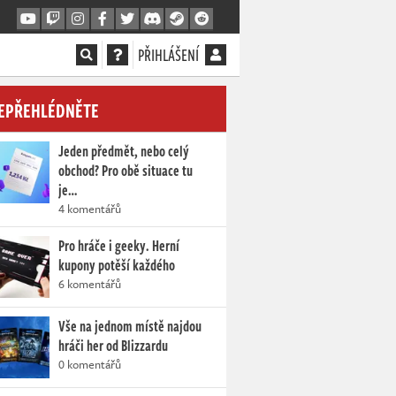
PŘIHLÁŠENÍ
EPŘEHLÉDNĚTE
Jeden předmět, nebo celý
obchod? Pro obě situace tu
je…
4 komentářů
Pro hráče i geeky. Herní
kupony potěší každého
6 komentářů
Vše na jednom místě najdou
hráči her od Blizzardu
0 komentářů