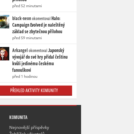
před 52 minutami
black-neon
Halo:
okomentoval
Campaign Evolved je naleštěný
základ se zbytečnou přílohou
před 59 minutami
Arkangel
Japonský
okomentoval
vývojář do své hry přidal češtinu
kvůli jedinému českému
fanouškovi
před 1 hodinou
PŘEHLED AKTIVITY KOMUNITY
KOMUNITA
Nejnovější příspěvky
Žebříček uživatelů