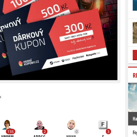
R
k
Ha
135
2
0
3
Fo
HMMM
ARRGG
HAHA
F