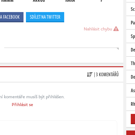
Sc
NA FACEBOOK
SDÍLET NA TWITTER
Pa
Nahlásit chybu
Sp
De
Th
| 3 KOMENTÁŘŮ
Do
As
ní komentáře musíš být přihlášen.
Rh
Přihlásit se