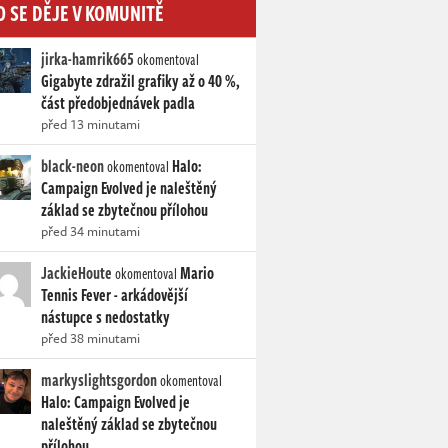
O SE DĚJE V KOMUNITĚ
jirka-hamrik665
okomentoval
Gigabyte zdražil grafiky až o 40 %,
část předobjednávek padla
před 13 minutami
black-neon
Halo:
okomentoval
Campaign Evolved je naleštěný
základ se zbytečnou přílohou
před 34 minutami
JackieHoute
Mario
okomentoval
Tennis Fever - arkádovější
nástupce s nedostatky
před 38 minutami
markyslightsgordon
okomentoval
Halo: Campaign Evolved je
naleštěný základ se zbytečnou
přílohou