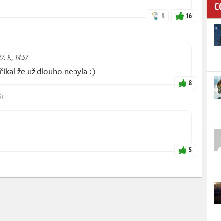
C
1
16
27. 9., 14:57
říkal že už dlouho nebyla :)
8
ět
5