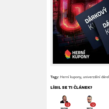
Tagy:
Herní kupony
,
univerzální dáre
LÍBIL SE TI ČLÁNEK?
12
12
WOW
MEH