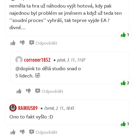
neměla ta hra už náhodou vyjít hotová, kdy pak
najednou byl problém se jménem a když už teda ten
''soudní proces'' vyhráli, tak teprve vyjde EA ?
divné...
1
Odpovědět
corroner1852
pátek, 3. 11., 11:07
@dopink to dělá studio snad o
5 lidech. 🤣
2
Odpovědět
RAMIUS89
čtvrtek, 2. 11., 18:43
Ono to fakt vyšlo :D
1
Odpovědět