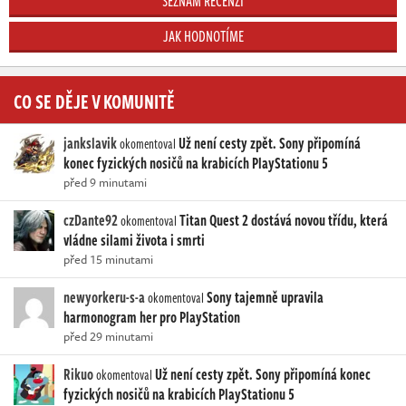
SEZNAM RECENZÍ
JAK HODNOTÍME
CO SE DĚJE V KOMUNITĚ
jankslavik
Už není cesty zpět. Sony připomíná
okomentoval
konec fyzických nosičů na krabicích PlayStationu 5
před 9 minutami
czDante92
Titan Quest 2 dostává novou třídu, která
okomentoval
vládne silami života i smrti
před 15 minutami
newyorkeru-s-a
Sony tajemně upravila
okomentoval
harmonogram her pro PlayStation
před 29 minutami
Rikuo
Už není cesty zpět. Sony připomíná konec
okomentoval
fyzických nosičů na krabicích PlayStationu 5