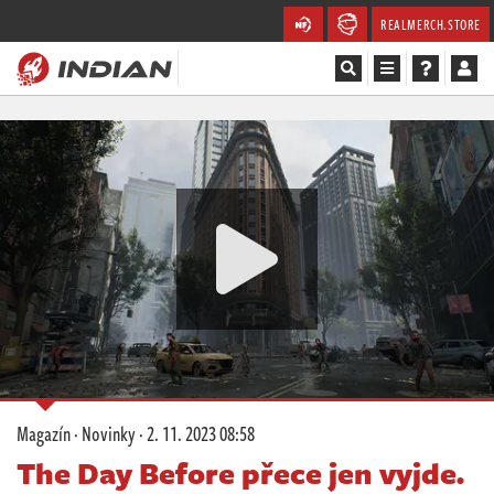
REALMERCH.STORE
Magazín
Recenze
Videa
Soutěže
Databáze
Komunita
Magazín
·
Novinky
·
2. 11. 2023 08:58
Redakce
The Day Before přece jen vyjde.