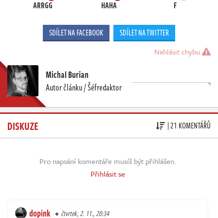
ARRGG
HAHA
F
SDÍLET NA FACEBOOK
SDÍLET NA TWITTER
Nahlásit chybu
Michal Burian
Autor článku / Šéfredaktor
DISKUZE
| 21 KOMENTÁŘŮ
Pro napsání komentáře musíš být přihlášen.
Přihlásit se
dopink
čtvrtek, 2. 11., 20:34