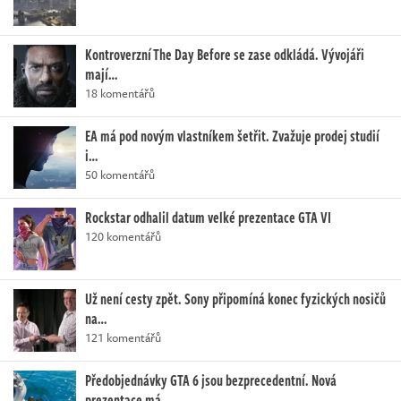
Kontroverzní The Day Before se zase odkládá. Vývojáři
mají…
18 komentářů
EA má pod novým vlastníkem šetřit. Zvažuje prodej studií
i…
50 komentářů
Rockstar odhalil datum velké prezentace GTA VI
120 komentářů
Už není cesty zpět. Sony připomíná konec fyzických nosičů
na…
121 komentářů
Předobjednávky GTA 6 jsou bezprecedentní. Nová
prezentace má…