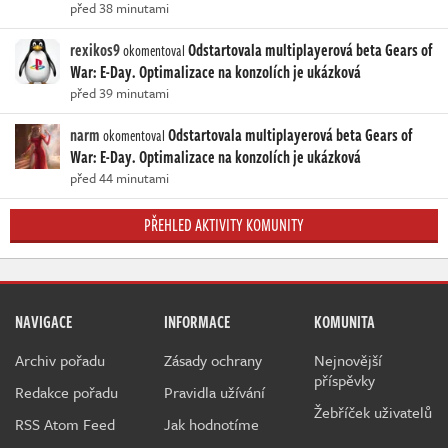
před 38 minutami
rexikos9
Odstartovala multiplayerová beta Gears of
okomentoval
War: E-Day. Optimalizace na konzolích je ukázková
před 39 minutami
narm
Odstartovala multiplayerová beta Gears of
okomentoval
War: E-Day. Optimalizace na konzolích je ukázková
před 44 minutami
PŘEHLED AKTIVITY KOMUNITY
NAVIGACE
INFORMACE
KOMUNITA
Archiv pořadu
Zásady ochrany
Nejnovější
příspěvky
Redakce pořadu
Pravidla užívání
Žebříček uživatelů
RSS Atom Feed
Jak hodnotíme