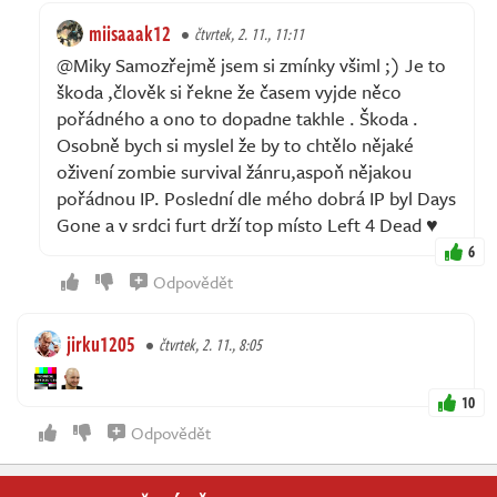
miisaaak12
čtvrtek, 2. 11., 11:11
@Miky Samozřejmě jsem si zmínky všiml ;) Je to
škoda ,člověk si řekne že časem vyjde něco
pořádného a ono to dopadne takhle . Škoda .
Osobně bych si myslel že by to chtělo nějaké
oživení zombie survival žánru,aspoň nějakou
pořádnou IP. Poslední dle mého dobrá IP byl Days
Gone a v srdci furt drží top místo Left 4 Dead ♥️
6
Odpovědět
jirku1205
čtvrtek, 2. 11., 8:05
10
Odpovědět