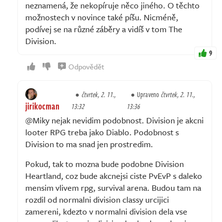
neznamená, že nekopíruje něco jiného. O těchto
možnostech v novince také píšu. Nicméně,
podívej se na různé záběry a vidíš v tom The
Division.
9
Odpovědět
čtvrtek, 2. 11.,
Upraveno
čtvrtek, 2. 11.,
jirikocman
13:32
13:36
@Miky nejak nevidim podobnost. Division je akcni
looter RPG treba jako Diablo. Podobnost s
Division to ma snad jen prostredim.
Pokud, tak to mozna bude podobne Division
Heartland, coz bude akcnejsi ciste PvEvP s daleko
mensim vlivem rpg, survival arena. Budou tam na
rozdil od normalni division classy urcijici
zamereni, kdezto v normalni division dela vse