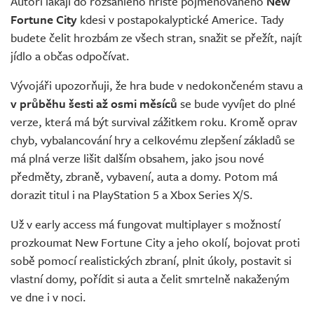
Autoři lákají do rozsáhlého hřiště pojmenovaného
New
Fortune City
kdesi v postapokalyptické Americe. Tady
budete čelit hrozbám ze všech stran, snažit se přežít, najít
jídlo a občas odpočívat.
Vývojáři upozorňuji, že hra bude v nedokončeném stavu a
v průběhu šesti až osmi měsíců
se bude vyvíjet do plné
verze, která má být survival zážitkem roku. Kromě oprav
chyb, vybalancování hry a celkovému zlepšení základů se
má plná verze lišit dalším obsahem, jako jsou nové
předměty, zbraně, vybavení, auta a domy. Potom má
dorazit titul i na PlayStation 5 a Xbox Series X/S.
Už v early access má fungovat multiplayer s možností
prozkoumat New Fortune City a jeho okolí, bojovat proti
sobě pomocí realistických zbraní, plnit úkoly, postavit si
vlastní domy, pořídit si auta a čelit smrtelně nakaženým
ve dne i v noci.