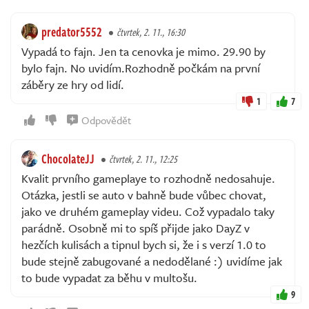
predator5552
čtvrtek, 2. 11., 16:30
Vypadá to fajn. Jen ta cenovka je mimo. 29.90 by
bylo fajn. No uvidím.Rozhodně počkám na první
záběry ze hry od lidí.
1
7
Odpovědět
ChocolateJJ
čtvrtek, 2. 11., 12:25
Kvalit prvního gameplaye to rozhodně nedosahuje.
Otázka, jestli se auto v bahně bude vůbec chovat,
jako ve druhém gameplay videu. Což vypadalo taky
parádně. Osobně mi to spíš přijde jako DayZ v
hezčích kulisách a tipnul bych si, že i s verzí 1.0 to
bude stejně zabugované a nedodělané :) uvidíme jak
to bude vypadat za běhu v multošu.
9