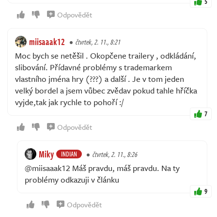
5
Odpovědět
miisaaak12
čtvrtek, 2. 11., 8:21
Moc bych se netěšil . Okopčene trailery , odkládání,
slibování. Přídavné problémy s trademarkem
vlastního jména hry (???) a další . Je v tom jeden
velký bordel a jsem vůbec zvědav pokud tahle hříčka
vyjde,tak jak rychle to pohoří :/
7
Odpovědět
Miky
INDIAN
čtvrtek, 2. 11., 8:26
@miisaaak12 Máš pravdu, máš pravdu. Na ty
problémy odkazuji v článku
9
Odpovědět