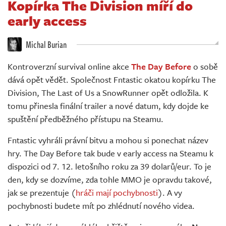
Kopírka The Division míří do
Živě
early access
Michal Burian
Kontroverzní survival online akce
The Day Before
o sobě
dává opět vědět. Společnost Fntastic okatou kopírku The
Division, The Last of Us a SnowRunner opět odložila. K
tomu přinesla finální trailer a nové datum, kdy dojde ke
spuštění předběžného přístupu na Steamu.
Fntastic vyhráli právní bitvu a mohou si ponechat název
hry. The Day Before tak bude v early access na Steamu k
dispozici od 7. 12. letošního roku za 39 dolarů/eur. To je
den, kdy se dozvíme, zda tohle MMO je opravdu takové,
jak se prezentuje (
hráči mají pochybnosti
). A vy
pochybnosti budete mít po zhlédnutí nového videa.