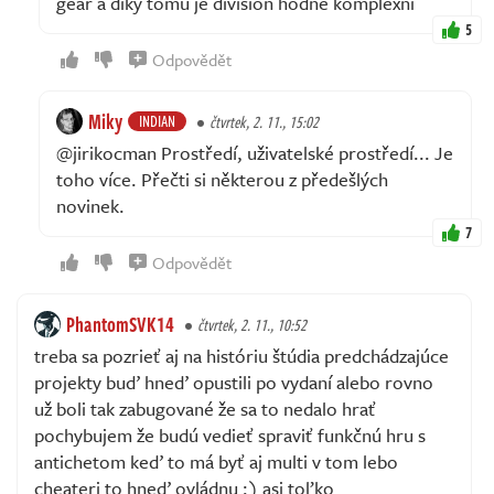
gear a diky tomu je division hodne komplexni
5
Odpovědět
Miky
INDIAN
čtvrtek, 2. 11., 15:02
@jirikocman Prostředí, uživatelské prostředí... Je
toho více. Přečti si některou z předešlých
novinek.
7
Odpovědět
PhantomSVK14
čtvrtek, 2. 11., 10:52
treba sa pozrieť aj na históriu štúdia predchádzajúce
projekty buď hneď opustili po vydaní alebo rovno
už boli tak zabugované že sa to nedalo hrať
pochybujem že budú vedieť spraviť funkčnú hru s
antichetom keď to má byť aj multi v tom lebo
cheateri to hneď ovládnu :) asi toľko