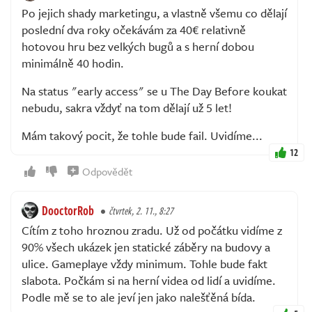
Po jejich shady marketingu, a vlastně všemu co dělají
poslední dva roky očekávám za 40€ relativně
hotovou hru bez velkých bugů a s herní dobou
minimálně 40 hodin.
Na status "early access" se u The Day Before koukat
nebudu, sakra vždyť na tom dělají už 5 let!
Mám takový pocit, že tohle bude fail. Uvidíme...
12
Odpovědět
DooctorRob
čtvrtek, 2. 11., 8:27
Cítím z toho hroznou zradu. Už od počátku vidíme z
90% všech ukázek jen statické záběry na budovy a
ulice. Gameplaye vždy minimum. Tohle bude fakt
slabota. Počkám si na herní videa od lidí a uvidíme.
Podle mě se to ale jeví jen jako nalešťěná bída.