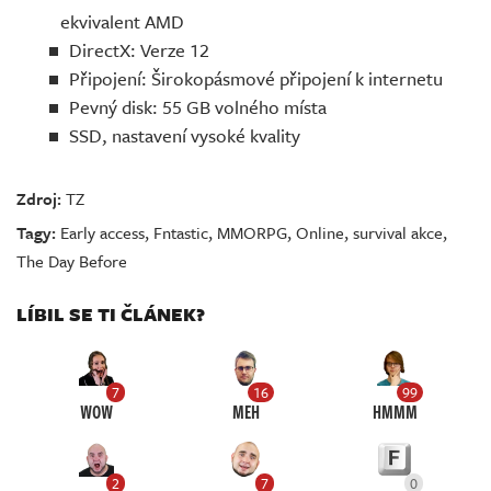
ekvivalent AMD
DirectX: Verze 12
Připojení: Širokopásmové připojení k internetu
Pevný disk: 55 GB volného místa
SSD, nastavení vysoké kvality
Zdroj:
TZ
Tagy:
Early access
,
Fntastic
,
MMORPG
,
Online
,
survival akce
,
The Day Before
LÍBIL SE TI ČLÁNEK?
7
16
99
WOW
MEH
HMMM
2
7
0