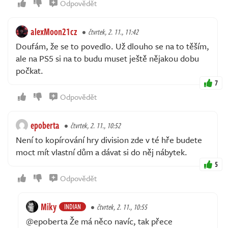
Odpovědět
alexMoon21cz
čtvrtek, 2. 11., 11:42
Doufám, že se to povedlo. Už dlouho se na to těším,
ale na PS5 si na to budu muset ještě nějakou dobu
počkat.
7
Odpovědět
epoberta
čtvrtek, 2. 11., 10:52
Není to kopírování hry division zde v té hře budete
moct mít vlastní dům a dávat si do něj nábytek.
5
Odpovědět
Miky
INDIAN
čtvrtek, 2. 11., 10:55
@epoberta Že má něco navíc, tak přece