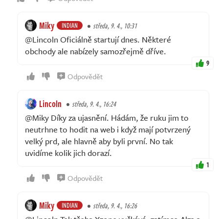
Miky
INDIAN
středa, 9. 4., 10:31
@Lincoln Oficiálně startují dnes. Některé
obchody ale nabízely samozřejmě dříve.
9
Odpovědět
Lincoln
středa, 9. 4., 16:24
@Miky Díky za ujasnění. Hádám, že ruku jim to
neutrhne to hodit na web i když mají potvrzený
velký prd, ale hlavně aby byli první. No tak
uvidíme kolik jich dorazí.
1
Odpovědět
Miky
INDIAN
středa, 9. 4., 16:26