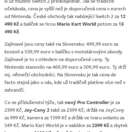
si už můžete Switch 2 předobjednat. Jak se tradičně
očekávala, cena je vyšší než je doporučená cena v eurech
od Nintenda. České obchody tak nabízející Switch 2 za
12
490 Kč
a balíček se hrou
Mario Kart World
potom za
13
490 Kč
.
Zajímavé jsou ceny také na Slovensku: 499,99 euro za
konzoli a 539,99 euro v balíčku s motokárovými závody.
Zajímavé je to s ohledem na doporučené ceny. Ty
Nintendo stanovilo na 469,99 euro a 509,99 euro. Ty drží
mj. němečtí obchodníci. Na Slovensku je tak cena de
facto stejná jako u nás, kde už tradičně platíme více než v
zahraničí.
Co se příslušenství týče, tak
nový Pro Controller
je za
2399 Kč,
Joy-Cony 2
také za 2399 Kč, držák na JoyCony
za 999 Kč, kamera za 1599 Kč a držák ve tvaru volantu za
549 Kč. Mario Kart World je v nabídce za
2399 Kč
a zbytek