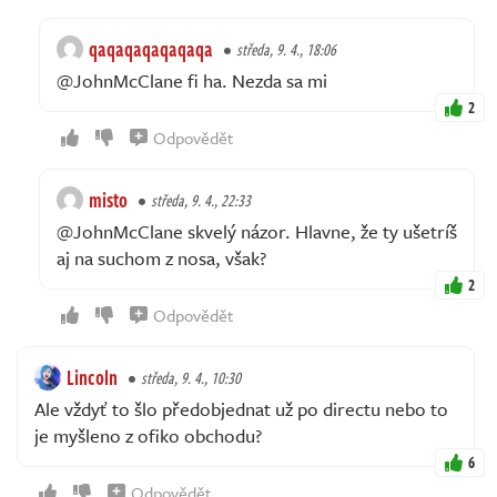
qaqaqaqaqaqaqa
středa, 9. 4., 18:06
@JohnMcClane fi ha. Nezda sa mi
2
Odpovědět
misto
středa, 9. 4., 22:33
@JohnMcClane skvelý názor. Hlavne, že ty ušetríš
aj na suchom z nosa, však?
2
Odpovědět
Lincoln
středa, 9. 4., 10:30
Ale vždyť to šlo předobjednat už po directu nebo to
je myšleno z ofiko obchodu?
6
Odpovědět