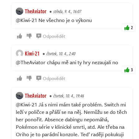
TheAviator
středa, 9. 4., 16:07
@Kiwi-21 Ne všechno je o výkonu
2
Odpovědět
Kiwi-21
čtvrtek, 10. 4., 2:40
@TheAviator chápu mě ani ty hry nezaujali no
3
Odpovědět
TheAviator
čtvrtek, 10. 4., 19:46
@Kiwi-21 Já s nimi mám také problém. Switch mi
leží v poličce a přáší se na něj. Nemůžu se do těch
her ponořit. Absence dabingu nepomáhá,
Pokémon série v klinické smrti, atd. Ale třeba na
Oriho je to parádní konzole. Teď raději pokukuji