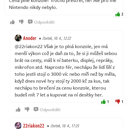
Cena plné konzole? Trochu přestřel, ne? Ale pro mě
Nintendo nikdy nebylo.
2
Odpovědět
Anoder
čtvrtek, 10. 4., 12:22
@22riakon22 Však je to plná konzole, jen má
menší výkon což je daň za to, že si ji můžeš sebou
brát na cesty, máš k ní baterku, displej, repráky,
mikrofon atd. Naprosto fér, nechápu že lidí šílí z
toho jestli stojí o 3000 víc nebo míň než by měla,
když dnes nové hry stojí ty 2000 kč za kus, tak
nechápu to brečení za cenu konzole, kterou
budeš mít 7 let a kupovat na ní desítky her.
1
1
Odpovědět
22riakon22
čtvrtek, 10. 4., 17:25