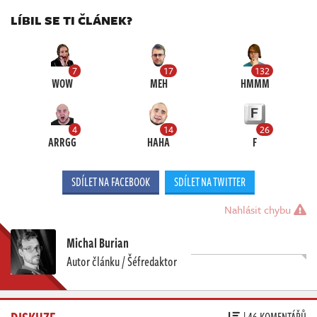
LÍBIL SE TI ČLÁNEK?
7
17
132
WOW
MEH
HMMM
4
14
26
ARRGG
HAHA
F
SDÍLET NA FACEBOOK
SDÍLET NA TWITTER
Nahlásit chybu
Michal Burian
Autor článku / Šéfredaktor
DISKUZE