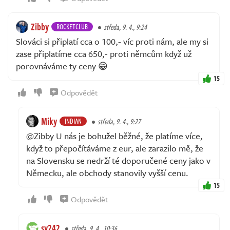
Zibby
ROCKETCLUB
středa, 9. 4., 9:24
Slováci si připlatí cca o 100,- víc proti nám, ale my si
zase připlatíme cca 650,- proti němcům když už
porovnáváme ty ceny 😁
15
Odpovědět
Miky
INDIAN
středa, 9. 4., 9:27
@Zibby U nás je bohužel běžné, že platíme více,
když to přepočítáváme z eur, ale zarazilo mě, že
na Slovensku se nedrží té doporučené ceny jako v
Německu, ale obchody stanovily vyšší cenu.
15
Odpovědět
sy242
středa, 9. 4., 10:36