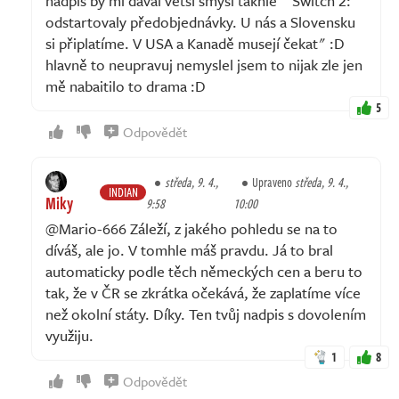
nadpis by mi dával větší smysl takhle " Switch 2:
odstartovaly předobjednávky. U nás a Slovensku
si připlatíme. V USA a Kanadě musejí čekat" :D
hlavně to neupravuj nemyslel jsem to nijak zle jen
mě nabaitilo to drama :D
5
Odpovědět
středa, 9. 4.,
Upraveno
středa, 9. 4.,
INDIAN
Miky
9:58
10:00
@Mario-666 Záleží, z jakého pohledu se na to
díváš, ale jo. V tomhle máš pravdu. Já to bral
automaticky podle těch německých cen a beru to
tak, že v ČR se zkrátka očekává, že zaplatíme více
než okolní státy. Díky. Ten tvůj nadpis s dovolením
využiju.
1
8
Odpovědět