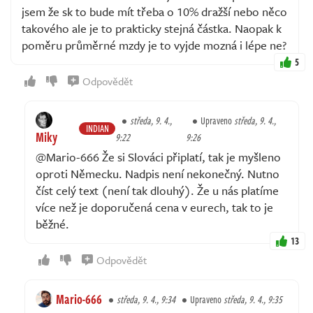
jsem že sk to bude mít třeba o 10% dražší nebo něco
takového ale je to prakticky stejná částka. Naopak k
poměru průměrné mzdy je to vyjde mozná i lépe ne?
5
Odpovědět
středa, 9. 4.,
Upraveno
středa, 9. 4.,
INDIAN
Miky
9:22
9:26
@Mario-666 Že si Slováci připlatí, tak je myšleno
oproti Německu. Nadpis není nekonečný. Nutno
číst celý text (není tak dlouhý). Že u nás platíme
více než je doporučená cena v eurech, tak to je
běžné.
13
Odpovědět
Mario-666
středa, 9. 4., 9:34
Upraveno
středa, 9. 4., 9:35