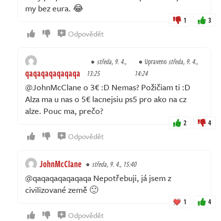
my bez eura. 😂
1
3
Odpovědět
středa, 9. 4.,
Upraveno
středa, 9. 4.,
qaqaqaqaqaqaqa
13:25
14:24
@JohnMcClane o 3€ :D Nemas? Požičiam ti :D
Alza ma u nas o 5€ lacnejsiu ps5 pro ako na cz
alze. Pouc ma, prečo?
2
4
Odpovědět
JohnMcClane
středa, 9. 4., 15:40
@qaqaqaqaqaqaqa Nepotřebuji, já jsem z
civilizované země 🙂
1
4
Odpovědět