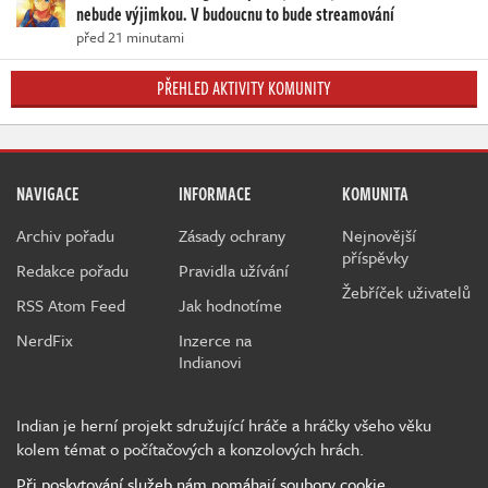
nebude výjimkou. V budoucnu to bude streamování
před 21 minutami
PŘEHLED AKTIVITY KOMUNITY
NAVIGACE
INFORMACE
KOMUNITA
Archiv pořadu
Zásady ochrany
Nejnovější
příspěvky
Redakce pořadu
Pravidla užívání
Žebříček uživatelů
RSS Atom Feed
Jak hodnotíme
NerdFix
Inzerce na
Indianovi
Indian je herní projekt sdružující hráče a hráčky všeho věku
kolem témat o počítačových a konzolových hrách.
Při poskytování služeb nám pomáhají soubory cookie.