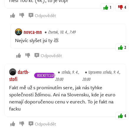
rieši 100 kč (4€), to je vtip?
1
4
Odpovědět
novca-mn
čtvrtek, 10. 4., 7:49
Nejvíc slyšet jsi ty 💩
2
Odpovědět
darth-
středa, 9. 4.,
Upraveno
středa, 9. 4.,
ROCKETCLUB
stofi
20:00
20:00
Fakt mě už s prominutím sere, jak nás tyhke
společnosti ždímou. Ani na Slovensku, kde je euro
nemají doporučenou cenu v eurech. To je fakt na
facku
4
Odpovědět