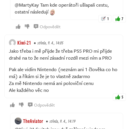
@MartyKay Tam kde operátoři ušlapali cestu,
ostatní následují
1
7
Odpovědět
Kiwi-21
středa, 9. 4., 14:05
Jako třeba i mě přijde že třeba PS5 PRO mi přijde
drahé na to že není zásadní rozdíl mezi ním a PRO
Pak ale vidím Nintendo (neznám ani 1 člověka co ho
má) a říkám si že je to vlastně zadarmo
Za mě Nintendo nemá ani poloviční cenu
Ale každého věc no
5
Odpovědět
TheAviator
středa, 9. 4., 14:19