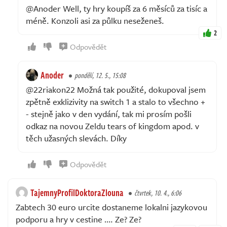
@Anoder Well, ty hry koupíš za 6 měsíců za tisíc a
méně. Konzoli asi za půlku neseženeš.
2
Odpovědět
Anoder
pondělí, 12. 5., 15:08
@22riakon22 Možná tak použité, dokupoval jsem
zpětně exklizivity na switch 1 a stalo to všechno +
- stejně jako v den vydání, tak mi prosím pošli
odkaz na novou Zeldu tears of kingdom apod. v
těch užasných slevách. Díky
Odpovědět
TajemnyProfilDoktoraZlouna
čtvrtek, 10. 4., 6:06
Zabtech 30 euro urcite dostaneme lokalni jazykovou
podporu a hry v cestine …. Ze? Ze?