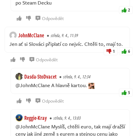
po Steam Decku
2
Odpovědět
JohnMcClane
středa, 9. 4., 11:39
Jen ať si Slováci připlatí co nejvíc. Chtěli to, mají to.
1
6
Odpovědět
Dasda-StoDvacet
středa, 9. 4., 12:34
@JohnMcClane A hlavně kartou.
5
Odpovědět
Reggie-Kray
středa, 9. 4., 13:03
@JohnMcClane Myslíš, chtěli euro, tak mají dražší
ceny jak jiné země s eurem a stejnou cenu jako