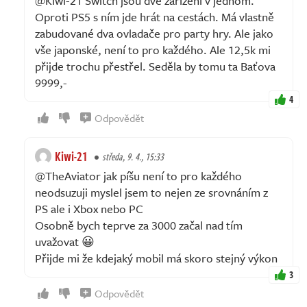
@Kiwi-21 Switch jsou dvě zařízení v jednom.
Oproti PS5 s ním jde hrát na cestách. Má vlastně
zabudované dva ovladače pro party hry. Ale jako
vše japonské, není to pro každého. Ale 12,5k mi
přijde trochu přestřel. Seděla by tomu ta Baťova
9999,-
4
Odpovědět
Kiwi-21
středa, 9. 4., 15:33
@TheAviator jak píšu není to pro každého
neodsuzuji myslel jsem to nejen ze srovnáním z
PS ale i Xbox nebo PC
Osobně bych teprve za 3000 začal nad tím
uvažovat 😀
Přijde mi že kdejaký mobil má skoro stejný výkon
3
Odpovědět