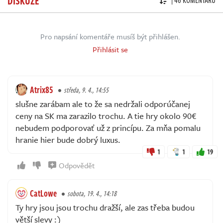
| 46 KOMENTÁŘŮ
Pro napsání komentáře musíš být přihlášen.
Přihlásit se
Atrix85
středa, 9. 4., 14:55
slušne zarábam ale to že sa nedržali odporúčanej
ceny na SK ma zarazilo trochu. A tie hry okolo 90€
nebudem podporovať už z princípu. Za mňa pomalu
hranie hier bude dobrý luxus.
1
1
19
Odpovědět
CatLowe
sobota, 19. 4., 14:18
Ty hry jsou jsou trochu dražší, ale zas třeba budou
větší slevy :)