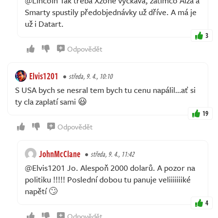
@Lincoln Tak třeba Xzone vyčkává, zatímco Alza a
Smarty spustily předobjednávky už dříve. A má je
už i Datart.
3
Odpovědět
Elvis1201
středa, 9. 4., 10:10
S USA bych se nesral tem bych tu cenu napálil…ať si
ty cla zaplatí sami 😃
19
Odpovědět
JohnMcClane
středa, 9. 4., 11:42
@Elvis1201 Jo. Alespoň 2000 dolarů. A pozor na
politiku !!!!! Poslední dobou tu panuje veliiiiiiiké
napětí 🙄
4
Odpovědět