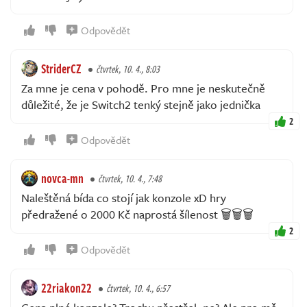
Odpovědět
StriderCZ
čtvrtek, 10. 4., 8:03
Za mne je cena v pohodě. Pro mne je neskutečně
důležité, že je Switch2 tenký stejně jako jednička
2
Odpovědět
novca-mn
čtvrtek, 10. 4., 7:48
Naleštěná bída co stojí jak konzole xD hry
předražené o 2000 Kč naprostá šílenost 🗑️🗑️🗑️
2
Odpovědět
22riakon22
čtvrtek, 10. 4., 6:57