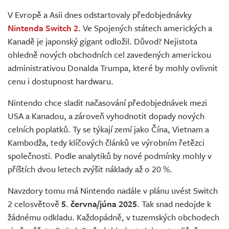
Živě
V Evropě a Asii dnes odstartovaly předobjednávky
Nintenda Switch 2
. Ve Spojených státech amerických a
Kanadě je japonský gigant odložil. Důvod? Nejistota
ohledně nových obchodních cel zavedených americkou
administrativou Donalda Trumpa, které by mohly ovlivnit
cenu i dostupnost hardwaru.
Nintendo chce sladit načasování předobjednávek mezi
USA a Kanadou, a zároveň vyhodnotit dopady nových
celních poplatků. Ty se týkají zemí jako Čína, Vietnam a
Kambodža, tedy klíčových článků ve výrobním řetězci
společnosti. Podle analytiků by nové podmínky mohly v
příštích dvou letech zvýšit náklady až o 20 %.
Navzdory tomu má Nintendo nadále v plánu uvést Switch
2 celosvětově
5. června/júna 2025
. Tak snad nedojde k
žádnému odkladu. Každopádně, v tuzemských obchodech