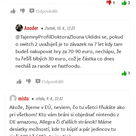
1
2
Odpovědět
Anoder
čtvrtek, 10. 4., 12:25
@TajemnyProfilDoktoraZlouna Uklidni se, pokud
o switch 2 uvažuješ je to závazek na 7 let kdy tam
budeš nakupovat hry za 70-90 euro, nechápu, že
tu řešíš blbých 30 euro, což je částka co dnes
necháš za rande ve fastfoodu.
1
Odpovědět
misto
středa, 9. 4., 22:32
Akože, žijeme v EÚ, neviem, čo tu všetci fňukáte ako
pri všetkom? Kto vám bráni si objednať nintendo z
DE amazonu, Allegra či ďalších stránok? Máme
desiatky možností, kde to kúpiť a pár jedincov tu