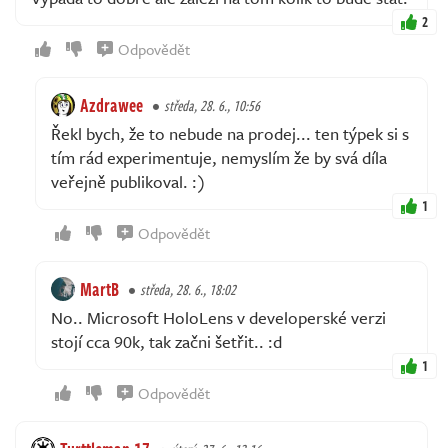
2
Odpovědět
Azdrawee
středa, 28. 6., 10:56
Řekl bych, že to nebude na prodej... ten týpek si s
tím rád experimentuje, nemyslím že by svá díla
veřejně publikoval. :)
1
Odpovědět
MartB
středa, 28. 6., 18:02
No.. Microsoft HoloLens v developerské verzi
stojí cca 90k, tak začni šetřit.. :d
1
Odpovědět