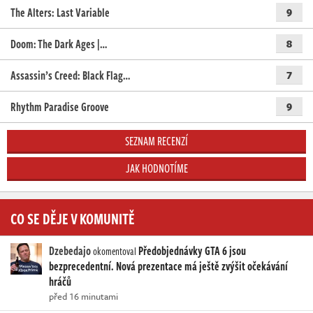
The Alters: Last Variable
9
Doom: The Dark Ages |…
8
Assassin’s Creed: Black Flag…
7
Rhythm Paradise Groove
9
SEZNAM RECENZÍ
JAK HODNOTÍME
CO SE DĚJE V KOMUNITĚ
Dzebedajo
Předobjednávky GTA 6 jsou
okomentoval
bezprecedentní. Nová prezentace má ještě zvýšit očekávání
hráčů
před 16 minutami