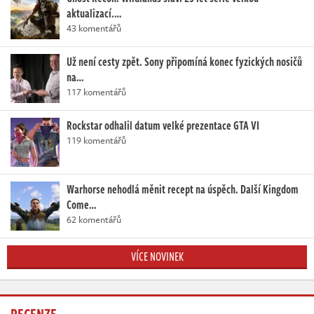
aktualizací.…
43 komentářů
Už není cesty zpět. Sony připomíná konec fyzických nosičů
na…
117 komentářů
Rockstar odhalil datum velké prezentace GTA VI
119 komentářů
Warhorse nehodlá měnit recept na úspěch. Další Kingdom
Come…
62 komentářů
VÍCE NOVINEK
RECENZE