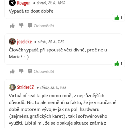
Roagon
čtvrtek, 29. 6., 18:30
Vypadá to dost dobře
1
Odpovědět
joseleke
středa, 28. 6., 7:23
Člověk vypadá při spoustě věcí divně, proč ne u
Maria? :-)
1
Odpovědět
StriderCZ
středa, 28. 6., 5:25
Virtuální realita jde mimo mně, z nejrůznějších
důvodů. Nic to ale nemění na faktu, že je v současné
době motorem vývoje- jak na poli hardwaru
(zejména grafických karet), tak i softwérového
využití. Líbí si mi, že se opakuje situace známá z