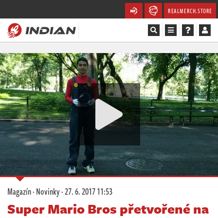
REALMERCH.STORE
Magazín
Recenze
Videa
Soutěže
Databáze
Komunita
Magazín
·
Novinky
·
27. 6. 2017 11:53
Redakce
Super Mario Bros přetvořené na