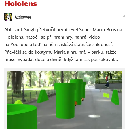
Hololens
Živě
Azdrawee
Abhishek Singh přetvořil první level Super Mario Bros na
Hololens, natočil se při hraní hry, nahrál video
na YouTube a teď na něm získává statisíce zhlédnutí.
Převlékl se do kostýmu Maria a hru hrál v parku, takže
musel vypadat docela divně, když tam tak poskakoval...