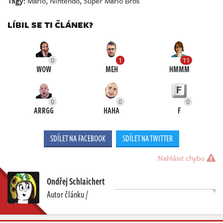
Tagy:
Mario
,
Nintendo
,
Super Mario Bros
LÍBIL SE TI ČLÁNEK?
0
1
11
WOW
MEH
HMMM
0
0
0
ARRGG
HAHA
F
SDÍLET NA FACEBOOK
SDÍLET NA TWITTER
Nahlásit chybu
Ondřej Schlaichert
Autor článku /