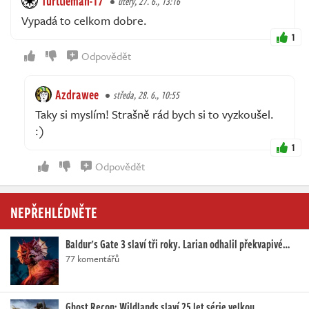
Turttleman-17
úterý, 27. 6., 13:16
Vypadá to celkom dobre.
1
Odpovědět
Azdrawee
středa, 28. 6., 10:55
Taky si myslím! Strašně rád bych si to vyzkoušel.
:)
1
Odpovědět
NEPŘEHLÉDNĚTE
Baldur's Gate 3 slaví tři roky. Larian odhalil překvapivé…
77 komentářů
Ghost Recon: Wildlands slaví 25 let série velkou