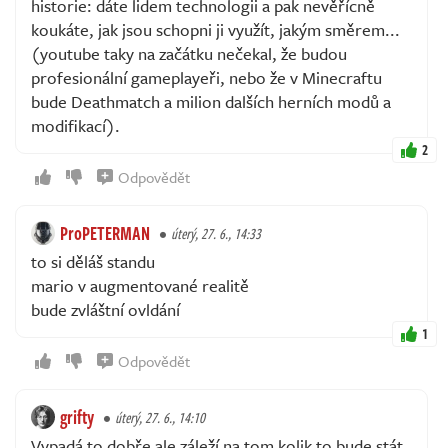
historie: dáte lidem technologii a pak nevěřícně
koukáte, jak jsou schopni ji využít, jakým směrem...
(youtube taky na začátku nečekal, že budou
profesionální gameplayeři, nebo že v Minecraftu
bude Deathmatch a milion dalších herních modů a
modifikací).
2
Odpovědět
ProPETERMAN
úterý, 27. 6., 14:33
to si děláš standu
mario v augmentované realitě
bude zvláštní ovldání
1
Odpovědět
grifty
úterý, 27. 6., 14:10
Vypadá to dobře ale záleží na tom kolik to bude stát.