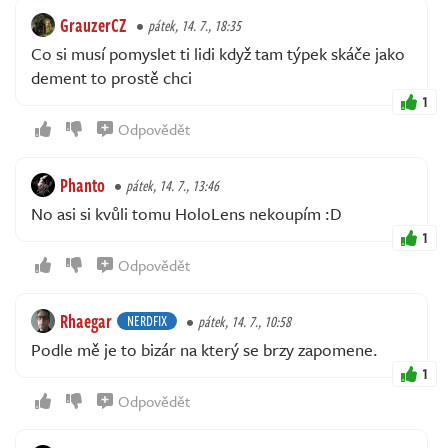
GrauzerCZ
pátek, 14. 7., 18:35
Co si musí pomyslet ti lidi když tam týpek skáče jako
dement to prostě chci
1
Odpovědět
Phanto
pátek, 14. 7., 13:46
No asi si kvůli tomu HoloLens nekoupím :D
1
Odpovědět
Rhaegar
NERDFIX
pátek, 14. 7., 10:58
Podle mě je to bizár na který se brzy zapomene.
1
Odpovědět