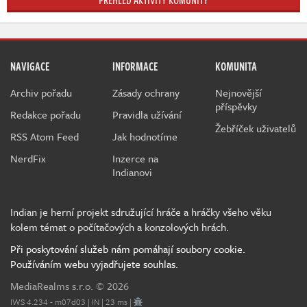
PŘEHLED AKTIVITY KOMUNITY
NAVIGACE
INFORMACE
KOMUNITA
Archiv pořadu
Zásady ochrany
Nejnovější
příspěvky
Redakce pořadu
Pravidla užívání
Žebříček uživatelů
RSS Atom Feed
Jak hodnotíme
NerdFix
Inzerce na
Indianovi
Indian je herní projekt sdružující hráče a hráčky všeho věku
kolem témat o počítačových a konzolových hrách.
Při poskytování služeb nám pomáhají soubory cookie.
Používáním webu vyjadřujete souhlas.
MediaRealms s.r.o.
© 2026
IWS 4.234 - m07d03 | IN | 23 ms |