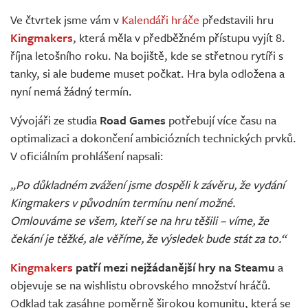
Živě
Ve čtvrtek jsme vám v
Kalendáři hráče
představili hru
Kingmakers
, která měla v předběžném přístupu vyjít 8.
října letošního roku. Na bojiště, kde se střetnou rytíři s
tanky, si ale budeme muset počkat. Hra byla odložena a
nyní nemá žádný termín.
Vývojáři ze studia
Road Games
potřebují více času na
optimalizaci a dokončení ambiciózních technických prvků.
V oficiálním prohlášení napsali:
„Po důkladném zvážení jsme dospěli k závěru, že vydání
Kingmakers v původním termínu není možné.
Omlouváme se všem, kteří se na hru těšili – víme, že
čekání je těžké, ale věříme, že výsledek bude stát za to.“
Kingmakers
patří mezi nejžádanější hry na Steamu
a
objevuje se na wishlistu obrovského množství hráčů.
Odklad tak zasáhne poměrně širokou komunitu, která se