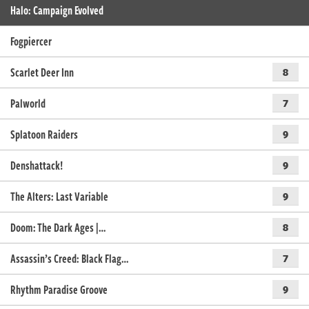
Halo: Campaign Evolved
Fogpiercer
Scarlet Deer Inn
8
Palworld
7
Splatoon Raiders
9
Denshattack!
9
The Alters: Last Variable
9
Doom: The Dark Ages |…
8
Assassin’s Creed: Black Flag…
7
Rhythm Paradise Groove
9