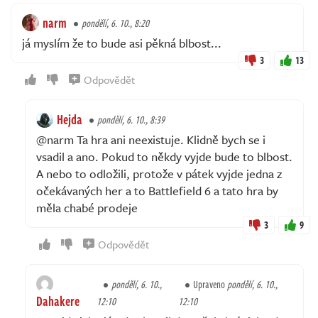
narm
pondělí, 6. 10., 8:20
já myslím že to bude asi pěkná blbost...
3
13
Odpovědět
Hejda
pondělí, 6. 10., 8:39
@narm Ta hra ani neexistuje. Klidně bych se i
vsadil a ano. Pokud to někdy vyjde bude to blbost.
A nebo to odložili, protože v pátek vyjde jedna z
očekávaných her a to Battlefield 6 a tato hra by
měla chabé prodeje
3
9
Odpovědět
pondělí, 6. 10.,
Upraveno
pondělí, 6. 10.,
Dahakere
12:10
12:10