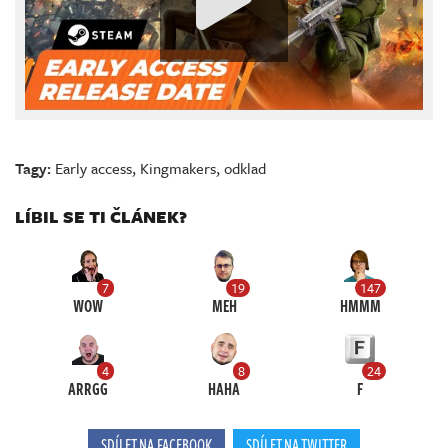
Tagy:
Early access
,
Kingmakers
,
odklad
LÍBIL SE TI ČLÁNEK?
7
19
147
WOW
MEH
HMMM
4
8
24
ARRGG
HAHA
F
SDÍLET NA FACEBOOK
SDÍLET NA TWITTER