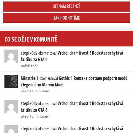
SEZNAM RECENZÍ
JAK HODNOTÍME
CO SE DĚJE V KOMUNITĚ
stepik0dv
Vrchol chamtivosti? Rockstar schytává
okomentoval
kritiku za GTA 6
právě teď
Minstriel1
Gothic 1 Remake dostane podporu modů
okomentoval
i legendární Marvin Mode
před 11 minutami
stepik0dv
Vrchol chamtivosti? Rockstar schytává
okomentoval
kritiku za GTA 6
před 15 minutami
stepik0dv
Vrchol chamtivosti? Rockstar schytává
okomentoval