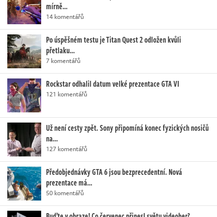
mírně…
14 komentářů
Po úspěšném testu je Titan Quest 2 odložen kvůli
přetlaku…
7 komentářů
Rockstar odhalil datum velké prezentace GTA VI
121 komentářů
Už není cesty zpět. Sony připomíná konec fyzických nosičů
na…
127 komentářů
Předobjednávky GTA 6 jsou bezprecedentní. Nová
prezentace má…
50 komentářů
Buďte v obraze! Co červenec přinesl světu videoher?