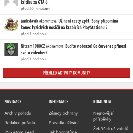
kritiku za GTA 6
před 20 minutami
jankslavik
Už není cesty zpět. Sony připomíná
okomentoval
konec fyzických nosičů na krabicích PlayStationu 5
před 1 hodinou
Nitram1980CZ
Buďte v obraze! Co červenec přinesl
okomentoval
světu videoher?
před 1 hodinou
PŘEHLED AKTIVITY KOMUNITY
NAVIGACE
INFORMACE
KOMUNITA
Archiv pořadu
Zásady ochrany
Nejnovější
příspěvky
Redakce pořadu
Pravidla užívání
Žebříček uživatelů
RSS Atom Feed
Jak hodnotíme