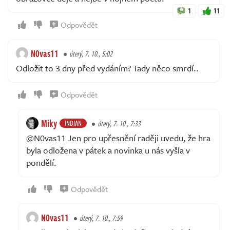
1
11
Odpovědět
N0vas11
úterý, 7. 10., 5:02
Odložit to 3 dny před vydáním? Tady něco smrdí..
Odpovědět
Miky
INDIAN
úterý, 7. 10., 7:33
@N0vas11 Jen pro upřesnění raději uvedu, že hra
byla odložena v pátek a novinka u nás vyšla v
pondělí.
Odpovědět
N0vas11
úterý, 7. 10., 7:59