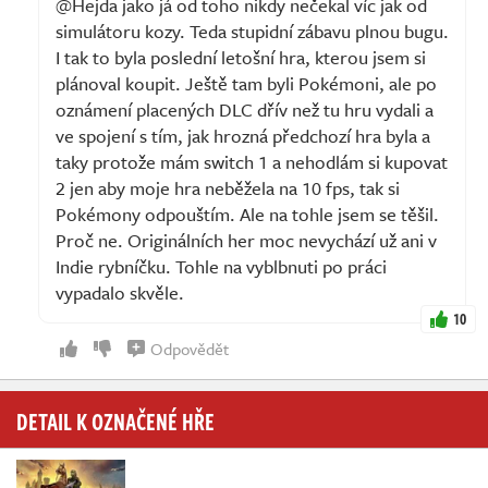
@Hejda jako já od toho nikdy nečekal víc jak od
simulátoru kozy. Teda stupidní zábavu plnou bugu.
I tak to byla poslední letošní hra, kterou jsem si
plánoval koupit. Ještě tam byli Pokémoni, ale po
oznámení placených DLC dřív než tu hru vydali a
ve spojení s tím, jak hrozná předchozí hra byla a
taky protože mám switch 1 a nehodlám si kupovat
2 jen aby moje hra neběžela na 10 fps, tak si
Pokémony odpouštím. Ale na tohle jsem se těšil.
Proč ne. Originálních her moc nevychází už ani v
Indie rybníčku. Tohle na vyblbnuti po práci
vypadalo skvěle.
10
Odpovědět
DETAIL K OZNAČENÉ HŘE