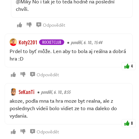
@Miky No i tak je to teda hodně na poslední
chvíli.
Odpovědět
Koty2201
ROCKETCLUB
pondělí, 6. 10., 15:44
Prdel to byť môže. Len aby to bola aj reálna a dobrá
hra :D
4
Odpovědět
SvKanTi
pondělí, 6. 10., 8:55
akoze, podla mna ta hra moze byt realna, ale z
poslednych videii bolo vidiet ze to ma daleko do
vydania.
8
Odpovědět