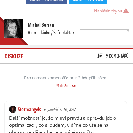
Nahlásit chybu
Michal Burian
Autor článku / Šéfredaktor
DISKUZE
| 9 KOMENTÁŘŮ
Pro napsání komentáře musíš být přihlášen.
Přihlásit se
Stormangels
pondělí, 6. 10., 8:57
Další možností je, že mluví pravdu a opravdu jde o
optimalizaci , co si budem, vidíme co vše se na
obrazovce děje a hejbe v hojném počtu.