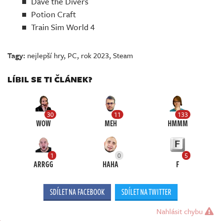
Dave the Divers
Potion Craft
Train Sim World 4
Tagy:
nejlepší hry
,
PC
,
rok 2023
,
Steam
LÍBIL SE TI ČLÁNEK?
30
11
133
WOW
MEH
HMMM
1
0
5
ARRGG
HAHA
F
SDÍLET NA FACEBOOK
SDÍLET NA TWITTER
Nahlásit chybu