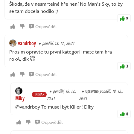
Škoda, že v nesmrtelné hře není No Man's Sky, to by
se tam docela hodilo :/
9
Odpovědět
vandrboy
pondělí, 18. 12., 20:24
Prosim opravte tu prvni kategorii mate tam hra
rokA, dik 😇
3
Odpovědět
pondělí, 18. 12.,
Upraveno
pondělí, 18. 12.,
INDIAN
Miky
20:31
20:31
@vandrboy To musel být Killer! Díky
8
Odpovědět