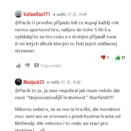
ValiantFan771
neděle, 17. 12., 15:49
@Pacik U prvního případu lidi co kupují každý rok
novou sportovní hru, nalijou do toho 5 litrů a
vykládají to za hru roku a v druhým případě tuna
8-mi letých děcek kterým to řekl jejich oblíbenej
streamer.
1
21
Odpovědět
Manjack33
neděle, 17. 12., 15:56
@Pacik to jo, ja zase nepobral jak muze nekdo dat
mezi "Nejinovativnější hratelnost" Starfield??!!
Nikomu neberu, ze se mu ta hra libi, ale inovativni
moc neni ani ve srovnani s predchozima hrama od
Bethesdy. Ale nekomu i to malo asi staci pro
nominaci...