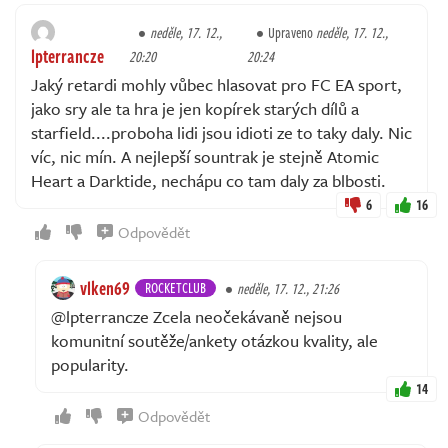
neděle, 17. 12.,
Upraveno
neděle, 17. 12.,
lpterrancze
20:20
20:24
Jaký retardi mohly vůbec hlasovat pro FC EA sport,
jako sry ale ta hra je jen kopírek starých dílů a
starfield....proboha lidi jsou idioti ze to taky daly. Nic
víc, nic mín. A nejlepší sountrak je stejně Atomic
Heart a Darktide, nechápu co tam daly za blbosti.
6
16
Odpovědět
vlken69
ROCKETCLUB
neděle, 17. 12., 21:26
@lpterrancze Zcela neočekávaně nejsou
komunitní soutěže/ankety otázkou kvality, ale
popularity.
14
Odpovědět