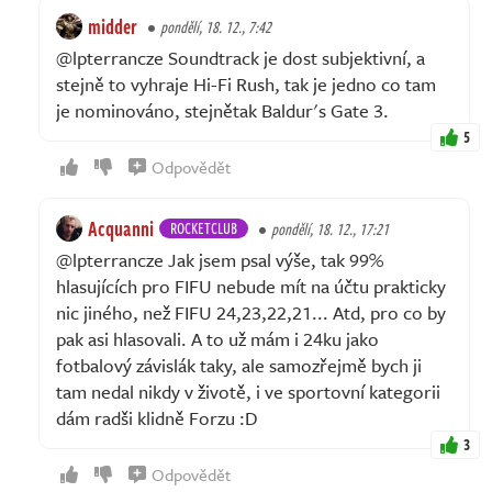
midder
pondělí, 18. 12., 7:42
@lpterrancze Soundtrack je dost subjektivní, a
stejně to vyhraje Hi-Fi Rush, tak je jedno co tam
je nominováno, stejnětak Baldur's Gate 3.
5
Odpovědět
Acquanni
ROCKETCLUB
pondělí, 18. 12., 17:21
@lpterrancze Jak jsem psal výše, tak 99%
hlasujících pro FIFU nebude mít na účtu prakticky
nic jiného, než FIFU 24,23,22,21... Atd, pro co by
pak asi hlasovali. A to už mám i 24ku jako
fotbalový závislák taky, ale samozřejmě bych ji
tam nedal nikdy v životě, i ve sportovní kategorii
dám radši klidně Forzu :D
3
Odpovědět