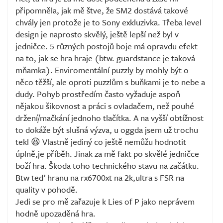
připomněla, jak mě štve, že SM2 dostává takové
chvály jen protože je to Sony exkluzivka. Třeba level
design je naprosto skvělý, ještě lepší než byl v
jedničce. 5 různých postojů boje má opravdu efekt
na to, jak se hra hraje (btw. guardstance je taková
mňamka). Enviromentální puzzly by mohly být o
něco těžší, ale oproti puzzlům s buňkami je to nebe a
dudy. Pohyb prostředím často vyžaduje aspoň
nějakou šikovnost a práci s ovladačem, než pouhé
držení/mačkání jednoho tlačítka. A na vyšší obtížnost
to dokáže být slušná výzva, u oggda jsem už trochu
tekl 😆 Vlastně jediný co ještě nemůžu hodnotit
úplně,je příběh. Jinak za mě fakt po skvělé jedničce
boží hra. Škoda toho technického stavu na začátku.
Btw teď hranu na rx6700xt na 2k,ultra s FSR na
quality v pohodě.
Jedi se pro mě zařazuje k Lies of P jako neprávem
hodně upozaděná hra.