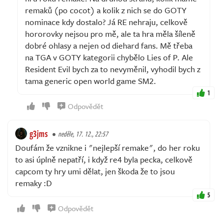
remaků (po cocot) a kolik z nich se do GOTY
nominace kdy dostalo? Já RE nehraju, celkově
hororovky nejsou pro mě, ale ta hra měla šíleně
dobré ohlasy a nejen od diehard fans. Mě třeba
na TGA v GOTY kategorii chybělo Lies of P. Ale
Resident Evil bych za to nevyměnil, vyhodil bych z
tama generic open world game SM2.
1
Odpovědět
g3jms
neděle, 17. 12., 22:57
Doufám že vznikne i "nejlepší remake", do her roku
to asi úplně nepatří, i když re4 byla pecka, celkově
capcom ty hry umi dělat, jen škoda že to jsou
remaky :D
5
Odpovědět