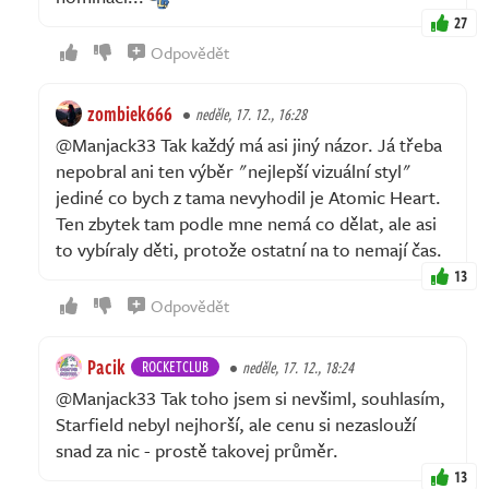
27
Odpovědět
zombiek666
neděle, 17. 12., 16:28
@Manjack33 Tak každý má asi jiný názor. Já třeba
nepobral ani ten výběr "nejlepší vizuální styl"
jediné co bych z tama nevyhodil je Atomic Heart.
Ten zbytek tam podle mne nemá co dělat, ale asi
to vybíraly děti, protože ostatní na to nemají čas.
13
Odpovědět
Pacik
ROCKETCLUB
neděle, 17. 12., 18:24
@Manjack33 Tak toho jsem si nevšiml, souhlasím,
Starfield nebyl nejhorší, ale cenu si nezaslouží
snad za nic - prostě takovej průměr.
13