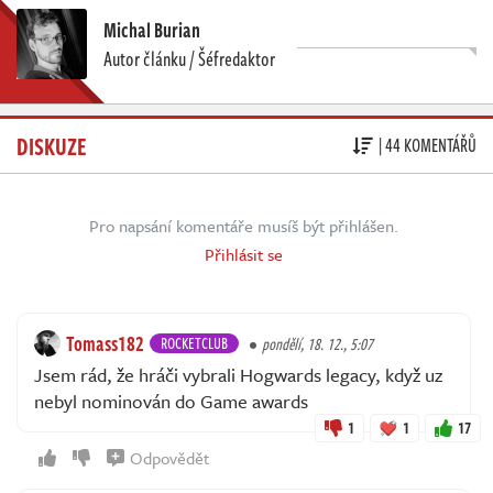
Michal Burian
Autor článku / Šéfredaktor
DISKUZE
| 44 KOMENTÁŘŮ
Pro napsání komentáře musíš být přihlášen.
Přihlásit se
Tomass182
ROCKETCLUB
pondělí, 18. 12., 5:07
Jsem rád, že hráči vybrali Hogwards legacy, když uz
nebyl nominován do Game awards
1
1
17
Odpovědět