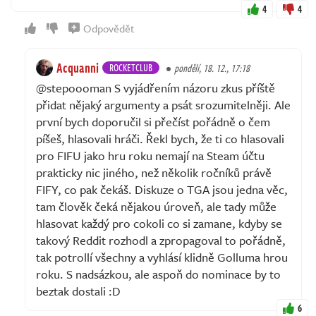
4
4
Odpovědět
Acquanni
ROCKETCLUB
pondělí, 18. 12., 17:18
@stepoooman S vyjádřením názoru zkus příště
přidat nějaký argumenty a psát srozumitelněji. Ale
první bych doporučil si přečíst pořádně o čem
píšeš, hlasovali hráči. Řekl bych, že ti co hlasovali
pro FIFU jako hru roku nemají na Steam účtu
prakticky nic jiného, než několik ročníků právě
FIFY, co pak čekáš. Diskuze o TGA jsou jedna věc,
tam člověk čeká nějakou úroveň, ale tady může
hlasovat každý pro cokoli co si zamane, kdyby se
takový Reddit rozhodl a zpropagoval to pořádně,
tak potrollí všechny a vyhlásí klidně Golluma hrou
roku. S nadsázkou, ale aspoň do nominace by to
beztak dostali :D
6