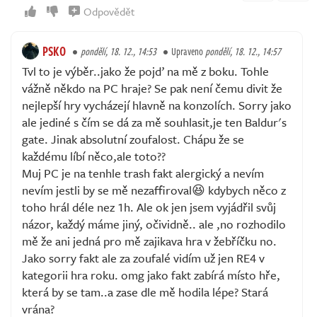
Odpovědět
PSKO
pondělí, 18. 12., 14:53
Upraveno
pondělí, 18. 12., 14:57
Tvl to je výběr..jako že pojď na mě z boku. Tohle
vážně někdo na PC hraje? Se pak není čemu divit že
nejlepší hry vycházejí hlavně na konzolích. Sorry jako
ale jediné s čím se dá za mě souhlasit,je ten Baldur's
gate. Jinak absolutní zoufalost. Chápu že se
každému líbí něco,ale toto??
Muj PC je na tenhle trash fakt alergický a nevím
nevím jestli by se mě nezaffiroval😆 kdybych něco z
toho hrál déle nez 1h. Ale ok jen jsem vyjádřil svůj
názor, každý máme jiný, očividně.. ale ,no rozhodilo
mě že ani jedná pro mě zajikava hra v žebříčku no.
Jako sorry fakt ale za zoufalé vidím už jen RE4 v
kategorii hra roku. omg jako fakt zabírá místo hře,
která by se tam..a zase dle mě hodila lépe? Stará
vrána?