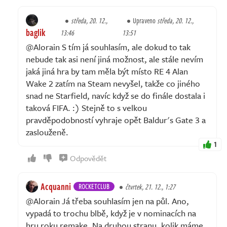
středa, 20. 12.,
Upraveno
středa, 20. 12.,
baglik
13:46
13:51
@Alorain S tím já souhlasím, ale dokud to tak
nebude tak asi není jiná možnost, ale stále nevím
jaká jiná hra by tam měla být místo RE 4 Alan
Wake 2 zatím na Steam nevyšel, takže co jiného
snad ne Starfield, navíc když se do finále dostala i
taková FIFA. :) Stejně to s velkou
pravděpodobností vyhraje opět Baldur's Gate 3 a
zaslouženě.
1
Odpovědět
Acquanni
ROCKETCLUB
čtvrtek, 21. 12., 1:27
@Alorain Já třeba souhlasím jen na půl. Ano,
vypadá to trochu blbě, když je v nominacích na
hru roku remake. Na druhou stranu, kolik máme