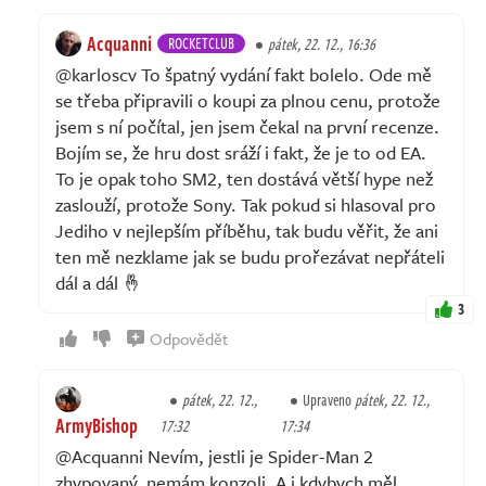
Acquanni
ROCKETCLUB
pátek, 22. 12., 16:36
@karloscv To špatný vydání fakt bolelo. Ode mě
se třeba připravili o koupi za plnou cenu, protože
jsem s ní počítal, jen jsem čekal na první recenze.
Bojím se, že hru dost sráží i fakt, že je to od EA.
To je opak toho SM2, ten dostává větší hype než
zaslouží, protože Sony. Tak pokud si hlasoval pro
Jediho v nejlepším příběhu, tak budu věřit, že ani
ten mě nezklame jak se budu prořezávat nepřáteli
dál a dál 🤞
3
Odpovědět
pátek, 22. 12.,
Upraveno
pátek, 22. 12.,
ArmyBishop
17:32
17:34
@Acquanni Nevím, jestli je Spider-Man 2
zhypovaný, nemám konzoli. A i kdybych měl,