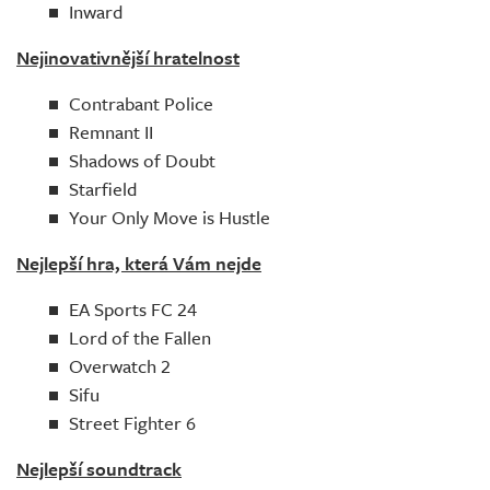
Inward
Nejinovativnější hratelnost
Contrabant Police
Remnant II
Shadows of Doubt
Starfield
Your Only Move is Hustle
Nejlepší hra, která Vám nejde
EA Sports FC 24
Lord of the Fallen
Overwatch 2
Sifu
Street Fighter 6
Nejlepší soundtrack