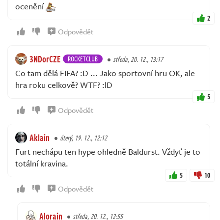
ocenění
2
Odpovědět
3NDorCZE
ROCKETCLUB
středa, 20. 12., 13:17
Co tam dělá FIFA? :D ... Jako sportovní hru OK, ale
hra roku celkově? WTF? :lD
5
Odpovědět
Aklain
úterý, 19. 12., 12:12
Furt nechápu ten hype ohledně Baldurst. Vždyť je to
totální kravina.
5
10
Odpovědět
Alorain
středa, 20. 12., 12:55