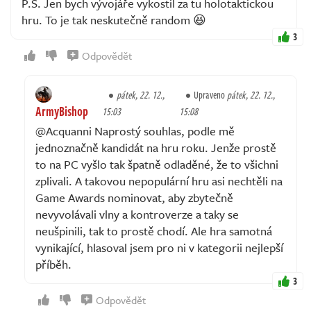
P.S. Jen bych vývojáře vykostil za tu holotaktickou
hru. To je tak neskutečně random 😆
3
Odpovědět
pátek, 22. 12.,
Upraveno
pátek, 22. 12.,
ArmyBishop
15:03
15:08
@Acquanni Naprostý souhlas, podle mě
jednoznačně kandidát na hru roku. Jenže prostě
to na PC vyšlo tak špatně odladěné, že to všichni
zplivali. A takovou nepopulární hru asi nechtěli na
Game Awards nominovat, aby zbytečně
nevyvolávali vlny a kontroverze a taky se
neušpinili, tak to prostě chodí. Ale hra samotná
vynikající, hlasoval jsem pro ni v kategorii nejlepší
příběh.
3
Odpovědět