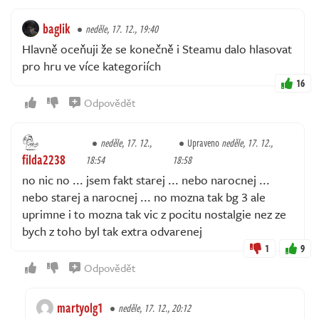
baglik
neděle, 17. 12., 19:40
Hlavně oceňuji že se konečně i Steamu dalo hlasovat
pro hru ve více kategoriích
16
Odpovědět
neděle, 17. 12.,
Upraveno
neděle, 17. 12.,
filda2238
18:54
18:58
no nic no ... jsem fakt starej ... nebo narocnej ...
nebo starej a narocnej ... no mozna tak bg 3 ale
uprimne i to mozna tak vic z pocitu nostalgie nez ze
bych z toho byl tak extra odvarenej
1
9
Odpovědět
martyolg1
neděle, 17. 12., 20:12