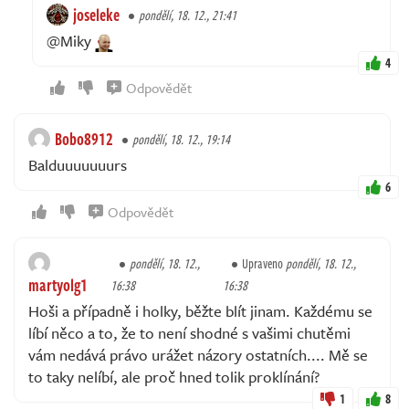
joseleke
pondělí, 18. 12., 21:41
@Miky
4
Odpovědět
Bobo8912
pondělí, 18. 12., 19:14
Balduuuuuuurs
6
Odpovědět
pondělí, 18. 12.,
Upraveno
pondělí, 18. 12.,
martyolg1
16:38
16:38
Hoši a případně i holky, běžte blít jinam. Každému se
líbí něco a to, že to není shodné s vašimi chutěmi
vám nedává právo urážet názory ostatních.... Mě se
to taky nelíbí, ale proč hned tolik proklínání?
1
8