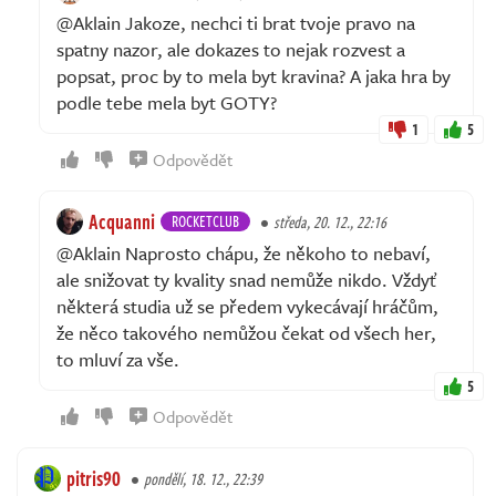
@Aklain Jakoze, nechci ti brat tvoje pravo na
spatny nazor, ale dokazes to nejak rozvest a
popsat, proc by to mela byt kravina? A jaka hra by
podle tebe mela byt GOTY?
1
5
Odpovědět
Acquanni
ROCKETCLUB
středa, 20. 12., 22:16
@Aklain Naprosto chápu, že někoho to nebaví,
ale snižovat ty kvality snad nemůže nikdo. Vždyť
některá studia už se předem vykecávají hráčům,
že něco takového nemůžou čekat od všech her,
to mluví za vše.
5
Odpovědět
pitris90
pondělí, 18. 12., 22:39