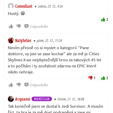
Comediant
sobota, 23. 12., 9:26
Hustý. 😁
2
Odpovědět
NatySeSor
pátek, 22. 12., 17:24
Nevím přesně co si myslet o kategorii "Pane
doktore, vy jste se zase kochal" ale za mě je Cities
Skylines II asi nejzbytečnější hrou za takových 45 let
a to počítám i ty zoufalosti zdarma na EPIC které
nikdo nehraje.
1
2
Odpovědět
Acquanni
ROCKETCLUB
čtvrtek, 21. 12., 18:08
Tak konečně jsem se dostal k Jedi Survivor. A musím
říct, ta hra je za mě dost podceněná a zase mi