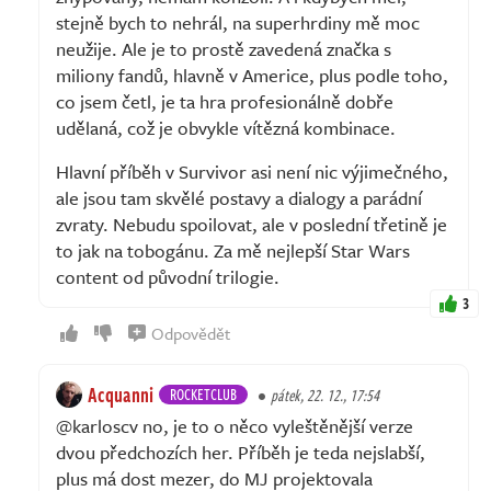
stejně bych to nehrál, na superhrdiny mě moc
neužije. Ale je to prostě zavedená značka s
miliony fandů, hlavně v Americe, plus podle toho,
co jsem četl, je ta hra profesionálně dobře
udělaná, což je obvykle vítězná kombinace.
Hlavní příběh v Survivor asi není nic výjimečného,
ale jsou tam skvělé postavy a dialogy a parádní
zvraty. Nebudu spoilovat, ale v poslední třetině je
to jak na tobogánu. Za mě nejlepší Star Wars
content od původní trilogie.
3
Odpovědět
Acquanni
ROCKETCLUB
pátek, 22. 12., 17:54
@karloscv no, je to o něco vyleštěnější verze
dvou předchozích her. Příběh je teda nejslabší,
plus má dost mezer, do MJ projektovala