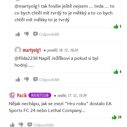
@martyolg1 tak fosilie ještě nejsem ... teda ... to
co bych chtěl mít tvrdý to je měkký a to co bych
chtěl mít měkky to je tvrdý
5
Odpovědět
martyolg1
pondělí, 18. 12., 10:24
@filda2238 Napiš Ježíškovi a pokud si byl
hodný.....
4
Odpovědět
Pacik
ROCKETCLUB
neděle, 17. 12., 15:39
Nějak nechápu, jak se mezi "Hru roku" dostalo EA
Sports FC 24 nebo Lethal Company...
24
Odpovědět