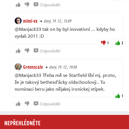
Odpovědět
mimi-vx
úterý, 19. 12., 15:09
@Manjack33 tak on by byl inovativní ... kdyby ho
vydali 2011 :D
1
2
Odpovědět
Greenscale
úterý, 19. 12., 19:04
@Manjack33 Třeba mě se Starfield líbí mj. proto,
že je takový bethesďácky oldschoolový.. Tu
nominaci beru jako nějakej ironickej vtípek.
1
Odpovědět
NEPŘEHLÉDNĚTE