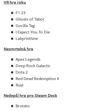
VR hra roku
F1 23
Ghosts of Tabor
Gorilla Tag
I Expect You To Die
Labyrinthine
Nesmrtelná hra
Apex Legends
Deep Rock Galactic
Dota 2
Red Dead Redemption II
Rust
Nejlepší hra pro Steam Deck
Brotato