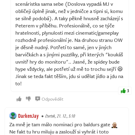
scenáristka sama sebe (Doslova vypadá MJ v
obličeji úplně jinak, než v jedničce a tipni si, komu
se silně podobá). A taky pěkně hnusně zacházejí s
Peterem v příběhu. Profesionálně, co se týče
hratelnosti, plynulosti mezi cinematic/gameplay
rozhodně profesionální je. Na druhou stranu OW
je děsně nudný. Potřetí to samé, jen v jiných
barvičkách a s jinými puzzlíky, při kterých "koukáš
uvnitř hry do monitoru".. Jasné, že spidey bude
hype vždycky, ale potřetí už mě to trochu sejří 😆
Jinak se teda fakt těším, jdu si udělat jídlo a jdu na
to!
3
Odpovědět
DarkenJay
čtvrtek, 21. 12., 5:10
Za mně je tam málo nominaci pro baldurs gate
Ne fakt tu hru miluju a zaslouží si vyhrát i toto