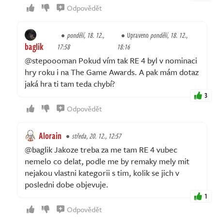
Odpovědět
pondělí, 18. 12.,
Upraveno
pondělí, 18. 12.,
baglik
17:58
18:16
@stepoooman Pokud vím tak RE 4 byl v nominaci
hry roku i na The Game Awards. A pak mám dotaz
jaká hra ti tam teda chybí?
3
Odpovědět
Alorain
středa, 20. 12., 12:57
@baglik Jakoze treba za me tam RE 4 vubec
nemelo co delat, podle me by remaky mely mit
nejakou vlastni kategorii s tim, kolik se jich v
posledni dobe objevuje.
1
Odpovědět