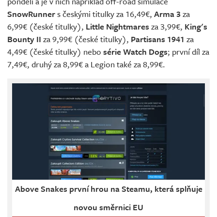
pondělí a je v nich například off-road simulace
SnowRunner
s českými titulky za 16,49€,
Arma 3
za
6,99€ (české titulky),
Little Nightmares
za 3,99€,
King's
Bounty II
za 9,99€ (české titulky),
Partisans 1941
za
4,49€ (české titulky) nebo
série Watch Dogs
; první díl za
7,49€, druhý za 8,99€ a Legion také za 8,99€.
Above Snakes první hrou na Steamu, která splňuje
novou směrnici EU