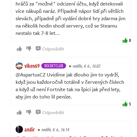
hráčů za "možné" odcizení účtu, když detekovali
více nákupů naráz. Případně nápor lidí při větších
slevách, případně při vydání dobré hry zdarma jim
na několik hodin shodí servery, což se Steamu
nestalo tak 7-8 let...
8
Odpovědět
vlken69
ROCKETCLUB
neděle, 4. 6., 16:02
@AspartusCZ Uvidíme jak dlouho jim to vydrží,
když jsou každoročně totálně v červených číslech
a když už není Fortnite tak na špici jak před lety,
aby jim do toho lil peníze.
5
Odpovědět
andir
neděle, 4. 6., 16:14