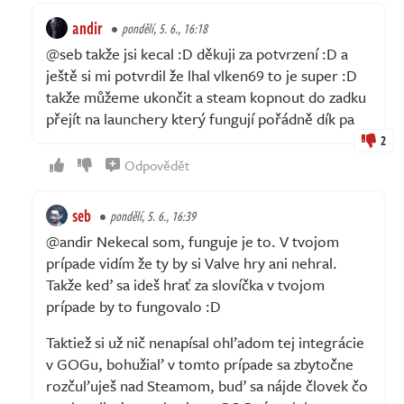
andir
pondělí, 5. 6., 16:18
@seb takže jsi kecal :D děkuji za potvrzení :D a
ještě si mi potvrdil že lhal vlken69 to je super :D
takže můžeme ukončit a steam kopnout do zadku
přejít na launchery který fungují pořádně dík pa
2
Odpovědět
seb
pondělí, 5. 6., 16:39
@andir Nekecal som, funguje je to. V tvojom
prípade vidím že ty by si Valve hry ani nehral.
Takže keď sa ideš hrať za slovíčka v tvojom
prípade by to fungovalo :D
Taktiež si už nič nenapísal ohľadom tej integrácie
v GOGu, bohužiaľ v tomto prípade sa zbytočne
rozčuľuješ nad Steamom, buď sa nájde človek čo