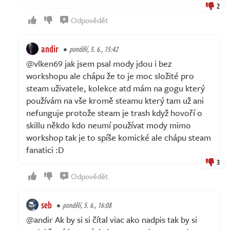
2
Odpovědět
andir
pondělí, 5. 6., 15:42
@vlken69 jak jsem psal mody jdou i bez
workshopu ale chápu že to je moc složité pro
steam uživatele, kolekce atd mám na gogu který
používám na vše kromě steamu který tam už ani
nefunguje protože steam je trash když hovoří o
skillu někdo kdo neumí používat mody mimo
workshop tak je to spíše komické ale chápu steam
fanatici :D
3
Odpovědět
seb
pondělí, 5. 6., 16:08
@andir Ak by si si čítal viac ako nadpis tak by si