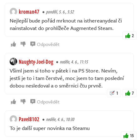
kroman47
pondělí, 5. 6., 5:32
Nejlepší bude pořád mrknout na isthereanydeal či
nainstalovat do prohlížeče Augmented Steam.
2
Odpovědět
Naughty-Joel-Dog
neděle, 4. 6., 11:15
Všiml jsem si toho v pátek i na PS Store. Nevím,
jestli je to i tam čerstvé, moc jsem to tam poslední
dobou nesledoval a o směrnici čtu prvně.
1
7
Odpovědět
Pavel8102
neděle, 4. 6., 10:30
To je další super novinka na Steamu
15