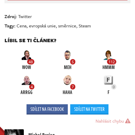
Zdroj:
Twitter
Tagy:
Cena
,
evropská unie
,
směrnice
,
Steam
LÍBIL SE TI ČLÁNEK?
48
5
112
WOW
MEH
HMMM
4
7
0
ARRGG
HAHA
F
SDÍLET NA FACEBOOK
SDÍLET NA TWITTER
Nahlásit chybu
Michal Burian