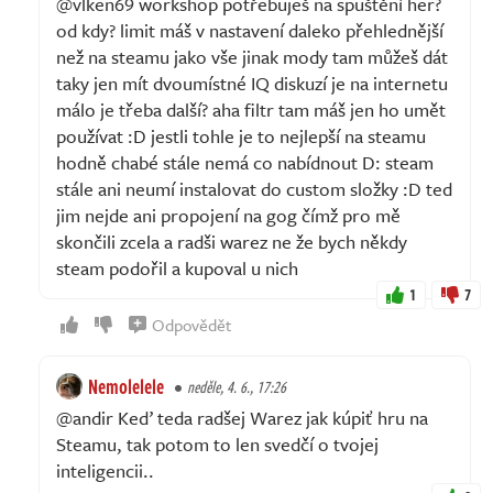
@vlken69 workshop potřebuješ na spuštění her?
od kdy? limit máš v nastavení daleko přehlednější
než na steamu jako vše jinak mody tam můžeš dát
taky jen mít dvoumístné IQ diskuzí je na internetu
málo je třeba další? aha filtr tam máš jen ho umět
používat :D jestli tohle je to nejlepší na steamu
hodně chabé stále nemá co nabídnout D: steam
stále ani neumí instalovat do custom složky :D ted
jim nejde ani propojení na gog čímž pro mě
skončili zcela a radši warez ne že bych někdy
steam podořil a kupoval u nich
1
7
Odpovědět
Nemolelele
neděle, 4. 6., 17:26
@andir Keď teda radšej Warez jak kúpiť hru na
Steamu, tak potom to len svedčí o tvojej
inteligencii..