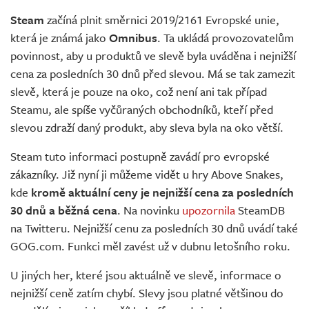
Živě
Steam
začíná plnit směrnici 2019/2161 Evropské unie,
která je známá jako
Omnibus
. Ta ukládá provozovatelům
povinnost, aby u produktů ve slevě byla uváděna i nejnižší
cena za posledních 30 dnů před slevou. Má se tak zamezit
slevě, která je pouze na oko, což není ani tak případ
Steamu, ale spíše vyčůraných obchodníků, kteří před
slevou zdraží daný produkt, aby sleva byla na oko větší.
Steam tuto informaci postupně zavádí pro evropské
zákazníky. Již nyní ji můžeme vidět u hry Above Snakes,
kde
kromě aktuální ceny je nejnižší cena za posledních
30 dnů a běžná cena
. Na novinku
upozornila
SteamDB
na Twitteru. Nejnižší cenu za posledních 30 dnů uvádí také
GOG.com. Funkci měl zavést už v dubnu letošního roku.
U jiných her, které jsou aktuálně ve slevě, informace o
nejnižší ceně zatím chybí. Slevy jsou platné většinou do