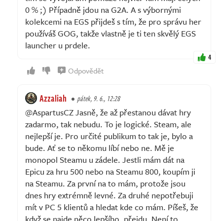
0 % ;) Případně jdou na G2A. A s výbornými
kolekcemi na EGS přijdeš s tím, že pro správu her
používáš GOG, takže vlastně je ti ten skvělý EGS
launcher u prdele.
4
Odpovědět
Azzaliah
pátek, 9. 6., 12:28
@AspartusCZ Jasně, že až přestanou dávat hry
zadarmo, tak nebudu. To je logické. Steam, ale
nejlepší je. Pro určité publikum to tak je, bylo a
bude. Ať se to někomu líbí nebo ne. Mě je
monopol Steamu u zádele. Jestli mám dát na
Epicu za hru 500 nebo na Steamu 800, koupím ji
na Steamu. Za první na to mám, protože jsou
dnes hry extrémně levné. Za druhé nepotřebuji
mít v PC 5 klientů a hledat kde co mám. Píšeš, že
když se najde něco lepšího, přejdu. Není to