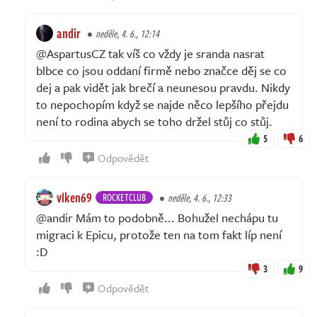
andir
neděle, 4. 6., 12:14
@AspartusCZ tak víš co vždy je sranda nasrat
blbce co jsou oddaní firmě nebo značce děj se co
dej a pak vidět jak brečí a neunesou pravdu. Nikdy
to nepochopím když se najde něco lepšího přejdu
není to rodina abych se toho držel stůj co stůj.
5
6
Odpovědět
vlken69
ROCKETCLUB
neděle, 4. 6., 12:33
@andir Mám to podobně... Bohužel nechápu tu
migraci k Epicu, protože ten na tom fakt líp není
:D
3
9
Odpovědět