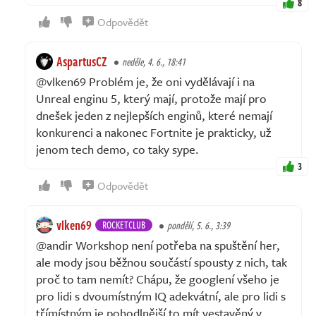
8
Odpovědět
AspartusCZ
neděle, 4. 6., 18:41
@vlken69 Problém je, že oni vydělávají i na
Unreal enginu 5, který mají, protože mají pro
dnešek jeden z nejlepších enginů, které nemají
konkurenci a nakonec Fortnite je prakticky, už
jenom tech demo, co taky sype.
3
Odpovědět
vlken69
ROCKETCLUB
pondělí, 5. 6., 3:39
@andir Workshop není potřeba na spuštění her,
ale mody jsou běžnou součástí spousty z nich, tak
proč to tam nemít? Chápu, že googlení všeho je
pro lidi s dvoumístným IQ adekvátní, ale pro lidi s
třímístným je pohodlnější to mít vestavěný v