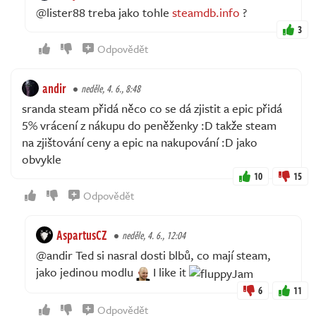
@lister88 treba jako tohle
steamdb.info
?
3
Odpovědět
andir
neděle, 4. 6., 8:48
sranda steam přidá něco co se dá zjistit a epic přidá
5% vrácení z nákupu do peněženky :D takže steam
na zjištování ceny a epic na nakupování :D jako
obvykle
10
15
Odpovědět
AspartusCZ
neděle, 4. 6., 12:04
@andir Ted si nasral dosti blbů, co mají steam,
jako jedinou modlu
I like it
6
11
Odpovědět