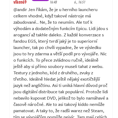
vlken69
16:48
6., 16:51
@andir Jen říkám, že je u herního launcheru
celkem vhodné, když takové nástroje má
zabudované.. Ne, že to neumím. Ale toť k
výhodám a dodatečným funkcím Epicu. Lidi jdou s
arogancí až takhle daleko. Z každé konverzace s
fandou EGS, který tvrdí jaký je to superiorní
launcher, tak po chvíli vypadne, že ve výsledku
jsou to hry zdarma a větší podíl pro vývojáře. Nic
o funkcích. To přece zvládnou ručně, ideálně
ještě aby si přímo soubory museli tahat z webu.
Textury z jednoho, kód z druhého, zvuky z
třetího. Ideálně hledat ještě nějaký exotičtější
jazyk než angličtinu. Asi ti uniká hlavní důvod proč
jsou digitální distribuce tak populární. Protože lidi
nebavilo kupovat DVD, jelikož to bylo namáhavé a
časově náročné. Ale to asi takový kiddo nemůže
pamatovat. A taky to, že radši warez než Steam,
tím se vývojářům pomůže nejvíc. Tam mají celých