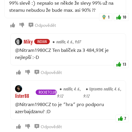
99% slevě :) nepsalo se někde že slevy 99% už na
steamu nebudou že bude max. asi 90% ??
1
10
Odpovědět
Miky
INDIAN
neděle, 4. 6., 9:07
@Nitram1980CZ Ten balíček za 3 484,93€ je
nejlepší :-D
13
Odpovědět
neděle, 4. 6.,
Upraveno
neděle, 4. 6.,
ROCKETCLUB
lister88
9:12
9:12
@Nitram1980CZ to je "hra" pro podporu
azerbajdzanu? :D
7
Odpovědět