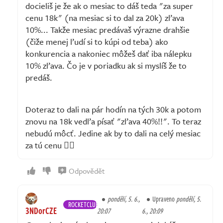
docieliš je že ak o mesiac to dáš teda "za super
cenu 18k" (na mesiac si to dal za 20k) zľava
10%... Takže mesiac predávaš výrazne drahšie
(čiže menej ľudí si to kúpi od teba) ako
konkurencia a nakoniec môžeš dať iba nálepku
10% zľava. Čo je v poriadku ak si myslíš že to
predáš.
Doteraz to dali na pár hodín na tých 30k a potom
znovu na 18k vedľa písať "zľava 40%!!". To teraz
nebudú môcť. Jedine ak by to dali na celý mesiac
za tú cenu 🤷‍♀️
Odpovědět
pondělí, 5. 6.,
Upraveno
pondělí, 5.
ROCKETCLUB
3NDorCZE
20:07
6., 20:09