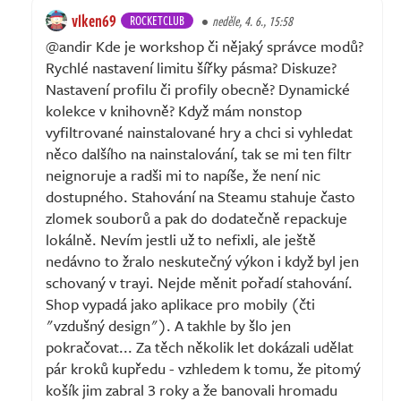
vlken69
ROCKETCLUB
neděle, 4. 6., 15:58
@andir Kde je workshop či nějaký správce modů?
Rychlé nastavení limitu šířky pásma? Diskuze?
Nastavení profilu či profily obecně? Dynamické
kolekce v knihovně? Když mám nonstop
vyfiltrované nainstalované hry a chci si vyhledat
něco dalšího na nainstalování, tak se mi ten filtr
neignoruje a radši mi to napíše, že není nic
dostupného. Stahování na Steamu stahuje často
zlomek souborů a pak do dodatečně repackuje
lokálně. Nevím jestli už to nefixli, ale ještě
nedávno to žralo neskutečný výkon i když byl jen
schovaný v trayi. Nejde měnit pořadí stahování.
Shop vypadá jako aplikace pro mobily (čti
"vzdušný design"). A takhle by šlo jen
pokračovat... Za těch několik let dokázali udělat
pár kroků kupředu - vzhledem k tomu, že pitomý
košík jim zabral 3 roky a že banovali hromadu