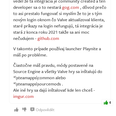
vedel že tá integrácia je community created a ten
developer sa o to nestará
gog.com
, dôvod prečo
to asi prestalo fungovať si myslím že to je s tým
novým login oknom čo Valve aktualizoval klienta,
staré príkazy na login nefungujú, tá integrácia je
stará z konca roku 2021 takže sa ani moc
nečudujem -
github.com
V takomto prípade používaj launcher Playnite a
máš po probléme.
Čiastočne máš pravdu, módy postavené na
Source Engine a všetky Valve hry sa inštalujú do
*\steamapps\common alebo
*\steamapps\sourcemods .
Ale iné hry sa dajú inštalovať kde len chceš -
imgur.com
4
Odpovědět