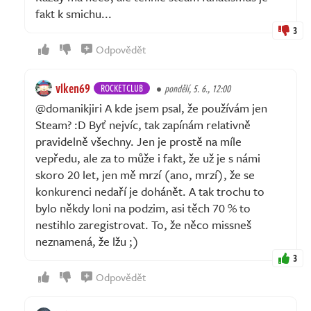
fakt k smichu...
3
Odpovědět
vlken69
ROCKETCLUB
pondělí, 5. 6., 12:00
@domanikjiri A kde jsem psal, že používám jen
Steam? :D Byť nejvíc, tak zapínám relativně
pravidelně všechny. Jen je prostě na míle
vepředu, ale za to může i fakt, že už je s námi
skoro 20 let, jen mě mrzí (ano, mrzí), že se
konkurenci nedaří je dohánět. A tak trochu to
bylo někdy loni na podzim, asi těch 70 % to
nestihlo zaregistrovat. To, že něco missneš
neznamená, že lžu ;)
3
Odpovědět