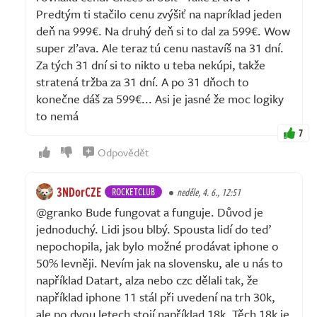
Predtým ti stačilo cenu zvýšiť na napríklad jeden
deň na 999€. Na druhý deň si to dal za 599€. Wow
super zľava. Ale teraz tú cenu nastavíš na 31 dní.
Za tých 31 dní si to nikto u teba nekúpi, takže
stratená tržba za 31 dní. A po 31 dňoch to
konečne dáš za 599€... Asi je jasné že moc logiky
to nemá
7
Odpovědět
3NDorCZE
ROCKETCLUB
neděle, 4. 6., 12:51
@granko Bude fungovat a funguje. Důvod je
jednoduchý. Lidi jsou blbý. Spousta lidí do teď
nepochopila, jak bylo možné prodávat iphone o
50% levněji. Nevím jak na slovensku, ale u nás to
například Datart, alza nebo czc dělali tak, že
například iphone 11 stál při uvedení na trh 30k,
ale po dvou letech stojí například 18k. Těch 18k je