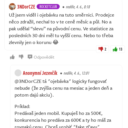
3NDorCZE
ROCKETCLUB
neděle, 4. 6., 8:18
Už jsem viděl i ojebávku na tuto směrnici. Prodejce
něco zdražil, nechal to v te ceně měsíc a půl. No a
pak udělal “slevu” na původní cenu. Ve statistice za
posledních 30 dni měl tu vyšší cenu. Nebo to třeba
zlevnily jen o korunu 😂
2
13
Odpovědět
Anonymní Jezevčík
neděle, 4. 6., 12:01
@3NDorCZE tá "ojebávka" logicky fungovať
nebude (že zvýšia cenu na mesiac a jeden deň a
potom dajú akciu).
Príklad:
Predávaš jeden mobil. Kupuješ ho za 500€,
konkurencia ho predáva za 600€ a ty ho máš za
rovnakú cenu. Chceš urobiť "fake zľavu".