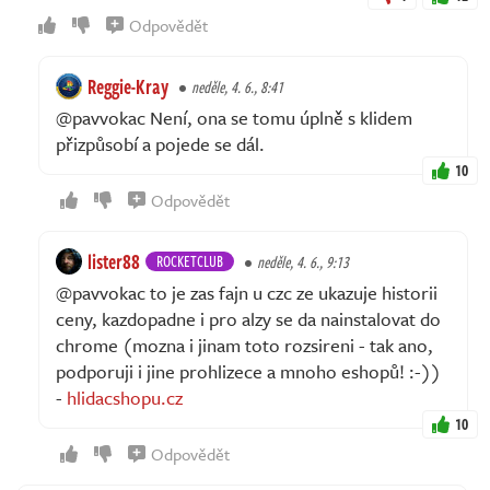
Odpovědět
Reggie-Kray
neděle, 4. 6., 8:41
@pavvokac Není, ona se tomu úplně s klidem
přizpůsobí a pojede se dál.
10
Odpovědět
lister88
ROCKETCLUB
neděle, 4. 6., 9:13
@pavvokac to je zas fajn u czc ze ukazuje historii
ceny, kazdopadne i pro alzy se da nainstalovat do
chrome (mozna i jinam toto rozsireni - tak ano,
podporuji i jine prohlizece a mnoho eshopů! :-))
-
hlidacshopu.cz
10
Odpovědět