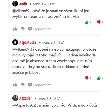
andir
neděle, 4. 6., 13:10
@vlken69 právě že je snad ve všem lidi si jen
zvykli na steam a neradi změnu tot vše
5
8
Odpovědět
AspartusCZ
neděle, 4. 6., 14:43
@vlken69 Já osobně na epicu nakupuju, protože
indie vývojáři z toho mají víc :D jediná nevýhoda
pro mě je absence steam workshopu a musím
modovat hry po staru. Jinak oddanost jedné
značce je blbost
3
5
Odpovědět
Azzaliah
neděle, 4. 6., 15:02
@AspartusCZ Já mám Epic rád. Přidám do x účtů