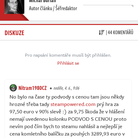
Autor článku / Šéfredaktor
DISKUZE
| 44 KOMENTÁŘŮ
Pro napsání komentáře musíš být přihlášen.
Přihlásit se
Nitram1980CZ
neděle, 4. 6., 9:06
No bylo na čase ty podvody s cenou tam jsou někdy
hrozné třeba tady
steampowered.com
prý hra za
97,50 euro v 90% slevě :) za 9,75 škoda že v hlášení
nemají uvedenou kolonku PODVOD S CENOU proto
nevím pod čím bych to steamu nahlásil a nejlepší je
cena komletního balíčku za pouhých 3289,93 euro v