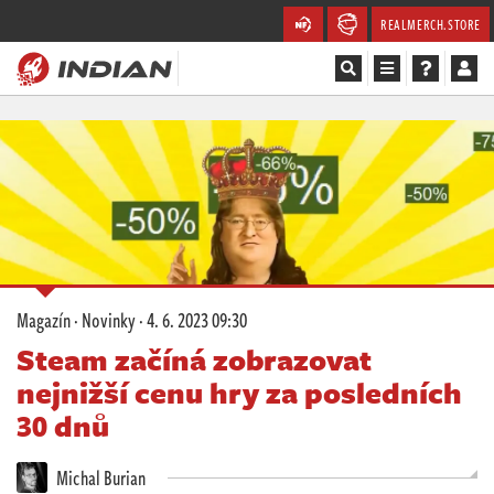
REALMERCH.STORE
Magazín
Recenze
Videa
Soutěže
Magazín
·
Novinky
·
4. 6. 2023 09:30
Databáze
Steam začíná zobrazovat
nejnižší cenu hry za posledních
Komunita
30 dnů
Redakce
Michal Burian