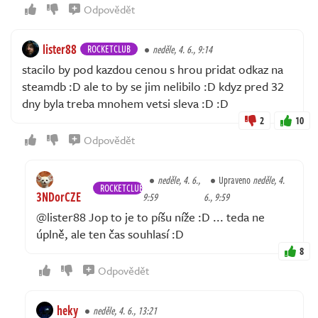
Odpovědět
lister88
ROCKETCLUB
neděle, 4. 6., 9:14
stacilo by pod kazdou cenou s hrou pridat odkaz na
steamdb :D ale to by se jim nelibilo :D kdyz pred 32
dny byla treba mnohem vetsi sleva :D :D
2
10
Odpovědět
neděle, 4. 6.,
Upraveno
neděle, 4.
ROCKETCLUB
3NDorCZE
9:59
6., 9:59
@lister88 Jop to je to píšu níže :D ... teda ne
úplně, ale ten čas souhlasí :D
8
Odpovědět
heky
neděle, 4. 6., 13:21