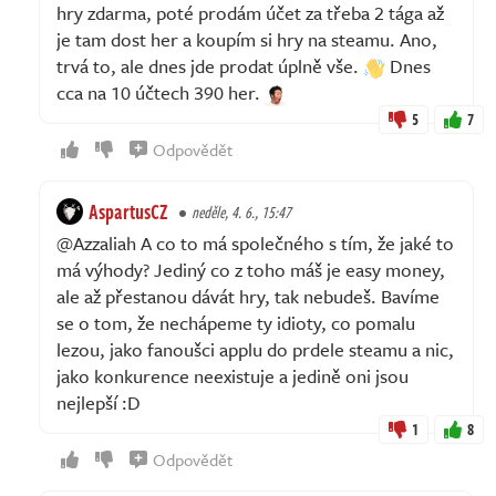
hry zdarma, poté prodám účet za třeba 2 tága až
je tam dost her a koupím si hry na steamu. Ano,
trvá to, ale dnes jde prodat úplně vše.
Dnes
cca na 10 účtech 390 her.
5
7
Odpovědět
AspartusCZ
neděle, 4. 6., 15:47
@Azzaliah A co to má společného s tím, že jaké to
má výhody? Jediný co z toho máš je easy money,
ale až přestanou dávát hry, tak nebudeš. Bavíme
se o tom, že nechápeme ty idioty, co pomalu
lezou, jako fanoušci applu do prdele steamu a nic,
jako konkurence neexistuje a jedině oni jsou
nejlepší :D
1
8
Odpovědět