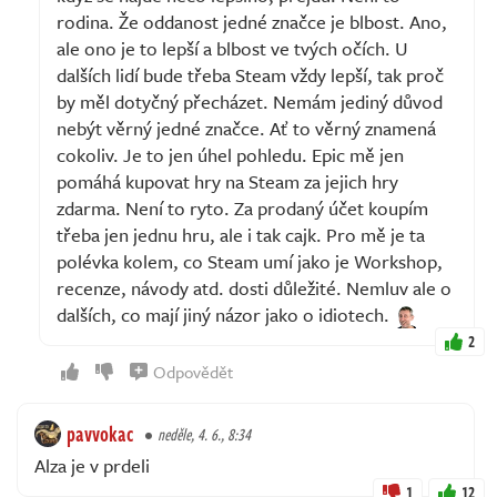
rodina. Že oddanost jedné značce je blbost. Ano,
ale ono je to lepší a blbost ve tvých očích. U
dalších lidí bude třeba Steam vždy lepší, tak proč
by měl dotyčný přecházet. Nemám jediný důvod
nebýt věrný jedné značce. Ať to věrný znamená
cokoliv. Je to jen úhel pohledu. Epic mě jen
pomáhá kupovat hry na Steam za jejich hry
zdarma. Není to ryto. Za prodaný účet koupím
třeba jen jednu hru, ale i tak cajk. Pro mě je ta
polévka kolem, co Steam umí jako je Workshop,
recenze, návody atd. dosti důležité. Nemluv ale o
dalších, co mají jiný názor jako o idiotech.
2
Odpovědět
pavvokac
neděle, 4. 6., 8:34
Alza je v prdeli
1
12