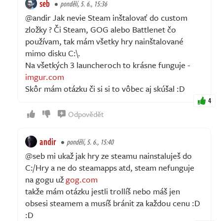
seb
pondělí, 5. 6., 15:36
@andir Jak nevie Steam inštalovať do custom
zložky ? Či Steam, GOG alebo Battlenet čo
používam, tak mám všetky hry nainštalované
mimo disku C:\.
Na všetkých 3 launcheroch to krásne funguje -
imgur.com
Skôr mám otázku či si si to vôbec aj skúšal :D
4
Odpovědět
andir
pondělí, 5. 6., 15:40
@seb mi ukaž jak hry ze steamu nainstaluješ do
C:/Hry a ne do steamapps atd, steam nefunguje
na gogu už
gog.com
takže mám otázku jestli trollíš nebo máš jen
obsesi steamem a musíš bránit za každou cenu :D
:D