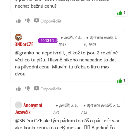
nechať bežnú cenu?
5
Odpovědět
neděle, 4. 6.,
Upraveno
neděle, 4.
ROCKETCLUB
3NDorCZE
18:59
6., 19:01
@granko ne nepotvrdil, jelikož to jsou 2 rozdílné
věci co tu píšu. Hlavně nikoho nenapadne to dat
na původní cenu. Mluvím tu třeba o litru max
dvou.
3
Odpovědět
Anonymní
pondělí, 5. 6.,
Upraveno
pondělí, 5. 6.,
Jezevčík
7:46
7:52
@3NDorCZE ale tým pádom to dáš o pár tisíc viac
ako konkurencia na celý mesiac. 🤷‍♀️ A jediné čo