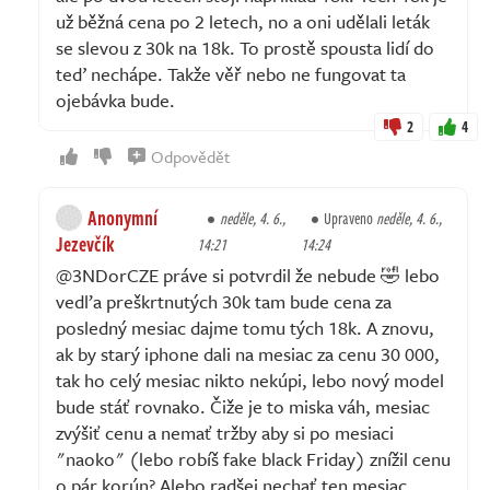
už běžná cena po 2 letech, no a oni udělali leták
se slevou z 30k na 18k. To prostě spousta lidí do
teď nechápe. Takže věř nebo ne fungovat ta
ojebávka bude.
2
4
Odpovědět
Anonymní
neděle, 4. 6.,
Upraveno
neděle, 4. 6.,
Jezevčík
14:21
14:24
@3NDorCZE práve si potvrdil že nebude 🤣 lebo
vedľa preškrtnutých 30k tam bude cena za
posledný mesiac dajme tomu tých 18k. A znovu,
ak by starý iphone dali na mesiac za cenu 30 000,
tak ho celý mesiac nikto nekúpi, lebo nový model
bude stáť rovnako. Čiže je to miska váh, mesiac
zvýšiť cenu a nemať tržby aby si po mesiaci
"naoko" (lebo robíš fake black Friday) znížil cenu
o pár korún? Alebo radšej nechať ten mesiac