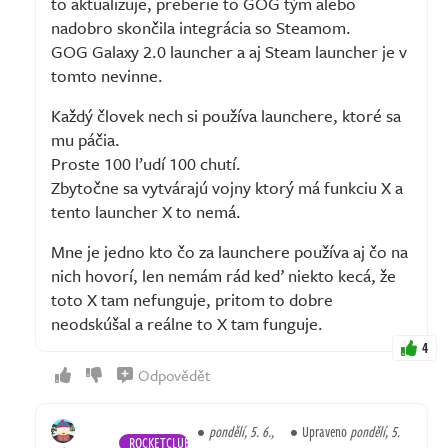
to aktualizuje, preberie to GOG tým alebo
nadobro skončila integrácia so Steamom.
GOG Galaxy 2.0 launcher a aj Steam launcher je v
tomto nevinne.
Každý človek nech si používa launchere, ktoré sa
mu páčia.
Proste 100 ľudí 100 chutí.
Zbytočne sa vytvárajú vojny ktorý má funkciu X a
tento launcher X to nemá.
Mne je jedno kto čo za launchere používa aj čo na
nich hovorí, len nemám rád keď niekto kecá, že
toto X tam nefunguje, pritom to dobre
neodskúšal a reálne to X tam funguje.
4
Odpovědět
pondělí, 5. 6.,
Upraveno
pondělí, 5.
ROCKETCLUB