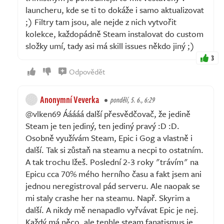
launcheru, kde se ti to dokáže i samo aktualizovat
;) Filtry tam jsou, ale nejde z nich vytvořit
kolekce, každopádně Steam instalovat do custom
složky umí, tady asi má skill issues někdo jiný ;)
3
Odpovědět
Anonymní Veverka
pondělí, 5. 6., 6:29
@vlken69 Ááááá další přesvědčovač, že jedině
Steam je ten jediný, ten jediný pravý :D :D.
Osobně využívám Steam, Epic i Gog a vlastně i
další. Tak si zůstaň na steamu a necpi to ostatním.
A tak trochu lžeš. Poslední 2-3 roky "trávím" na
Epicu cca 70% mého herního času a fakt jsem ani
jednou neregistroval pád serveru. Ale naopak se
mi staly crashe her na steamu. Např. Skyrim a
další. A nikdy mě nenapadlo vyřvávat Epic je nej.
Každý má něco, ale tenhle steam fanatismus je