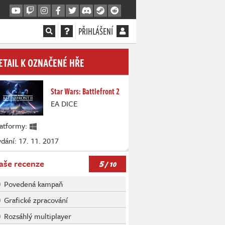
PŘIHLÁŠENÍ
ETAIL K OZNAČENÉ HŘE
Star Wars: Battlefront 2
EA DICE
latformy:
dání: 17. 11. 2017
5
aše recenze
/ 10
Povedená kampaň
Grafické zpracování
Rozsáhlý multiplayer