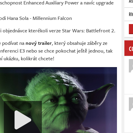
As
 schopnost Enhanced Auxiliary Power a navíc upgrade
Rh
odi Hana Sola - Millennium Falcon
 objednávce kterékoli verze Star Wars: Battlefront 2.
 podívat na
nový trailer
, který obsahuje záběry ze
C
onferenci E3 nebo se chce pokochat ještě jednou, tak
ní ukázku, kolikrát chcete!