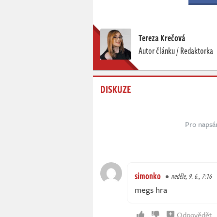
Tereza Krečová
Autor článku / Redaktorka
DISKUZE
Pro napsá
simonko
neděle, 9. 6., 7:16
megs hra
Odpovědět