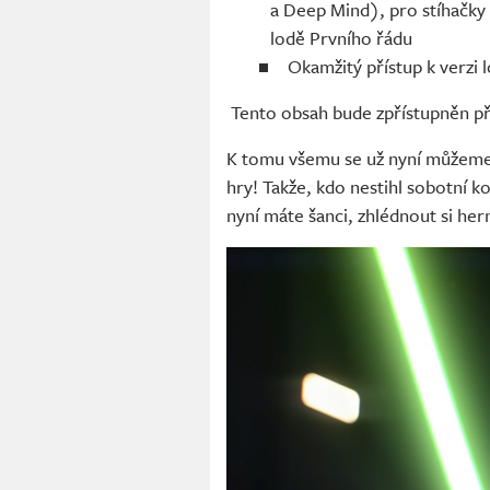
a Deep Mind), pro stíhačky
lodě Prvního řádu
Okamžitý přístup k verzi l
Tento obsah bude zpřístupněn při
K tomu všemu se už nyní můžeme
hry! Takže, kdo nestihl sobotní k
nyní máte šanci, zhlédnout si her