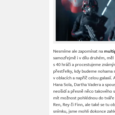
Nesmíme ale zapomínat na
multi
samozřejmě i v dílu druhém, měl
s 40 hráči a procestujeme známým
přestřelky, kdy budeme nohama s
v oblacích a napříč celou galaxií.
Hana Sola, Dartha Vadera a spoust
neošidí a přesně něco takového 
mít možnost pohlédnou do tváře p
Ren, Rey či Finn, ale také se tu
snímku, jsme mohli dokonce zahl