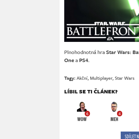
Plnohodnotná hra
Star Wars: Ba
One
a
PS4
.
Tagy:
Akční
,
Multiplayer
,
Star Wars
LÍBIL SE TI ČLÁNEK?
6
4
WOW
MEH
SDÍLET 