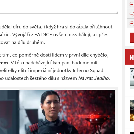
dělal díru do světa, i když hra si dokázala přitáhnout
série. Vývojáři z EA DICE ovšem nezahálejí, a i přes
covat na dílu druhém.
 tím, co poměrně dosti lidem v první díle chybělo,
N
erem
. V této nadcházející kampani budeme mít
 velitelky elitní imperiální jednotky Inferno Squad
po událostech šestého dílu s názvem
Návrat Jediho
.