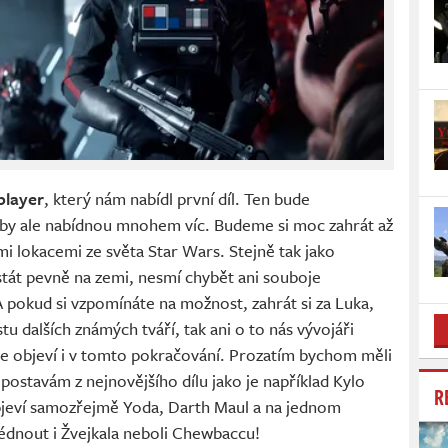
player
, který nám nabídl první díl. Ten bude
 by ale nabídnou mnohem víc. Budeme si moc zahrát až
i lokacemi ze světa Star Wars. Stejně tak jako
tát pevně na zemi, nesmí chybět ani souboje
 A pokud si vzpomínáte na možnost, zahrát si za Luka,
u dalších známých tváří, tak ani o to nás vývojáři
se objeví i v tomto pokračování. Prozatím bychom měli
ostavám z nejnovějšího dílu jako je například Kylo
R
 objeví samozřejmě Yoda, Darth Maul a na jednom
édnout i Žvejkala neboli Chewbaccu!