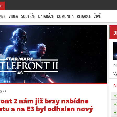
RE
NZE
VIDEA
SOUTĚŽE
DATABÁZE
KOMUNITA
REDAKCE
ŽIVĚ
D
P
Vy
N
00:56
ront 2 nám již brzy nabídne
tu a na E3 byl odhalen nový