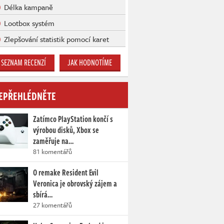
Délka kampaně
Lootbox systém
Zlepšování statistik pomocí karet
SEZNAM RECENZÍ
JAK HODNOTÍME
EPŘEHLÉDNĚTE
Zatímco PlayStation končí s
výrobou disků, Xbox se
zaměřuje na…
81 komentářů
O remake Resident Evil
Veronica je obrovský zájem a
sbírá…
27 komentářů