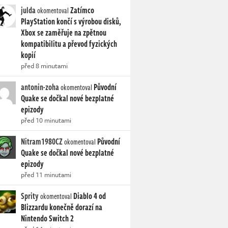
julda
Zatímco
okomentoval
PlayStation končí s výrobou disků,
Xbox se zaměřuje na zpětnou
kompatibilitu a převod fyzických
kopií
před 8 minutami
antonin-zoha
Původní
okomentoval
Quake se dočkal nové bezplatné
epizody
před 10 minutami
Nitram1980CZ
Původní
okomentoval
Quake se dočkal nové bezplatné
epizody
před 11 minutami
Sprity
Diablo 4 od
okomentoval
Blizzardu konečně dorazí na
Nintendo Switch 2