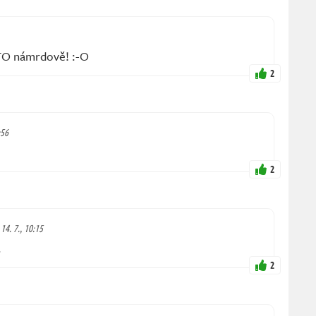
O námrdově! :-O
2
:56
2
 14. 7., 10:15
.
2