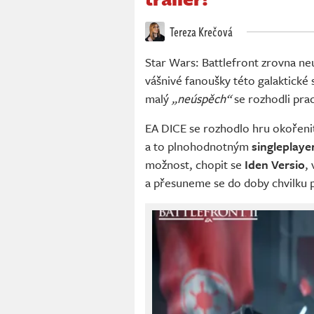
Tereza Krečová
Star Wars: Battlefront zrovna neu
vášnivé fanoušky této galaktické 
malý
„neúspěch“
se rozhodli pra
EA DICE se rozhodlo hru okořenit
a to plnohodnotným
singleplay
možnost, chopit se
Iden Versio
,
a přesuneme se do doby chvilku 