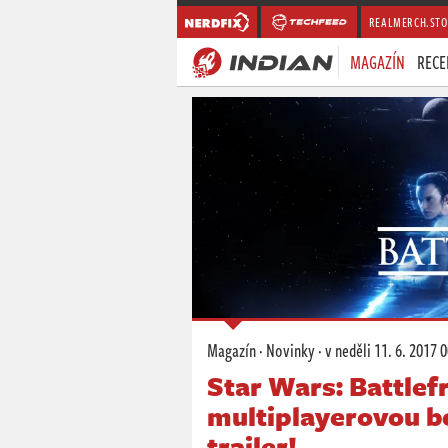
REALMERCH.STO
MAGAZÍN
RECE
Magazín
·
Novinky
·
v neděli
11. 6. 2017 
Star Wars: Battlef
multiplayerovou be
trailer!