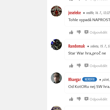
joseleke
neděle, 16. 7., 12:22
Tohle vypadá NAPROST
Odpovědět
Randomak
sobota, 15. 7., 5
Star War hra,proč ne
Odpovědět
Rhaegar
NERDFIX
pátek,
Od KotORu nej SW hra
Odpovědět