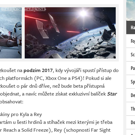
Ha
Fo
Sc
Pa
yzkoušet na
podzim 2017
, kdy vývojáři spustí přístup do
šech platformách (PC, Xbox One a PS4)! Pokud si ale
Sp
yzkoušet o pár dnů dříve, než bude beta přístupná
bjednat, a navíc můžete získat exkluzivní balíček
Star
De
 obsahovat:
Th
kiny pro Kyla a Rey
rtám u šesti hrdinů a stíhaček mezi kterými je třeba
Do
 Reach a Solid Freeze), Rey (schopnosti Far Sight