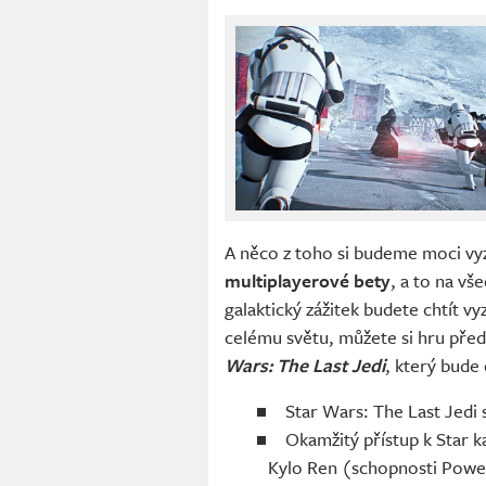
A něco z toho si budeme moci v
multiplayerové bety
, a to na v
galaktický zážitek budete chtít v
celému světu, můžete si hru předo
Wars: The Last Jedi
, který bude
Star Wars: The Last Jedi s
Okamžitý přístup k Star ka
Kylo Ren (schopnosti Power