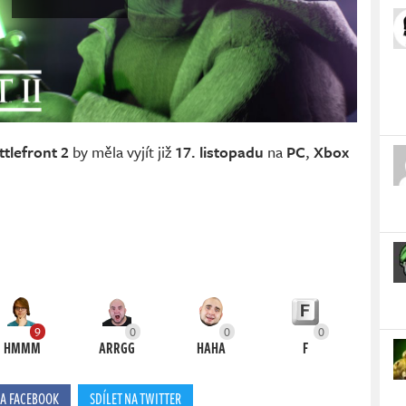
ttlefront 2
by měla vyjít již
17. listopadu
na
PC
,
Xbox
9
0
0
0
HMMM
ARRGG
HAHA
F
NA FACEBOOK
SDÍLET NA TWITTER