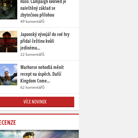
Halo: Campaign Evolved je
naleštěný základ se
zbytečnou přílohou
49 komentářů
Japonský vývojář do své hry
přidal češtinu kvůli
jedinému…
22 komentářů
Warhorse nehodlá měnit
recept na úspěch. Další
Kingdom Come…
62 komentářů
VÍCE NOVINEK
ECENZE