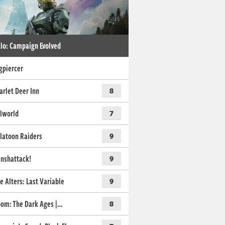
lo: Campaign Evolved
gpiercer
arlet Deer Inn
8
lworld
7
latoon Raiders
9
nshattack!
9
e Alters: Last Variable
9
om: The Dark Ages |…
8