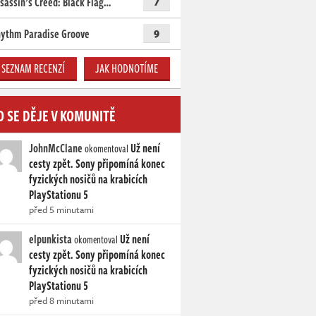
sassin’s Creed: Black Flag…
7
ythm Paradise Groove
9
SEZNAM RECENZÍ
JAK HODNOTÍME
O SE DĚJE V KOMUNITĚ
JohnMcClane
Už není
okomentoval
cesty zpět. Sony připomíná konec
fyzických nosičů na krabicích
PlayStationu 5
před 5 minutami
elpunkista
Už není
okomentoval
cesty zpět. Sony připomíná konec
fyzických nosičů na krabicích
PlayStationu 5
před 8 minutami