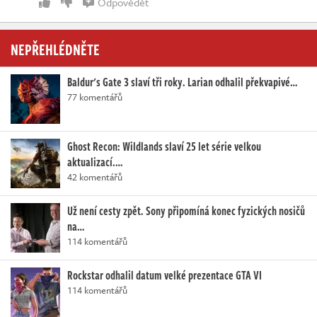
Odpovědět
NEPŘEHLÉDNĚTE
Baldur's Gate 3 slaví tři roky. Larian odhalil překvapivé…
77 komentářů
Ghost Recon: Wildlands slaví 25 let série velkou
aktualizací.…
42 komentářů
Už není cesty zpět. Sony připomíná konec fyzických nosičů
na…
114 komentářů
Rockstar odhalil datum velké prezentace GTA VI
114 komentářů