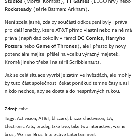
Studios
(Mortal Kombat),
TT Games
(LEGO hry) nebo
Rocksteady
(série Batman: Arkham).
Není zcela jasné, zda by součástí odkoupení byly i práva
pro další značky, které AT&T přímo vlastní nebo na ně má
práva (například cokoliv v rámci
DC Comics
,
Harryho
Pottera
nebo
Game of Thrones
), ale i přesto by nový
potenciální majitel přišel na vcelku výrazný majetek.
Kromě jiného třeba i na sérii Scribblenauts.
Jak se celá situace vyvrbí je zatím ve hvězdách, ale mohly
by tuto část společnosti čekat poněkud temné časy a asi
nikdo nechce, aby se dostala do nesprávných rukou.
Zdroj:
cnbc
Tagy:
Activision
,
AT&T
,
blizzard
,
blizzard activison
,
EA
,
Electronic Arts
,
prodej
,
take two
,
take two interactive
,
warner
bros.
,
Warner Bros. Interactive Entertainment