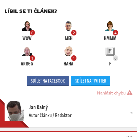
LÍBIL SE TI ČLÁNEK?
6
2
4
WOW
MEH
HMMM
1
1
0
ARRGG
HAHA
F
SDÍLET NA FACEBOOK
SDÍLET NA TWITTER
Nahlásit chybu
Jan Kalný
Autor článku / Redaktor