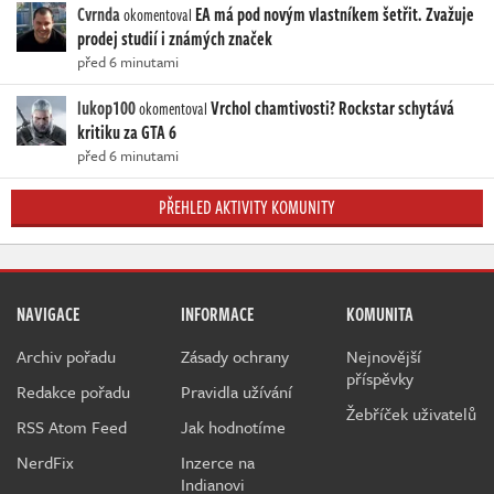
Cvrnda
EA má pod novým vlastníkem šetřit. Zvažuje
okomentoval
prodej studií i známých značek
před 6 minutami
lukop100
Vrchol chamtivosti? Rockstar schytává
okomentoval
kritiku za GTA 6
před 6 minutami
PŘEHLED AKTIVITY KOMUNITY
NAVIGACE
INFORMACE
KOMUNITA
Archiv pořadu
Zásady ochrany
Nejnovější
příspěvky
Redakce pořadu
Pravidla užívání
Žebříček uživatelů
RSS Atom Feed
Jak hodnotíme
NerdFix
Inzerce na
Indianovi