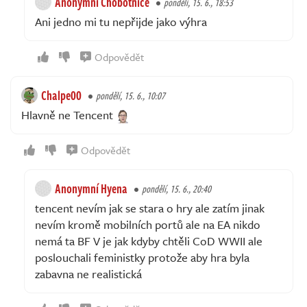
Anonymní Chobotnice
pondělí, 15. 6., 18:53
Ani jedno mi tu nepřijde jako výhra
Odpovědět
Chalpe00
pondělí, 15. 6., 10:07
Hlavně ne Tencent
Odpovědět
Anonymní Hyena
pondělí, 15. 6., 20:40
tencent nevím jak se stara o hry ale zatím jinak
nevím kromě mobilních portů ale na EA nikdo
nemá ta BF V je jak kdyby chtěli CoD WWII ale
poslouchali feministky protože aby hra byla
zabavna ne realistická