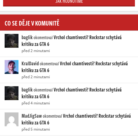
JAK HODNOTÍME
CO SE DĚJE V KOMUNITĚ
baglik
Vrchol chamtivosti? Rockstar schytává
okomentoval
kritiku za GTA 6
před 2 minutami
KralDavid
Vrchol chamtivosti? Rockstar schytává
okomentoval
kritiku za GTA 6
před 2 minutami
baglik
Vrchol chamtivosti? Rockstar schytává
okomentoval
kritiku za GTA 6
před 4 minutami
MadJigSaw
Vrchol chamtivosti? Rockstar schytává
okomentoval
kritiku za GTA 6
před 5 minutami