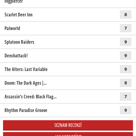
Fogpiercer
Scarlet Deer Inn
8
Palworld
7
Splatoon Raiders
9
Denshattack!
9
The Alters: Last Variable
9
Doom: The Dark Ages |…
8
Assassin’s Creed: Black Flag…
7
Rhythm Paradise Groove
9
SEZNAM RECENZÍ