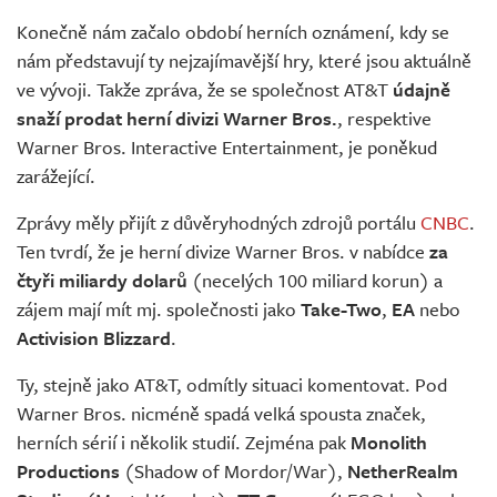
Živě
Konečně nám začalo období herních oznámení, kdy se
nám představují ty nejzajímavější hry, které jsou aktuálně
ve vývoji. Takže zpráva, že se společnost AT&T
údajně
snaží prodat herní divizi Warner Bros.
, respektive
Warner Bros. Interactive Entertainment, je poněkud
zarážející.
Zprávy měly přijít z důvěryhodných zdrojů portálu
CNBC
.
Ten tvrdí, že je herní divize Warner Bros. v nabídce
za
čtyři miliardy dolarů
(necelých 100 miliard korun) a
zájem mají mít mj. společnosti jako
Take-Two
,
EA
nebo
Activision Blizzard
.
Ty, stejně jako AT&T, odmítly situaci komentovat. Pod
Warner Bros. nicméně spadá velká spousta značek,
herních sérií i několik studií. Zejména pak
Monolith
Productions
(Shadow of Mordor/War),
NetherRealm