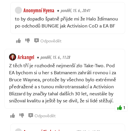
Anonymní Hyena
pondělí, 15. 6., 20:41
to by dopadlo špatně přijde mi že Halo ždímanou
po odchodů BUNGIE jak Activision CoD a EA BF
Odpovědět
Arkangel
pondělí, 15. 6., 11:28
Z těch tří je rozhodně nejmenší zlo Take-Two. Pod
EA bychom si u her s Batmanem zahráli rovnou i za
Bruce Waynea, protože by všechno bylo extrémně
předražené a s tunou mikrotranssakcí a Activision
Blizzard by značky tahal dalších 30 let, neustále by
snižoval kvalitu a ještě by se divil, že si lidé stěžují.
1
Odpovědět