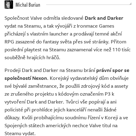
Živě
Michal Burian
Společnost Valve odmítla sledované
Dark and Darker
vydat na Steamu, a tak vývojáři z Ironmace Games
přicházejí s vlastním launcher a prodávají temné akční
RPG zasazené do fantasy světa přes své stránky. Přitom
poslední playtest na Steamu zaznamenal více než 110 tisíc
souběžně hrajících hráčů.
Prodeji Dark and Darker na Steamu brání
právní spor se
společností Nexon
. Korejský vydavatelský dům obviňuje
své bývalé zaměstnance, že použili zdrojový kód a assety
ze zrušeného projektu s kódovým označením P3 k
vytvoření Dark and Darker. Tvůrci vše popírají a ani
policisté při prohlídce jejich kanceláří nenašli žádné
důkazy. Kvůli probíhajícímu soudnímu řízení v Koreji a ve
Spojených státech amerických nechce Valve titul na
Steamu vydat.