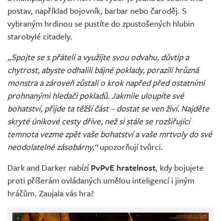
postav, například bojovník, barbar nebo čaroděj. S
vybraným hrdinou se pustíte do zpustošených hlubin
starobylé citadely.
„Spojte se s přáteli a využijte svou odvahu, důvtip a
chytrost, abyste odhalili bájné poklady, porazili hrůzná
monstra a zároveň zůstali o krok napřed před ostatními
prohnanými hledači pokladů. Jakmile uloupíte své
bohatství, přijde ta těžší část – dostat se ven živí. Najděte
skryté únikové cesty dříve, než si stále se rozšiřující
temnota vezme zpět vaše bohatství a vaše mrtvoly do své
neodolatelné zásobárny,“
upozorňují tvůrci.
Dark and Darker nabízí
PvPvE hratelnost
, kdy bojujete
proti příšerám ovládaných umělou inteligencí i jiným
hráčům. Zaujala vás hra?