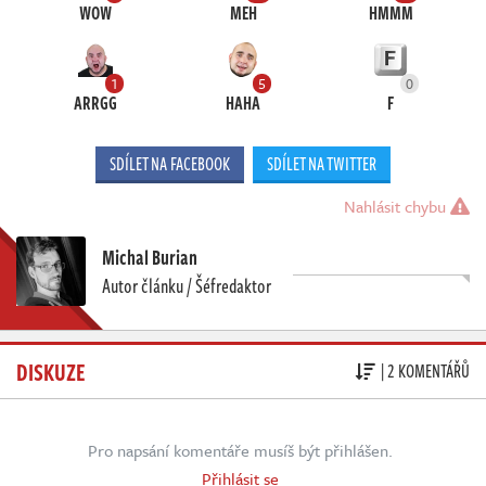
WOW
MEH
HMMM
1
5
0
ARRGG
HAHA
F
SDÍLET NA FACEBOOK
SDÍLET NA TWITTER
Nahlásit chybu
Michal Burian
Autor článku / Šéfredaktor
DISKUZE
| 2 KOMENTÁŘŮ
Pro napsání komentáře musíš být přihlášen.
Přihlásit se