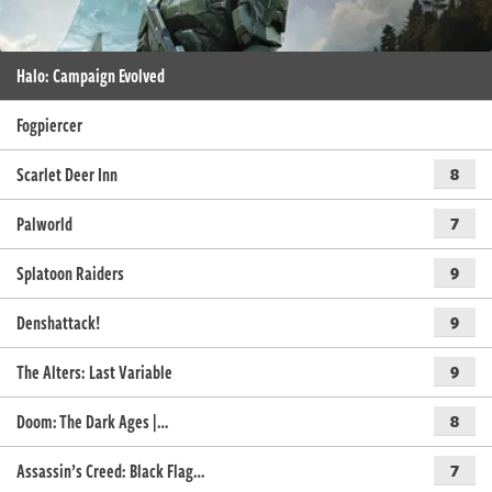
Halo: Campaign Evolved
Fogpiercer
Scarlet Deer Inn
8
Palworld
7
Splatoon Raiders
9
Denshattack!
9
The Alters: Last Variable
9
Doom: The Dark Ages |…
8
Assassin’s Creed: Black Flag…
7