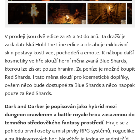
V prodeji jsou dvě edice za 35 a 50 dolarů. Ta dražší je
zakladatelská Hold the Line edice a obsahuje exkluzivní
skin postavy kostlivce, pochodeň a emote. K nákupu další
kosmetiky ve hře slouží herní měna zvaná Blue Shards,
kterou lze získat pouze hraním. Za peníze je možné koupit
Red Shards. I tato měna slouží pro kosmetické doplňky,
ovšem něco bude dostupné za Blue Shards a něco naopak
pouze za Red Shards.
Dark and Darker je popisován jako hybrid mezi
dungeon crawlerem a battle royale hrou zasazenou do
temného středověkého fantasy prostředí
. Hraje se z
pohledu první osoby a misí prvky RPG systémů, roguelike
a multiplayerových her. Na výběr je jedna ze sedmi tříd