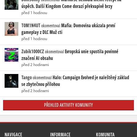
úspěch. Další Kingdom Come dorazí překvapivě brzy
před 1 hodinou
T0M1N4UT
Mafia: Domovina ukázala první
okomentoval
gameplay z DLC Muž cti
před 1 hodinou
Zubik1000CZ
Evropská unie spustila povinné
okomentoval
značení AI obsahu
před 2 hodinami
Tango
Halo: Campaign Evolved je naleštěný základ
okomentoval
se zbytečnou přílohou
před 2 hodinami
PŘEHLED AKTIVITY KOMUNITY
NAVIGACE
INFORMACE
KOMUNITA