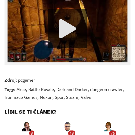
Zdroj:
pcgamer
Tagy:
Akce
,
Battle Royale
,
Dark and Darker
,
dungeon crawler
,
Ironmace Games
,
Nexon
,
Spor
,
Steam
,
Valve
LÍBIL SE TI ČLÁNEK?
3
13
76