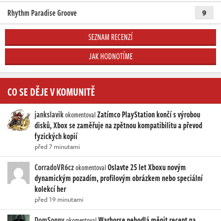
Rhythm Paradise Groove
9
SEZNAM RECENZÍ
JAK HODNOTÍME
CO SE DĚJE V KOMUNITĚ
jankslavik
Zatímco PlayStation končí s výrobou
okomentoval
disků, Xbox se zaměřuje na zpětnou kompatibilitu a převod
fyzických kopií
před 7 minutami
CorradoVR6cz
Oslavte 25 let Xboxu novým
okomentoval
dynamickým pozadím, profilovým obrázkem nebo speciální
kolekcí her
před 19 minutami
DomSonny
Warhorse nehodlá měnit recept na
okomentoval