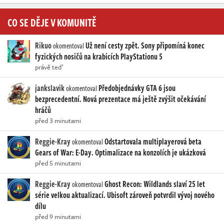
CO SE DĚJE V KOMUNITĚ
Rikuo
Už není cesty zpět. Sony připomíná konec
okomentoval
fyzických nosičů na krabicích PlayStationu 5
právě teď
jankslavik
Předobjednávky GTA 6 jsou
okomentoval
bezprecedentní. Nová prezentace má ještě zvýšit očekávání
hráčů
před 3 minutami
Reggie-Kray
Odstartovala multiplayerová beta
okomentoval
Gears of War: E-Day. Optimalizace na konzolích je ukázková
před 5 minutami
Reggie-Kray
Ghost Recon: Wildlands slaví 25 let
okomentoval
série velkou aktualizací. Ubisoft zároveň potvrdil vývoj nového
dílu
před 9 minutami