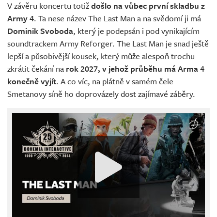
V závěru koncertu totiž
došlo na vůbec první skladbu z
Army 4
. Ta nese název The Last Man a na svědomí ji má
Dominik Svoboda
, který je podepsán i pod vynikajícím
soundtrackem Army Reforger. The Last Man je snad ještě
lepší a působivější kousek, který může alespoň trochu
zkrátit čekání na
rok 2027, v jehož průběhu má Arma 4
konečně vyjít
. A co víc, na plátně v samém čele
Smetanovy síně ho doprovázely dost zajímavé záběry.