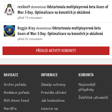
rexikos9
Odstartovala multiplayerová beta Gears of
okomentoval
War: E-Day. Optimalizace na konzolích je ukázková
před 13 minutami
Reggie-Kray
Odstartovala multiplayerová beta
okomentoval
Gears of War: E-Day. Optimalizace na konzolích je ukázková
před 22 minutami
PŘEHLED AKTIVITY KOMUNITY
NAVIGACE
INFORMACE
KOMUNITA
Archiv pořadu
Zásady ochrany
Nejnovější
příspěvky
Redakce pořadu
Pravidla užívání
Žebříček uživatelů
RSS Atom Feed
Jak hodnotíme
NerdFix
Inzerce na