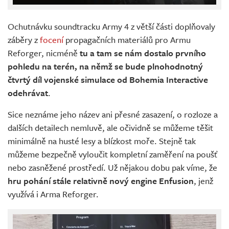
Ochutnávku soundtracku Army 4 z větší části doplňovaly
záběry z
focení
propagačních materiálů pro Armu
Reforger, nicméně
tu a tam se nám dostalo prvního
pohledu na terén, na němž se bude plnohodnotný
čtvrtý díl vojenské simulace od Bohemia Interactive
odehrávat
.
Sice neznáme jeho název ani přesné zasazení, o rozloze a
dalších detailech nemluvě, ale očividně se můžeme těšit
minimálně na husté lesy a blízkost moře. Stejně tak
můžeme bezpečně vyloučit kompletní zaměření na poušť
nebo zasněžené prostředí. Už nějakou dobu pak víme, že
hru pohání stále relativně nový engine Enfusion
, jenž
využívá i Arma Reforger.