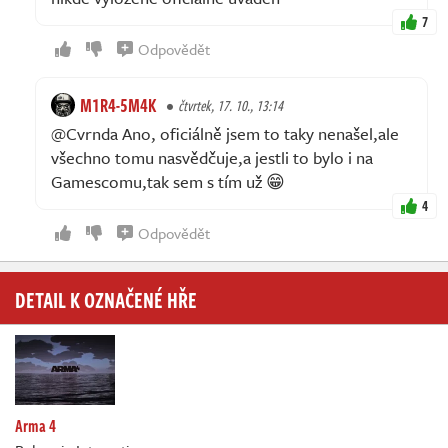
7
Odpovědět
M1R4-5M4K
čtvrtek, 17. 10., 13:14
@Cvrnda Ano, oficiálně jsem to taky nenašel,ale
všechno tomu nasvědčuje,a jestli to bylo i na
Gamescomu,tak sem s tím už 😁
4
Odpovědět
DETAIL K OZNAČENÉ HŘE
Arma 4