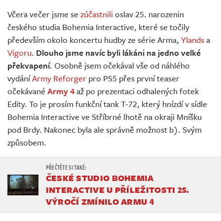
Živě
Včera večer jsme se
zúčastnili
oslav 25. narozenin
českého studia Bohemia Interactive, které se točily
především okolo koncertu hudby ze série Arma,
Ylands
a
Vigoru
.
Dlouho jsme navíc byli lákáni na jedno velké
překvapení
. Osobně jsem očekával vše od náhlého
vydání
Army Reforger
pro PS5 přes první teaser
očekávané
Army 4
až po prezentaci odhalených fotek
Edity. To je prosím funkční tank T-72, který hnízdí v sídle
Bohemia Interactive ve Stříbrné lhotě na okraji Mníšku
pod Brdy. Nakonec byla ale správně možnost b). Svým
způsobem.
ČESKÉ STUDIO BOHEMIA
INTERACTIVE U PŘÍLEŽITOSTI 25.
VÝROČÍ ZMÍNILO ARMU 4