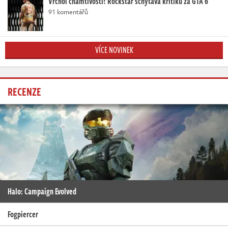
Vrchol chamtivosti? Rockstar schytává kritiku za GTA 6
91 komentářů
VÍCE NOVINEK
RECENZE
Halo: Campaign Evolved
Fogpiercer