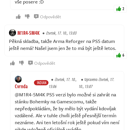
vše posere :D
2
Odpovědět
M1R4-5M4K
čtvrtek, 17. 10., 13:03
Pěkná skladba, takže Arma Reforger na PS5 datum
ještě nemá? Našel jsem jen že to má být ještě letos.
6
Odpovědět
čtvrtek, 17. 10.,
Upraveno
čtvrtek, 17.
INDIAN
Cvrnda
13:06
10., 13:07
@M1R4-5M4K PS5 verzi bylo možné si zahrát na
stánku Bohemky na Gamescomu, takže
nepředpokládám, že by mělo být vydání kdovíjak
vzdálené. Ale v tuhle chvíli ještě přesnější termín
neznáme. Ani ten letošní rok ještě pokud vím není
nikde vyloženě oficiálně uváděn