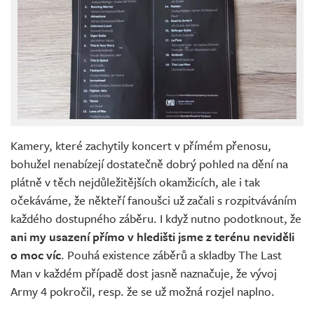
Kamery, které zachytily koncert v přímém přenosu,
bohužel nenabízejí dostatečně dobrý pohled na dění na
plátně v těch nejdůležitějších okamžicích, ale i tak
očekáváme, že někteří fanoušci už začali s rozpitváváním
každého dostupného záběru. I když nutno podotknout, že
ani my usazení přímo v hledišti jsme z terénu neviděli
o moc víc
. Pouhá existence záběrů a skladby The Last
Man v každém případě dost jasně naznačuje, že vývoj
Army 4 pokročil, resp. že se už možná rozjel naplno.