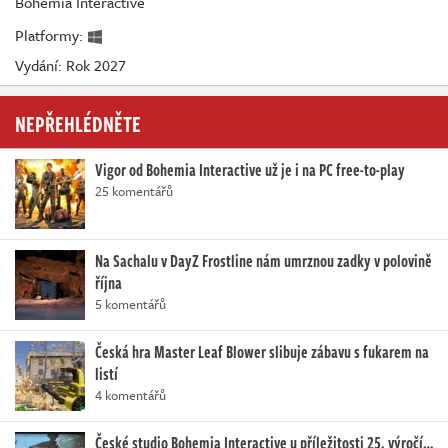
Bohemia Interactive
Platformy:
Vydání: Rok 2027
NEPŘEHLÉDNĚTE
Vigor od Bohemia Interactive už je i na PC free-to-play
25 komentářů
Na Sachalu v DayZ Frostline nám umrznou zadky v polovině
října
5 komentářů
Česká hra Master Leaf Blower slibuje zábavu s fukarem na
listí
4 komentářů
České studio Bohemia Interactive u příležitosti 25. výročí…