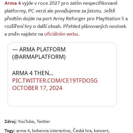
Arma 4
vyjde v roce 2027 pro zatím nespecifikované
platformy, PC verzi ale považujeme za jistotu. Ještě
předtím dojde na port Army Reforger pro PlayStation 5 a
rozšíření hry o další obsah. Přehled plánovaných novinek
a změn najdete na
oficiálním webu
.
— ARMA PLATFORM 
(@ARMAPLATFORM) 
ARMA 4 THEN... 
PIC.TWITTER.COM/CE19TFDOSG
OCTOBER 17, 2024
Zdroj:
YouTube
,
Twitter
Tagy:
arma 4
,
bohemia interactive
,
Česká hra
,
koncert
,