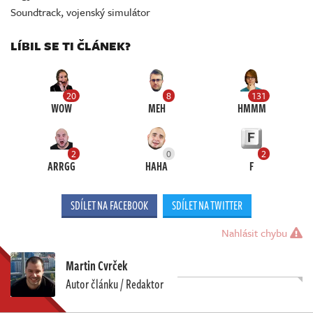
Soundtrack
,
vojenský simulátor
LÍBIL SE TI ČLÁNEK?
20
8
131
WOW
MEH
HMMM
2
0
2
ARRGG
HAHA
F
SDÍLET NA FACEBOOK
SDÍLET NA TWITTER
Nahlásit chybu
Martin Cvrček
Autor článku / Redaktor