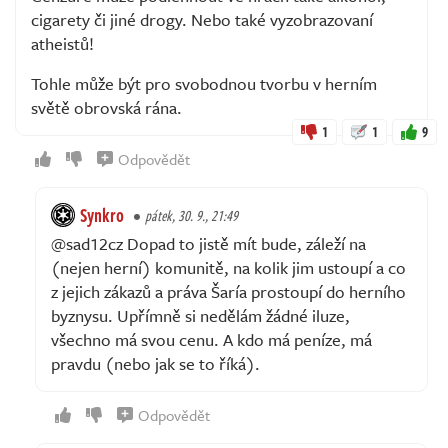
cigarety či jiné drogy. Nebo také vyzobrazovaní
atheistů!
Tohle může být pro svobodnou tvorbu v herním
světě obrovská rána.
1
1
9
Odpovědět
Synkro
pátek, 30. 9., 21:49
@sad12cz Dopad to jistě mít bude, záleží na
(nejen herní) komunitě, na kolik jim ustoupí a co
z jejich zákazů a práva Šaría prostoupí do herního
byznysu. Upřímně si nedělám žádné iluze,
všechno má svou cenu. A kdo má peníze, má
pravdu (nebo jak se to říká).
Odpovědět