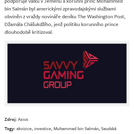
podporuje válku v Jemenu a korunní princ Mohammed
bin Salmán byl americkými zpravodajskými službami
obviněn z vraždy novináře deníku The Washington Post,
Džamála Chášukdžího, jenž politiku korunního prince
dlouhodobě kritizoval.
Zdroj:
Axios
Tagy:
akvizice
,
investice
,
Muhammad bin Salmán
,
Saudská