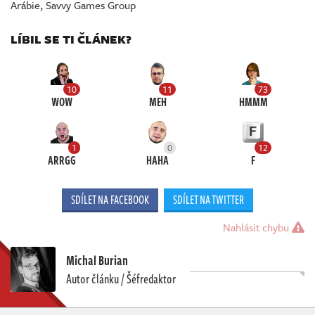
Arábie
,
Savvy Games Group
LÍBIL SE TI ČLÁNEK?
10
11
73
WOW
MEH
HMMM
1
0
12
ARRGG
HAHA
F
SDÍLET NA FACEBOOK
SDÍLET NA TWITTER
Nahlásit chybu
Michal Burian
Autor článku / Šéfredaktor