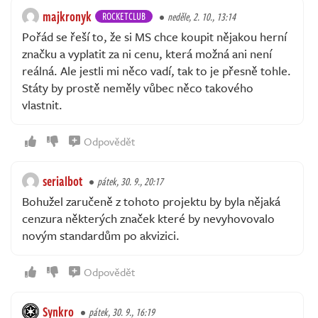
majkronyk
ROCKETCLUB
neděle, 2. 10., 13:14
Pořád se řeší to, že si MS chce koupit nějakou herní
značku a vyplatit za ni cenu, která možná ani není
reálná. Ale jestli mi něco vadí, tak to je přesně tohle.
Státy by prostě neměly vůbec něco takového
vlastnit.
Odpovědět
serialbot
pátek, 30. 9., 20:17
Bohužel zaručeně z tohoto projektu by byla nějaká
cenzura některých značek které by nevyhovovalo
novým standardům po akvizici.
Odpovědět
Synkro
pátek, 30. 9., 16:19