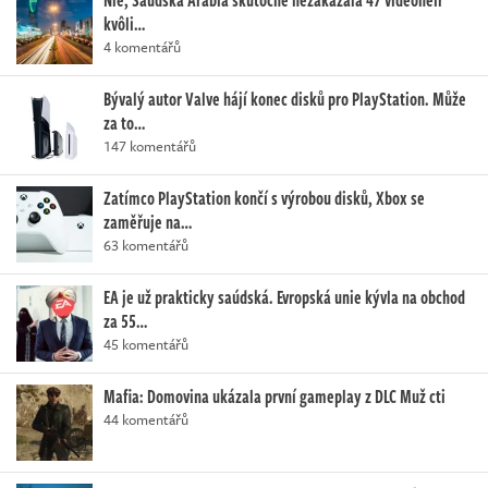
kvôli…
4 komentářů
Bývalý autor Valve hájí konec disků pro PlayStation. Může
za to…
147 komentářů
Zatímco PlayStation končí s výrobou disků, Xbox se
zaměřuje na…
63 komentářů
EA je už prakticky saúdská. Evropská unie kývla na obchod
za 55…
45 komentářů
Mafia: Domovina ukázala první gameplay z DLC Muž cti
44 komentářů