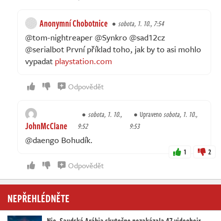
Anonymní Chobotnice
sobota, 1. 10., 7:54
@tom-nightreaper @Synkro @sad12cz
@serialbot První příklad toho, jak by to asi mohlo
vypadat
playstation.com
Odpovědět
sobota, 1. 10.,
Upraveno
sobota, 1. 10.,
JohnMcClane
9:52
9:53
@daengo Bohudík.
1
2
Odpovědět
NEPŘEHLÉDNĚTE
Nie, Saudská Arábia skutočne nezakázala 47 videoheir