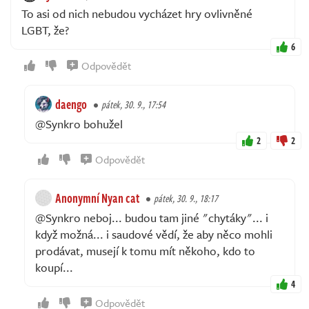
To asi od nich nebudou vycházet hry ovlivněné
LGBT, že?
6
Odpovědět
daengo
pátek, 30. 9., 17:54
@Synkro bohužel
2
2
Odpovědět
Anonymní Nyan cat
pátek, 30. 9., 18:17
@Synkro neboj... budou tam jiné "chytáky"... i
když možná... i saudové vědí, že aby něco mohli
prodávat, musejí k tomu mít někoho, kdo to
koupí...
4
Odpovědět