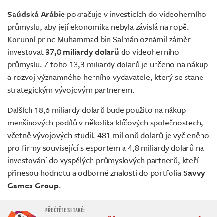
Živě
Saúdská Arábie
pokračuje v investicích do videoherního
průmyslu, aby její ekonomika nebyla závislá na ropě.
Korunní princ Muhammad bin Salmán oznámil záměr
investovat
37,8 miliardy dolarů
do videoherního
průmyslu. Z toho 13,3 miliardy dolarů je určeno na nákup
a rozvoj významného herního vydavatele, který se stane
strategickým vývojovým partnerem.
Dalších 18,6 miliardy dolarů bude použito na nákup
menšinových podílů v několika klíčových společnostech,
včetně vývojových studií. 481 milionů dolarů je vyčleněno
pro firmy související s esportem a 4,8 miliardy dolarů na
investování do vyspělých průmyslových partnerů, kteří
přinesou hodnotu a odborné znalosti do portfolia
Savvy
Games Group
.