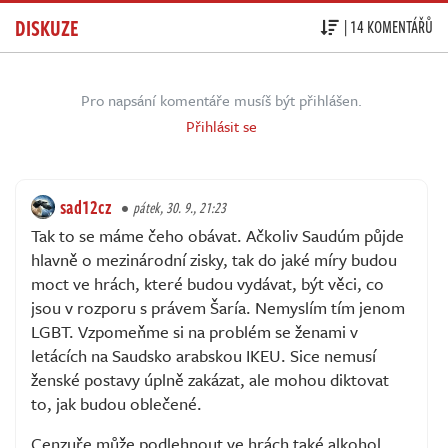
DISKUZE
| 14 KOMENTÁŘŮ
Pro napsání komentáře musíš být přihlášen.
Přihlásit se
sad12cz
pátek, 30. 9., 21:23
Tak to se máme čeho obávat. Ačkoliv Saudúm půjde
hlavně o mezinárodní zisky, tak do jaké míry budou
moct ve hrách, které budou vydávat, být věci, co
jsou v rozporu s právem Šaría. Nemyslím tím jenom
LGBT. Vzpomeňme si na problém se ženami v
letácích na Saudsko arabskou IKEU. Sice nemusí
ženské postavy úplně zakázat, ale mohou diktovat
to, jak budou oblečené.
Cenzuře může podlehnout ve hrách také alkohol,