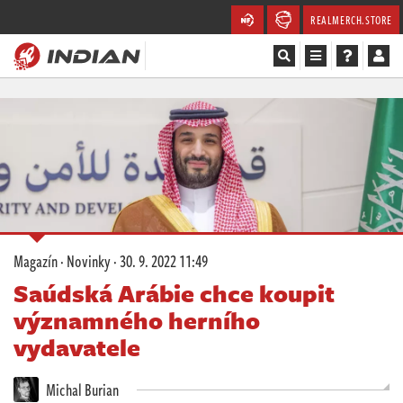
REALMERCH.STORE
Magazín
Recenze
Videa
Soutěže
Magazín
·
Novinky
·
30. 9. 2022 11:49
Databáze
Saúdská Arábie chce koupit
významného herního
Komunita
vydavatele
Redakce
Michal Burian