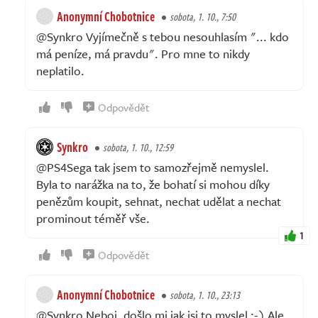
Anonymní Chobotnice
sobota, 1. 10., 7:50
@Synkro Vyjímečně s tebou nesouhlasím "... kdo
má peníze, má pravdu". Pro mne to nikdy
neplatilo.
Odpovědět
Synkro
sobota, 1. 10., 12:59
@PS4Sega tak jsem to samozřejmě nemyslel.
Byla to narážka na to, že bohatí si mohou díky
penězům koupit, sehnat, nechat udělat a nechat
prominout téměř vše.
1
Odpovědět
Anonymní Chobotnice
sobota, 1. 10., 23:13
@Synkro Neboj, došlo mi jak jsi to myslel :-) Ale