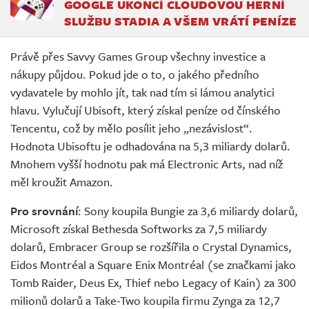
GOOGLE UKONČÍ CLOUDOVOU HERNÍ
SLUŽBU STADIA A VŠEM VRÁTÍ PENÍZE
Právě přes Savvy Games Group všechny investice a
nákupy půjdou. Pokud jde o to, o jakého předního
vydavatele by mohlo jít, tak nad tím si lámou analytici
hlavu. Vylučují Ubisoft, který získal peníze od čínského
Tencentu, což by mělo posílit jeho „nezávislost“.
Hodnota Ubisoftu je odhadována na 5,3 miliardy dolarů.
Mnohem vyšší hodnotu pak má Electronic Arts, nad níž
měl kroužit Amazon.
Pro srovnání
: Sony koupila Bungie za 3,6 miliardy dolarů,
Microsoft získal Bethesda Softworks za 7,5 miliardy
dolarů, Embracer Group se rozšířila o Crystal Dynamics,
Eidos Montréal a Square Enix Montréal (se značkami jako
Tomb Raider, Deus Ex, Thief nebo Legacy of Kain) za 300
milionů dolarů a Take-Two koupila firmu Zynga za 12,7