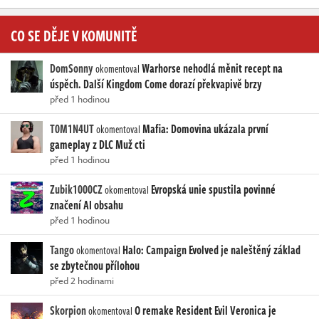
CO SE DĚJE V KOMUNITĚ
DomSonny
Warhorse nehodlá měnit recept na
okomentoval
úspěch. Další Kingdom Come dorazí překvapivě brzy
před 1 hodinou
T0M1N4UT
Mafia: Domovina ukázala první
okomentoval
gameplay z DLC Muž cti
před 1 hodinou
Zubik1000CZ
Evropská unie spustila povinné
okomentoval
značení AI obsahu
před 1 hodinou
Tango
Halo: Campaign Evolved je naleštěný základ
okomentoval
se zbytečnou přílohou
před 2 hodinami
Skorpion
O remake Resident Evil Veronica je
okomentoval