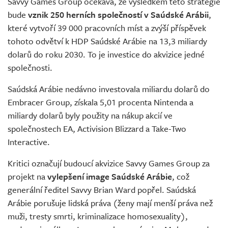
Savvy Games Group očekává, že výsledkem této strategie
bude
vznik 250 herních společností v Saúdské Arábii
,
které vytvoří 39 000 pracovních míst a zvýší příspěvek
tohoto odvětví k HDP Saúdské Arábie na 13,3 miliardy
dolarů do roku 2030. To je investice do akvizice jedné
společnosti.
Saúdská Arábie nedávno investovala miliardu dolarů do
Embracer Group, získala 5,01 procenta Nintenda a
miliardy dolarů byly použity na nákup akcií ve
společnostech EA, Activision Blizzard a Take-Two
Interactive.
Kritici označují budoucí akvizice Savvy Games Group za
projekt na
vylepšení image Saúdské Arábie
, což
generální ředitel Savvy Brian Ward popřel. Saúdská
Arábie porušuje lidská práva (ženy mají menší práva než
muži, tresty smrti, kriminalizace homosexuality),