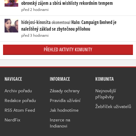
obrovský zájem a sbírá wishlisty rekordním tempem
před 2 hodinami
hidejosi-kinosita
Halo: Campaign Evolved je
okomentoval
naleštěný základ se zbytečnou přílohou
před 3 hodinami
PŘEHLED AKTIVITY KOMUNITY
NAVIGACE
INFORMACE
KOMUNITA
Archiv pořadu
Zásady ochrany
Nejnovější
příspěvky
Redakce pořadu
Pravidla užívání
Žebříček uživatelů
RSS Atom Feed
Jak hodnotíme
NerdFix
Inzerce na
Indianovi