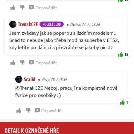
Odpovědět
TrenakCZE
ROCKETCLUB
čtvrtek, 24. 7., 13:26
Jsem zvědavý jak se poperou s jizdním modelem..
Snad to nebude jako třeba mod na superba v ETS2,
kdy letíte po dálnici a převrátíte se jakoby nic :D
15
Odpovědět
Scaild
úterý, 29. 7., 8:59
@TrenakCZE Neboj, pracují na kompletně nové
fyzice pro osobáky :)
1
Odpovědět
DETAIL K OZNAČENÉ HŘE