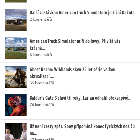
Další zastávkou American Truck Simulatoru je Jižní Dakota
2 komentářů
American Truck Simulator míří do Iowy. Přivítá vás
krásná…
6 komentářů
Ghost Recon: Wildlands slaví 25 let série velkou
aktualizací.…
35 komentářů
Baldur's Gate 3 slaví tři roky. Larian odhalil překvapivé…
76 komentářů
Už není cesty zpět. Sony připomíná konec fyzických nosičů
na…
67 komentářů