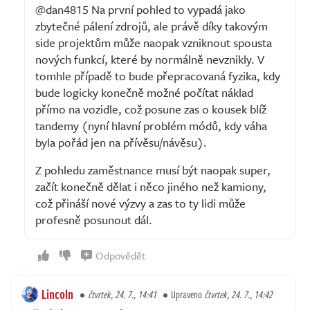
@dan4815 Na první pohled to vypadá jako
zbytečné pálení zdrojů, ale právě díky takovým
side projektům může naopak vzniknout spousta
nových funkcí, které by normálně nevznikly. V
tomhle případě to bude přepracovaná fyzika, kdy
bude logicky konečně možné počítat náklad
přímo na vozidle, což posune zas o kousek blíž
tandemy (nyní hlavní problém módů, kdy váha
byla pořád jen na přívěsu/návěsu).
Z pohledu zaměstnance musí být naopak super,
začít konečně dělat i něco jiného než kamiony,
což přináší nové výzvy a zas to ty lidi může
profesně posunout dál.
Odpovědět
Lincoln
čtvrtek, 24. 7., 14:41
Upraveno
čtvrtek, 24. 7., 14:42