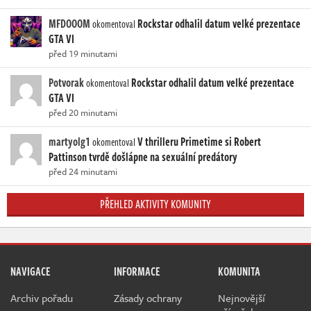
MFDOOOM
Rockstar odhalil datum velké prezentace
okomentoval
GTA VI
před 19 minutami
Potvorak
Rockstar odhalil datum velké prezentace
okomentoval
GTA VI
před 20 minutami
martyolg1
V thrilleru Primetime si Robert
okomentoval
Pattinson tvrdě došlápne na sexuální predátory
před 24 minutami
PŘEHLED AKTIVITY KOMUNITY
NAVIGACE
INFORMACE
KOMUNITA
Archiv pořadu
Zásady ochrany
Nejnovější