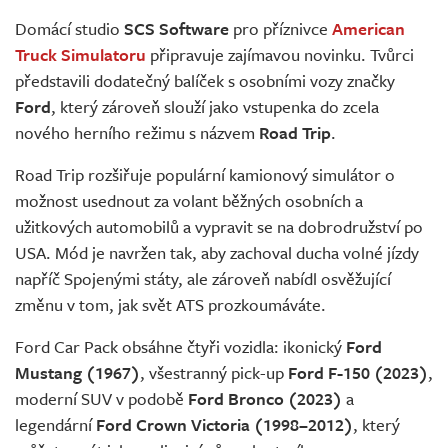
Živě
Domácí studio
SCS Software
pro příznivce
American
Truck Simulatoru
připravuje zajímavou novinku. Tvůrci
představili dodatečný balíček s osobními vozy značky
Ford
, který zároveň slouží jako vstupenka do zcela
nového herního režimu s názvem
Road Trip
.
Road Trip rozšiřuje populární kamionový simulátor o
možnost usednout za volant běžných osobních a
užitkových automobilů a vypravit se na dobrodružství po
USA. Mód je navržen tak, aby zachoval ducha volné jízdy
napříč Spojenými státy, ale zároveň nabídl osvěžující
změnu v tom, jak svět ATS prozkoumáváte.
Ford Car Pack obsáhne čtyři vozidla: ikonický
Ford
Mustang (1967)
, všestranný pick-up
Ford F-150 (2023)
,
moderní SUV v podobě
Ford Bronco (2023)
a
legendární
Ford Crown Victoria (1998–2012)
, který