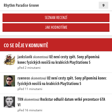
Rhythm Paradise Groove
9
SEZNAM RECENZÍ
JAK HODNOTÍME
CO SE DĚJE V KOMUNITĚ
jankslavik
Už není cesty zpět. Sony připomíná
okomentoval
konec fyzických nosičů na krabicích PlayStationu 5
před 2 minutami
rawneox
Už není cesty zpět. Sony připomíná konec
okomentoval
fyzických nosičů na krabicích PlayStationu 5
před 11 minutami
TRN
Rockstar odhalil datum velké prezentace GTA
okomentoval
VI
před 16 minutami