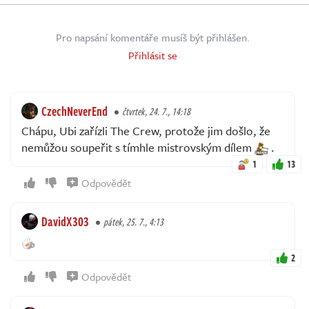
Pro napsání komentáře musíš být přihlášen.
Přihlásit se
CzechNeverEnd
čtvrtek, 24. 7., 14:18
Chápu, Ubi zařízli The Crew, protože jim došlo, že
nemůžou soupeřit s tímhle mistrovským dílem
.
1
13
Odpovědět
DavidX303
pátek, 25. 7., 4:13
2
Odpovědět