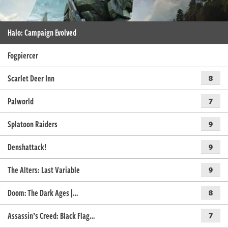
Halo: Campaign Evolved
Fogpiercer
Scarlet Deer Inn
8
Palworld
7
Splatoon Raiders
9
Denshattack!
9
The Alters: Last Variable
9
Doom: The Dark Ages |…
8
Assassin’s Creed: Black Flag…
7