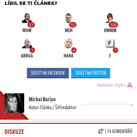
LÍBIL SE TI ČLÁNEK?
27
15
150
WOW
MEH
HMMM
1
4
7
ARRGG
HAHA
F
SDÍLET NA FACEBOOK
SDÍLET NA TWITTER
Nahlásit chybu
Michal Burian
Autor článku / Šéfredaktor
DISKUZE
| 14 KOMENTÁŘŮ