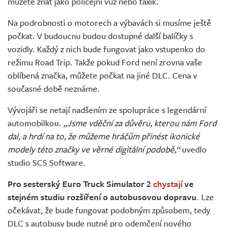
můžete znát jako policejní vůz nebo taxík.
Na podrobnosti o motorech a výbavách si musíme ještě
počkat. V budoucnu budou dostupné další balíčky s
vozidly. Každý z nich bude fungovat jako vstupenko do
režimu Road Trip. Takže pokud Ford není zrovna vaše
oblíbená značka, můžete počkat na jiné DLC. Cena v
současné době neznáme.
Vývojáři se netají nadšením ze spolupráce s legendární
automobilkou.
„Jsme vděční za důvěru, kterou nám Ford
dal, a hrdí na to, že můžeme hráčům přinést ikonické
modely této značky ve věrné digitální podobě,“
uvedlo
studio SCS Software.
Pro sesterský Euro Truck Simulator 2
chystají
ve
stejném studiu rozšíření o autobusovou dopravu
. Lze
očekávat, že bude fungovat podobným způsobem, tedy
DLC s autobusy bude nutné pro odemčení nového