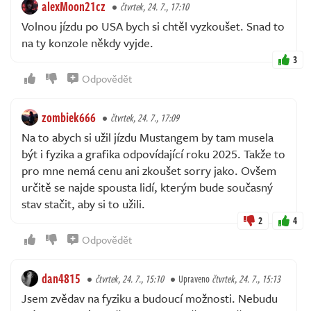
alexMoon21cz
čtvrtek, 24. 7., 17:10
Volnou jízdu po USA bych si chtěl vyzkoušet. Snad to
na ty konzole někdy vyjde.
3
Odpovědět
zombiek666
čtvrtek, 24. 7., 17:09
Na to abych si užil jízdu Mustangem by tam musela
být i fyzika a grafika odpovídající roku 2025. Takže to
pro mne nemá cenu ani zkoušet sorry jako. Ovšem
určitě se najde spousta lidí, kterým bude současný
stav stačit, aby si to užili.
2
4
Odpovědět
dan4815
čtvrtek, 24. 7., 15:10
Upraveno
čtvrtek, 24. 7., 15:13
Jsem zvědav na fyziku a budoucí možnosti. Nebudu