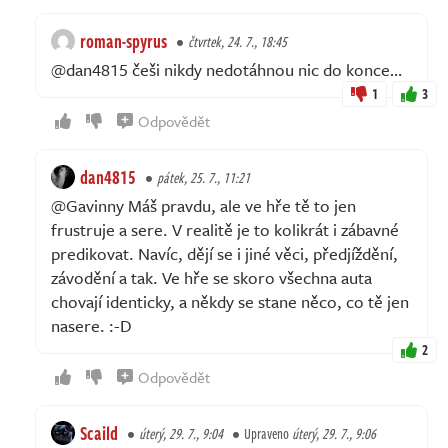
roman-spyrus
čtvrtek, 24. 7., 18:45
@dan4815 češi nikdy nedotáhnou nic do konce…
1
3
Odpovědět
dan4815
pátek, 25. 7., 11:21
@Gavinny Máš pravdu, ale ve hře tě to jen
frustruje a sere. V realitě je to kolikrát i zábavné
predikovat. Navíc, dějí se i jiné věci, předjíždění,
závodění a tak. Ve hře se skoro všechna auta
chovají identicky, a někdy se stane něco, co tě jen
nasere. :-D
2
Odpovědět
Scaild
úterý, 29. 7., 9:04
Upraveno
úterý, 29. 7., 9:06