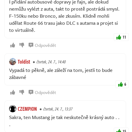
I přidání autobusové dopravy je fajn, ale dokud
nemůžu vylézt z auta, takt to prostě postrádá smysl.
F-150ku nebo Bronco, ale zkusím. Klidně mohli
udělat Route 66 trasu jako DLC s autama a projet si
to virtuálně.
11
Odpovědět
Toldist
čtvrtek, 24. 7., 14:40
Vypadá to pěkně, ale záleží na tom, jestli to bude
zábavné
6
Odpovědět
CZEMPION
čtvrtek, 24. 7., 13:37
Sakra, ten Mustang je tak neskutečně krásný auto . .
.
15