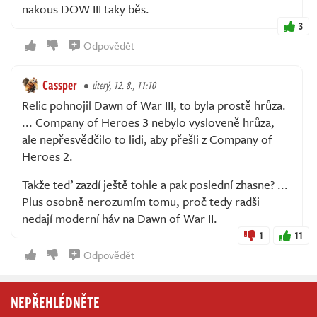
nakous DOW III taky běs.
3
Odpovědět
Cassper
úterý, 12. 8., 11:10
Relic pohnojil Dawn of War III, to byla prostě hrůza.
... Company of Heroes 3 nebylo vysloveně hrůza,
ale nepřesvědčilo to lidi, aby přešli z Company of
Heroes 2.
Takže teď zazdí ještě tohle a pak poslední zhasne? ...
Plus osobně nerozumím tomu, proč tedy radši
nedají moderní háv na Dawn of War II.
1
11
Odpovědět
NEPŘEHLÉDNĚTE