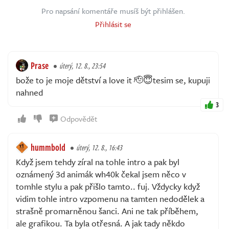
Pro napsání komentáře musíš být přihlášen.
Přihlásit se
Prase
úterý, 12. 8., 23:54
bože to je moje dětství a love it 🫡😇tesim se, kupuji
nahned
3
Odpovědět
hummbold
úterý, 12. 8., 16:43
Když jsem tehdy zíral na tohle intro a pak byl
oznámený 3d animák wh40k čekal jsem něco v
tomhle stylu a pak přišlo tamto.. fuj. Vždycky když
vidim tohle intro vzpomenu na tamten nedodělek a
strašně promarněnou šanci. Ani ne tak příběhem,
ale grafikou. Ta byla otřesná. A jak tady někdo