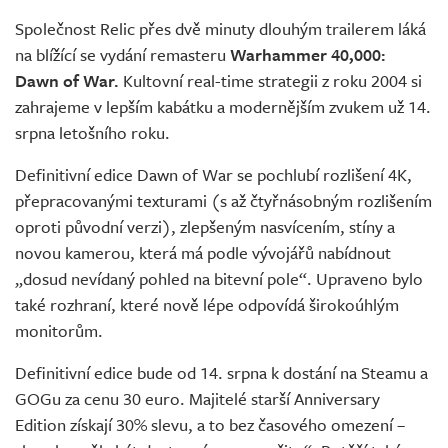
Živě
Společnost Relic přes dvě minuty dlouhým trailerem láká
na blížící se vydání remasteru
Warhammer 40,000:
Dawn of War.
Kultovní real-time strategii z roku 2004 si
zahrajeme v lepším kabátku a modernějším zvukem už 14.
srpna letošního roku.
Definitivní edice Dawn of War se pochlubí rozlišení 4K,
přepracovanými texturami (s až čtyřnásobným rozlišením
oproti původní verzi), zlepšeným nasvícením, stíny a
novou kamerou, která má podle vývojářů nabídnout
„dosud nevídaný pohled na bitevní pole“. Upraveno bylo
také rozhraní, které nově lépe odpovídá širokoúhlým
monitorům.
Definitivní edice bude od 14. srpna k dostání na Steamu a
GOGu za cenu 30 euro. Majitelé starší Anniversary
Edition získají 30% slevu, a to bez časového omezení –