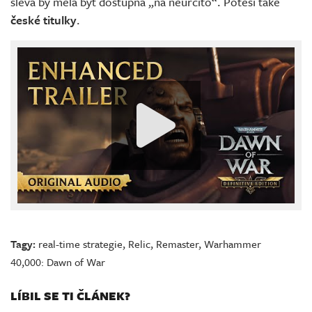
sleva by měla být dostupná „na neurčito“. Potěší také
české titulky
.
Tagy:
real-time strategie
,
Relic
,
Remaster
,
Warhammer
40,000: Dawn of War
LÍBIL SE TI ČLÁNEK?