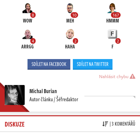
8
10
167
WOW
MEH
HMMM
4
2
2
ARRGG
HAHA
F
SDÍLET NA FACEBOOK
SDÍLET NA TWITTER
Nahlásit chybu
Michal Burian
Autor článku / Šéfredaktor
DISKUZE
| 3 KOMENTÁŘŮ