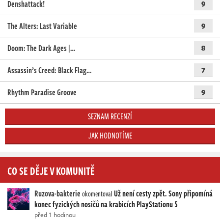
Denshattack!
9
The Alters: Last Variable
9
Doom: The Dark Ages |…
8
Assassin’s Creed: Black Flag…
7
Rhythm Paradise Groove
9
SEZNAM RECENZÍ
JAK HODNOTÍME
CO SE DĚJE V KOMUNITĚ
Ruzova-bakterie
Už není cesty zpět. Sony připomíná
okomentoval
konec fyzických nosičů na krabicích PlayStationu 5
před 1 hodinou