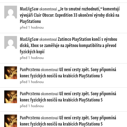
MadJigSaw
„Je to smutné rozhodnutí,“ komentují
okomentoval
vývojáři Clair Obscur: Expedition 33 ukončení výroby disků na
PlayStationu
před 1 hodinou
MadJigSaw
Zatímco PlayStation končí s výrobou
okomentoval
disků, Xbox se zaměřuje na zpětnou kompatibilitu a převod
fyzických kopií
před 1 hodinou
PanPrcstenu
Už není cesty zpět. Sony připomíná
okomentoval
konec fyzických nosičů na krabicích PlayStationu 5
před 1 hodinou
PanPrcstenu
Už není cesty zpět. Sony připomíná
okomentoval
konec fyzických nosičů na krabicích PlayStationu 5
před 1 hodinou
PanPrcstenu
Už není cesty zpět. Sony připomíná
okomentoval
konec fyzických nosičů na krabicích PlayStationu 5