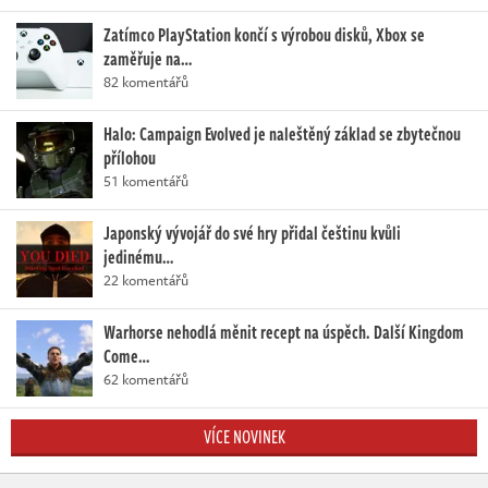
Zatímco PlayStation končí s výrobou disků, Xbox se
zaměřuje na…
82 komentářů
Halo: Campaign Evolved je naleštěný základ se zbytečnou
přílohou
51 komentářů
Japonský vývojář do své hry přidal češtinu kvůli
jedinému…
22 komentářů
Warhorse nehodlá měnit recept na úspěch. Další Kingdom
Come…
62 komentářů
VÍCE NOVINEK