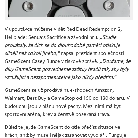
V upoutávce můžeme vidět Red Dead Redemption 2,
Hellblade: Senua's Sacrifice a závodní hru.
„Studie
prokázaly, že čich se do dlouhodobé paměti otiskuje
silněji než cokoli jiného,“
napsal prezident společnosti
GameScent Casey Bunce v tiskové zprávě.
„Doufáme, že
díky GameScent pozvedneme zážitky hráčů tak, aby byly
vzrušující a nezapomenutelné jako nikdy předtím.“
GameScent se už prodává na e-shopech Amazon,
Walmart, Best Buy a GameStop od 150 do 180 dolarů. V
budoucnu jsou v plánu nové pachy. Mezi nimi má být
sportovní aréna, krev a čerstvě posekaná tráva.
Důležité je, že GameScent dokáže přečíst situace ve
hrách, aniž by museli nějak zasahovat vývojáři. Funguje