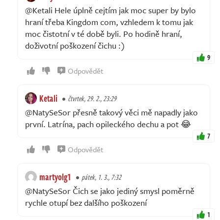
@Ketali Hele úplně cejtím jak moc super by bylo
hraní třeba Kingdom com, vzhledem k tomu jak
moc čistotní v té době byli. Po hodině hraní,
doživotní poškození čichu :)
9
Odpovědět
Ketali
čtvrtek, 29. 2., 23:29
@NatySeSor přesně takový věci mě napadly jako
první. Latrína, pach opileckého dechu a pot 😂
7
Odpovědět
martyolg1
pátek, 1. 3., 7:32
@NatySeSor Čich se jako jediný smysl poměrně
rychle otupí bez dalšího poškození
1