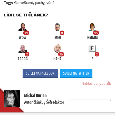
Tagy:
GameScent
,
pachy
,
vůně
LÍBIL SE TI ČLÁNEK?
19
8
95
WOW
MEH
HMMM
2
35
2
ARRGG
HAHA
F
SDÍLET NA FACEBOOK
SDÍLET NA TWITTER
Nahlásit chybu
Michal Burian
Autor článku / Šéfredaktor