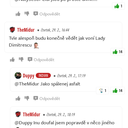
1
Odpovědět
TheMidur
čtvrtek, 29. 2., 16:44
Tvle alespoň budu konečně vědět jak voní Lady
Dimitrescu
14
Odpovědět
Duppy
INDIAN
čtvrtek, 29. 2., 17:19
@TheMidur Jako spálenej asfalt
1
14
Odpovědět
TheMidur
čtvrtek, 29. 2., 18:19
@Duppy Inu doufal jsem popravdě v něco jiného