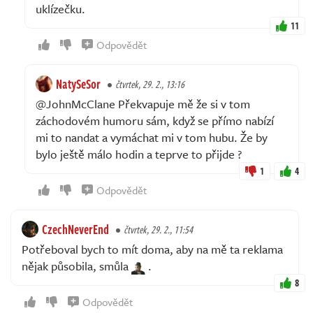
uklízečku.
11
Odpovědět
NatySeSor
čtvrtek, 29. 2., 13:16
@JohnMcClane Překvapuje mě že si v tom
záchodovém humoru sám, když se přímo nabízí
mi to nandat a vymáchat mi v tom hubu. Že by
bylo ještě málo hodin a teprve to přijde ?
1
4
Odpovědět
CzechNeverEnd
čtvrtek, 29. 2., 11:54
Potřeboval bych to mít doma, aby na mě ta reklama
nějak působila, smůla
.
8
Odpovědět