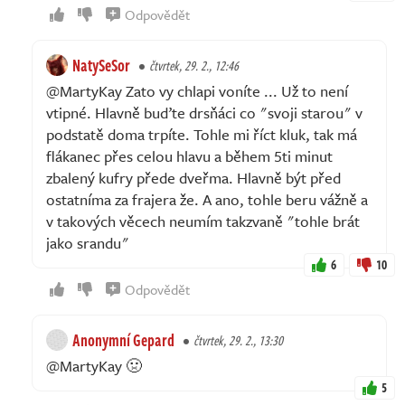
Odpovědět
NatySeSor
čtvrtek, 29. 2., 12:46
@MartyKay Zato vy chlapi voníte ... Už to není
vtipné. Hlavně buďte drsňáci co "svoji starou" v
podstatě doma trpíte. Tohle mi říct kluk, tak má
flákanec přes celou hlavu a během 5ti minut
zbalený kufry přede dveřma. Hlavně být před
ostatníma za frajera že. A ano, tohle beru vážně a
v takových věcech neumím takzvaně "tohle brát
jako srandu"
6
10
Odpovědět
Anonymní Gepard
čtvrtek, 29. 2., 13:30
@MartyKay 🤢
5