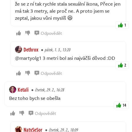
že se z ní tak rychle stala sexuální ikona, Přece jen
má tak 3 metry, ale proč ne. A proto jsem se
zeptal, jakou vůni myslíš 😆
1
Odpovědět
Dethrox
pátek, 1. 3., 13:20
@martyolg1 3 metri bol asi najväčši dôvod :DD
2
Odpovědět
Ketali
čtvrtek, 29. 2., 16:28
Bez toho bych se obešla
14
Odpovědět
NatySeSor
čtvrtek, 29. 2., 18:09