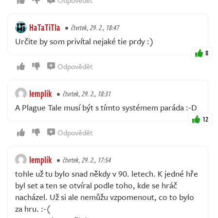
Odpovědět
HaTaTiTla
čtvrtek, 29. 2., 18:47
Určite by som privítal nejaké tie prdy :)
8
Odpovědět
lemplik
čtvrtek, 29. 2., 18:31
A Plague Tale musí být s tímto systémem paráda :-D
12
Odpovědět
lemplik
čtvrtek, 29. 2., 17:54
tohle už tu bylo snad někdy v 90. letech. K jedné hře
byl set a ten se otvíral podle toho, kde se hráč
nacházel. Už si ale nemůžu vzpomenout, co to bylo
za hru. :-(