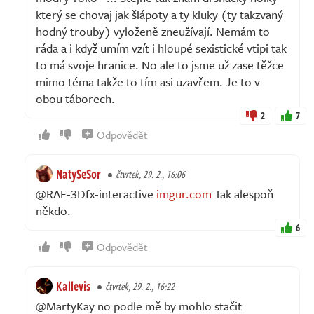
který se chovaj jak šlápoty a ty kluky (ty takzvaný
hodný trouby) vyloženě zneužívají. Nemám to
ráda a i když umím vzít i hloupé sexistické vtipi tak
to má svoje hranice. No ale to jsme už zase těžce
mimo téma takže to tím asi uzavřem. Je to v
obou táborech.
2
7
Odpovědět
NatySeSor
čtvrtek, 29. 2., 16:06
@RAF-3Dfx-interactive
imgur.com
Tak alespoň
někdo.
6
Odpovědět
Kallevis
čtvrtek, 29. 2., 16:22
@MartyKay no podle mě by mohlo stačit