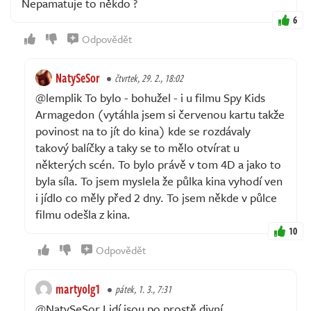
Nepamatuje to někdo ?
6
Odpovědět
NatySeSor
čtvrtek, 29. 2., 18:02
@lemplik To bylo - bohužel - i u filmu Spy Kids
Armagedon (vytáhla jsem si červenou kartu takže
povinost na to jít do kina) kde se rozdávaly
takový balíčky a taky se to mělo otvírat u
některých scén. To bylo právě v tom 4D a jako to
byla síla. To jsem myslela že půlka kina vyhodí ven
i jídlo co měly před 2 dny. To jsem někde v půlce
filmu odešla z kina.
10
Odpovědět
martyolg1
pátek, 1. 3., 7:31
@NatySeSor Lidí jsou po prostě divní....