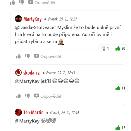
Odpovědět
MartyKay
čtvrtek, 29. 2., 12:27
@Dasda-StoDvacet Myslim že to bude uplně první
hra která na to bude připojena. Autoři by měli
přidat rybinu a sejra
1
30
Odpovědět
skoda-cz
čtvrtek, 29. 2., 12:41
@MartyKay ježíši 😁😁😁😁😁
11
Odpovědět
Ten-Martin
čtvrtek, 29. 2., 12:44
@MartyKay 🤣🤣🤣
12