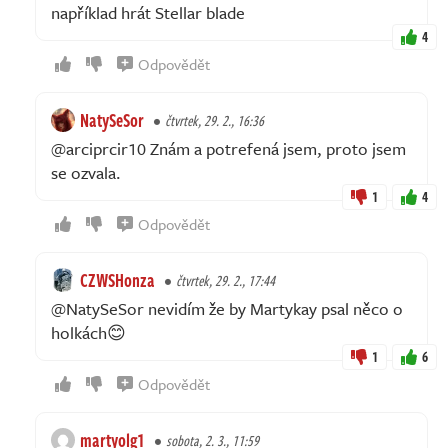
například hrát Stellar blade
4
Odpovědět
NatySeSor
čtvrtek, 29. 2., 16:36
@arciprcir10 Znám a potrefená jsem, proto jsem
se ozvala.
1
4
Odpovědět
CZWSHonza
čtvrtek, 29. 2., 17:44
@NatySeSor nevidím že by Martykay psal něco o
holkách😊
1
6
Odpovědět
martyolg1
sobota, 2. 3., 11:59