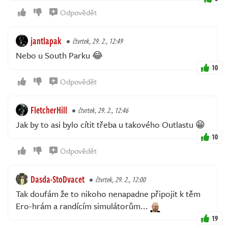
Odpovědět
jantlapak
čtvrtek, 29. 2., 12:49
Nebo u South Parku 😂
10
Odpovědět
FletcherHill
čtvrtek, 29. 2., 12:46
Jak by to asi bylo cítit třeba u takového Outlastu 😁
10
Odpovědět
Dasda-StoDvacet
čtvrtek, 29. 2., 12:00
Tak doufám že to nikoho nenapadne připojit k těm
Ero-hrám a randícím simulátorům...
19