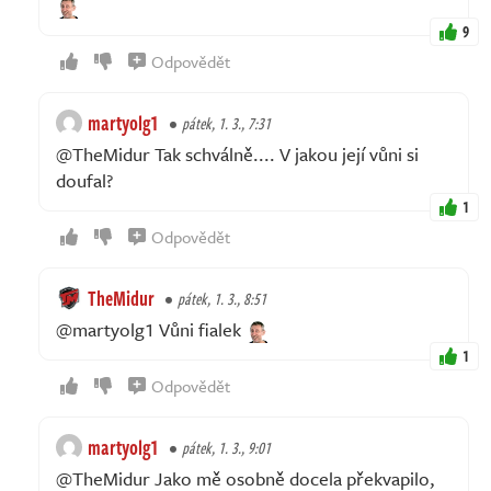
9
Odpovědět
martyolg1
pátek, 1. 3., 7:31
@TheMidur Tak schválně.... V jakou její vůni si
doufal?
1
Odpovědět
TheMidur
pátek, 1. 3., 8:51
@martyolg1 Vůni fialek
1
Odpovědět
martyolg1
pátek, 1. 3., 9:01
@TheMidur Jako mě osobně docela překvapilo,