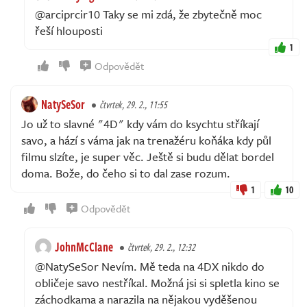
@arciprcir10 Taky se mi zdá, že zbytečně moc
řeší hlouposti
1
Odpovědět
NatySeSor
čtvrtek, 29. 2., 11:55
Jo už to slavné "4D" kdy vám do ksychtu stříkají
savo, a hází s váma jak na trenažéru koňáka kdy půl
filmu slzíte, je super věc. Ještě si budu dělat bordel
doma. Bože, do čeho si to dal zase rozum.
1
10
Odpovědět
JohnMcClane
čtvrtek, 29. 2., 12:32
@NatySeSor Nevím. Mě teda na 4DX nikdo do
obličeje savo nestříkal. Možná jsi si spletla kino se
záchodkama a narazila na nějakou vyděšenou