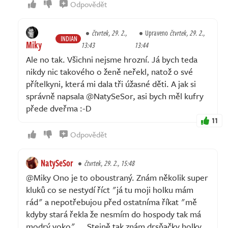
Odpovědět
čtvrtek, 29. 2.,
Upraveno
čtvrtek, 29. 2.,
INDIAN
Miky
13:43
13:44
Ale no tak. Všichni nejsme hrozní. Já bych teda
nikdy nic takového o ženě neřekl, natož o své
přítelkyni, která mi dala tři úžasné děti. A jak si
správně napsala @NatySeSor, asi bych měl kufry
přede dveřma :-D
11
Odpovědět
NatySeSor
čtvrtek, 29. 2., 15:48
@Miky Ono je to oboustraný. Znám několik super
kluků co se nestydí říct "já tu moji holku mám
rád" a nepotřebujou před ostatníma říkat "mě
kdyby stará řekla že nesmím do hospody tak má
modrý voko" ... Stejně tak znám drsňačky holky