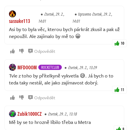
čtvrtek, 29. 2.,
Upraveno
čtvrtek, 29. 2.,
sassuke113
14:01
14:01
Asi by to byla věc, kterou bych párkrát zkusil a pak už
nepoužil. Ale zajímalo by mě to 😀
10
Odpovědět
MFDOOOM
ROCKETCLUB
čtvrtek, 29. 2., 13:29
Tvle z toho by přítelkyně vykvetla 😅. Já bych o to
teda taky nestál, ale jako zajímavost dobrý.
11
Odpovědět
Zubik1000CZ
čtvrtek, 29. 2., 13:18
Mě by se to hrozně líbilo třeba u Metra
8