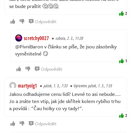
se bude praštit 🤔🤔🤔
2
Odpovědět
scretchy0027
sobota, 2. 3., 11:20
@PivniBaron v článku se píše, že jsou zásobníky
vyměnitelné 😏
1
Odpovědět
martyolg1
pátek, 1. 3., 7:33
Upraveno
pátek, 1. 3., 7:35
Jakou odhadujeme cenu lidí? Levné to asi nebude....
Jo a znáte ten vtip, jak jde skřítek kolem rybího trhu
a povídá : "Čau holky co vy tady?".
2
Odpovědět