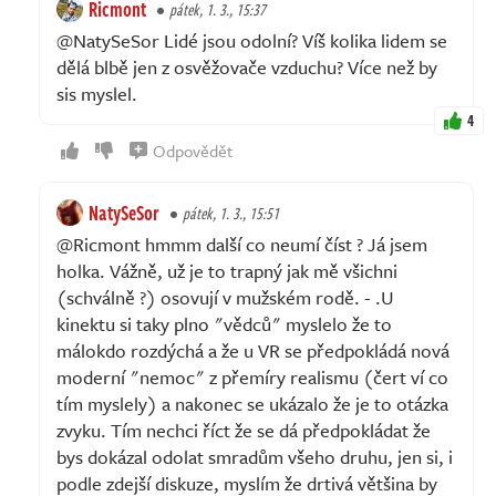
Ricmont
pátek, 1. 3., 15:37
@NatySeSor Lidé jsou odolní? Víš kolika lidem se
dělá blbě jen z osvěžovače vzduchu? Více než by
sis myslel.
4
Odpovědět
NatySeSor
pátek, 1. 3., 15:51
@Ricmont hmmm další co neumí číst ? Já jsem
holka. Vážně, už je to trapný jak mě všichni
(schválně ?) osovují v mužském rodě. - .U
kinektu si taky plno "vědců" myslelo že to
málokdo rozdýchá a že u VR se předpokládá nová
moderní "nemoc" z přemíry realismu (čert ví co
tím myslely) a nakonec se ukázalo že je to otázka
zvyku. Tím nechci říct že se dá předpokládat že
bys dokázal odolat smradům všeho druhu, jen si, i
podle zdejší diskuze, myslím že drtivá většina by