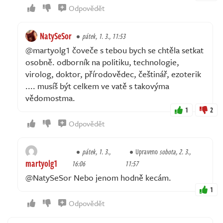
Odpovědět
NatySeSor
pátek, 1. 3., 11:53
@martyolg1 čoveče s tebou bych se chtěla setkat
osobně. odborník na politiku, technologie,
virolog, doktor, přírodovědec, češtinář, ezoterik
.... musíš být celkem ve vatě s takovýma
vědomostma.
1
2
Odpovědět
pátek, 1. 3.,
Upraveno
sobota, 2. 3.,
martyolg1
16:06
11:57
@NatySeSor Nebo jenom hodně kecám.
1
Odpovědět