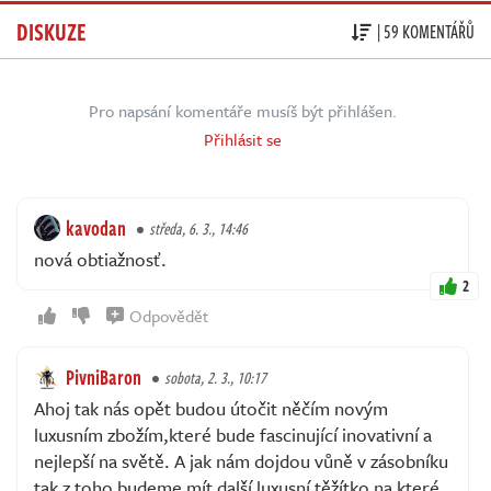
DISKUZE
| 59 KOMENTÁŘŮ
Pro napsání komentáře musíš být přihlášen.
Přihlásit se
kavodan
středa, 6. 3., 14:46
nová obtiažnosť.
2
Odpovědět
PivniBaron
sobota, 2. 3., 10:17
Ahoj tak nás opět budou útočit něčím novým
luxusním zbožím,které bude fascinující inovativní a
nejlepší na světě. A jak nám dojdou vůně v zásobníku
tak z toho budeme mít další luxusní těžítko na které