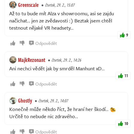
Greenscale
čtvrtek, 29. 2., 15:07
Až to tu bude mít Alza v showroomu, asi se zajdu
načichat.. jen ze zvědavosti :) Beztak jsem chtěl
testnout nějaké VR headsety..
9
Odpovědět
MajkRezonant
čtvrtek, 29. 2., 14:26
Ani nechci vědět jak by smrděl Manhunt xD..
11
Odpovědět
Ghostly
čtvrtek, 29. 2., 14:07
Konečně může někdo říct, že hraní her škodí..
Určitě to nebude nic zdravého..
10
Odpovědět