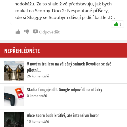
nedokážu. Za to si ale živě představuju, jak bych
koukal na Scooby-Doo 2: Nespoutané příšery,
kde si Shaggy se Scoobym dávají prdící battle :D .
5
Odpovědět
NEPŘEHLÉDNĚTE
V novém traileru na válečný snímek Devotion se dvě
pilotní…
26 komentářů
Stadia funguje dál. Google odpovídá na otázky
0 komentářů
Akce Scorn bude krátký, ale intenzivní horor
10 komentářů