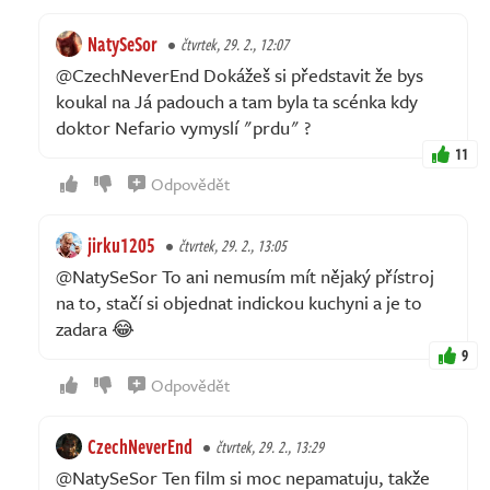
NatySeSor
čtvrtek, 29. 2., 12:07
@CzechNeverEnd Dokážeš si představit že bys
koukal na Já padouch a tam byla ta scénka kdy
doktor Nefario vymyslí "prdu" ?
11
Odpovědět
jirku1205
čtvrtek, 29. 2., 13:05
@NatySeSor To ani nemusím mít nějaký přístroj
na to, stačí si objednat indickou kuchyni a je to
zadara 😂
9
Odpovědět
CzechNeverEnd
čtvrtek, 29. 2., 13:29
@NatySeSor Ten film si moc nepamatuju, takže