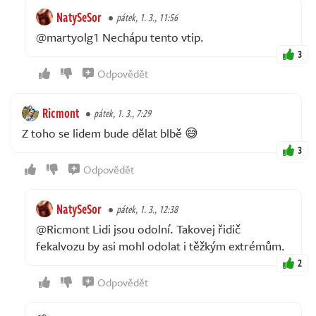
NatySeSor
pátek, 1. 3., 11:56
@martyolg1 Nechápu tento vtip.
3
Odpovědět
Ricmont
pátek, 1. 3., 7:29
Z toho se lidem bude dělat blbě 😅
3
Odpovědět
NatySeSor
pátek, 1. 3., 12:38
@Ricmont Lidi jsou odolní. Takovej řidič
fekalvozu by asi mohl odolat i těžkým extrémům.
2
Odpovědět