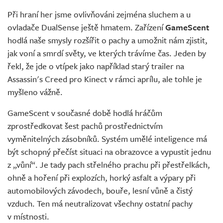
Živě
Při hraní her jsme ovlivňováni zejména sluchem a u
ovladače DualSense ještě hmatem. Zařízení
GameScent
hodlá naše smysly rozšířit o pachy a umožnit nám zjistit,
jak voní a smrdí světy, ve kterých trávíme čas. Jeden by
řekl, že jde o vtípek jako například starý trailer na
Assassin's Creed pro Kinect v rámci aprílu, ale tohle je
myšleno vážně.
GameScent v současné době hodlá hráčům
zprostředkovat šest pachů prostřednictvím
vyměnitelných zásobníků. Systém umělé inteligence má
být schopný přečíst situaci na obrazovce a vypustit jednu
z „vůní“. Je tady pach střelného prachu při přestřelkách,
ohně a hoření při explozích, horký asfalt a výpary při
automobilových závodech, bouře, lesní vůně a čistý
vzduch. Ten má neutralizovat všechny ostatní pachy
v místnosti.