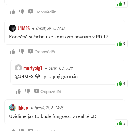
3
Odpovědět
J4MES
čtvrtek, 29. 2., 22:52
Konečně si čichnu ke koňským hovnám v RDR2.
9
Odpovědět
martyolg1
pátek, 1. 3., 7:29
@J4MES 😆 Ty jsi jiný gurmán
4
Odpovědět
Rikuo
čtvrtek, 29. 2., 20:28
Uvidíme jak to bude fungovat v realitě xD
5