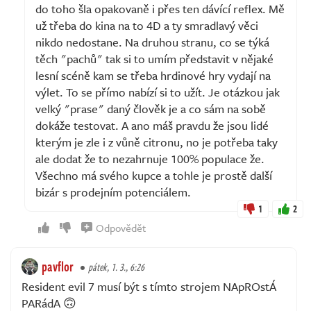
do toho šla opakovaně i přes ten dávící reflex. Mě
už třeba do kina na to 4D a ty smradlavý věci
nikdo nedostane. Na druhou stranu, co se týká
těch "pachů" tak si to umím představit v nějaké
lesní scéně kam se třeba hrdinové hry vydají na
výlet. To se přímo nabízí si to užít. Je otázkou jak
velký "prase" daný člověk je a co sám na sobě
dokáže testovat. A ano máš pravdu že jsou lidé
kterým je zle i z vůně citronu, no je potřeba taky
ale dodat že to nezahrnuje 100% populace že.
Všechno má svého kupce a tohle je prostě další
bizár s prodejním potenciálem.
1
2
Odpovědět
pavflor
pátek, 1. 3., 6:26
Resident evil 7 musí být s tímto strojem NApROstÁ
PARádA 🙃