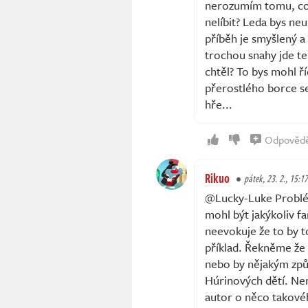
nerozumím tomu, co 
nelíbit? Leda bys neu
příběh je smyšlený a 
trochou snahy jde te
chtěl? To bys mohl ř
přerostlého borce se
hře...
Odpověd
Rikuo
pátek, 23. 2., 15:17
@Lucky-Luke Problém
mohl být jakýkoliv f
neevokuje že to by 
příklad. Řekněme že
nebo by nějakým způ
Húrinových dětí. Nem
autor o něco takové