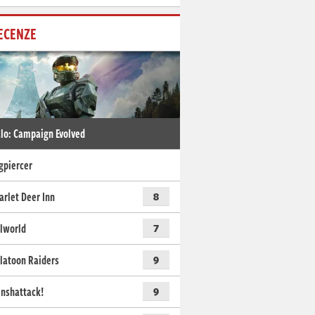
ECENZE
lo: Campaign Evolved
gpiercer
arlet Deer Inn
8
lworld
7
latoon Raiders
9
nshattack!
9