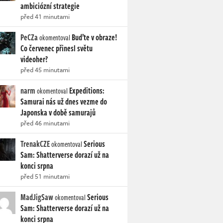
ambiciózní strategie
před 41 minutami
PeCZa
Buďte v obraze!
okomentoval
Co červenec přinesl světu
videoher?
před 45 minutami
narm
Expeditions:
okomentoval
Samurai nás už dnes vezme do
Japonska v době samurajů
před 46 minutami
TrenakCZE
Serious
okomentoval
Sam: Shatterverse dorazí už na
konci srpna
před 51 minutami
MadJigSaw
Serious
okomentoval
Sam: Shatterverse dorazí už na
konci srpna