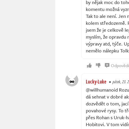
by nějak moc do toho
komentu možná vyznív
Tak to ale není. Jen
kolem středozemě. Pr
jsem že je celkově l
myslím, že opravdu m
výpravy atd, týče. U
nemělo nálepku Tolki
Odpověd
Lucky-Luke
pátek, 23. 2
@willhumanoid Rozum
dá sehnat v dobré ak
dozvědět o tom, jací j
povahové rysy. To tř
přes Rohan s Uruk-ha
Hobitovi. V tom vidím