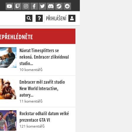
PŘIHLÁŠENÍ
EPŘEHLÉDNĚTE
Návrat Timesplitters se
nekoná. Embracer zlikvidoval
studio…
10 komentářů
Embracer měl zavřít studio
New World Interactive,
autory…
11 komentářů
Rockstar odhalil datum velké
prezentace GTA VI
121 komentářů