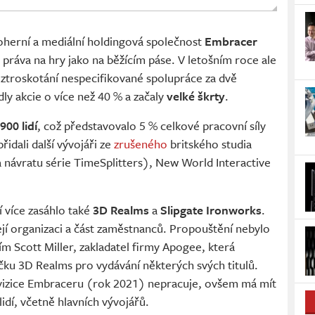
oherní a mediální holdingová společnost
Embracer
 práva na hry jako na běžícím páse. V letošním roce ale
 ztroskotání nespecifikované spolupráce za dvě
ly akcie o více než 40 % a začaly
velké škrty
.
900 lidí
, což představovalo 5 % celkové pracovní síly
idali další vývojáři ze
zrušeného
britského studia
a návratu série TimeSplitters), New World Interactive
 více zasáhlo také
3D Realms
a
Slipgate Ironworks
.
ejí organizaci a část zaměstnanců. Propouštění nebylo
ím Scott Miller, zakladatel firmy Apogee, která
ačku 3D Realms pro vydávání některých svých titulů.
vizice Embraceru (rok 2021) nepracuje, ovšem má mít
dí, včetně hlavních vývojářů.