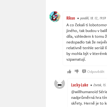
Rikuo
pondělí, 18. 12., 19:59
A co čekali ti lobotomo
jiného, tak budou v bal
díla, vzhledem k tomu ž
nedopadlo tak že nejvě
relativně tenhle seriál
by mohla být v kterémko
vzpamatují.
Odpovědět
Lucky-Luke
čtvrtek, 15.
@willhumanoid Série
nadprůměrná hra tím,
skřety. Herně je to