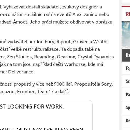
í. Vyhazovat dostali skladatel, zvukový designér a
R
oordinátor sociálních sítí a eventů Alex Danino nebo
undvad-Åmodt. Jeho práci můžete obdivovat v obrázku
né vydavatel her Ion Fury, Ripout, Graven a Wrath:
částí velké restrukturalizace. Ta dopadla také na
Ha
dios, Zen Studios, Beamdog, Gearbox, Crystal Dynamics
 jak na tom jsou například čeští Warhorse, kde má
Fo
me: Deliverance.
Sc
nosti propustily více než 9000 lidí. Propouštěla Sony,
mazon, Frontier, Team17 a další.
Pa
IST LOOKING FOR WORK. 
Sp
De
ART I MUST SAY I'VE ALSO BEEN 