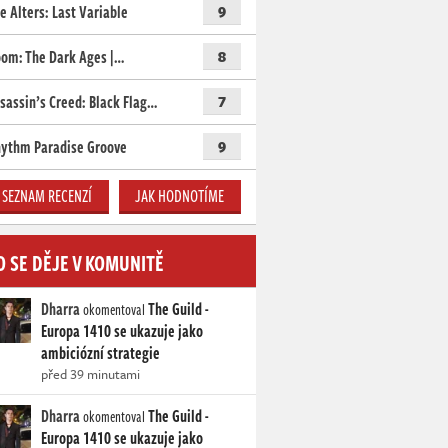
e Alters: Last Variable
9
om: The Dark Ages |…
8
sassin’s Creed: Black Flag…
7
ythm Paradise Groove
9
SEZNAM RECENZÍ
JAK HODNOTÍME
O SE DĚJE V KOMUNITĚ
Dharra
The Guild -
okomentoval
Europa 1410 se ukazuje jako
ambiciózní strategie
před 39 minutami
Dharra
The Guild -
okomentoval
Europa 1410 se ukazuje jako