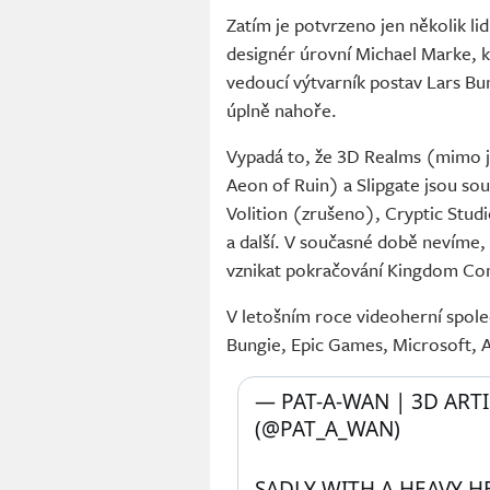
Zatím je potvrzeno jen několik lid
designér úrovní Michael Marke, k
vedoucí výtvarník postav Lars B
úplně nahoře.
Vypadá to, že 3D Realms (mimo ji
Aeon of Ruin) a Slipgate jsou sou
Volition (zrušeno), Cryptic Stu
a další. V současné době nevíme,
vznikat pokračování Kingdom Co
V letošním roce videoherní společ
Bungie, Epic Games, Microsoft, A
— PAT-A-WAN | 3D ART
(@PAT_A_WAN) 
SADLY WITH A HEAVY HE