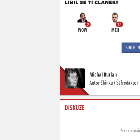
LÍBIL SE TI ČLÁNEK?
2
12
WOW
MEH
SDÍLET 
Michal Burian
Autor článku / Šéfredaktor
DISKUZE
Pro napsá