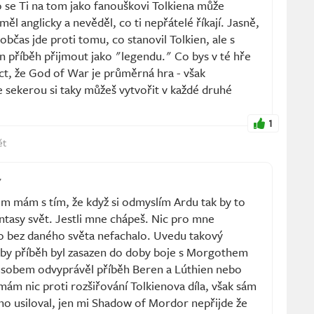
se Ti na tom jako fanouškovi Tolkiena může
měl anglicky a nevěděl, co ti nepřátelé říkají. Jasně,
občas jde proti tomu, co stanovil Tolkien, ale s
n příběh přijmout jako "legendu." Co bys v té hře
íct, že God of War je průměrná hra - však
 sekerou si taky můžeš vytvořit v každé druhé
1
ět
 mám s tím, že když si odmyslím Ardu tak by to
antasy svět. Jestli mne chápeš. Nic pro mne
to bez daného světa nefachalo. Uvedu takový
 by příběh byl zasazen do doby boje s Morgothem
sobem odvyprávěl příběh Beren a Lúthien nebo
ám nic proti rozšiřování Tolkienova díla, však sám
ho usiloval, jen mi Shadow of Mordor nepřijde že