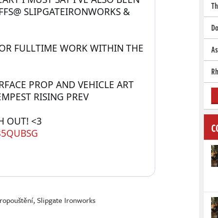
Th
FFS@ SLIPGATEIRONWORKS & 
Do
OR FULLTIME WORK WITHIN THE 
As
Rh
RFACE PROP AND VEHICLE ART 
MPEST RISING PREV
💬PLEASE RT AND REACH OUT! <3 
C
85QUBSG
ropouštění
,
Slipgate Ironworks