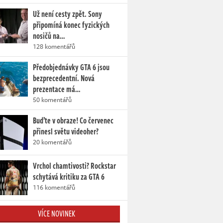
Už není cesty zpět. Sony
připomíná konec fyzických
nosičů na…
128 komentářů
Předobjednávky GTA 6 jsou
bezprecedentní. Nová
prezentace má…
50 komentářů
Buďte v obraze! Co červenec
přinesl světu videoher?
20 komentářů
Vrchol chamtivosti? Rockstar
schytává kritiku za GTA 6
116 komentářů
VÍCE NOVINEK