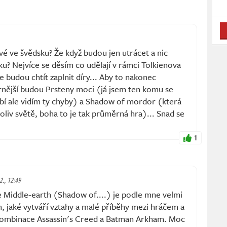
vé ve švědsku? Že když budou jen utrácet a nic
íku? Nejvíce se děsím co udělají v rámci Tolkienova
e budou chtít zaplnit díry... Aby to nakonec
rnější budou Prsteny moci (já jsem ten komu se
 líbí ale vidím ty chyby) a Shadow of mordor (která
liv světě, boha to je tak průměrná hra)... Snad se
1
 2., 12:49
 Middle-earth (Shadow of....) je podle mne velmi
 jaké vytváří vztahy a malé příběhy mezi hráčem a
 kombinace Assassin's Creed a Batman Arkham. Moc