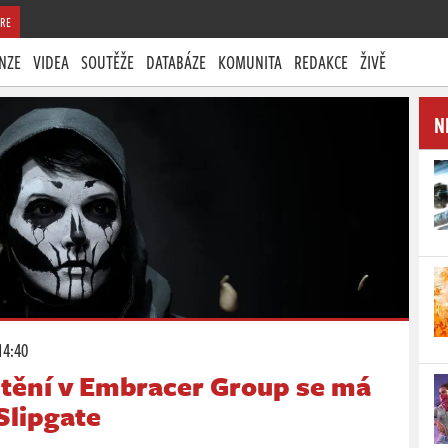
RE
NZE
VIDEA
SOUTĚŽE
DATABÁZE
KOMUNITA
REDAKCE
ŽIVĚ
N
14:40
tění v Embracer Group se má
Slipgate