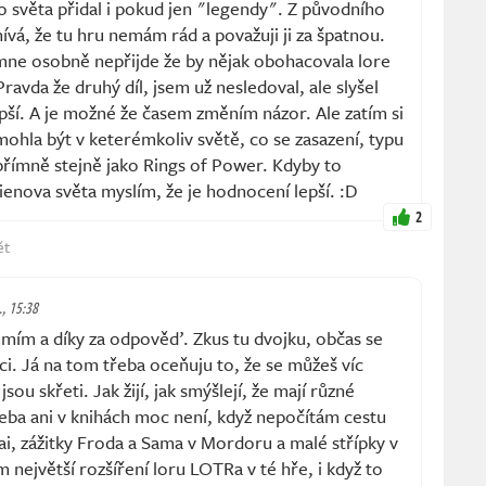
 světa přidal i pokud jen "legendy". Z původního
á, že tu hru nemám rád a považuji ji za špatnou.
 mne osobně nepřijde že by nějak obohacovala lore
avda že druhý díl, jsem už nesledoval, ale slyšel
epší. A je možné že časem změním názor. Ale zatím si
ohla být v keterémkoliv světě, co se zasazení, typu
přímně stejně jako Rings of Power. Kdyby to
enova světa myslím, že je hodnocení lepší. :D
2
ět
., 15:38
ím a díky za odpověď. Zkus tu dvojku, občas se
ci. Já na tom třeba oceňuju to, že se můžeš víc
sou skřeti. Jak žijí, jak smýšlejí, že mají různé
eba ani v knihách moc není, když nepočítám cestu
i, zážitky Froda a Sama v Mordoru a malé střípky v
 největší rozšíření loru LOTRa v té hře, i když to