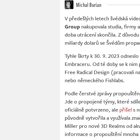
Michal Burian
V předešlých letech švédská vide
Group
nakupovala studia, firmy a
doba utrácení skončila. Z důvodu
miliardy dolarů se Švédům propad
Tyhle škrty k 30. 9. 2023 odneslo
Embraceru. Od té doby se k nim př
Free Radical Design (pracovali n
nebo německého Fishlabs.
Podle čerstvé zprávy propouštění
Jde o propojené týmy, které sdíl
oficiálně potvrzeno, ale
přišel
s n
původně vytvořila a využívala zn
Miller pro nové 3D Realms od ak
informace o propouštění mnoha li