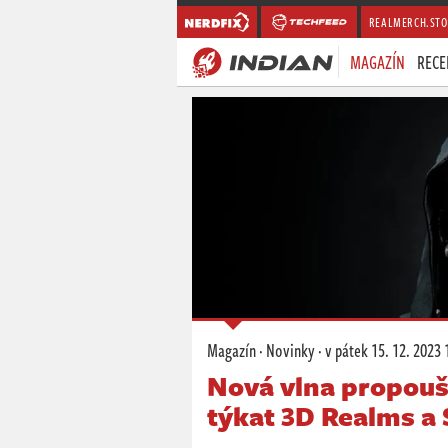
REALMERCH.STO
MAGAZÍN
RECE
Magazín
·
Novinky
·
v pátek
15. 12. 2023 
Nová vlna propouš
týkat 3D Realms a 