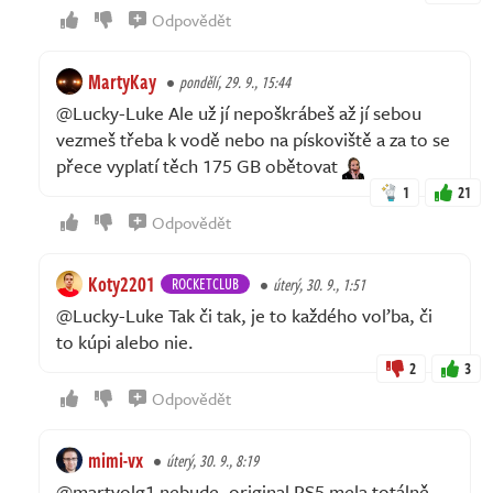
Odpovědět
MartyKay
pondělí, 29. 9., 15:44
@Lucky-Luke Ale už jí nepoškrábeš až jí sebou
vezmeš třeba k vodě nebo na pískoviště a za to se
přece vyplatí těch 175 GB obětovat
1
21
Odpovědět
Koty2201
ROCKETCLUB
úterý, 30. 9., 1:51
@Lucky-Luke Tak či tak, je to každého voľba, či
to kúpi alebo nie.
2
3
Odpovědět
mimi-vx
úterý, 30. 9., 8:19
@martyolg1 nebude, original PS5 mela totálně