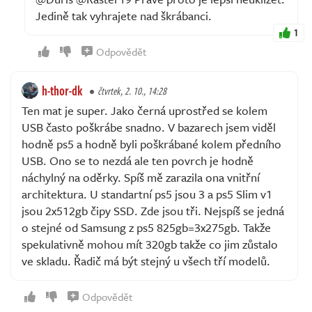
Jedině tak vyhrajete nad škrábanci.
1
Odpovědět
h-thor-dk
čtvrtek, 2. 10., 14:28
Ten mat je super. Jako černá uprostřed se kolem
USB často poškrábe snadno. V bazarech jsem viděl
hodně ps5 a hodně byli poškrábané kolem předního
USB. Ono se to nezdá ale ten povrch je hodně
náchylný na oděrky. Spíš mě zarazila ona vnitřní
architektura. U standartní ps5 jsou 3 a ps5 Slim v1
jsou 2x512gb čipy SSD. Zde jsou tři. Nejspíš se jedná
o stejné od Samsung z ps5 825gb=3x275gb. Takže
spekulativně mohou mít 320gb takže co jim zůstalo
ve skladu. Řadič má být stejný u všech tří modelů.
Odpovědět