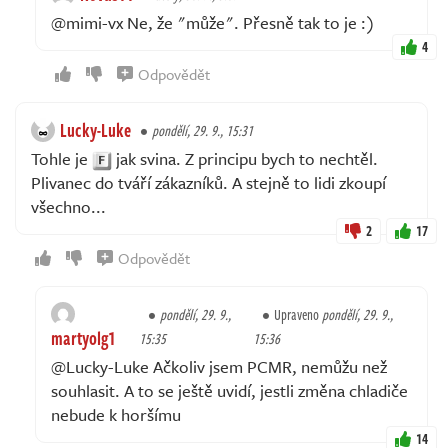
@mimi-vx Ne, že "může". Přesně tak to je :)
4
Odpovědět
Lucky-Luke
pondělí, 29. 9., 15:31
Tohle je
jak svina. Z principu bych to nechtěl.
Plivanec do tváří zákazníků. A stejně to lidi zkoupí
všechno...
2
17
Odpovědět
pondělí, 29. 9.,
Upraveno
pondělí, 29. 9.,
martyolg1
15:35
15:36
@Lucky-Luke Ačkoliv jsem PCMR, nemůžu než
souhlasit. A to se ještě uvidí, jestli změna chladiče
nebude k horšímu
14