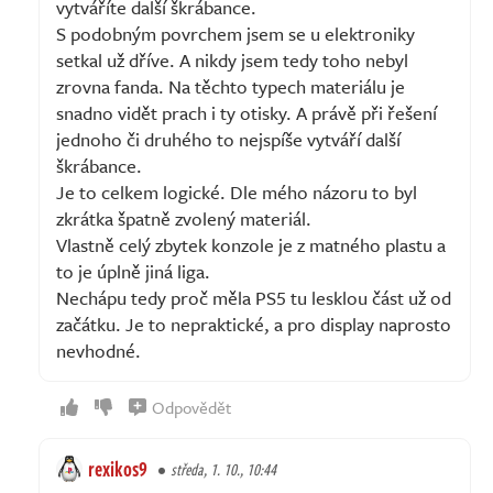
vytváříte další škrábance.
S podobným povrchem jsem se u elektroniky
setkal už dříve. A nikdy jsem tedy toho nebyl
zrovna fanda. Na těchto typech materiálu je
snadno vidět prach i ty otisky. A právě při řešení
jednoho či druhého to nejspíše vytváří další
škrábance.
Je to celkem logické. Dle mého názoru to byl
zkrátka špatně zvolený materiál.
Vlastně celý zbytek konzole je z matného plastu a
to je úplně jiná liga.
Nechápu tedy proč měla PS5 tu lesklou část už od
začátku. Je to nepraktické, a pro display naprosto
nevhodné.
Odpovědět
rexikos9
středa, 1. 10., 10:44