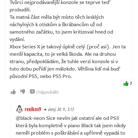
Tvůrci nejprodávanější konzole se teprve teď
probudili.
Ta matná část měla být místo těch lesklých
náchylných k otiskům a škrábancům už od
samotného začátku, to jsem kritizoval hned od
vydání.
Xbox Series X je takový úplně celý (proč asi). Jen ta
menší kapacita, to je velká škoda. Ale na druhou
stranu, předpokládám, že tuhle verzi konzole si v
tuto dobu pořídí jen málokdo. Většina lidí má buď
původní PS5, nebo PS5 Pro.
7
Odpovědět
rexikos9
úterý, 30. 9., 3:13
@black-neon Sice nevím jak ostatní ale od PS3
která byla kompletně v piano Black tak jsem nikdy
neměl problém s poškrábání a upřímně vypadá to