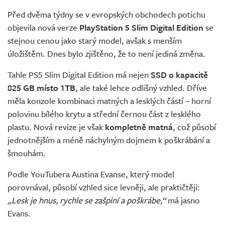
Živě
Před dvěma týdny se v evropských obchodech potichu
objevila nová verze
PlayStation 5 Slim Digital Edition
se
stejnou cenou jako starý model, avšak s menším
úložištěm. Dnes bylo zjištěno, že to není jediná změna.
Tahle PS5 Slim Digital Edition má nejen
SSD o kapacitě
825 GB místo 1TB
, ale také lehce odlišný vzhled. Dříve
měla konzole kombinaci matných a lesklých částí – horní
polovinu bílého krytu a střední černou část z lesklého
plastu. Nová revize je však
kompletně matná
, což působí
jednotnějším a méně náchylným dojmem k poškrábání a
šmouhám.
Podle YouTubera Austina Evanse, který model
porovnával, působí vzhled sice levněji, ale praktičtěji:
„Lesk je hnus, rychle se zašpiní a poškrábe,“
má jasno
Evans.