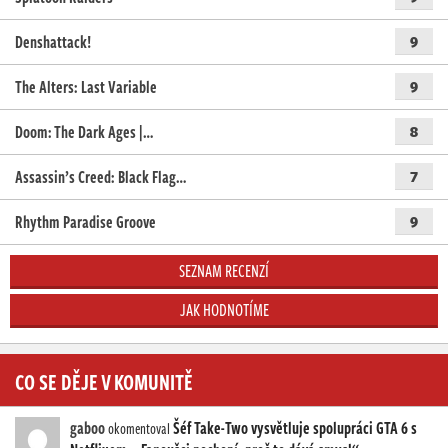
Denshattack!
9
The Alters: Last Variable
9
Doom: The Dark Ages |…
8
Assassin’s Creed: Black Flag…
7
Rhythm Paradise Groove
9
SEZNAM RECENZÍ
JAK HODNOTÍME
CO SE DĚJE V KOMUNITĚ
gaboo
Šéf Take-Two vysvětluje spolupráci GTA 6 s
okomentoval