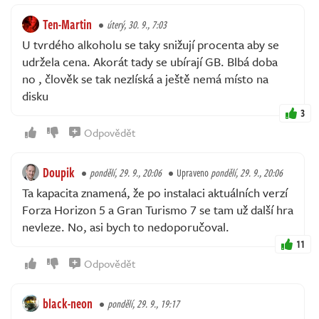
Ten-Martin
úterý, 30. 9., 7:03
U tvrdého alkoholu se taky snižují procenta aby se
udržela cena. Akorát tady se ubírají GB. Blbá doba
no , člověk se tak nezlíská a ještě nemá místo na
disku
3
Odpovědět
Doupik
pondělí, 29. 9., 20:06
Upraveno
pondělí, 29. 9., 20:06
Ta kapacita znamená, že po instalaci aktuálních verzí
Forza Horizon 5 a Gran Turismo 7 se tam už další hra
nevleze. No, asi bych to nedoporučoval.
11
Odpovědět
black-neon
pondělí, 29. 9., 19:17