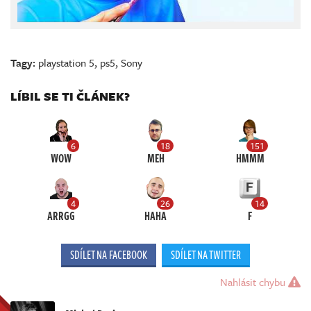
Tagy:
playstation 5
,
ps5
,
Sony
LÍBIL SE TI ČLÁNEK?
6
18
151
WOW
MEH
HMMM
4
26
14
ARRGG
HAHA
F
SDÍLET NA FACEBOOK
SDÍLET NA TWITTER
Nahlásit chybu