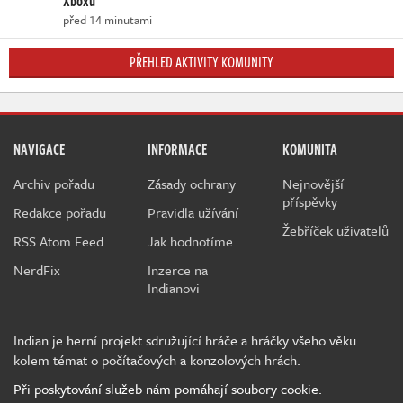
Xboxu
před 14 minutami
PŘEHLED AKTIVITY KOMUNITY
NAVIGACE
INFORMACE
KOMUNITA
Archiv pořadu
Zásady ochrany
Nejnovější
příspěvky
Redakce pořadu
Pravidla užívání
Žebříček uživatelů
RSS Atom Feed
Jak hodnotíme
NerdFix
Inzerce na
Indianovi
Indian je herní projekt sdružující hráče a hráčky všeho věku
kolem témat o počítačových a konzolových hrách.
Při poskytování služeb nám pomáhají soubory cookie.