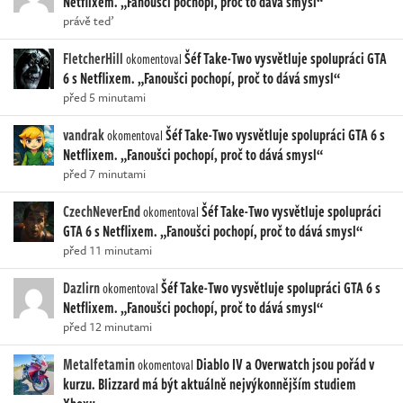
Netflixem. „Fanoušci pochopí, proč to dává smysl“
právě teď
FletcherHill
Šéf Take-Two vysvětluje spolupráci GTA
okomentoval
6 s Netflixem. „Fanoušci pochopí, proč to dává smysl“
před 5 minutami
vandrak
Šéf Take-Two vysvětluje spolupráci GTA 6 s
okomentoval
Netflixem. „Fanoušci pochopí, proč to dává smysl“
před 7 minutami
CzechNeverEnd
Šéf Take-Two vysvětluje spolupráci
okomentoval
GTA 6 s Netflixem. „Fanoušci pochopí, proč to dává smysl“
před 11 minutami
Dazlirn
Šéf Take-Two vysvětluje spolupráci GTA 6 s
okomentoval
Netflixem. „Fanoušci pochopí, proč to dává smysl“
před 12 minutami
Metalfetamin
Diablo IV a Overwatch jsou pořád v
okomentoval
kurzu. Blizzard má být aktuálně nejvýkonnějším studiem