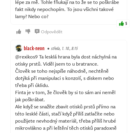
lépe za mě. Tohle fňukají na to že se to poškrábe
fakt nikdy nepochopím. To jsou všichni takové
lamy? Nebo co?
5
Odpovědět
black-neon
středa, 1. 10., 8:15
@rexikos9 Ta lesklá hrana byla dost náchylná na
otisky prstů. Viděl jsem to u bratrance.
Člověk se toho nejspíše náhodně, nechtěně
dotýká při manipulaci s konzolí, s diskem nebo
třeba při úklidu.
Finta je v tom, že člověk by si to sám ani neměl
jak poškrábat.
Ale když se snažíte zbavit otisků prstů přímo na
této lesklé části, stačí když příliš zatlačíte nebo
použijete nevhodný materiál, třeba příliš hrubé
mikrovlákno a při leštění těch otisků paradoxně