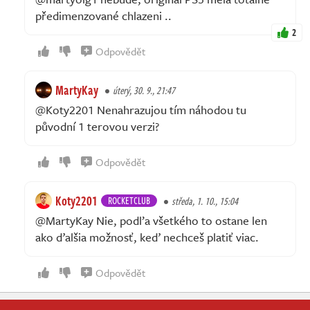
předimenzované chlazeni ..
2
Odpovědět
MartyKay
úterý, 30. 9., 21:47
@Koty2201 Nenahrazujou tím náhodou tu
původní 1 terovou verzi?
Odpovědět
Koty2201
ROCKETCLUB
středa, 1. 10., 15:04
@MartyKay Nie, podľa všetkého to ostane len
ako ďalšia možnosť, keď nechceš platiť viac.
Odpovědět