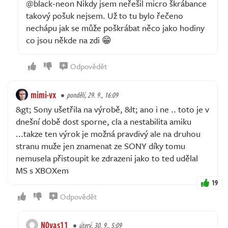
@black-neon Nikdy jsem neřešil micro škrábance
takový pošuk nejsem. Už to tu bylo řečeno
nechápu jak se může poškrábat něco jako hodiny
co jsou někde na zdi 😁
Odpovědět
mimi-vx
pondělí, 29. 9., 16:09
&gt; Sony ušetřila na výrobě, &lt; ano i ne .. toto je v
dnešní době dost sporne, cla a nestabilita amiku
...takze ten výrok je možná pravdivý ale na druhou
stranu muže jen znamenat ze SONY díky tomu
nemusela přistoupit ke zdrazeni jako to ted udělal
MS s XBOXem
19
Odpovědět
N0vas11
úterý, 30. 9., 5:09