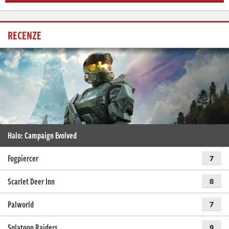
RECENZE
Halo: Campaign Evolved
Fogpiercer
7
Scarlet Deer Inn
8
Palworld
7
Splatoon Raiders
9