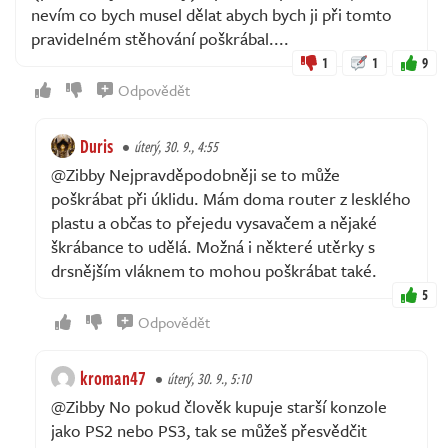
nevím co bych musel dělat abych bych ji při tomto
pravidelném stěhování poškrábal....
1
1
9
Odpovědět
Duris
úterý, 30. 9., 4:55
@Zibby Nejpravděpodobněji se to může
poškrábat při úklidu. Mám doma router z lesklého
plastu a občas to přejedu vysavačem a nějaké
škrábance to udělá. Možná i některé utěrky s
drsnějším vláknem to mohou poškrábat také.
5
Odpovědět
kroman47
úterý, 30. 9., 5:10
@Zibby No pokud člověk kupuje starší konzole
jako PS2 nebo PS3, tak se můžeš přesvědčit