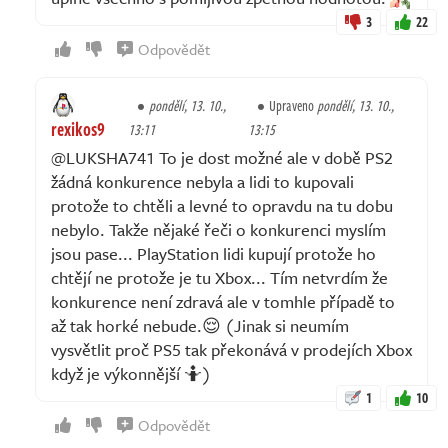
3
22
Odpovědět
pondělí, 13. 10.,
Upraveno
pondělí, 13. 10.,
rexikos9
13:11
13:15
@LUKSHA741 To je dost možné ale v době PS2
žádná konkurence nebyla a lidi to kupovali
protože to chtěli a levné to opravdu na tu dobu
nebylo. Takže nějaké řeči o konkurenci myslím
jsou pase... PlayStation lidi kupují protože ho
chtějí ne protože je tu Xbox... Tím netvrdím že
konkurence není zdravá ale v tomhle případě to
až tak horké nebude.😌 (Jinak si neumím
vysvětlit proč PS5 tak překonává v prodejích Xbox
když je výkonnější 🤷)
1
10
Odpovědět