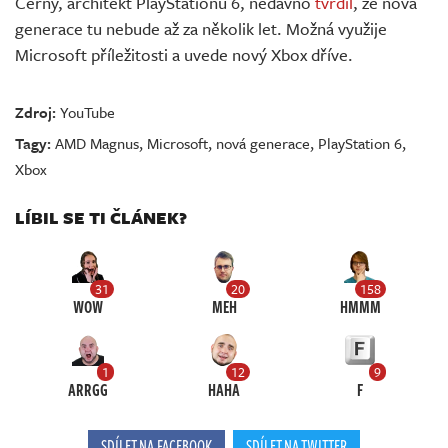
Cerny, architekt PlayStationu 6, nedávno
tvrdil
, že nová
generace tu nebude až za několik let. Možná využije
Microsoft příležitosti a uvede nový Xbox dříve.
Zdroj:
YouTube
Tagy:
AMD Magnus
,
Microsoft
,
nová generace
,
PlayStation 6
,
Xbox
LÍBIL SE TI ČLÁNEK?
31
20
158
WOW
MEH
HMMM
1
12
9
ARRGG
HAHA
F
SDÍLET NA FACEBOOK
SDÍLET NA TWITTER