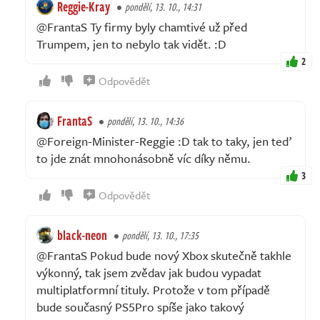
Reggie-Kray
pondělí, 13. 10., 14:31
@FrantaS Ty firmy byly chamtivé už před
Trumpem, jen to nebylo tak vidět. :D
2
Odpovědět
FrantaS
pondělí, 13. 10., 14:36
@Foreign-Minister-Reggie :D tak to taky, jen teď
to jde znát mnohonásobně víc díky němu.
3
Odpovědět
black-neon
pondělí, 13. 10., 17:35
@FrantaS Pokud bude nový Xbox skutečně takhle
výkonný, tak jsem zvědav jak budou vypadat
multiplatformní tituly. Protože v tom případě
bude současný PS5Pro spíše jako takový