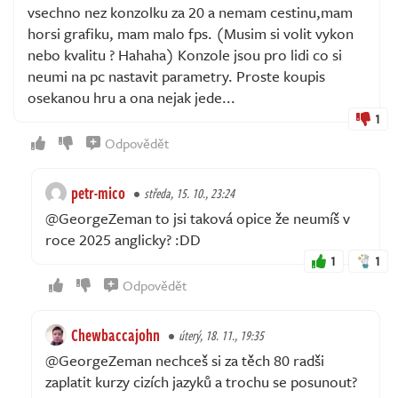
vsechno nez konzolku za 20 a nemam cestinu,mam
horsi grafiku, mam malo fps. (Musim si volit vykon
nebo kvalitu ? Hahaha) Konzole jsou pro lidi co si
neumi na pc nastavit parametry. Proste koupis
osekanou hru a ona nejak jede...
1
Odpovědět
petr-mico
středa, 15. 10., 23:24
@GeorgeZeman to jsi taková opice že neumíš v
roce 2025 anglicky? :DD
1
1
Odpovědět
Chewbaccajohn
úterý, 18. 11., 19:35
@GeorgeZeman nechceš si za těch 80 radši
zaplatit kurzy cizích jazyků a trochu se posunout?