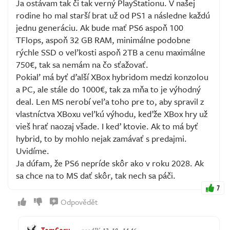
Ja ostávam tak či tak verný PlayStationu. V našej
rodine ho mal starší brat už od PS1 a následne každú
jednu generáciu. Ak bude mať PS6 aspoň 100
TFlops, aspoň 32 GB RAM, minimálne podobne
rýchle SSD o veľkosti aspoň 2TB a cenu maximálne
750€, tak sa nemám na čo sťažovať.
Pokiaľ má byť ďalší XBox hybridom medzi konzolou
a PC, ale stále do 1000€, tak za mňa to je výhodný
deal. Len MS nerobí veľa toho pre to, aby spravil z
vlastníctva XBoxu veľkú výhodu, keďže XBox hry už
vieš hrať naozaj všade. I keď ktovie. Ak to má byť
hybrid, to by mohlo nejak zamávať s predajmi.
Uvidíme.
Ja dúfam, že PS6 nepríde skôr ako v roku 2028. Ak
sa chce na to MS dať skôr, tak nech sa páči.
7
Odpovědět