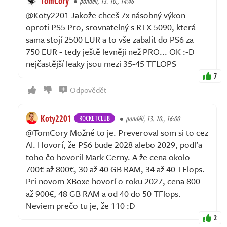
TomCory
pondělí, 13. 10., 14:46
@Koty2201 Jakože chceš 7x násobný výkon
oproti PS5 Pro, srovnatelný s RTX 5090, která
sama stojí 2500 EUR a to vše zabalit do PS6 za
750 EUR - tedy ještě levněji než PRO... OK :-D
nejčastější leaky jsou mezi 35-45 TFLOPS
7
Odpovědět
Koty2201
ROCKETCLUB
pondělí, 13. 10., 16:00
@TomCory Možné to je. Preveroval som si to cez
AI. Hovorí, že PS6 bude 2028 alebo 2029, podľa
toho čo hovoril Mark Cerny. A že cena okolo
700€ až 800€, 30 až 40 GB RAM, 34 až 40 TFlops.
Pri novom XBoxe hovorí o roku 2027, cena 800
až 900€, 48 GB RAM a od 40 do 50 TFlops.
Neviem prečo tu je, že 110 :D
2