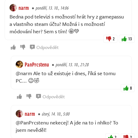
narm
pondělí, 13. 10., 14:06
Bedna pod televizi s možností hrát hry z gamepassu
a vlastního steam účtu? Možná i s možností
módování her? Sem s tím! 🤩💚
2
13
Odpovědět
PanPrcstenu
pondělí, 13. 10., 21:28
@narm Ale to už existuje i dnes, říká se tomu
PC... 😉🤣
8
Odpovědět
narm
úterý, 14. 10., 5:00
@PanPrcstenu nekecej! A jde na to i nhlko? To
jsem nevěděl!
2
2