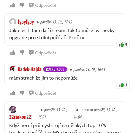
Odpovědět
fybyfyby
pondělí, 13. 10., 17:15
Jako jestli tam dají i steam, tak to může byt hezky
upgrade pro stolní počítač. Proč ne.
9
Odpovědět
Radek-Hajda
ROCKETCLUB
pondělí, 13. 10., 16:59
mám strach že jim to nepomůže
1
Odpovědět
pondělí, 13. 10.,
Upraveno
pondělí, 13. 10.,
22riakon22
15:51
16:04
Když herní průmysl stojí na nějakých top 10%
hardcore hráčů, tak MS chce už asi prodávat jen pro