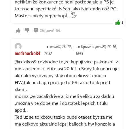
neříkám že konkurence není potřeba ale u PS je
to trochu specifické. Něco jako Nintendo což PC
Masters nikdy nepochopí...🖐️
5
Odpovědět
pondělí, 13. 10.,
Upraveno
pondělí, 13. 10.,
modroocko84
16:52
16:53
@rexikos9 rozhodne to,ze kupuji vice ps konzoli z
me zkusenosti letite asi 20.let u Sony tak neurcuje
aktualni vyrovnany stav obou ekosystemu ci
HW,tak nechapu proc je to PS tak o tolik pred
xkem.
mozna ,ze zacali drive a jiz meli velikou zakladnu
,mozna v te dobe meli dostatek lepsich titulu
apod..
Ted uz se to xboxu tezko bude otacet byt za me
ma celkove aktualne lepsi balicek a hw konzole a