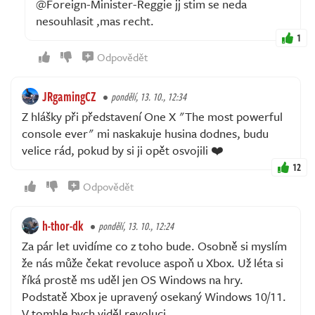
@Foreign-Minister-Reggie jj stim se neda
nesouhlasit ,mas recht.
1
Odpovědět
JRgamingCZ
pondělí, 13. 10., 12:34
Z hlášky při představení One X "The most powerful
console ever" mi naskakuje husina dodnes, budu
velice rád, pokud by si ji opět osvojili ❤️
12
Odpovědět
h-thor-dk
pondělí, 13. 10., 12:24
Za pár let uvidíme co z toho bude. Osobně si myslím
že nás může čekat revoluce aspoň u Xbox. Už léta si
říká prostě ms uděl jen OS Windows na hry.
Podstatě Xbox je upravený osekaný Windows 10/11.
V tomhle bych viděl revoluci.