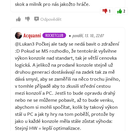
skok a milník pro nás jakožto hráče.
1
2
Odpovědět
Acquanni
ROCKETCLUB
pondělí, 13. 10., 22:07
@Lukan3 Počkej ale tady se nedá bavit o zdražení
:D Pokud se MS rozhodlo, že tentokrát vyšvihne
výkon konzole nad standart, tak je větší cenovka
logická. A jelikož na prodané konzole stejně už
druhou generaci dostávávají na zadek tak za mě
dává smysl, aby se zaměřili na něco trochu jiného,
v tomhle případě aby to zkusili střední cestou
mezi konzolí a PC. Jestli to bude opravdu drahý
nebo ne se můžeme pobavit, až to bude venku,
abychom si mohli spočítat, kolik by takový výkon
stál u PC a jak ty hry na tom poběží, protože by
jako u každé konzole měla stále zůstat výhoda:
Stejný HW = lepší optimalizace.