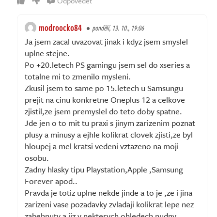
Odpovědět
modroocko84
pondělí, 13. 10., 19:06
Ja jsem zacal uvazovat jinak i kdyz jsem smyslel
uplne stejne.
Po +20.letech PS gamingu jsem sel do xseries a
totalne mi to zmenilo mysleni.
Zkusil jsem to same po 15.letech u Samsungu
prejit na cinu konkretne Oneplus 12 a celkove
zjistil,ze jsem premyslel do teto doby spatne.
Jde jen o to mit tu praxi s jinym zarizenim poznat
plusy a minusy a ejhle kolikrat clovek zjisti,ze byl
hloupej a mel kratsi vedeni vztazeno na moji
osobu.
Zadny hlasky tipu Playstation,Apple ,Samsung
Forever apod..
Pravda je totiz uplne nekde jinde a to je ,ze i jina
zarizeni vase pozadavky zvladaji kolikrat lepe nez
zabehnuty a jiz v nekterych ohledech nudny