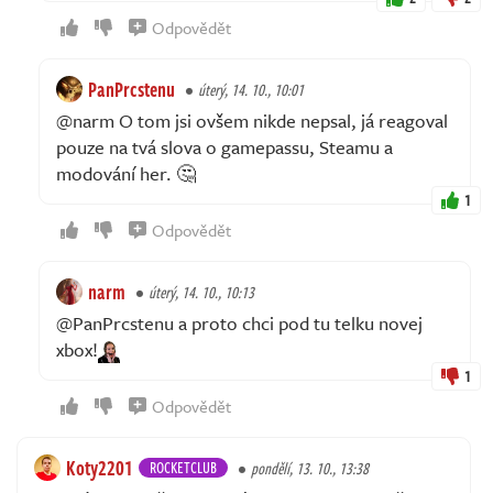
Odpovědět
PanPrcstenu
úterý, 14. 10., 10:01
@narm O tom jsi ovšem nikde nepsal, já reagoval
pouze na tvá slova o gamepassu, Steamu a
modování her. 🤔
1
Odpovědět
narm
úterý, 14. 10., 10:13
@PanPrcstenu a proto chci pod tu telku novej
xbox!
1
Odpovědět
Koty2201
ROCKETCLUB
pondělí, 13. 10., 13:38