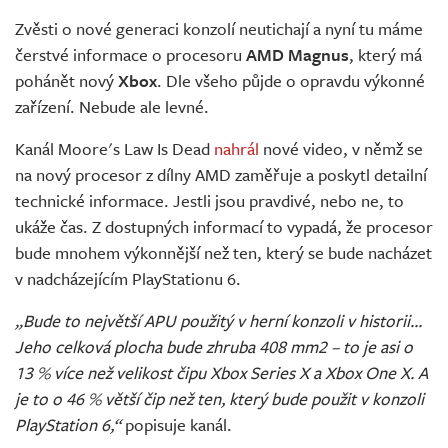
Živě
Zvěsti o nové generaci konzolí neutichají a nyní tu máme
čerstvé informace o procesoru
AMD Magnus
, který má
pohánět nový
Xbox
. Dle všeho půjde o opravdu výkonné
zařízení. Nebude ale levné.
Kanál Moore's Law Is Dead
nahrál
nové video, v němž se
na nový procesor z dílny AMD zaměřuje a poskytl detailní
technické informace. Jestli jsou pravdivé, nebo ne, to
ukáže čas. Z dostupných informací to vypadá, že procesor
bude mnohem výkonnější než ten, který se bude nacházet
v nadcházejícím PlayStationu 6.
„Bude to největší APU použitý v herní konzoli v historii...
Jeho celková plocha bude zhruba 408 mm2 – to je asi o
13 % více než velikost čipu Xbox Series X a Xbox One X. A
je to o 46 % větší čip než ten, který bude použit v konzoli
PlayStation 6,“
popisuje kanál.