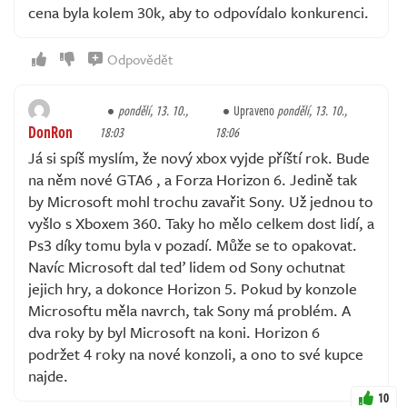
cena byla kolem 30k, aby to odpovídalo konkurenci.
Odpovědět
pondělí, 13. 10.,
Upraveno
pondělí, 13. 10.,
DonRon
18:03
18:06
Já si spíš myslím, že nový xbox vyjde příští rok. Bude
na něm nové GTA6 , a Forza Horizon 6. Jedině tak
by Microsoft mohl trochu zavařit Sony. Už jednou to
vyšlo s Xboxem 360. Taky ho mělo celkem dost lidí, a
Ps3 díky tomu byla v pozadí. Může se to opakovat.
Navíc Microsoft dal teď lidem od Sony ochutnat
jejich hry, a dokonce Horizon 5. Pokud by konzole
Microsoftu měla navrch, tak Sony má problém. A
dva roky by byl Microsoft na koni. Horizon 6
podržet 4 roky na nové konzoli, a ono to své kupce
najde.
10