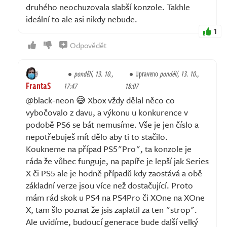
druhého neochuzovala slabší konzole. Takhle
ideální to ale asi nikdy nebude.
1
Odpovědět
pondělí, 13. 10.,
Upraveno
pondělí, 13. 10.,
FrantaS
17:47
18:07
@black-neon 😅 Xbox vždy dělal něco co
vybočovalo z davu, a výkonu u konkurence v
podobě PS6 se bát nemusíme. Vše je jen číslo a
nepotřebuješ mít dělo aby ti to stačilo.
Koukneme na případ PS5"Pro", ta konzole je
ráda že vůbec funguje, na papíře je lepší jak Series
X či PS5 ale je hodně případů kdy zaostává a obě
základní verze jsou více než dostačující. Proto
mám rád skok u PS4 na PS4Pro či XOne na XOne
X, tam šlo poznat že jsis zaplatil za ten "strop".
Ale uvidíme, budoucí generace bude další velký