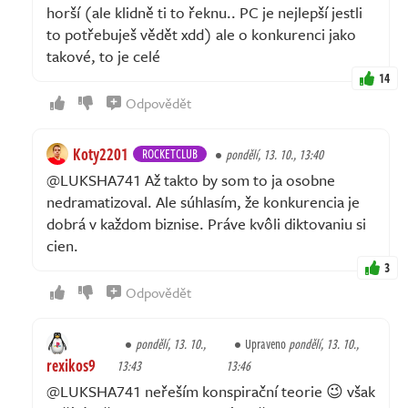
horší (ale klidně ti to řeknu.. PC je nejlepší jestli
to potřebuješ vědět xdd) ale o konkurenci jako
takové, to je celé
14
Odpovědět
Koty2201
ROCKETCLUB
pondělí, 13. 10., 13:40
@LUKSHA741 Až takto by som to ja osobne
nedramatizoval. Ale súhlasím, že konkurencia je
dobrá v každom biznise. Práve kvôli diktovaniu si
cien.
3
Odpovědět
pondělí, 13. 10.,
Upraveno
pondělí, 13. 10.,
rexikos9
13:43
13:46
@LUKSHA741 neřeším konspirační teorie 😉 však