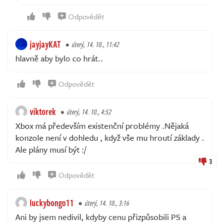
Odpovědět
jayjayKAT
úterý, 14. 10., 11:42
hlavně aby bylo co hrát..
Odpovědět
viktorek
úterý, 14. 10., 4:52
Xbox má především existenční problémy .Nějaká
konzole není v dohledu , když vše mu hroutí základy .
Ale plány musí být :/
3
Odpovědět
luckybongo11
úterý, 14. 10., 3:16
Ani by jsem nedivil, kdyby cenu přizpůsobili PS a