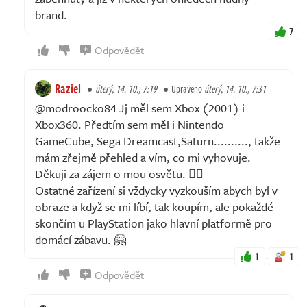
brand.
7
Odpovědět
Raziel
úterý, 14. 10., 7:19
Upraveno
úterý, 14. 10., 7:31
@modroocko84 Jj měl sem Xbox (2001) i
Xbox360. Předtím sem měl i Nintendo
GameCube, Sega Dreamcast,Saturn.........., takže
mám zřejmě přehled a vím, co mi vyhovuje.
Děkuji za zájem o mou osvětu. 👍🏻
Ostatné zařízení si vždycky vyzkouším abych byl v
obraze a když se mi líbí, tak koupím, ale pokaždé
skončím u PlayStation jako hlavní platformě pro
domácí zábavu. 🤗
1
1
Odpovědět