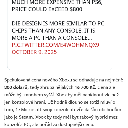
MUCH MORE EXPENSIVE THAN PS6, 
PRICE COULD EXCEED $800
DIE DESIGN IS MORE SIMILAR TO PC 
CHIPS THAN ANY CONSOLE, IT IS 
MORE A PC THAN A CONSOLE… 
PIC.TWITTER.COM/E4WOHMNQX9
OCTOBER 9, 2025
Spekulovaná cena nového Xboxu se odhaduje na nejméně
800 dolarů
, tedy zhruba nějakých
16 700 Kč
. Cena ale
může být mnohem vyšší. Xbox by měl nabídnout víc než
jen konzolové hraní. Už hodně dlouho se totiž mluví o
tom, že Microsoft svoji konzoli otevře dalším obchodům
jako je
Steam
. Xbox by tedy měl být takový hybrid mezi
konzolí a PC, ale pořád za dostupnější cenu.