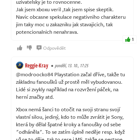
uzivatelsky je to rovnocenne.
Jak jsem xboxu veril ,tak jsem spise skeptik.
Navic obcasne spekulace negativniho charakteru
jim taky moc u zakazniku jak stavajicich, tak
potencionalnich nenahrava.
1
Odpovědět
Reggie-Kray
pondělí, 13. 10., 17:25
@modroocko84 Playstation začal dříve, takže tu
základnu fanoušků už prostě měl vybudovanou.
Lidé si zvykly například na rozvržení páček, na
herní značky atd.
Xbox nemá šanci to otočit na svoji stranu svojí
vlastní silou, jediný, kdo to může zvrátit je Sony,
která by dělal špatné kroky a fanoušky od sebe
"odháněla". To se zatím úplně neděje resp. když
už se to děje, tak to sere i MS, takže se nestane