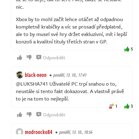
nic.
Xbox by to mohl začít lehce otáčet až odpadnou
kompletně krabičky a víc se prosadí předplatné,
ale to by musel své hry držet exkluzivní, mít i lepší
konzoli a kvalitní tituly třetích stran v GP.
5
Odpovědět
black-neon
pondělí, 13. 10., 17:41
@LUKSHA741 Uživatelé PC trpí snahou o to,
neustále si tento fakt dokazovat. A vlastně právě
to je na tom to nejlepší.
1
3
Odpovědět
modroocko84
pondělí, 13. 10., 18:56