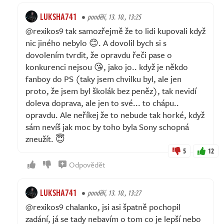
LUKSHA741
pondělí, 13. 10., 13:25
@rexikos9 tak samozřejmě že to lidi kupovali když
nic jiného nebylo 😊. A dovolil bych si s
dovolením tvrdit, že opravdu řeči pase o
konkurenci nejsou 😘, jako jo.. když je někdo
fanboy do PS (taky jsem chvilku byl, ale jen
proto, že jsem byl školák bez peněz), tak nevidí
doleva doprava, ale jen to své... to chápu..
opravdu. Ale neříkej že to nebude tak horké, když
sám nevíš jak moc by toho byla Sony schopná
zneužít. 😇
5
12
Odpovědět
LUKSHA741
pondělí, 13. 10., 13:27
@rexikos9 chalanko, jsi asi špatně pochopil
zadání, já se tady nebavím o tom co je lepší nebo