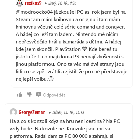
rexikos9
úterý, 14. 10., 9:36
@modroocko84 já zkoušel PC asi rok jsem byl na
Steam tam mám knihovnu a originu i tam mám
knihovnu včetně celé série comand and conqver.
A hádej co leží tam ladem. Nintendo mě ničím
nepřesvědčilo hrál u kamaráda s dětmi. A hádej
kde jsem skončil. PlayStation 💙 Kde bereš tu
jistotu že ti co mají doma PS nemají zkušenosti s
jinou platformou. Ono ta věc má dvě strany jsou
lidi co se zpět vrátili a zjistili že pro ně představuje
nejlepší volbu.😉
Odpovědět
GeorgeZeman
středa, 15. 10., 15:13
Ha a co s konzoli kdyz na hru neni cestina ? Na PC
vzdy bude. Na kozole ne. Konzole jsou mrtva
platforma. Radsi dam za PC 80 000 a zahraju si