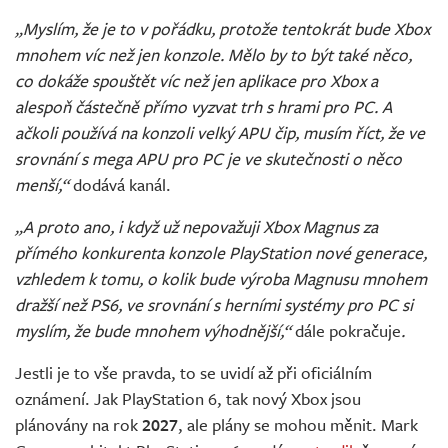
„Myslím, že je to v pořádku, protože tentokrát bude Xbox
mnohem víc než jen konzole. Mělo by to být také něco,
co dokáže spouštět víc než jen aplikace pro Xbox a
alespoň částečně přímo vyzvat trh s hrami pro PC. A
ačkoli používá na konzoli velký APU čip, musím říct, že ve
srovnání s mega APU pro PC je ve skutečnosti o něco
menší,“
dodává kanál.
„A proto ano, i když už nepovažuji Xbox Magnus za
přímého konkurenta konzole PlayStation nové generace,
vzhledem k tomu, o kolik bude výroba Magnusu mnohem
dražší než PS6, ve srovnání s herními systémy pro PC si
myslím, že bude mnohem výhodnější,“
dále pokračuje
.
Jestli je to vše pravda, to se uvidí až při oficiálním
oznámení. Jak PlayStation 6, tak nový Xbox jsou
plánovány na rok
2027
, ale plány se mohou měnit. Mark