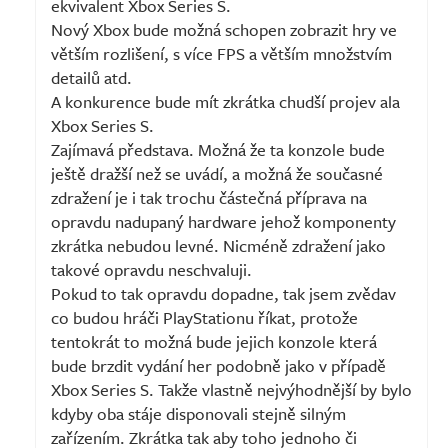
ekvivalent Xbox Series S.
Nový Xbox bude možná schopen zobrazit hry ve
větším rozlišení, s více FPS a větším množstvím
detailů atd.
A konkurence bude mít zkrátka chudší projev ala
Xbox Series S.
Zajímavá představa. Možná že ta konzole bude
ještě dražší než se uvádí, a možná že současné
zdražení je i tak trochu částečná příprava na
opravdu nadupaný hardware jehož komponenty
zkrátka nebudou levné. Nicméně zdražení jako
takové opravdu neschvaluji.
Pokud to tak opravdu dopadne, tak jsem zvědav
co budou hráči PlayStationu říkat, protože
tentokrát to možná bude jejich konzole která
bude brzdit vydání her podobně jako v případě
Xbox Series S. Takže vlastně nejvýhodnější by bylo
kdyby oba stáje disponovali stejně silným
zařízením. Zkrátka tak aby toho jednoho či