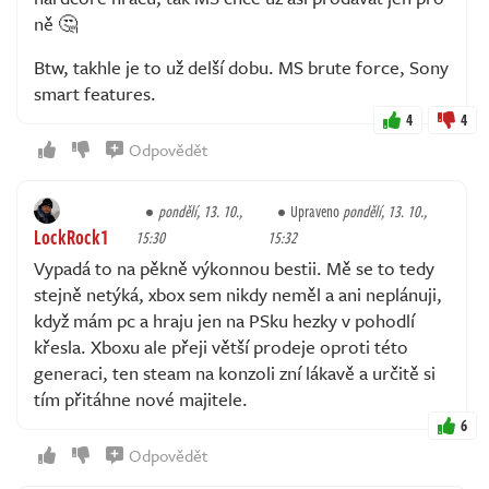
ně 🤔
Btw, takhle je to už delší dobu. MS brute force, Sony
smart features.
4
4
Odpovědět
pondělí, 13. 10.,
Upraveno
pondělí, 13. 10.,
LockRock1
15:30
15:32
Vypadá to na pěkně výkonnou bestii. Mě se to tedy
stejně netýká, xbox sem nikdy neměl a ani neplánuji,
když mám pc a hraju jen na PSku hezky v pohodlí
křesla. Xboxu ale přeji větší prodeje oproti této
generaci, ten steam na konzoli zní lákavě a určitě si
tím přitáhne nové majitele.
6
Odpovědět