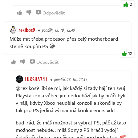
2
Odpovědět
rexikos9
pondělí, 13. 10., 12:49
Může mít třeba procesor přes celý motherboard
stejně koupím PS 😁
12
Odpovědět
LUKSHA741
pondělí, 13. 10., 12:59
@rexikos9 líbí se mi, jak každý si tady hájí ten svůj
Playstation a vůbec jim nedochází jak by hráči byli
v háji, kdyby Xbox neudělal konzoli a skončila by
tak pro PS jediná významná konkurence. xdd
buď rád, že máš možnost si vybrat PS, páč až tato
možnost nebude.. milá Sony z PS hráčů vydojí
úplně všechno s pomíjivou zpětnou hodnotou.