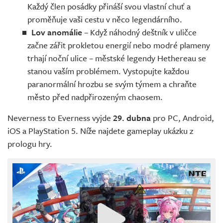
Každý člen posádky přináší svou vlastní chuť a
proměňuje vaši cestu v něco legendárního.
Lov anomálie
– Když náhodný deštník v uličce
začne zářit prokletou energií nebo modré plameny
trhají noční ulice – městské legendy Hethereau se
stanou vaším problémem. Vystopujte každou
paranormální hrozbu se svým týmem a chraňte
město před nadpřirozeným chaosem.
Neverness to Everness vyjde
29. dubna
pro PC, Android,
iOS a PlayStation 5. Níže najdete gameplay ukázku z
prologu hry.