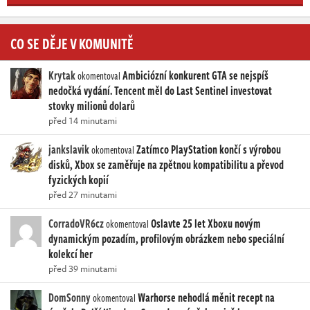
CO SE DĚJE V KOMUNITĚ
Krytak
Ambiciózní konkurent GTA se nejspíš
okomentoval
nedočká vydání. Tencent měl do Last Sentinel investovat
stovky milionů dolarů
před 14 minutami
jankslavik
Zatímco PlayStation končí s výrobou
okomentoval
disků, Xbox se zaměřuje na zpětnou kompatibilitu a převod
fyzických kopií
před 27 minutami
CorradoVR6cz
Oslavte 25 let Xboxu novým
okomentoval
dynamickým pozadím, profilovým obrázkem nebo speciální
kolekcí her
před 39 minutami
DomSonny
Warhorse nehodlá měnit recept na
okomentoval