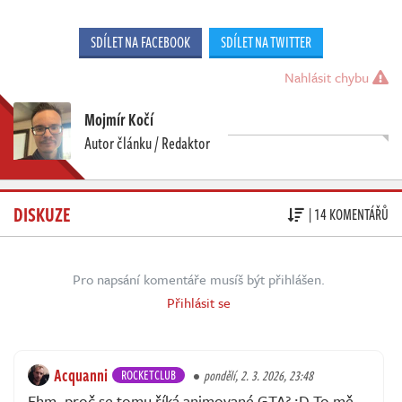
SDÍLET NA FACEBOOK
SDÍLET NA TWITTER
Nahlásit chybu
Mojmír Kočí
Autor článku / Redaktor
DISKUZE
| 14 KOMENTÁŘŮ
Pro napsání komentáře musíš být přihlášen.
Přihlásit se
Acquanni
ROCKETCLUB
pondělí, 2. 3. 2026, 23:48
Ehm, proč se tomu říká animované GTA? :D To mě