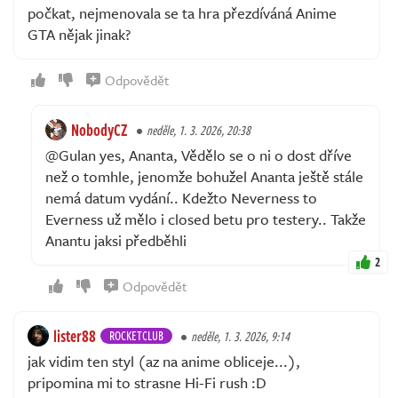
počkat, nejmenovala se ta hra přezdíváná Anime
GTA nějak jinak?
Odpovědět
NobodyCZ
neděle, 1. 3. 2026, 20:38
@Gulan yes, Ananta, Vědělo se o ni o dost dříve
než o tomhle, jenomže bohužel Ananta ještě stále
nemá datum vydání.. Kdežto Neverness to
Everness už mělo i closed betu pro testery.. Takže
Anantu jaksi předběhli
2
Odpovědět
lister88
ROCKETCLUB
neděle, 1. 3. 2026, 9:14
jak vidim ten styl (az na anime obliceje...),
pripomina mi to strasne Hi-Fi rush :D