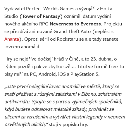
Živě
Vydavatel Perfect Worlds Games a vývojáři z Hotta
Studio
(Tower of Fantasy)
oznámili datum vydání
nového akčního RPG
Neverness to Everness
. Projektu
se přezdívá animované Grand Theft Auto (neplést s
Ananta
). Oproti sérii od Rockstaru se ale tady stanete
lovcem anomálií.
Hry se nejdříve dočkají hráči v Číně, a to 23. dubna, o
týden později pak ve zbytku světa. Titul ve formě free-to-
play míří na PC, Android, iOS a PlayStation 5.
„Jste první nelegální lovec anomálií ve městě, který se
snaží přežívat s různými zakázkami v Eibonu, zchátralém
antikvariátu. Spojte se s partou výjimečných společníků,
když budete odhalovat městské záhady, prohánět se
ulicemi za vzrušením a vytvářet vlastní legendy v neonem
osvětlených ulicích,“
stojí v popisku hry.