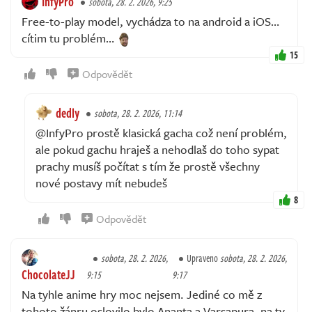
InfyPro
sobota, 28. 2. 2026, 9:25
Free-to-play model, vychádza to na android a iOS…
cítim tu problém…
15
Odpovědět
dedly
sobota, 28. 2. 2026, 11:14
@InfyPro prostě klasická gacha což není problém,
ale pokud gachu hraješ a nehodlaš do toho sypat
prachy musíš počítat s tím že prostě všechny
nové postavy mít nebudeš
8
Odpovědět
sobota, 28. 2. 2026,
Upraveno
sobota, 28. 2. 2026,
ChocolateJJ
9:15
9:17
Na tyhle anime hry moc nejsem. Jediné co mě z
tohoto žánru oslovilo bylo Ananta a Varsapura, na ty