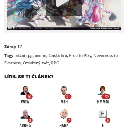
Zdroj:
TZ
Tagy:
akční rpg
,
anime
,
čínská hra
,
Free to Play
,
Neverness to
Everness
,
Otevřený svět
,
RPG
LÍBIL SE TI ČLÁNEK?
16
31
159
WOW
MEH
HMMM
3
7
5
ARRGG
HAHA
F