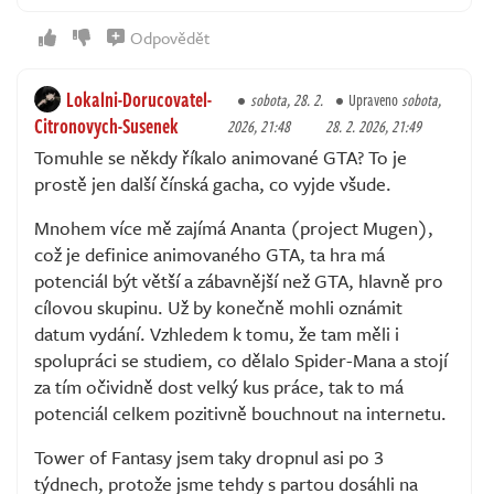
Odpovědět
Lokalni-Dorucovatel-
sobota, 28. 2.
Upraveno
sobota,
Citronovych-Susenek
2026, 21:48
28. 2. 2026, 21:49
Tomuhle se někdy říkalo animované GTA? To je
prostě jen další čínská gacha, co vyjde všude.
Mnohem více mě zajímá Ananta (project Mugen),
což je definice animovaného GTA, ta hra má
potenciál být větší a zábavnější než GTA, hlavně pro
cílovou skupinu. Už by konečně mohli oznámit
datum vydání. Vzhledem k tomu, že tam měli i
spolupráci se studiem, co dělalo Spider-Mana a stojí
za tím očividně dost velký kus práce, tak to má
potenciál celkem pozitivně bouchnout na internetu.
Tower of Fantasy jsem taky dropnul asi po 3
týdnech, protože jsme tehdy s partou dosáhli na