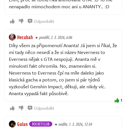
nenapadlo mimochodem moc ani u ANANTY.. :D
Odpovědět
Hecubah
pondělí, 2. 3. 2026, 6:06
Díky všem za připomenutí Ananta! Já jsem si říkal, že
mi tady něco nesedí a že si název Neverness to
Everness nějak s GTA nespojuji. Ananta mě v
minulosti fakt ohromila. No, znamenám si.
Neverness to Everness čpí na míle daleko jako
klasická gacha a potom, co jsem si pár týdnů
vyzkoušel Genshin Impact, děkuji, ale nikdy víc.
Ananta vypadá fakt působivě.
1
Odpovědět
Gulan
ROCKETCLUB
neděle, 1. 3. 2026, 12:34