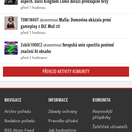
úspěch. Další Kingdom Come dorazí překvapivě brzy
před 1 hodinou
T0M1N4UT
Mafia: Domovina ukázala první
okomentoval
gameplay z DLC Muž cti
před 1 hodinou
Zubik1000CZ
Evropská unie spustila povinné
okomentoval
značení AI obsahu
před 2 hodinami
PŘEHLED AKTIVITY KOMUNITY
NAVIGACE
INFORMACE
KOMUNITA
Archiv pořadu
Zásady ochrany
Nejnovější
příspěvky
Redakce pořadu
Pravidla užívání
Žebříček uživatelů
RSS Atom Feed
Jak hodnotíme