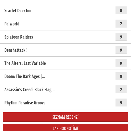
Scarlet Deer Inn
8
Palworld
7
Splatoon Raiders
9
Denshattack!
9
The Alters: Last Variable
9
Doom: The Dark Ages |…
8
Assassin’s Creed: Black Flag…
7
Rhythm Paradise Groove
9
SEZNAM RECENZÍ
JAK HODNOTÍME