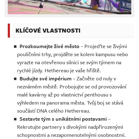
KLÍČOVÉ VLASTNOSTI
Prozkoumejte živé město
– Projeďte se živými
pouličními trhy, projděte se kolem kampusu nebo
vyrazte na otevřenou silnici se svým týmem na
rychlé jízdy. Hethereau je vaše hřiště.
Budujte své impérium
– Začněte od nuly v
neznámém městě. Probojujte se od provozování
malé kavárny až po vlastnictví penthousu s
výhledem na panorama města. Tvůj boj se stává
součástí DNA celého Hethereau.
Sestavte tým s unikátními postavami
–
Rekrutujte partnery s divokými nadpřirozenými
schopnostmi a nezapomenutelnými osobnostmi.