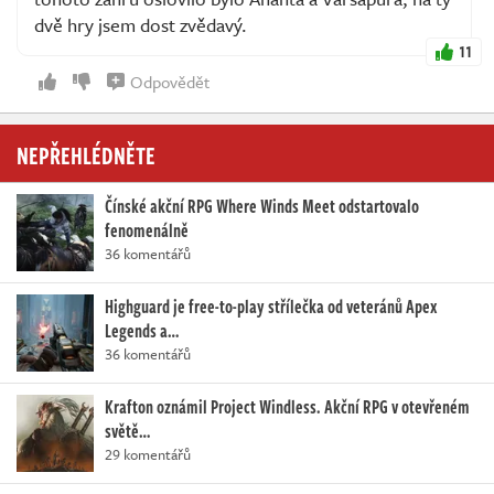
dvě hry jsem dost zvědavý.
11
Odpovědět
NEPŘEHLÉDNĚTE
Čínské akční RPG Where Winds Meet odstartovalo
fenomenálně
36 komentářů
Highguard je free-to-play střílečka od veteránů Apex
Legends a…
36 komentářů
Krafton oznámil Project Windless. Akční RPG v otevřeném
světě…
29 komentářů