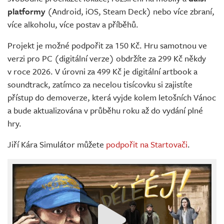
platformy
(Android, iOS, Steam Deck) nebo více zbraní,
více alkoholu, více postav a příběhů.
Projekt je možné podpořit za 150 Kč. Hru samotnou ve
verzi pro PC (digitální verze) obdržíte za 299 Kč někdy
v roce 2026. V úrovni za 499 Kč je digitální artbook a
soundtrack, zatímco za necelou tisícovku si zajistíte
přístup do demoverze, která vyjde kolem letošních Vánoc
a bude aktualizována v průběhu roku až do vydání plné
hry.
Jiří Kára Simulátor můžete
podpořit na Startovači
.