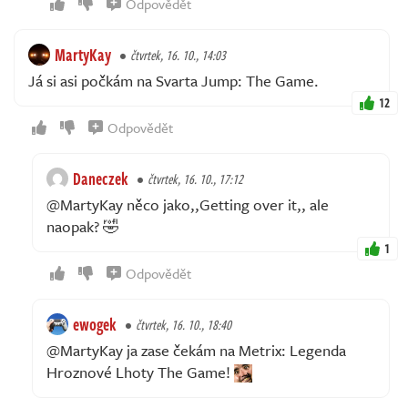
Odpovědět
MartyKay
čtvrtek, 16. 10., 14:03
Já si asi počkám na Svarta Jump: The Game.
12
Odpovědět
Daneczek
čtvrtek, 16. 10., 17:12
@MartyKay něco jako,,Getting over it,, ale
naopak? 🤣
1
Odpovědět
ewogek
čtvrtek, 16. 10., 18:40
@MartyKay ja zase čekám na Metrix: Legenda
Hroznové Lhoty The Game!