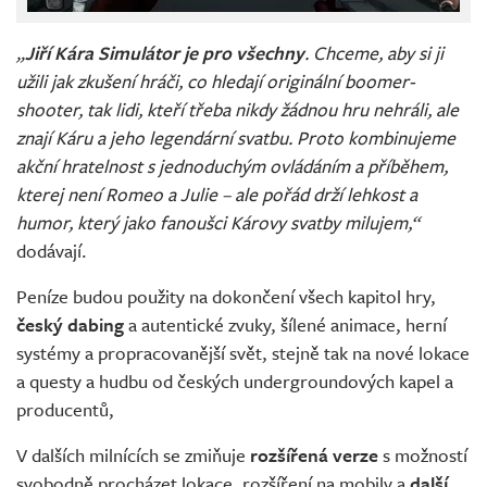
„
Jiří Kára Simulátor je pro všechny
. Chceme, aby si ji
užili jak zkušení hráči, co hledají originální boomer-
shooter, tak lidi, kteří třeba nikdy žádnou hru nehráli, ale
znají Káru a jeho legendární svatbu. Proto kombinujeme
akční hratelnost s jednoduchým ovládáním a příběhem,
kterej není Romeo a Julie – ale pořád drží lehkost a
humor, který jako fanoušci Károvy svatby milujem,“
dodávají.
Peníze budou použity na dokončení všech kapitol hry,
český dabing
a autentické zvuky, šílené animace, herní
systémy a propracovanější svět, stejně tak na nové lokace
a questy a hudbu od českých undergroundových kapel a
producentů,
V dalších milnících se zmiňuje
rozšířená verze
s možností
svobodně procházet lokace, rozšíření na mobily a
další