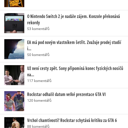
O Nintendo Switch 2 je nadále zájem. Konzole překonává
rekordy
53 komentářů
EA má pod novým vlastníkem šetřit. Zvažuje prodej studií
i…
50 komentářů
Už není cesty zpět. Sony připomíná konec fyzických nosičů
na…
117 komentářů
Rockstar odhalil datum velké prezentace GTA VI
120 komentářů
Vrchol chamtivosti? Rockstar schytává kritiku za GTA 6
88 komentářů