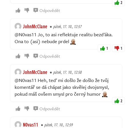
2
Odpovědět
JohnMcClane
pátek, 17. 10., 12:57
@N0vas11 Jo, to asi reflektuje realitu bezďáka.
Ona to (asi) nebude prdel
1
1
Odpovědět
JohnMcClane
pátek, 17. 10., 12:58
@N0vas11 Heh, teď mi došlo že došlo že tvůj
komentář se dá chápat jako skvělej dvojsmysl,
pokud máš ovšem smysl pro černý humor
2
Odpovědět
N0vas11
pátek, 17. 10., 12:59