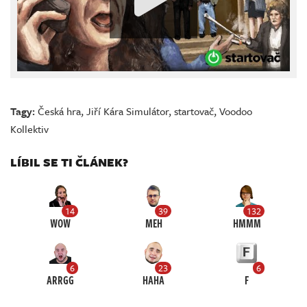
Tagy:
Česká hra
,
Jiří Kára Simulátor
,
startovač
,
Voodoo
Kollektiv
LÍBIL SE TI ČLÁNEK?
14
39
132
WOW
MEH
HMMM
6
23
6
ARRGG
HAHA
F