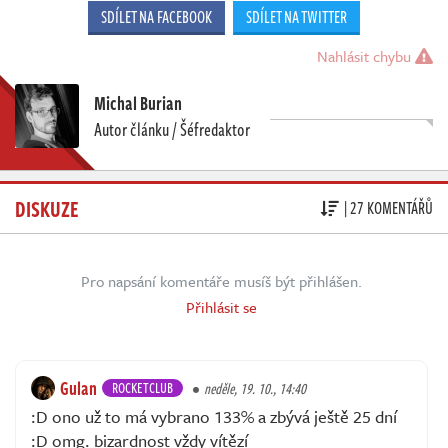
SDÍLET NA FACEBOOK
SDÍLET NA TWITTER
Nahlásit chybu
Michal Burian
Autor článku / Šéfredaktor
DISKUZE
| 27 KOMENTÁŘŮ
Pro napsání komentáře musíš být přihlášen.
Přihlásit se
Gulan
ROCKETCLUB
neděle, 19. 10., 14:40
:D ono už to má vybrano 133% a zbývá ještě 25 dní
:D omg. bizardnost vždy vítězí