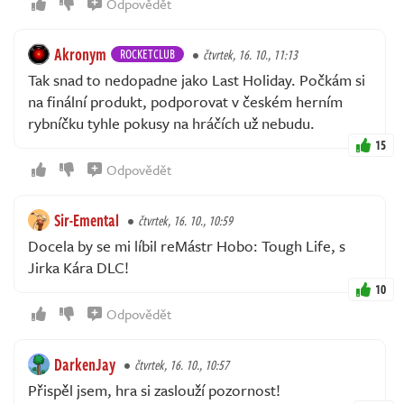
Odpovědět
Akronym
ROCKETCLUB
čtvrtek, 16. 10., 11:13
Tak snad to nedopadne jako Last Holiday. Počkám si
na finální produkt, podporovat v českém herním
rybníčku tyhle pokusy na hráčích už nebudu.
15
Odpovědět
Sir-Emental
čtvrtek, 16. 10., 10:59
Docela by se mi líbil reMástr Hobo: Tough Life, s
Jirka Kára DLC!
10
Odpovědět
DarkenJay
čtvrtek, 16. 10., 10:57
Přispěl jsem, hra si zaslouží pozornost!