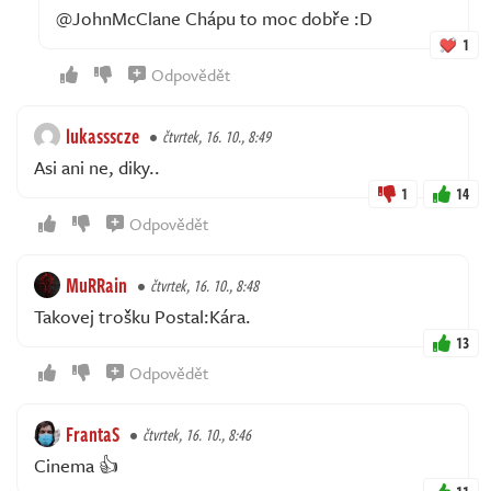
@JohnMcClane Chápu to moc dobře :D
1
Odpovědět
lukassscze
čtvrtek, 16. 10., 8:49
Asi ani ne, diky..
1
14
Odpovědět
MuRRain
čtvrtek, 16. 10., 8:48
Takovej trošku Postal:Kára.
13
Odpovědět
FrantaS
čtvrtek, 16. 10., 8:46
Cinema 👍