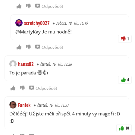
Odpovědět
scretchy0027
sobota, 18. 10., 16:19
@MartyKay Je mu hodně!
1
Odpovědět
hanss82
čtvrtek, 16. 10., 13:26
To je parada 😄👍
4
Odpovědět
Fantek
čtvrtek, 16. 10., 11:57
Děléééj! Už jste měli přispět 4 minuty vy magoři :D
:D
10