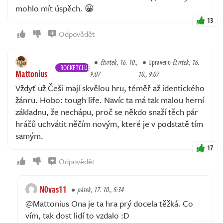
mohlo mít úspěch. 😀
13
Odpovědět
čtvrtek, 16. 10.,
Upraveno
čtvrtek, 16.
ROCKETCLUB
Mattonius
9:07
10., 9:07
Vždyť už Češi mají skvělou hru, téměř až identického
žánru. Hobo: tough life. Navíc ta má tak malou herní
základnu, že nechápu, proč se někdo snaží těch pár
hráčů uchvátit něčím novým, které je v podstatě tím
samým.
17
Odpovědět
N0vas11
pátek, 17. 10., 5:34
@Mattonius Ona je ta hra prý docela těžká. Co
vím, tak dost lidí to vzdalo :D