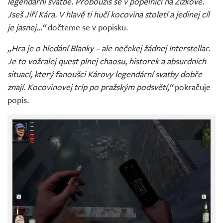
legendární svatbě. Probouzíš se v popelnici na Žižkově.
Jseš Jiří Kára. V hlavě ti hučí kocovina století a jedinej cíl
je jasnej...“
dočteme se v popisku.
„Hra je o hledání Blanky – ale nečekej žádnej Interstellar.
Je to vožralej quest plnej chaosu, historek a absurdních
situací, který fanoušci Károvy legendární svatby dobře
znají. Kocovinovej trip po pražským podsvětí,“
pokračuje
popis.