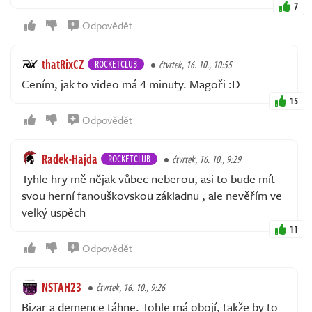
7
Odpovědět
thatRixCZ
ROCKETCLUB
čtvrtek, 16. 10., 10:55
Cením, jak to video má 4 minuty. Magoři :D
15
Odpovědět
Radek-Hajda
ROCKETCLUB
čtvrtek, 16. 10., 9:29
Tyhle hry mě nějak vůbec neberou, asi to bude mít
svou herní fanouškovskou základnu , ale nevěřím ve
velký uspěch
11
Odpovědět
NSTAH23
čtvrtek, 16. 10., 9:26
Bizar a demence táhne. Tohle má obojí, takže by to