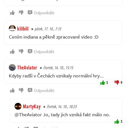
Odpovědět
killbill
pátek, 17. 10., 7:15
Cením indiana a pěkně zpracované video :D
Odpovědět
TheAviator
čtvrtek, 16. 10., 15:15
Kdyby radši v Čechách vznikaly normální hry...
5
9
Odpovědět
MartyKay
čtvrtek, 16. 10., 18:23
@TheAviator Jo, tady jich vzniká fakt málo no.
3