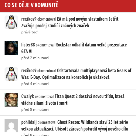
CO SE DĚJE V KOMUNITĚ
rexikos9
EA má pod novým vlastníkem šetřit.
okomentoval
Zvažuje prodej studií i známých značek
právě teď
lister88
Rockstar odhalil datum velké prezentace
okomentoval
GTA VI
před 2 minutami
rexikos9
Odstartovala multiplayerová beta Gears of
okomentoval
War: E-Day. Optimalizace na konzolích je ukázková
před 4 minutami
Cwalyk
Titan Quest 2 dostává novou třídu, která
okomentoval
vládne silami života i smrti
před 8 minutami
pohlidalj
Ghost Recon: Wildlands slaví 25 let série
okomentoval
velkou aktualizací. Ubisoft zároveň potvrdil vývoj nového dílu
před 8 minutami