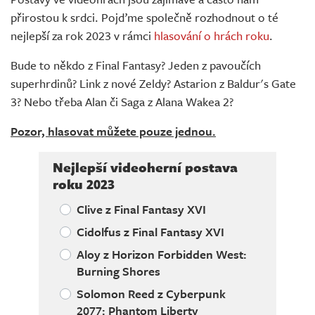
Živě
přirostou k srdci. Pojďme společně rozhodnout o té
nejlepší za rok 2023 v rámci
hlasování o hrách roku
.
Bude to někdo z Final Fantasy? Jeden z pavoučích
superhrdinů? Link z nové Zeldy? Astarion z Baldur's Gate
3? Nebo třeba Alan či Saga z Alana Wakea 2?
Pozor, hlasovat můžete pouze jednou.
Nejlepší videoherní postava
roku 2023
Clive z Final Fantasy XVI
Cidolfus z Final Fantasy XVI
Aloy z Horizon Forbidden West:
Burning Shores
Solomon Reed z Cyberpunk
2077: Phantom Liberty