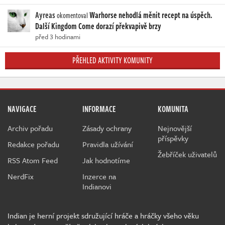
Ayreas
Warhorse nehodlá měnit recept na úspěch.
okomentoval
Další Kingdom Come dorazí překvapivě brzy
před 3 hodinami
PŘEHLED AKTIVITY KOMUNITY
NAVIGACE
INFORMACE
KOMUNITA
Archiv pořadu
Zásady ochrany
Nejnovější
příspěvky
Redakce pořadu
Pravidla užívání
Žebříček uživatelů
RSS Atom Feed
Jak hodnotíme
NerdFix
Inzerce na
Indianovi
Indian je herní projekt sdružující hráče a hráčky všeho věku