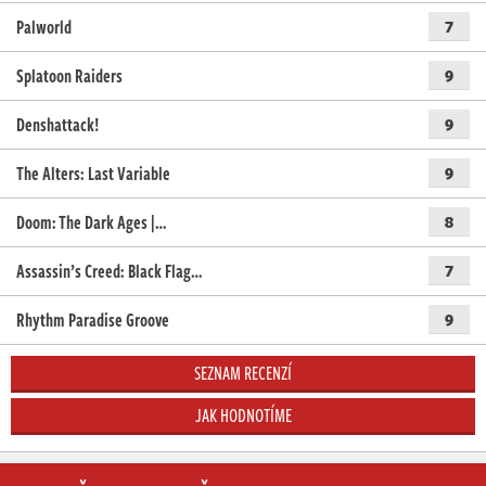
Palworld
7
Splatoon Raiders
9
Denshattack!
9
The Alters: Last Variable
9
Doom: The Dark Ages |…
8
Assassin’s Creed: Black Flag…
7
Rhythm Paradise Groove
9
SEZNAM RECENZÍ
JAK HODNOTÍME