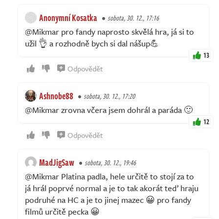
Anonymní Kosatka
sobota, 30. 12., 17:16
@Mikmar pro fandy naprosto skvělá hra, já si to
užil 👌 a rozhodně bych si dal nášup💪
13
Odpovědět
Ashnobe88
sobota, 30. 12., 17:20
@Mikmar zrovna včera jsem dohrál a paráda 🙂
12
Odpovědět
MadJigSaw
sobota, 30. 12., 19:46
@Mikmar Platina padla, hele určitě to stojí za to
já hrál poprvé normal a je to tak akorát teď hraju
podruhé na HC a je to jinej mazec 😀 pro fandy
filmů určitě pecka 😀