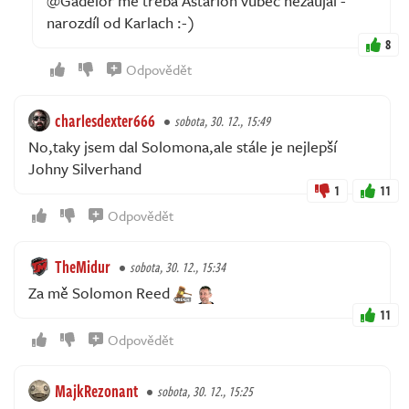
@Gadelor mě třeba Astarion vůbec nezaujal -
narozdíl od Karlach :-)
8
Odpovědět
charlesdexter666
sobota, 30. 12., 15:49
No,taky jsem dal Solomona,ale stále je nejlepší
Johny Silverhand
1
11
Odpovědět
TheMidur
sobota, 30. 12., 15:34
Za mě Solomon Reed
11
Odpovědět
MajkRezonant
sobota, 30. 12., 15:25