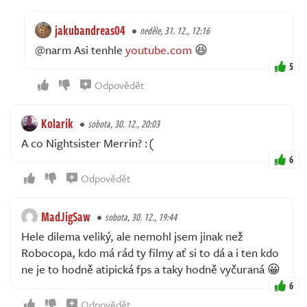
jakubandreas04
neděle, 31. 12., 12:16
@narm Asi tenhle
youtube.com
😆
5
Odpovědět
Kolarik
sobota, 30. 12., 20:03
A co Nightsister Merrin? :(
6
Odpovědět
MadJigSaw
sobota, 30. 12., 19:44
Hele dilema veliký, ale nemohl jsem jinak než
Robocopa, kdo má rád ty filmy ať si to dá a i ten kdo
ne je to hodně atipická fps a taky hodně vyčuraná 😀
6
Odpovědět