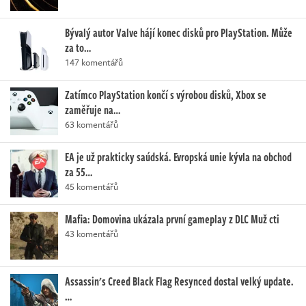
Bývalý autor Valve hájí konec disků pro PlayStation. Může
za to…
147 komentářů
Zatímco PlayStation končí s výrobou disků, Xbox se
zaměřuje na…
63 komentářů
EA je už prakticky saúdská. Evropská unie kývla na obchod
za 55…
45 komentářů
Mafia: Domovina ukázala první gameplay z DLC Muž cti
43 komentářů
Assassin's Creed Black Flag Resynced dostal velký update.
…