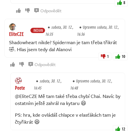
8
Odpovědět
sobota, 30. 12.,
Upraveno
sobota, 30. 12.,
INDIAN
EliteCZE
16:35
16:36
Shadowheart nikde? Spiderman je tam třeba třikrát
🤣. Hlas jsem tedy dal Alanovi
1
10
Odpovědět
sobota, 30. 12.,
Upraveno
sobota, 30. 12.,
Peete
16:45
16:48
@EliteCZE Mě tam také třeba chybí Chai. Navíc by
ostatním ještě zahrál na kytaru 😆
PS: hra, kde ovládáš chlapce v elasťákách tam je
čtyřikrát 😆
12