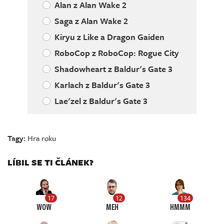
Alan z Alan Wake 2
Saga z Alan Wake 2
Kiryu z Like a Dragon Gaiden
RoboCop z RoboCop: Rogue City
Shadowheart z Baldur's Gate 3
Karlach z Baldur's Gate 3
Lae'zel z Baldur's Gate 3
Tagy:
Hra roku
LÍBIL SE TI ČLÁNEK?
17
12
134
WOW
MEH
HMMM