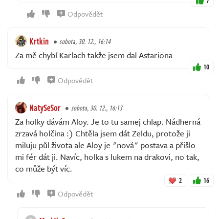
7
Odpovědět
Krtkin
sobota, 30. 12., 16:14
Za mě chybí Karlach takže jsem dal Astariona
10
Odpovědět
NatySeSor
sobota, 30. 12., 16:13
Za holky dávám Aloy. Je to tu samej chlap. Nádherná
zrzavá holčina :) Chtěla jsem dát Zeldu, protože ji
miluju půl života ale Aloy je "nová" postava a přišlo
mi fér dát ji. Navíc, holka s lukem na drakovi, no tak,
co může být víc.
2
16
Odpovědět