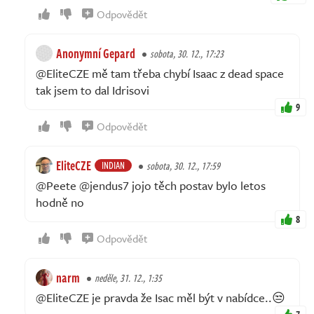
Odpovědět
Anonymní Gepard
sobota, 30. 12., 17:23
@EliteCZE mě tam třeba chybí Isaac z dead space
tak jsem to dal Idrisovi
9
Odpovědět
EliteCZE
INDIAN
sobota, 30. 12., 17:59
@Peete @jendus7 jojo těch postav bylo letos
hodně no
8
Odpovědět
narm
neděle, 31. 12., 1:35
@EliteCZE je pravda že Isac měl být v nabídce..😒