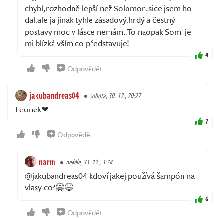
chybí,rozhodně lepší než Solomon.sice jsem ho
dal,ale já jinak tyhle zásadový,hrdý a čestný
postavy moc v lásce nemám..To naopak Somi je
mi blízká vším co představuje!
4
Odpovědět
jakubandreas04
sobota, 30. 12., 20:27
Leonek❤
7
Odpovědět
narm
neděle, 31. 12., 1:34
@jakubandreas04 kdoví jakej používá šampón na
vlasy co?🤗😆
6
Odpovědět