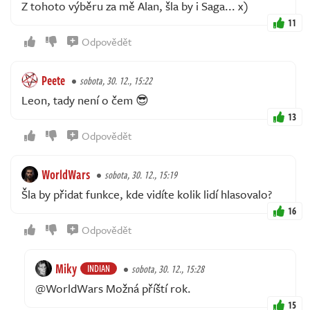
Z tohoto výběru za mě Alan, šla by i Saga... x)
11
Odpovědět
Peete
sobota, 30. 12., 15:22
Leon, tady není o čem 😎
13
Odpovědět
WorldWars
sobota, 30. 12., 15:19
Šla by přidat funkce, kde vidíte kolik lidí hlasovalo?
16
Odpovědět
Miky
INDIAN
sobota, 30. 12., 15:28
@WorldWars Možná příští rok.
15