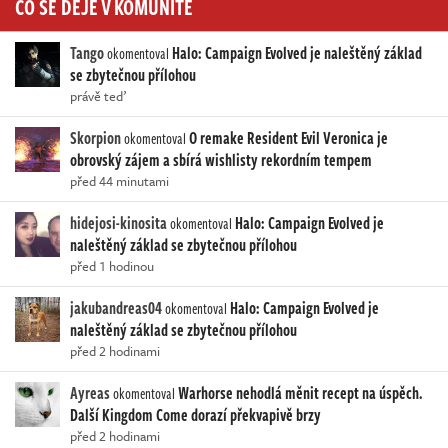
CO SE DĚJE V KOMUNITĚ
Tango
Halo: Campaign Evolved je naleštěný základ
okomentoval
se zbytečnou přílohou
právě teď
Skorpion
O remake Resident Evil Veronica je
okomentoval
obrovský zájem a sbírá wishlisty rekordním tempem
před 44 minutami
hidejosi-kinosita
Halo: Campaign Evolved je
okomentoval
naleštěný základ se zbytečnou přílohou
před 1 hodinou
jakubandreas04
Halo: Campaign Evolved je
okomentoval
naleštěný základ se zbytečnou přílohou
před 2 hodinami
Ayreas
Warhorse nehodlá měnit recept na úspěch.
okomentoval
Další Kingdom Come dorazí překvapivě brzy
před 2 hodinami