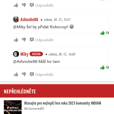
Odpovědět
Ashnobe88
sobota, 30. 12., 15:57
@Miky šel by přidat Robocop? 😁
13
Odpovědět
Miky
INDIAN
sobota, 30. 12., 16:05
@Ashnobe88 Máš ho tam
15
Odpovědět
NEPŘEHLÉDNĚTE
Hlasujte pro nejlepší hru roku 2023 komunity INDIAN
86 komentářů