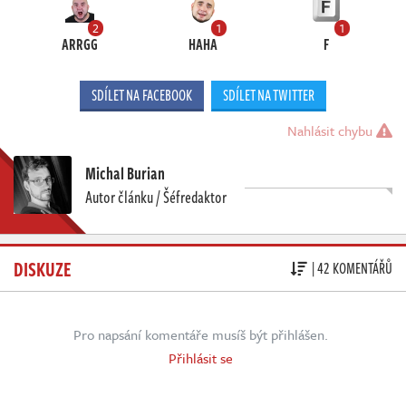
2
1
1
ARRGG
HAHA
F
SDÍLET NA FACEBOOK
SDÍLET NA TWITTER
Nahlásit chybu
Michal Burian
Autor článku / Šéfredaktor
DISKUZE
| 42 KOMENTÁŘŮ
Pro napsání komentáře musíš být přihlášen.
Přihlásit se