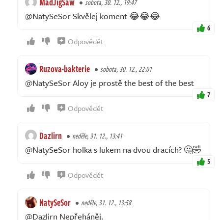
MadJigSaw
sobota, 30. 12., 19:47
@NatySeSor Skvělej koment 😂😂😂
6
Odpovědět
Ruzova-bakterie
sobota, 30. 12., 22:01
@NatySeSor Aloy je prostě the best of the best
7
Odpovědět
Dazlirn
neděle, 31. 12., 13:41
@NatySeSor holka s lukem na dvou dracích? 🤔🤣
5
Odpovědět
NatySeSor
neděle, 31. 12., 13:58
@Dazlirn Nepřeháněj.