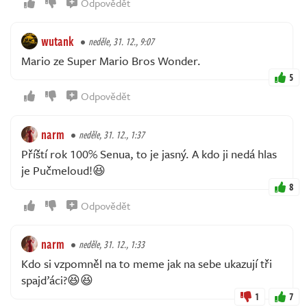
Odpovědět
wutank
neděle, 31. 12., 9:07
Mario ze Super Mario Bros Wonder.
5
Odpovědět
narm
neděle, 31. 12., 1:37
Příští rok 100% Senua, to je jasný. A kdo ji nedá hlas
je Pučmeloud!😆
8
Odpovědět
narm
neděle, 31. 12., 1:33
Kdo si vzpomněl na to meme jak na sebe ukazují tři
spajďáci?😆😆
1
7