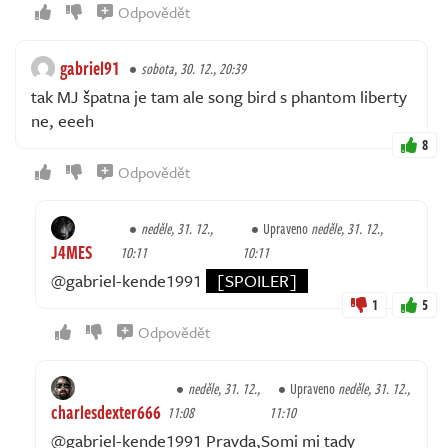
Odpovědět
gabriel91
sobota, 30. 12., 20:39
tak MJ špatna je tam ale song bird s phantom liberty
ne, eeeh
8
Odpovědět
neděle, 31. 12.,
Upraveno
neděle, 31. 12.,
J4MES
10:11
10:11
@gabriel-kende1991
[SPOILER]
1
5
Odpovědět
neděle, 31. 12.,
Upraveno
neděle, 31. 12.,
charlesdexter666
11:08
11:10
@gabriel-kende1991 Pravda,Somi mi tady