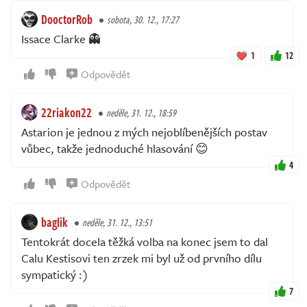
DooctorRob
sobota, 30. 12., 17:27
Issace Clarke 👻
1
12
Odpovědět
22riakon22
neděle, 31. 12., 18:59
Astarion je jednou z mých nejoblíbenějších postav
vůbec, takže jednoduché hlasování 😊
4
Odpovědět
baglik
neděle, 31. 12., 13:51
Tentokrát docela těžká volba na konec jsem to dal
Calu Kestisovi ten zrzek mi byl už od prvního dílu
sympatický :)
7