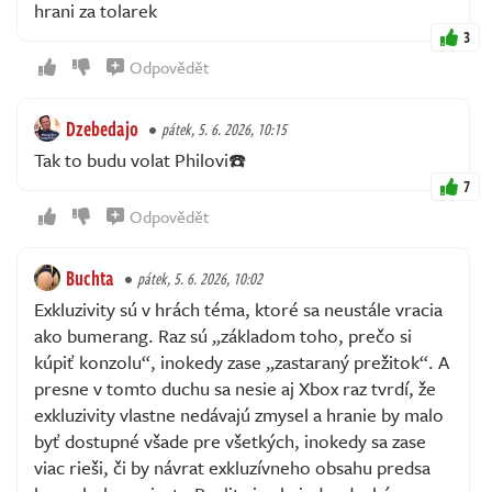
hrani za tolarek
3
Odpovědět
Dzebedajo
pátek, 5. 6. 2026, 10:15
Tak to budu volat Philovi☎️
7
Odpovědět
Buchta
pátek, 5. 6. 2026, 10:02
Exkluzivity sú v hrách téma, ktoré sa neustále vracia
ako bumerang. Raz sú „základom toho, prečo si
kúpiť konzolu“, inokedy zase „zastaraný prežitok“. A
presne v tomto duchu sa nesie aj Xbox raz tvrdí, že
exkluzivity vlastne nedávajú zmysel a hranie by malo
byť dostupné všade pre všetkých, inokedy sa zase
viac rieši, či by návrat exkluzívneho obsahu predsa