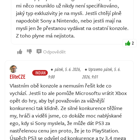
mi něco neuniklo už nikdy není specifikováno,
jaký typ exkluzivity je na mysli. Jestli chtějí plně
napodobit Sony a Nintendo, nebo jestli mají na
mysli jen že přestanou vydávat na ostatní konzole.
Z toho plyne má nejistota.
2
Odpovědět
pátek, 5. 6. 2026,
Upraveno
pátek, 5. 6.
INDIAN
EliteCZE
9:00
2026, 9:01
Vlastním obě konzole a nemusím řešit kde co
vychází. Jestli to ale pomůže Microsoftu vrátit Xbox
opět do hry, aby byl považován za vážnější
konkurenci tak klidně. Ze silné konkurence těžíme
my, hráči a viděli jsme, co dokáže moc nablýskané
ego, kdy si Sony myslela, že může dát PS3 za
nastřelenou cenu jen proto, že je to PlayStation.
Úspěch PS3 se odvíjel od konkurence a ty 3,4 mega