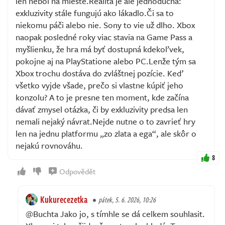
len nebol na mieste.Realita je ale jednoduchá:
exkluzivity stále fungujú ako lákadlo.Či sa to
niekomu páči alebo nie. Sony to vie už dlho. Xbox
naopak posledné roky viac stavia na Game Pass a
myšlienku, že hra má byť dostupná kdekoľvek,
pokojne aj na PlayStatione alebo PC.Lenže tým sa
Xbox trochu dostáva do zvláštnej pozície. Keď
všetko vyjde všade, prečo si vlastne kúpiť jeho
konzolu? A to je presne ten moment, kde začína
dávať zmysel otázka, či by exkluzivity predsa len
nemali nejaký návrat.Nejde nutne o to zavrieť hry
len na jednu platformu „zo zlata a ega“, ale skôr o
nejakú rovnováhu.
8
Odpovědět
Kukurecezetka
pátek, 5. 6. 2026, 10:26
@Buchta Jako jo, s tímhle se dá celkem souhlasit.