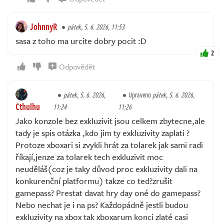
JohnnyR
pátek, 5. 6. 2026, 11:53
sasa z toho ma urcite dobry pocit :D
2
Odpovědět
pátek, 5. 6. 2026,
Upraveno
pátek, 5. 6. 2026,
Cthulhu
11:24
11:26
Jako konzole bez exkluzivit jsou celkem zbytecne,ale
tady je spis otázka ,kdo jim ty exkluzivity zaplati ?
Protoze xboxari si zvykli hrát za tolarek jak sami radi
říkají,jenze za tolarek tech exkluzivit moc
neuděláš(coz je taky důvod proc exkluzivity dali na
konkurenční platformu) takze co ted?zrušit
gamepass? Prestat davat hry day oné do gamepass?
Nebo nechat je i na ps? Každopádně jestli budou
exkluzivity na xbox tak xboxarum konci zlaté casi