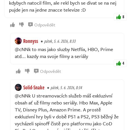
kdybych natocil film, ale rekl bych se divat se na nej
pujde jen na jedne znacce televize :D
8
Odpovědět
Ronnyss
pátek, 5. 6. 2026, 8:33
@cNNk to mas jako sluzby Netflix, HBO, Prime
atd... kazdy ma svoje filmy a seriály
4
Odpovědět
Solid-Snake
pátek, 5. 6. 2026, 8:34
@cNNk U streamovacích služeb máš exkluzivní
obsah ať už filmy nebo seriály. Hbo Max, Apple
TV, Disney Plus, Amazon Prime. A prostě
exkluzivní hry byli v době PS1 a PS2, PS3 běžný že
vycházeli spinoff čistě pro platformu jako CoD