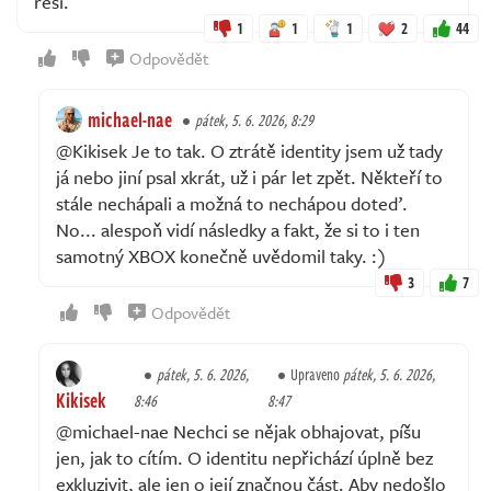
řeší.
1
1
1
2
44
Odpovědět
michael-nae
pátek, 5. 6. 2026, 8:29
@Kikisek Je to tak. O ztrátě identity jsem už tady
já nebo jiní psal xkrát, už i pár let zpět. Někteří to
stále nechápali a možná to nechápou doteď.
No... alespoň vidí následky a fakt, že si to i ten
samotný XBOX konečně uvědomil taky. :)
3
7
Odpovědět
pátek, 5. 6. 2026,
Upraveno
pátek, 5. 6. 2026,
Kikisek
8:46
8:47
@michael-nae Nechci se nějak obhajovat, píšu
jen, jak to cítím. O identitu nepřichází úplně bez
exkluzivit, ale jen o její značnou část. Aby nedošlo