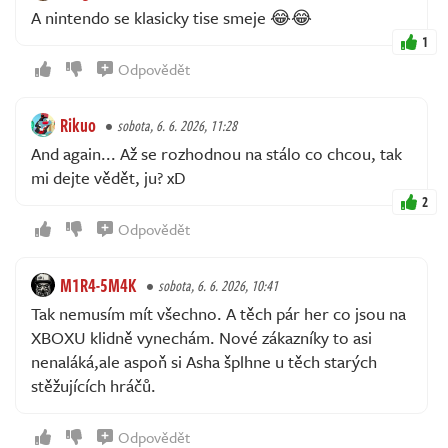
A nintendo se klasicky tise smeje 😂😂
1
Odpovědět
Rikuo
sobota, 6. 6. 2026, 11:28
And again... Až se rozhodnou na stálo co chcou, tak
mi dejte vědět, ju? xD
2
Odpovědět
M1R4-5M4K
sobota, 6. 6. 2026, 10:41
Tak nemusím mít všechno. A těch pár her co jsou na
XBOXU klidně vynechám. Nové zákazníky to asi
nenaláká,ale aspoň si Asha šplhne u těch starých
stěžujících hráčů.
Odpovědět