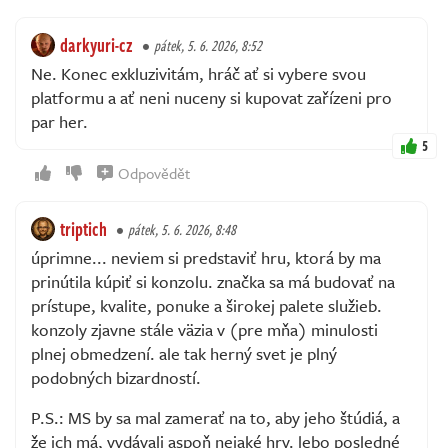
darkyuri-cz
pátek, 5. 6. 2026, 8:52
Ne. Konec exkluzivitám, hráč ať si vybere svou
platformu a ať neni nuceny si kupovat zařízeni pro
par her.
5
Odpovědět
triptich
pátek, 5. 6. 2026, 8:48
úprimne... neviem si predstaviť hru, ktorá by ma
prinútila kúpiť si konzolu. značka sa má budovať na
prístupe, kvalite, ponuke a širokej palete služieb.
konzoly zjavne stále väzia v (pre mňa) minulosti
plnej obmedzení. ale tak herný svet je plný
podobných bizardností.
P.S.: MS by sa mal zamerať na to, aby jeho štúdiá, a
že ich má, vydávali aspoň nejaké hry. lebo posledné