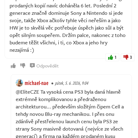
prodaných kopií navíc doháněla 6 let. Poslední 2
generace značně dominuje Sony a Nintendo si jede
svoje, takže Xbox ačkoliv tyhle věci neřeším a jako
HW je to skvělá věc potřebuje úspěch jako sůl a být
opět silným soupeřem. Držím palce, nakonec z toho
budeme těžit všichni, i ti, co Xbox a jeho hry
nezajímá :)
1
3
Odpovědět
michael-nae
pátek, 5. 6. 2026, 9:04
@EliteCZE Ta vysoká cena PS3 byla daná hlavně
extrémně komplikovanou a předraženou
architekturou... především složitým čipem Cell a
tehdy novou Blu-ray mechanikou. I přes onu
zdánlivě přestřelenou launch cenu byla PS3 ze
strany Sony masivně dotovaná (nejvíce ze všech
generací) a firma na každém prodaném kusu