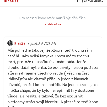
DISKUZE
| 63 KOMENTÁŘŮ
Pro napsání komentáře musíš být přihlášen.
Přihlásit se
Kikisek
pátek, 5. 6. 2026, 8:16
Můj pohled je takovej, že Xbox si teď trochu sám
naběhl. Jako velká fanynka Xboxu mě to trochu
mrzí, protože tu značku fakt mám ráda. Jenže
dlouho tlačil myšlenku, že exkluzivity nejsou potřeba
a že si zahrajeme všechno všude ( všechna čest
Philovi)tím ale vlastně přišel o jeden z hlavních
důvodů, proč si konzoli pořídit. Na jednu stranu jako
hráčka chápu, že by bylo nejlepší mít hry dostupné
všude, ale realita je taková, že bez exkluzivit
platformy ztrácí svoji identitu. A přesně to teď Xbox