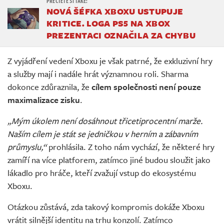
NOVÁ ŠÉFKA XBOXU USTUPUJE
KRITICE. LOGA PS5 NA XBOX
PREZENTACI OZNAČILA ZA CHYBU
Z vyjádření vedení Xboxu je však patrné, že exkluzivní hry
a služby mají i nadále hrát významnou roli. Sharma
dokonce zdůraznila, že
cílem společnosti není pouze
maximalizace zisku
.
„Mým úkolem není dosáhnout třicetiprocentní marže.
Naším cílem je stát se jedničkou v herním a zábavním
průmyslu,“
prohlásila. Z toho nám vychází, že některé hry
zamíří na více platforem, zatímco jiné budou sloužit jako
lákadlo pro hráče, kteří zvažují vstup do ekosystému
Xboxu.
Otázkou zůstává, zda takový kompromis dokáže Xboxu
vrátit silnější identitu na trhu konzolí. Zatímco