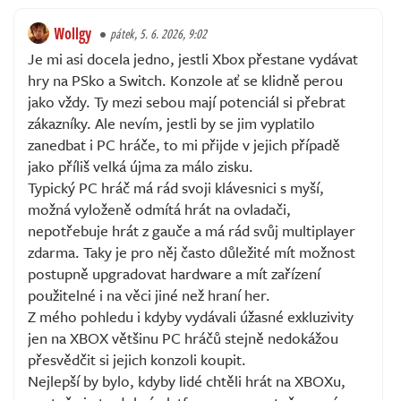
Wollgy
pátek, 5. 6. 2026, 9:02
Je mi asi docela jedno, jestli Xbox přestane vydávat
hry na PSko a Switch. Konzole ať se klidně perou
jako vždy. Ty mezi sebou mají potenciál si přebrat
zákazníky. Ale nevím, jestli by se jim vyplatilo
zanedbat i PC hráče, to mi přijde v jejich případě
jako příliš velká újma za málo zisku.
Typický PC hráč má rád svoji klávesnici s myší,
možná vyloženě odmítá hrát na ovladači,
nepotřebuje hrát z gauče a má rád svůj multiplayer
zdarma. Taky je pro něj často důležité mít možnost
postupně upgradovat hardware a mít zařízení
použitelné i na věci jiné než hraní her.
Z mého pohledu i kdyby vydávali úžasné exkluzivity
jen na XBOX většinu PC hráčů stejně nedokážou
přesvědčit si jejich konzoli koupit.
Nejlepší by bylo, kdyby lidé chtěli hrát na XBOXu,