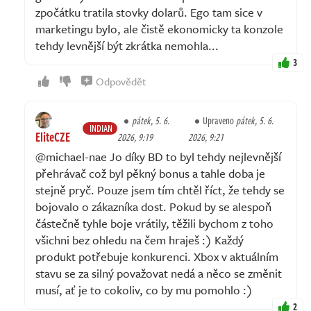
zpočátku tratila stovky dolarů. Ego tam sice v
marketingu bylo, ale čistě ekonomicky ta konzole
tehdy levnější být zkrátka nemohla...
3
Odpovědět
pátek, 5. 6.
Upraveno
pátek, 5. 6.
INDIAN
EliteCZE
2026, 9:19
2026, 9:21
@michael-nae Jo díky BD to byl tehdy nejlevnější
přehrávač což byl pěkný bonus a tahle doba je
stejně pryč. Pouze jsem tím chtěl říct, že tehdy se
bojovalo o zákazníka dost. Pokud by se alespoň
částečně tyhle boje vrátily, těžili bychom z toho
všichni bez ohledu na čem hraješ :) Každý
produkt potřebuje konkurenci. Xbox v aktuálním
stavu se za silný považovat nedá a něco se změnit
musí, ať je to cokoliv, co by mu pomohlo :)
2