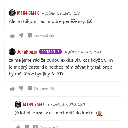
M1R4-5M4K
sobota, 6. 6. 2026, 10:22
Ale no ták,oni rádi modré peněženky. 🤗
Odpovědět
JohnHonza
ROCKETCLUB
pátek, 5. 6. 2026, 16:43
za mě jsme rád že budou exkluzivky kor když SONY
je modrý bastard a nechce nám dávat hry tak proč
by měl Xbox být jiný že XD
Odpovědět
M1R4-5M4K
sobota, 6. 6. 2026, 10:25
@JohnHonza Ty asi nechodíš do kostela
Odpovědět