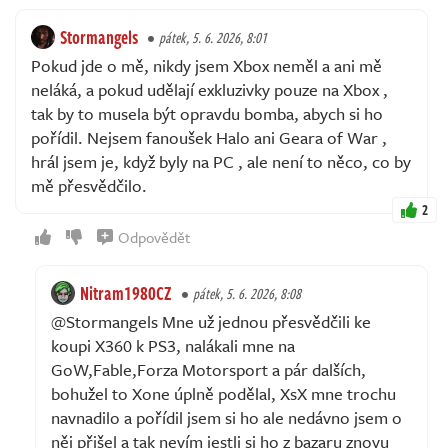
Stormangels
pátek, 5. 6. 2026, 8:01
Pokud jde o mě, nikdy jsem Xbox neměl a ani mě
neláká, a pokud udělají exkluzivky pouze na Xbox ,
tak by to musela být opravdu bomba, abych si ho
pořídil. Nejsem fanoušek Halo ani Geara of War ,
hrál jsem je, když byly na PC , ale není to něco, co by
mě přesvědčilo.
2
Odpovědět
Nitram1980CZ
pátek, 5. 6. 2026, 8:08
@Stormangels Mne už jednou přesvědčili ke
koupi X360 k PS3, nalákali mne na
GoW,Fable,Forza Motorsport a pár dalších,
bohužel to Xone úplně podělal, XsX mne trochu
navnadilo a pořídil jsem si ho ale nedávno jsem o
něj přišel a tak nevím jestli si ho z bazaru znovu