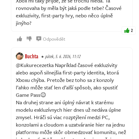
Xbox mi taky přijde, že se trochu hledá. Ta
rovnovaha by měla být jaká podle tebe? Časové
exkluzivity, first-party hry, nebo něco úplně
jinýho?
2
Odpovědět
Buchta
pátek, 5. 6. 2026, 11:12
@Kukurecezetka Napríklad časové exkluzivity
alebo aspoň silnejšia first-party identita, ktorá
Xboxu chýba. Pretože bez toho sa z konzoly
ľahko môže stať len ďalší spôsob, ako spustiť
Game Pass😉
Na druhej strane ani úplný návrat k starému
modelu exkluzívnych hier dnes už nedáva úplne
zmysel. Hráči sú viac rozptýlení medzi PC,
konzolami a cloudom a uzatváranie hier na jednu
platformu môže skôr obmedzovať komunitu, než