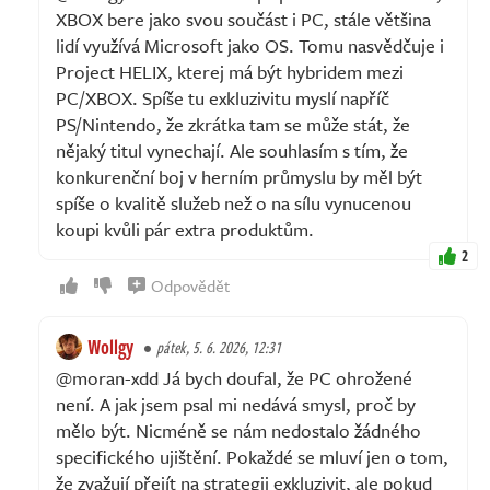
XBOX bere jako svou součást i PC, stále většina
lidí využívá Microsoft jako OS. Tomu nasvědčuje i
Project HELIX, kterej má být hybridem mezi
PC/XBOX. Spíše tu exkluzivitu myslí napříč
PS/Nintendo, že zkrátka tam se může stát, že
nějaký titul vynechají. Ale souhlasím s tím, že
konkurenční boj v herním průmyslu by měl být
spíše o kvalitě služeb než o na sílu vynucenou
koupi kvůli pár extra produktům.
2
Odpovědět
Wollgy
pátek, 5. 6. 2026, 12:31
@moran-xdd Já bych doufal, že PC ohrožené
není. A jak jsem psal mi nedává smysl, proč by
mělo být. Nicméně se nám nedostalo žádného
specifického ujištění. Pokaždé se mluví jen o tom,
že zvažují přejít na strategii exkluzivit, ale pokud