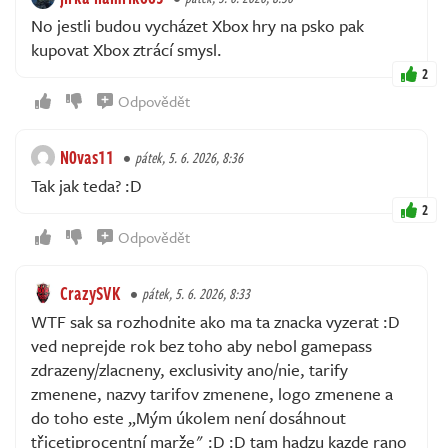
No jestli budou vycházet Xbox hry na psko pak
kupovat Xbox ztrácí smysl.
2
Odpovědět
N0vas11
pátek, 5. 6. 2026, 8:36
Tak jak teda? :D
2
Odpovědět
CrazySVK
pátek, 5. 6. 2026, 8:33
WTF sak sa rozhodnite ako ma ta znacka vyzerat :D
ved neprejde rok bez toho aby nebol gamepass
zdrazeny/zlacneny, exclusivity ano/nie, tarify
zmenene, nazvy tarifov zmenene, logo zmenene a
do toho este „Mým úkolem není dosáhnout
třicetiprocentní marže" :D :D tam hadzu kazde rano