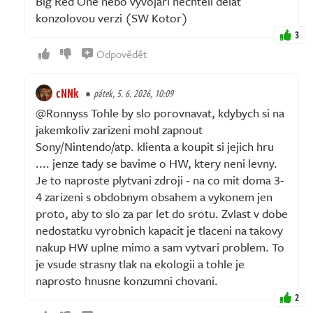
Big Red One nebo vývojáři nechtěli dělat
konzolovou verzi (SW Kotor)
3
Odpovědět
cNNk
pátek, 5. 6. 2026, 10:09
@Ronnyss Tohle by slo porovnavat, kdybych si na
jakemkoliv zarizeni mohl zapnout
Sony/Nintendo/atp. klienta a koupit si jejich hru
.... jenze tady se bavime o HW, ktery neni levny.
Je to naproste plytvani zdroji - na co mit doma 3-
4 zarizeni s obdobnym obsahem a vykonem jen
proto, aby to slo za par let do srotu. Zvlast v dobe
nedostatku vyrobnich kapacit je tlaceni na takovy
nakup HW uplne mimo a sam vytvari problem. To
je vsude strasny tlak na ekologii a tohle je
naprosto hnusne konzumni chovani.
2