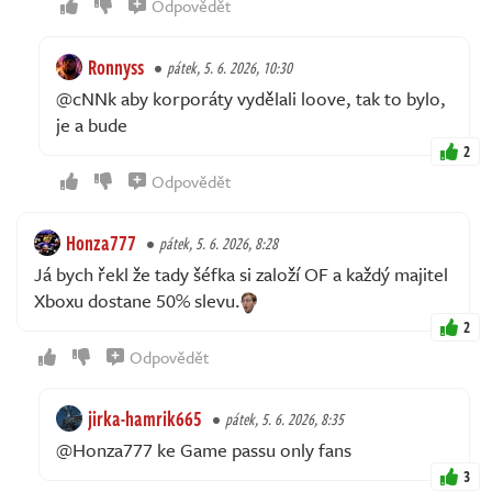
Odpovědět
Ronnyss
pátek, 5. 6. 2026, 10:30
@cNNk aby korporáty vydělali loove, tak to bylo,
je a bude
2
Odpovědět
Honza777
pátek, 5. 6. 2026, 8:28
Já bych řekl že tady šéfka si založí OF a každý majitel
Xboxu dostane 50% slevu.
2
Odpovědět
jirka-hamrik665
pátek, 5. 6. 2026, 8:35
@Honza777 ke Game passu only fans
3