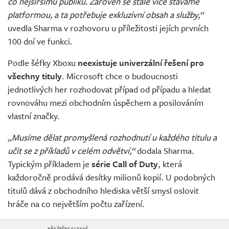
co nejširšímu publiku. Zároveň se stále více stáváme
platformou, a ta potřebuje exkluzivní obsah a služby,“
uvedla Sharma v rozhovoru u příležitosti jejích prvních
100 dní ve funkci.
Podle šéfky Xboxu
neexistuje univerzální řešení pro
všechny tituly
. Microsoft chce o budoucnosti
jednotlivých her rozhodovat případ od případu a hledat
rovnováhu mezi obchodním úspěchem a posilováním
vlastní značky.
„Musíme dělat promyšlená rozhodnutí u každého titulu a
učit se z příkladů v celém odvětví,“
dodala Sharma.
Typickým příkladem je
série Call of Duty
, která
každoročně prodává desítky milionů kopií. U podobných
titulů dává z obchodního hlediska větší smysl oslovit
hráče na co největším počtu zařízení.