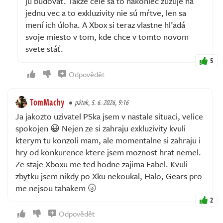
ju budovať. Takže celé sa to nakoniec zužuje na
jednu vec a to exkluzivity nie sú mŕtve, len sa
mení ich úloha. A Xbox si teraz vlastne hľadá
svoje miesto v tom, kde chce v tomto novom
svete stáť.
5
Odpovědět
TomMachy
pátek, 5. 6. 2026, 9:16
Ja jakozto uzivatel PSka jsem v nastale situaci, velice
spokojen 😀 Nejen ze si zahraju exkluzivity kvuli
kterym tu konzoli mam, ale momentalne si zahraju i
hry od konkurence ktere jsem moznost hrat nemel.
Ze staje Xboxu me ted hodne zajima Fabel. Kvuli
zbytku jsem nikdy po Xku nekoukal, Halo, Gears pro
me nejsou tahakem 🌝
2
Odpovědět