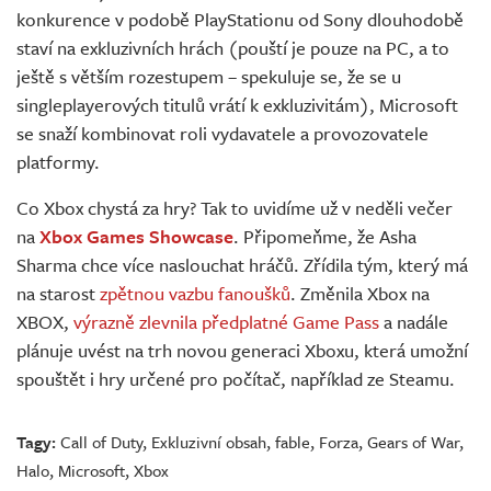
konkurence v podobě PlayStationu od Sony dlouhodobě
staví na exkluzivních hrách (pouští je pouze na PC, a to
ještě s větším rozestupem – spekuluje se, že se u
singleplayerových titulů vrátí k exkluzivitám), Microsoft
se snaží kombinovat roli vydavatele a provozovatele
platformy.
Co Xbox chystá za hry? Tak to uvidíme už v neděli večer
na
Xbox Games Showcase
. Připomeňme, že Asha
Sharma chce více naslouchat hráčů. Zřídila tým, který má
na starost
zpětnou vazbu fanoušků
. Změnila Xbox na
XBOX,
výrazně zlevnila předplatné Game Pass
a nadále
plánuje uvést na trh novou generaci Xboxu, která umožní
spouštět i hry určené pro počítač, například ze Steamu.
Tagy:
Call of Duty
,
Exkluzivní obsah
,
fable
,
Forza
,
Gears of War
,
Halo
,
Microsoft
,
Xbox