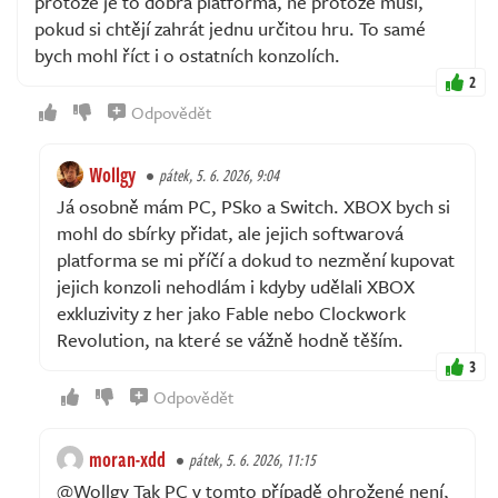
protože je to dobrá platforma, ne protože musí,
pokud si chtějí zahrát jednu určitou hru. To samé
bych mohl říct i o ostatních konzolích.
2
Odpovědět
Wollgy
pátek, 5. 6. 2026, 9:04
Já osobně mám PC, PSko a Switch. XBOX bych si
mohl do sbírky přidat, ale jejich softwarová
platforma se mi příčí a dokud to nezmění kupovat
jejich konzoli nehodlám i kdyby udělali XBOX
exkluzivity z her jako Fable nebo Clockwork
Revolution, na které se vážně hodně těším.
3
Odpovědět
moran-xdd
pátek, 5. 6. 2026, 11:15
@Wollgy Tak PC v tomto případě ohrožené není,