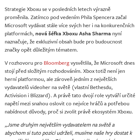
Živě
Strategie Xboxu se v posledních letech výrazně
proměnila. Zatímco pod vedením Phila Spencera začal
Microsoft vydávat stále více svých her i na konkurenčních
platformách,
nová šéfka Xboxu Asha Sharma
nyní
naznačuje, že exkluzivní obsah bude pro budoucnost
značky opět důležitým tématem.
V rozhovoru pro
Bloomberg
vysvětlila, že Microsoft dnes
stojí před složitým rozhodováním. Xbox totiž není jen
herní platformou, ale zároveň jedním z největších
vydavatelů videoher na světě (vlastní Bethesdu,
Activision i Blizzard). A právě tato dvojí role vytváří určité
napětí mezi snahou oslovit co nejvíce hráčů a potřebou
nabídnout důvody, proč si zvolit právě ekosystém Xboxu.
„Jsme druhým největším vydavatelem na světě a
abychom si tuto pozici udrželi, musíme naše hry dostat k