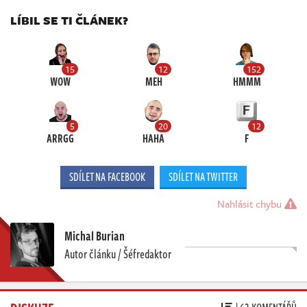
LÍBIL SE TI ČLÁNEK?
15
12
152
WOW
MEH
HMMM
5
20
12
ARRGG
HAHA
F
SDÍLET NA FACEBOOK
SDÍLET NA TWITTER
Nahlásit chybu
Michal Burian
Autor článku / Šéfredaktor