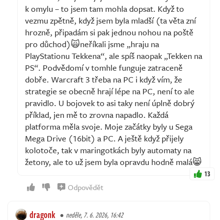
k omylu – to jsem tam mohla dopsat. Když to
vezmu zpětně, když jsem byla mladší (ta věta zní
hrozně, připadám si pak jednou nohou na poště
pro důchod)🙀neříkali jsme „hraju na
PlayStationu Tekkena“, ale spíš naopak „Tekken na
PS“. Podvědomí v tomhle funguje zatraceně
dobře. Warcraft 3 třeba na PC i když vím, že
strategie se obecně hrají lépe na PC, není to ale
pravidlo. U bojovek to asi taky není úplně dobrý
příklad, jen mě to zrovna napadlo. Každá
platforma měla svoje. Moje začátky byly u Sega
Mega Drive (16bit) a PC. A ještě když přijely
kolotoče, tak v maringotkách byly automaty na
žetony, ale to už jsem byla opravdu hodně malá😸
13
Odpovědět
dragonk
neděle, 7. 6. 2026, 16:42