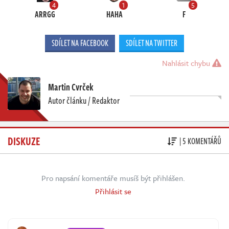
4
1
5
ARRGG
HAHA
F
SDÍLET NA FACEBOOK
SDÍLET NA TWITTER
Nahlásit chybu
Martin Cvrček
Autor článku / Redaktor
DISKUZE
| 5 KOMENTÁŘŮ
Pro napsání komentáře musíš být přihlášen.
Přihlásit se