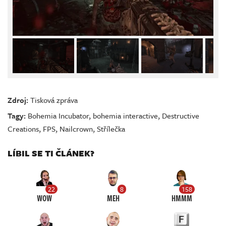
Zdroj:
Tisková zpráva
Tagy:
Bohemia Incubator
,
bohemia interactive
,
Destructive
Creations
,
FPS
,
Nailcrown
,
Střílečka
LÍBIL SE TI ČLÁNEK?
22
8
158
WOW
MEH
HMMM