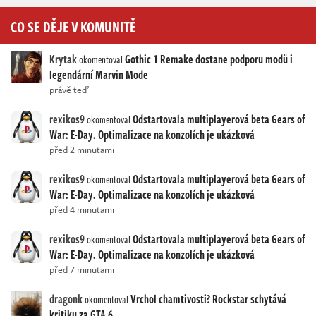
CO SE DĚJE V KOMUNITĚ
Krytak
Gothic 1 Remake dostane podporu modů i
okomentoval
legendární Marvin Mode
právě teď
rexikos9
Odstartovala multiplayerová beta Gears of
okomentoval
War: E-Day. Optimalizace na konzolích je ukázková
před 2 minutami
rexikos9
Odstartovala multiplayerová beta Gears of
okomentoval
War: E-Day. Optimalizace na konzolích je ukázková
před 4 minutami
rexikos9
Odstartovala multiplayerová beta Gears of
okomentoval
War: E-Day. Optimalizace na konzolích je ukázková
před 7 minutami
dragonk
Vrchol chamtivosti? Rockstar schytává
okomentoval
kritiku za GTA 6