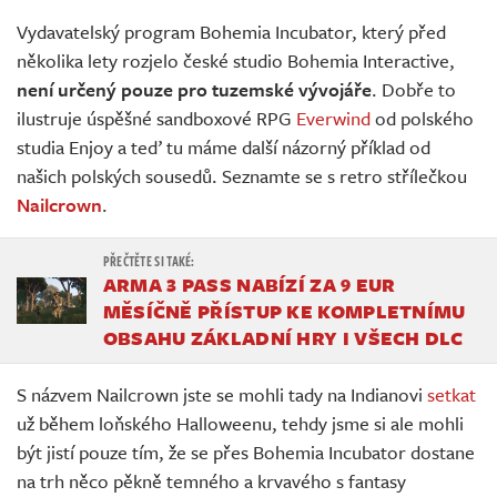
Živě
Vydavatelský program Bohemia Incubator, který před
několika lety rozjelo české studio Bohemia Interactive,
není určený pouze pro tuzemské vývojáře
. Dobře to
ilustruje úspěšné sandboxové RPG
Everwind
od polského
studia Enjoy a teď tu máme další názorný příklad od
našich polských sousedů. Seznamte se s retro střílečkou
Nailcrown
.
ARMA 3 PASS NABÍZÍ ZA 9 EUR
MĚSÍČNĚ PŘÍSTUP KE KOMPLETNÍMU
OBSAHU ZÁKLADNÍ HRY I VŠECH DLC
S názvem Nailcrown jste se mohli tady na Indianovi
setkat
už během loňského Halloweenu, tehdy jsme si ale mohli
být jistí pouze tím, že se přes Bohemia Incubator dostane
na trh něco pěkně temného a krvavého s fantasy