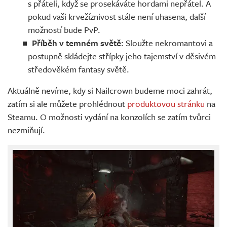
s přáteli, když se prosekáváte hordami nepřátel. A
pokud vaši krvežíznivost stále není uhasena, další
možností bude PvP.
Příběh v temném světě
: Sloužte nekromantovi a
postupně skládejte střípky jeho tajemství v děsivém
středověkém fantasy světě.
Aktuálně nevíme, kdy si Nailcrown budeme moci zahrát,
zatím si ale můžete prohlédnout
produktovou stránku
na
Steamu. O možnosti vydání na konzolích se zatím tvůrci
nezmiňují.