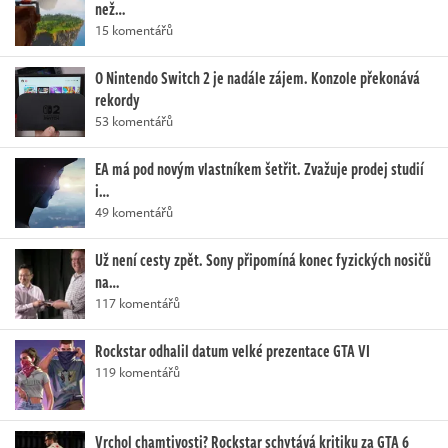
než…
15 komentářů
O Nintendo Switch 2 je nadále zájem. Konzole překonává
rekordy
53 komentářů
EA má pod novým vlastníkem šetřit. Zvažuje prodej studií
i…
49 komentářů
Už není cesty zpět. Sony připomíná konec fyzických nosičů
na…
117 komentářů
Rockstar odhalil datum velké prezentace GTA VI
119 komentářů
Vrchol chamtivosti? Rockstar schytává kritiku za GTA 6