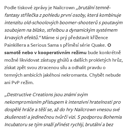
Podle tiskové zprávy je Nailcrown
„brutální temně-
fantasy střílečka z pohledu první osoby, která kombinuje
intenzitu old-schoolových boomer-shooterů s poutavým
soubojem na blízko, střelbou a dynamickým systémem
krvavých efektů.“
Máme si prý představit křížence
Painkillera a Serious Sama s příměsí série Quake.
O
samotě nebo v kooperativním režimu
bude konkrétně
možné likvidovat zástupy ghúlů a dalších prokletých hrůz,
získat zpět svou ztracenou sílu a odhalit pravdu o
temných ambicích jakéhosi nekromanta. Chybět nebude
ani PvP režim.
„Destructive Creations jsou známí svým
nekompromisním přístupem k intenzivní hratelnosti pro
dospělé hráče a těší se, až do hry Nailcrown vnesou své
zkušenosti a jedinečnou tvůrčí vizi. S podporou Bohemia
Incubatoru se tým snaží přinést rychlý, brutální a bez