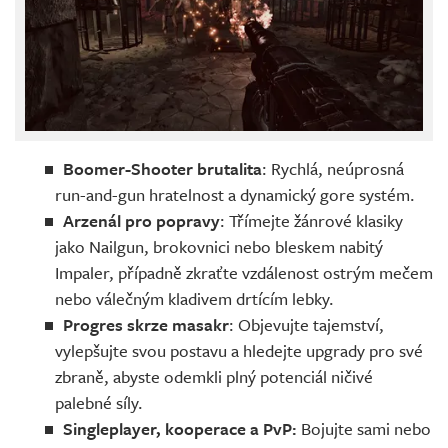
Boomer-Shooter brutalita
: Rychlá, neúprosná
run-and-gun hratelnost a dynamický gore systém.
Arzenál pro popravy
: Třímejte žánrové klasiky
jako Nailgun, brokovnici nebo bleskem nabitý
Impaler, případně zkraťte vzdálenost ostrým mečem
nebo válečným kladivem drtícím lebky.
Progres skrze masakr
: Objevujte tajemství,
vylepšujte svou postavu a hledejte upgrady pro své
zbraně, abyste odemkli plný potenciál ničivé
palebné síly.
Singleplayer, kooperace a PvP:
Bojujte sami nebo