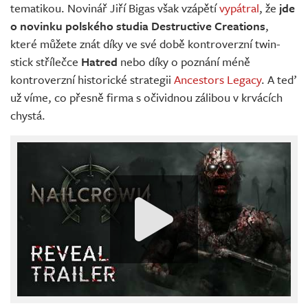
tematikou. Novinář Jiří Bigas však vzápětí
vypátral
, že
jde
o novinku polského studia Destructive Creations
,
které můžete znát díky ve své době kontroverzní twin-
stick střílečce
Hatred
nebo díky o poznání méně
kontroverzní historické strategii
Ancestors Legacy
. A teď
už víme, co přesně firma s očividnou zálibou v krvácích
chystá.