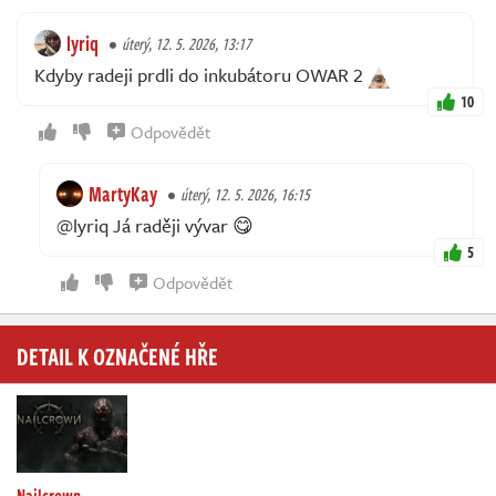
lyriq
úterý, 12. 5. 2026, 13:17
Kdyby radeji prdli do inkubátoru OWAR 2
10
Odpovědět
MartyKay
úterý, 12. 5. 2026, 16:15
@lyriq Já raději vývar 😋
5
Odpovědět
DETAIL K OZNAČENÉ HŘE