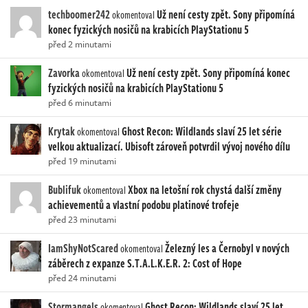
techboomer242
Už není cesty zpět. Sony připomíná
okomentoval
konec fyzických nosičů na krabicích PlayStationu 5
před 2 minutami
Zavorka
Už není cesty zpět. Sony připomíná konec
okomentoval
fyzických nosičů na krabicích PlayStationu 5
před 6 minutami
Krytak
Ghost Recon: Wildlands slaví 25 let série
okomentoval
velkou aktualizací. Ubisoft zároveň potvrdil vývoj nového dílu
před 19 minutami
Bublifuk
Xbox na letošní rok chystá další změny
okomentoval
achievementů a vlastní podobu platinové trofeje
před 23 minutami
IamShyNotScared
Železný les a Černobyl v nových
okomentoval
záběrech z expanze S.T.A.L.K.E.R. 2: Cost of Hope
před 24 minutami
Stormangels
Ghost Recon: Wildlands slaví 25 let
okomentoval