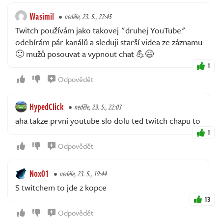
Wasimil
neděle, 23. 5., 22:45
Twitch používám jako takovej "druhej YouTube"
odebírám pár kanálů a sleduji starší videa ze záznamu
🙂 mužů posouvat a vypnout chat 💪😆
1
Odpovědět
HypedClick
neděle, 23. 5., 22:03
aha takze prvni youtube slo dolu ted twitch chapu to
1
Odpovědět
Nox01
neděle, 23. 5., 19:44
S twitchem to jde z kopce
13
Odpovědět