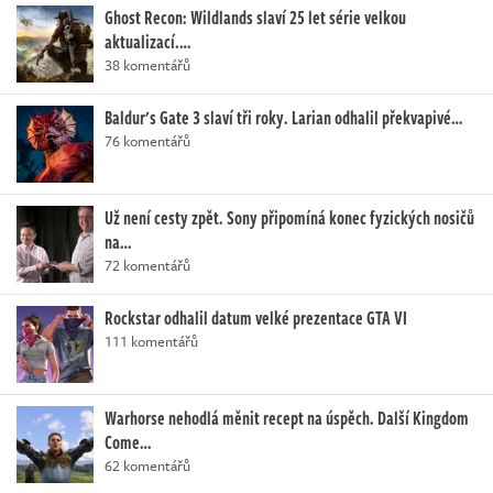
Ghost Recon: Wildlands slaví 25 let série velkou
aktualizací.…
38 komentářů
Baldur's Gate 3 slaví tři roky. Larian odhalil překvapivé…
76 komentářů
Už není cesty zpět. Sony připomíná konec fyzických nosičů
na…
72 komentářů
Rockstar odhalil datum velké prezentace GTA VI
111 komentářů
Warhorse nehodlá měnit recept na úspěch. Další Kingdom
Come…
62 komentářů