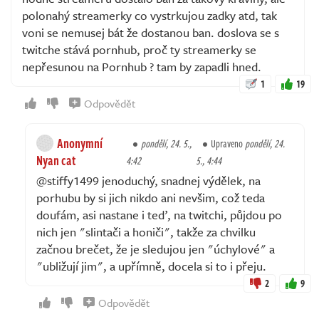
polonahý streamerky co vystrkujou zadky atd, tak
voni se nemusej bát že dostanou ban. doslova se s
twitche stává pornhub, proč ty streamerky se
nepřesunou na Pornhub ? tam by zapadli hned.
1
19
Odpovědět
Anonymní
pondělí, 24. 5.,
Upraveno
pondělí, 24.
Nyan cat
4:42
5., 4:44
@stiffy1499 jenoduchý, snadnej výdělek, na
porhubu by si jich nikdo ani nevšim, což teda
doufám, asi nastane i teď, na twitchi, půjdou po
nich jen "slintači a honiči", takže za chvilku
začnou brečet, že je sledujou jen "úchylové" a
"ubližují jim", a upřímně, docela si to i přeju.
2
9
Odpovědět