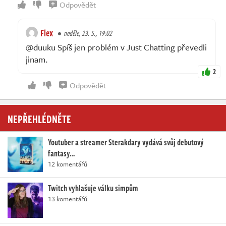
Odpovědět
Flex
neděle, 23. 5., 19:02
@duuku Spíš jen problém v Just Chatting převedli
jinam.
2
Odpovědět
NEPŘEHLÉDNĚTE
Youtuber a streamer Sterakdary vydává svůj debutový
fantasy…
12 komentářů
Twitch vyhlašuje válku simpům
13 komentářů