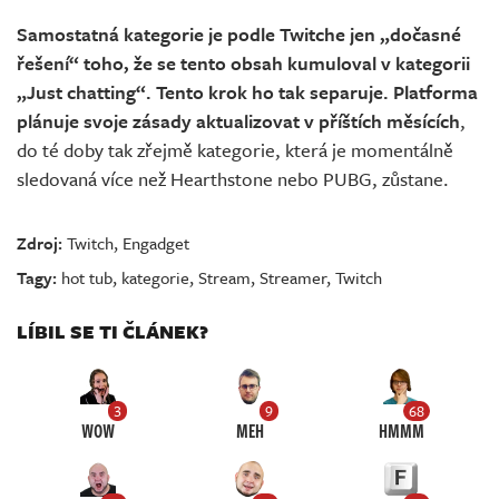
Samostatná kategorie je podle Twitche jen „dočasné
řešení“ toho, že se tento obsah kumuloval v kategorii
„Just chatting“. Tento krok ho tak separuje. Platforma
plánuje svoje zásady aktualizovat v příštích měsících
,
do té doby tak zřejmě kategorie, která je momentálně
sledovaná více než Hearthstone nebo PUBG, zůstane.
Zdroj:
Twitch
,
Engadget
Tagy:
hot tub
,
kategorie
,
Stream
,
Streamer
,
Twitch
LÍBIL SE TI ČLÁNEK?
3
9
68
WOW
MEH
HMMM