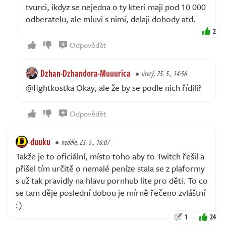
tvurci, ikdyz se nejedna o ty kteri maji pod 10 000
odberatelu, ale mluvi s nimi, delaji dohody atd.
2
Odpovědět
Dzhan-Dzhandora-Muuurica
úterý, 25. 5., 14:56
@fightkostka Okay, ale že by se podle nich řídili?
Odpovědět
duuku
neděle, 23. 5., 16:07
Takže je to oficiální, místo toho aby to Twitch řešil a
přišel tím určitě o nemalé peníze stala se z plaformy
s už tak pravidly na hlavu pornhub lite pro děti. To co
se tam děje poslední dobou je mírně řečeno zvláštní
:)
1
24