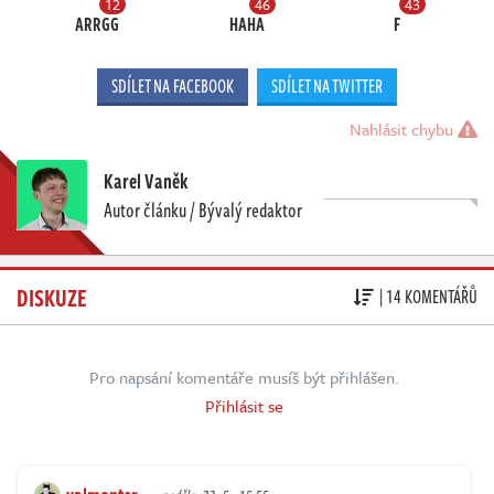
12
46
43
ARRGG
HAHA
F
SDÍLET NA FACEBOOK
SDÍLET NA TWITTER
Nahlásit chybu
Karel Vaněk
Autor článku / Bývalý redaktor
DISKUZE
| 14 KOMENTÁŘŮ
Pro napsání komentáře musíš být přihlášen.
Přihlásit se