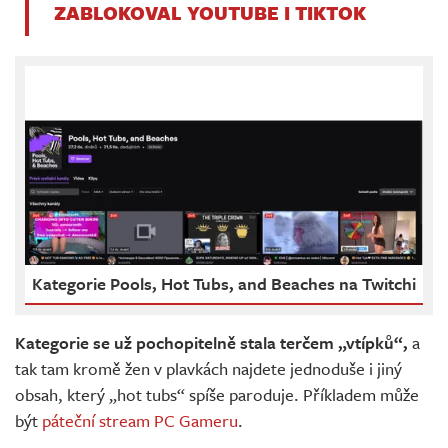
ZABLOKOVAL YOUTUBE I TIKTOK
Kategorie Pools, Hot Tubs, and Beaches na Twitchi
Kategorie se už pochopitelně stala terčem „vtípků“,
a
tak tam kromě žen v plavkách najdete jednoduše i jiný
obsah, který „hot tubs“ spíše paroduje. Příkladem může
být
páteční stream PC Gameru
.