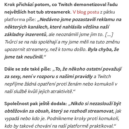
Krok přichází potom, co Twitch demonetizoval řadu
největších hot tub streamerek
.
V blog postu
z pátku
platforma píše:
„
Nedávno jsme pozastavili reklamu na
některých kanálech, které nahlásila většina naší
základny inzerentů
, ale neoznámili jsme jim to. [...]
Tvůrci se na nás spoléhají a my jsme měli na tuto změnu
upozornit streamery, než k tomu došlo.
Byla chyba, že
jsme tak neučinili.
“
Dále se zde také píše:
„
To, že někoho ostatní považují
za sexy, není v rozporu s našimi pravidly
a Twitch
nepřijme žádná opatření proti ženám nebo komukoli v
naší službě kvůli jejich atraktivitě.“
Společnost pak ještě dodala:
„
Nikdo si nezaslouží být
obtěžován za obsah, který se rozhodl streamovat
, jak
vypadá nebo kdo je. Podnikneme kroky proti komukoli,
kdo by takové chování na naší platformě praktikoval.“