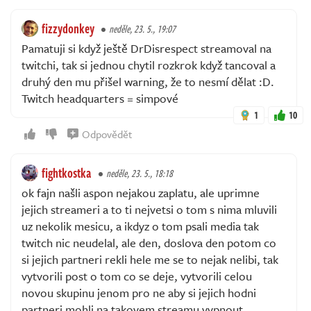
fizzydonkey
neděle, 23. 5., 19:07
Pamatuji si když ještě DrDisrespect streamoval na
twitchi, tak si jednou chytil rozkrok když tancoval a
druhý den mu přišel warning, že to nesmí dělat :D.
Twitch headquarters = simpové
1
10
Odpovědět
fightkostka
neděle, 23. 5., 18:18
ok fajn našli aspon nejakou zaplatu, ale uprimne
jejich streameri a to ti nejvetsi o tom s nima mluvili
uz nekolik mesicu, a ikdyz o tom psali media tak
twitch nic neudelal, ale den, doslova den potom co
si jejich partneri rekli hele me se to nejak nelibi, tak
vytvorili post o tom co se deje, vytvorili celou
novou skupinu jenom pro ne aby si jejich hodni
partneri mohli na takovem streamu vypnout