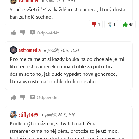
valmonter
neděle, 23. 5., 15:55
Stlačte všetci 'F' za každého streamera, ktorý dostal
ban za holé stehno.
1
1
43
Odpovědět
astromedia
pondělí, 24. 5., 15:24
Pro me za me at si kazdy kouka na co chce ale je mi
lito tech streamerek co maji tohle za potrebi a
desim se toho, jak bude vypadat nova generace,
ktera vyroste na tomhle druhu obsahu.
Odpovědět
stiffy1499
pondělí, 24. 5., 1:16
Podle mýho názoru, si twitch nad těma
streamerkama honěj péra, protože to je už moc.
hodně streameru dostalo ban za takový kraviny, ale