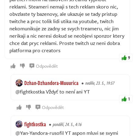
reklami. Steameri nemaji s tech reklam skoro nic,
obvzlaste ty bazenovy, ale ukazuje se tady pristup
twitche a proc tolik lidi utika na youtube, twitch
nekomunikuje ze zadny se svych treameru, nic jim
nerikaji a nic neresi dokud se neobjevi sponzor ktery
chce dat pryc reklami. Proste twitch uz neni dobra
platforma pro creators
9
Odpovědět
Dzhan-Dzhandora-Muuurica
neděle, 23. 5., 19:57
@fightkostka Vždyť to není ani YT
1
Odpovědět
fightkostka
pondělí, 24. 5., 4:16
@Yan-Yandora-rusofil YT aspon mluvi se svymi