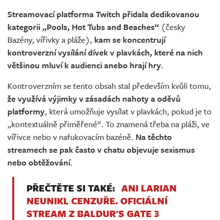
Živě
Streamovací platforma Twitch přidala dedikovanou
kategorii „Pools, Hot Tubs and Beaches“
(česky
Bazény, vířivky a pláže),
kam se koncentrují
kontroverzní vysílání dívek v plavkách, které na nich
většinou mluví k audienci anebo hrají hry
.
Kontroverzním se tento obsah stal především kvůli tomu,
že využívá výjimky v zásadách nahoty a oděvů
platformy
, která umožňuje vysílat v plavkách, pokud je to
„kontextuálně přiměřené“. To znamená třeba na pláži, ve
vířivce nebo v nafukovacím bazéně.
Na těchto
streamech se pak často v chatu objevuje sexismus
nebo obtěžování
.
PŘEČTĚTE SI TAKÉ:
ANI LARIAN
NEUNIKL CENZUŘE. OFICIÁLNÍ
STREAM Z BALDUR'S GATE 3