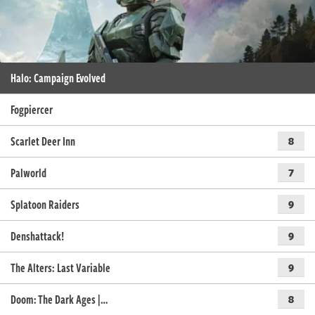
Halo: Campaign Evolved
Fogpiercer
Scarlet Deer Inn
8
Palworld
7
Splatoon Raiders
9
Denshattack!
9
The Alters: Last Variable
9
Doom: The Dark Ages |…
8