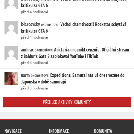
kritiku za GTA 6
před 4 hodinami
k-bacovsky
Vrchol chamtivosti? Rockstar schytává
okomentoval
kritiku za GTA 6
před 4 hodinami
amhrac
Ani Larian neunikl cenzuře. Oficiální stream
okomentoval
z Baldur's Gate 3 zablokoval YouTube i TikTok
před 4 hodinami
narm
Expeditions: Samurai nás už dnes vezme do
okomentoval
Japonska v době samurajů
před 5 hodinami
PŘEHLED AKTIVITY KOMUNITY
NAVIGACE
INFORMACE
KOMUNITA