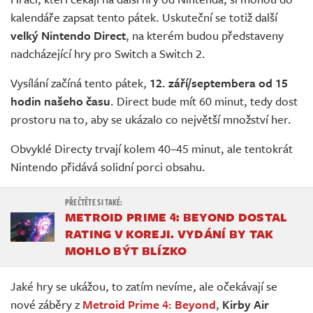
Živě
kalendáře zapsat tento pátek. Uskuteční se totiž další
velký Nintendo Direct
, na kterém budou představeny
nadcházející hry pro Switch a Switch 2.
Vysílání začíná tento pátek,
12. září/septembera od 15
hodin našeho času
. Direct bude mít 60 minut, tedy dost
prostoru na to, aby se ukázalo co největší množství her.
Obvyklé Directy trvají kolem 40–45 minut, ale tentokrát
Nintendo přidává solidní porci obsahu.
METROID PRIME 4: BEYOND DOSTAL
RATING V KOREJI. VYDÁNÍ BY TAK
MOHLO BÝT BLÍZKO
Jaké hry se ukážou, to zatím nevíme, ale očekávají se
nové záběry z
Metroid Prime 4: Beyond
,
Kirby Air