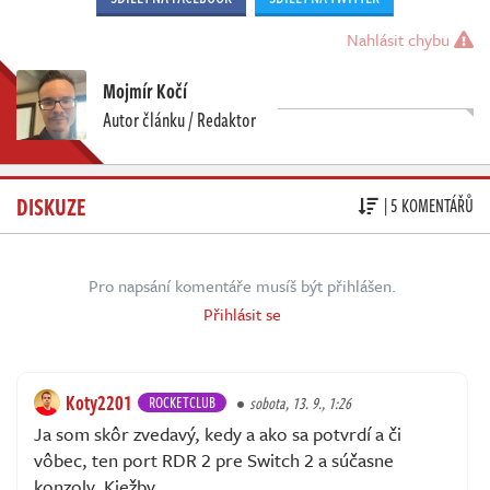
Nahlásit chybu
Mojmír Kočí
Autor článku / Redaktor
DISKUZE
| 5 KOMENTÁŘŮ
Pro napsání komentáře musíš být přihlášen.
Přihlásit se
Koty2201
ROCKETCLUB
sobota, 13. 9., 1:26
Ja som skôr zvedavý, kedy a ako sa potvrdí a či
vôbec, ten port RDR 2 pre Switch 2 a súčasne
konzoly. Kiežby.