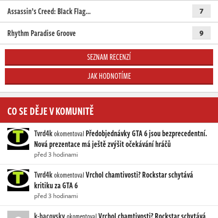
Assassin’s Creed: Black Flag…
7
Rhythm Paradise Groove
9
SEZNAM RECENZÍ
JAK HODNOTÍME
CO SE DĚJE V KOMUNITĚ
Tvrd4k
Předobjednávky GTA 6 jsou bezprecedentní.
okomentoval
Nová prezentace má ještě zvýšit očekávání hráčů
před 3 hodinami
Tvrd4k
Vrchol chamtivosti? Rockstar schytává
okomentoval
kritiku za GTA 6
před 3 hodinami
k-bacovsky
Vrchol chamtivosti? Rockstar schytává
okomentoval