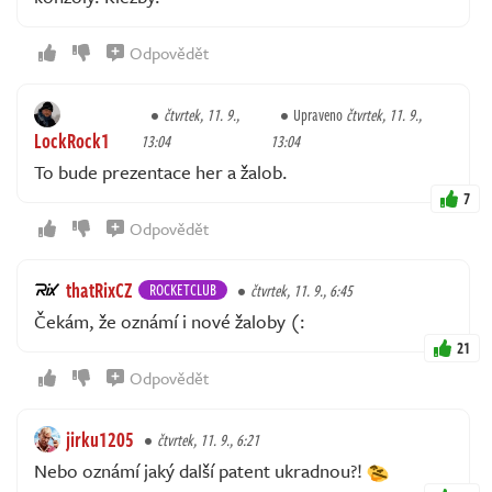
Odpovědět
čtvrtek, 11. 9.,
Upraveno
čtvrtek, 11. 9.,
LockRock1
13:04
13:04
To bude prezentace her a žalob.
7
Odpovědět
thatRixCZ
ROCKETCLUB
čtvrtek, 11. 9., 6:45
Čekám, že oznámí i nové žaloby (:
21
Odpovědět
jirku1205
čtvrtek, 11. 9., 6:21
Nebo oznámí jaký další patent ukradnou?!