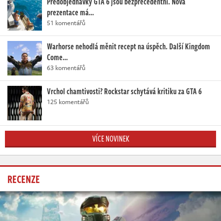
Předobjednávky GTA 6 jsou bezprecedentní. Nová
prezentace má…
51 komentářů
Warhorse nehodlá měnit recept na úspěch. Další Kingdom
Come…
63 komentářů
Vrchol chamtivosti? Rockstar schytává kritiku za GTA 6
125 komentářů
VÍCE NOVINEK
RECENZE