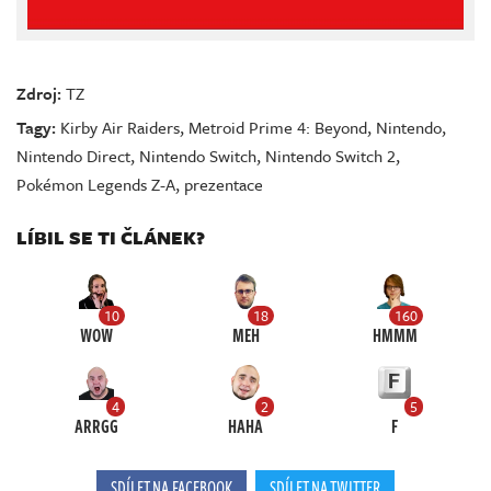
Zdroj:
TZ
Tagy:
Kirby Air Raiders
,
Metroid Prime 4: Beyond
,
Nintendo
,
Nintendo Direct
,
Nintendo Switch
,
Nintendo Switch 2
,
Pokémon Legends Z-A
,
prezentace
LÍBIL SE TI ČLÁNEK?
10
18
160
WOW
MEH
HMMM
4
2
5
ARRGG
HAHA
F
SDÍLET NA FACEBOOK
SDÍLET NA TWITTER