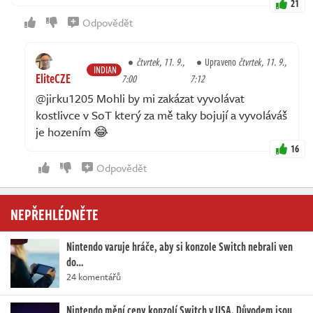
21
Odpovědět
čtvrtek, 11. 9.,
Upraveno
čtvrtek, 11. 9.,
INDIAN
EliteCZE
7:00
7:12
@jirku1205 Mohli by mi zakázat vyvolávat
kostlivce v SoT který za mě taky bojují a vyvoláváš
je hozením 😂
16
Odpovědět
NEPŘEHLÉDNĚTE
Nintendo varuje hráče, aby si konzole Switch nebrali ven
do…
24 komentářů
Nintendo mění ceny konzolí Switch v USA. Důvodem jsou